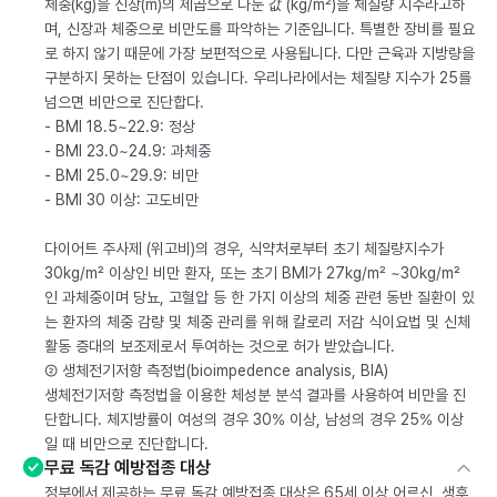
체중(kg)을 신장(m)의 제곱으로 나눈 값 (kg/m²)을 체질량 지수라고하
며, 신장과 체중으로 비만도를 파악하는 기준입니다. 특별한 장비를 필요
로 하지 않기 때문에 가장 보편적으로 사용됩니다. 다만 근육과 지방량을
구분하지 못하는 단점이 있습니다. 우리나라에서는 체질량 지수가 25를
넘으면 비만으로 진단합다.
- BMI 18.5~22.9: 정상
- BMI 23.0~24.9: 과체중
- BMI 25.0~29.9: 비만
- BMI 30 이상: 고도비만
다이어트 주사제 (위고비)의 경우, 식약처로부터 초기 체질량지수가
30kg/m² 이상인 비만 환자, 또는 초기 BMI가 27kg/m² ~30kg/m²
인 과체중이며 당뇨, 고혈압 등 한 가지 이상의 체중 관련 동반 질환이 있
는 환자의 체중 감량 및 체중 관리를 위해 칼로리 저감 식이요법 및 신체
활동 증대의 보조제로서 투여하는 것으로 허가 받았습니다.
② 생체전기저항 측정법(bioimpedence analysis, BIA)
생체전기저항 측정법을 이용한 체성분 분석 결과를 사용하여 비만을 진
단합니다. 체지방률이 여성의 경우 30% 이상, 남성의 경우 25% 이상
일 때 비만으로 진단합니다.
무료 독감 예방접종 대상
정부에서 제공하는 무료 독감 예방접종 대상은 65세 이상 어르신, 생후