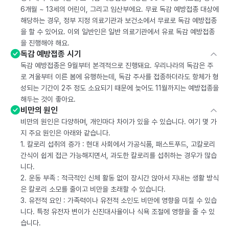
6개월 ~ 13세의 어린이, 그리고 임산부에요. 무료 독감 예방접종 대상에
해당하는 경우, 정부 지정 의료기관과 보건소에서 무료로 독감 예방접종
을 할 수 있어요. 이외 일반인은 일반 의료기관에서 유료 독감 예방접종
을 진행해야 해요.
독감 예방접종 시기
독감 예방접종은 9월부터 본격적으로 진행돼요. 우리나라의 독감은 주
로 겨울부터 이른 봄에 유행하는데, 독감 주사를 접종하더라도 항체가 형
성되는 기간이 2주 정도 소요되기 때문에 늦어도 11월까지는 예방접종을
해두는 것이 좋아요.
비만의 원인
비만의 원인은 다양하며, 개인마다 차이가 있을 수 있습니다. 여기 몇 가
지 주요 원인은 아래와 같습니다.
1. 칼로리 섭취의 증가 : 현대 사회에서 가공식품, 패스트푸드, 고칼로리
간식이 쉽게 접근 가능해지면서, 과도한 칼로리를 섭취하는 경우가 많습
니다.
2. 운동 부족 : 적극적인 신체 활동 없이 장시간 앉아서 지내는 생활 방식
은 칼로리 소모를 줄이고 비만을 초래할 수 있습니다.
3. 유전적 요인 : 가족력이나 유전적 소인도 비만에 영향을 미칠 수 있습
니다. 특정 유전자 변이가 신진대사율이나 식욕 조절에 영향을 줄 수 있
습니다.