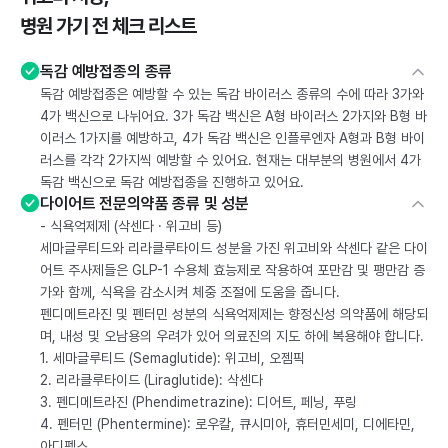
병원 가기 전 체크 리스트
독감 예방접종의 종류
독감 예방접종은 예방할 수 있는 독감 바이러스 종류의 수에 따라 3가와
4가 백신으로 나뉘어요. 3가 독감 백신은 A형 바이러스 2가지와 B형 바
이러스 1가지를 예방하고, 4가 독감 백신은 인플루엔자 A형과 B형 바이
러스를 각각 2가지씩 예방할 수 있어요. 현재는 대부분의 병원에서 4가
독감 백신으로 독감 예방접종을 진행하고 있어요.
다이어트 전문의약품 종류 및 성분
- 식욕억제제 (삭센다 · 위고비 등)
세마글루티드와 리라클루타이드 성분을 가진 위고비와 삭센다 같은 다이
어트 주사제들은 GLP-1 수용체 효능제로 작용하여 포만감 및 팽만감 증
가와 함께, 식욕을 감소시켜 체중 조절에 도움을 줍니다.
펜디메트라진 및 펜터민 성분의 식욕억제제는 향정신성 의약품에 해당되
며, 내성 및 오남용의 우려가 있어 의료진의 지도 하에 복용해야 합니다.
1. 세마글루티드 (Semaglutide): 위고비, 오젬픽
2. 리라클루타이드 (Liraglutide): 삭센다
3. 펜디메트라진 (Phendimetrazine): 디어트, 페닝, 푸링
4. 펜터민 (Phentermine): 로우칼, 큐시미아, 휴터민세미, 디에타민,
아디펙스