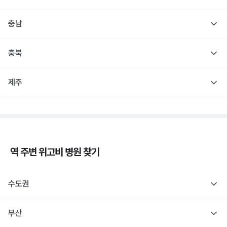
충남
충북
제주
역 주변
위고비
병원 찾기
수도권
부산