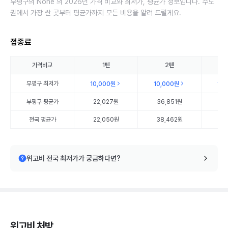
부평구의 None 의 2026년 가격 비교와 최저가, 평균가 정보입니다. 수도
권에서 가장 싼 곳부터 평균가까지 모든 비용을 알려 드릴게요.
접종료
가격비교
1펜
2펜
부평구
최저가
10,000원
10,000원
10
부평구
평균가
22,027원
36,851원
55
전국 평균가
22,050원
38,462원
55
위고비 전국 최저가가 궁금하다면?
위고비 처방,