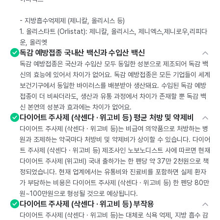
- 지방흡수억제제 (제니칼, 올리시스 등)
1. 올리스타트 (Orlistat): 제니칼, 올리시스, 제니엑스,제니로우,리피다
운, 올리엣
독감 예방접종 국내산 백신과 수입산 백신
독감 예방접종은 국산과 수입산 모두 동일한 성분으로 제조되어 독감 백
신의 효능에 있어서 차이가 없어요. 독감 예방접종은 모든 기업들이 세계
보건기구에서 동일한 바이러스를 배분받아 생산돼요. 수입된 독감 예방
접종이 더 비싸더라도, 생산과 유통 과정에서 차이가 존재할 뿐 독감 백
신 본연의 성분과 효과에는 차이가 없어요.
다이어트 주사제 (삭센다 · 위고비 등) 평균 처방 및 약제비
다이어트 주사제 (삭센다 · 위고비 등)는 비급여 의약품으로 처방하는 병
원과 조제하는 약국마다 처방비 및 약제비가 상이할 수 있습니다. 다이어
트 주사제 (삭센다 · 위고비 등) 제조사인 노보노디스트 사에 따르면 현재
다이어트 주사제 (위고비) 국내 출하가는 한 펜당 약 37만 2천원으로 책
정되었습니다. 현재 업계에서는 유통비와 진료비를 포함하면 실제 환자
가 부담하는 비용은 다이어트 주사제 (삭센다 · 위고비 등) 한 펜당 80만
원~100만원으로 형성될 것으로 예상됩니다.
다이어트 주사제 (삭센다 · 위고비 등) 부작용
다이어트 주사제 (삭센다 · 위고비 등)는 대체로 식욕 억제, 지방 흡수 감