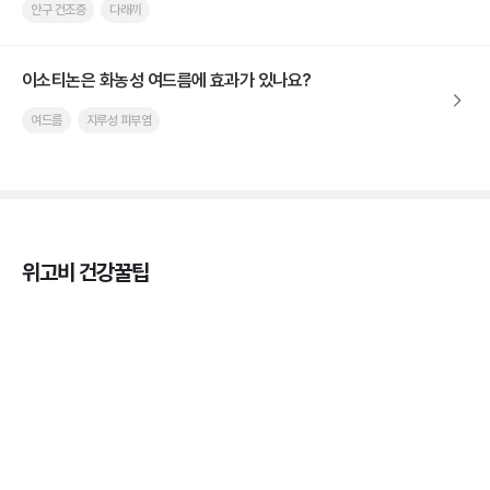
안구 건조증
다래끼
이소티논은 화농성 여드름에 효과가 있나요?
여드름
지루성 피부염
위고비 건강꿀팁
마운자로 온누리상품권으로 결제 가능한가요? — 최
저가 처방 꿀팁
3분 꿀팁 ㆍ #비만 #마운자로
마운자로 온누리상품권으로 결제 가능한가요? — 최