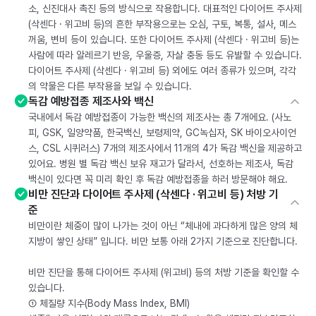
소, 신진대사 촉진 등의 방식으로 작용합니다. 대표적인 다이어트 주사제
(삭센다 · 위고비 등)의 흔한 부작용으로는 오심, 구토, 복통, 설사, 메스
꺼움, 변비 등이 있습니다. 또한 다이어트 주사제 (삭센다 · 위고비 등)는
사람에 따라 알레르기 반응, 우울증, 자살 충동 등도 유발할 수 있습니다.
다이어트 주사제 (삭센다 · 위고비 등) 외에도 여러 종류가 있으며, 각각
의 약물은 다른 부작용을 보일 수 있습니다.
독감 예방접종 제조사와 백신
국내에서 독감 예방접종이 가능한 백신의 제조사는 총 7개에요. (사노
피, GSK, 일양약품, 한국백신, 보령제약, GC녹십자, SK 바이오사이언
스, CSL 시퀴러스) 7개의 제조사에서 11개의 4가 독감 백신을 제공하고
있어요. 병원 별 독감 백신 보유 재고가 달라서, 선호하는 제조사, 독감
백신이 있다면 꼭 미리 확인 후 독감 예방접종을 하러 방문해야 해요.
비만 진단과 다이어트 주사제 (삭센다 · 위고비 등) 처방 기
준
비만이란 체중이 많이 나가는 것이 아닌 “체내에 과다하게 많은 양의 체
지방이 쌓인 상태” 입니다. 비만 보통 아래 2가지 기준으로 진단합니다.
비만 진단을 통해 다이어트 주사제 (위고비) 등의 처방 기준을 확인할 수
있습니다.
① 체질량 지수(Body Mass Index, BMI)