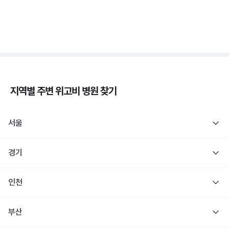
당
3분 꿀팁 ㆍ #당뇨
지역별 주변
위고비
병원 찾기
서울
경기
인천
부산