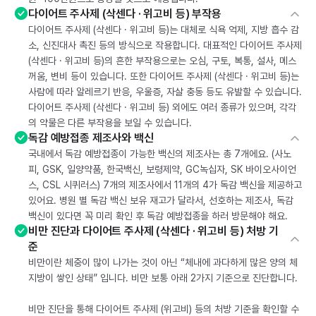
다이어트 주사제 (삭센다 · 위고비 등) 부작용
다이어트 주사제 (삭센다 · 위고비 등)는 대체로 식욕 억제, 지방 흡수 감
소, 신진대사 촉진 등의 방식으로 작용합니다. 대표적인 다이어트 주사제
(삭센다 · 위고비 등)의 흔한 부작용으로는 오심, 구토, 복통, 설사, 메스
꺼움, 변비 등이 있습니다. 또한 다이어트 주사제 (삭센다 · 위고비 등)는
사람에 따라 알레르기 반응, 우울증, 자살 충동 등도 유발할 수 있습니다.
다이어트 주사제 (삭센다 · 위고비 등) 외에도 여러 종류가 있으며, 각각
의 약물은 다른 부작용을 보일 수 있습니다.
독감 예방접종 제조사와 백신
국내에서 독감 예방접종이 가능한 백신의 제조사는 총 7개에요. (사노
피, GSK, 일양약품, 한국백신, 보령제약, GC녹십자, SK 바이오사이언
스, CSL 시퀴러스) 7개의 제조사에서 11개의 4가 독감 백신을 제공하고
있어요. 병원 별 독감 백신 보유 재고가 달라서, 선호하는 제조사, 독감
백신이 있다면 꼭 미리 확인 후 독감 예방접종을 하러 방문해야 해요.
비만 진단과 다이어트 주사제 (삭센다 · 위고비 등) 처방 기
준
비만이란 체중이 많이 나가는 것이 아닌 “체내에 과다하게 많은 양의 체
지방이 쌓인 상태” 입니다. 비만 보통 아래 2가지 기준으로 진단합니다.
비만 진단을 통해 다이어트 주사제 (위고비) 등의 처방 기준을 확인할 수