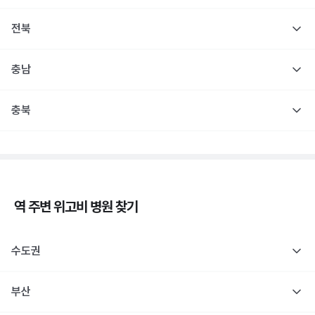
전북
충남
충북
역 주변
위고비
병원 찾기
수도권
부산