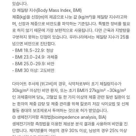
있습니다.
① 체질량 지수(Body Mass Index, BMI)
체중(kg)을 신장(m)의 제곱으로 나눈 값 (kg/m²)을 체질량 지수라고하
며, 신장과 체중으로 비만도를 파악하는 기준입니다. 특별한 장비를 필요
로 하지 않기 때문에 가장 보편적으로 사용됩니다. 다만 근육과 지방량을
구분하지 못하는 단점이 있습니다. 우리나라에서는 체질량 지수가 25를
넘으면 비만으로 진단합다.
- BMI 18.5~22.9: 정상
- BMI 23.0~24.9: 과체중
- BMI 25.0~29.9: 비만
- BMI 30 이상: 고도비만
다이어트 주사제 (위고비)의 경우, 식약처로부터 초기 체질량지수가
30kg/m² 이상인 비만 환자, 또는 초기 BMI가 27kg/m² ~30kg/m²
인 과체중이며 당뇨, 고혈압 등 한 가지 이상의 체중 관련 동반 질환이 있
는 환자의 체중 감량 및 체중 관리를 위해 칼로리 저감 식이요법 및 신체
활동 증대의 보조제로서 투여하는 것으로 허가 받았습니다.
② 생체전기저항 측정법(bioimpedence analysis, BIA)
생체전기저항 측정법을 이용한 체성분 분석 결과를 사용하여 비만을 진
단합니다. 체지방률이 여성의 경우 30% 이상, 남성의 경우 25% 이상