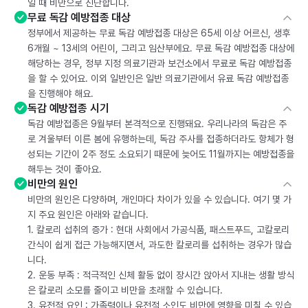
일 때 비만으로 진단합니다.
무료 독감 예방접종 대상
정부에서 제공하는 무료 독감 예방접종 대상은 65세 이상 어르신, 생후
6개월 ~ 13세의 어린이, 그리고 임산부에요. 무료 독감 예방접종 대상에
해당하는 경우, 정부 지정 의료기관과 보건소에서 무료로 독감 예방접종
을 할 수 있어요. 이외 일반인은 일반 의료기관에서 유료 독감 예방접종
을 진행해야 해요.
독감 예방접종 시기
독감 예방접종은 9월부터 본격적으로 진행돼요. 우리나라의 독감은 주
로 겨울부터 이른 봄에 유행하는데, 독감 주사를 접종하더라도 항체가 형
성되는 기간이 2주 정도 소요되기 때문에 늦어도 11월까지는 예방접종을
해두는 것이 좋아요.
비만의 원인
비만의 원인은 다양하며, 개인마다 차이가 있을 수 있습니다. 여기 몇 가
지 주요 원인은 아래와 같습니다.
1. 칼로리 섭취의 증가 : 현대 사회에서 가공식품, 패스트푸드, 고칼로리
간식이 쉽게 접근 가능해지면서, 과도한 칼로리를 섭취하는 경우가 많습
니다.
2. 운동 부족 : 적극적인 신체 활동 없이 장시간 앉아서 지내는 생활 방식
은 칼로리 소모를 줄이고 비만을 초래할 수 있습니다.
3. 유전적 요인 : 가족력이나 유전적 소인도 비만에 영향을 미칠 수 있습