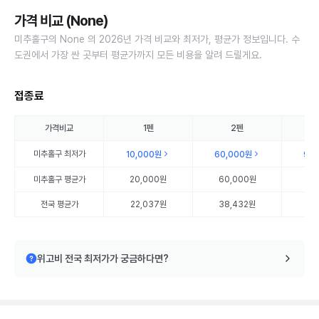
가격 비교 (None)
미추홀구의 None 의 2026년 가격 비교와 최저가, 평균가 정보입니다. 수
도권에서 가장 싼 곳부터 평균가까지 모든 비용을 알려 드릴게요.
접종료
가격비교
1펜
2펜
미추홀구
최저가
10,000원
60,000원
90
미추홀구
평균가
20,000원
60,000원
90
전국 평균가
22,037원
38,432원
56
위고비 전국 최저가가 궁금하다면?