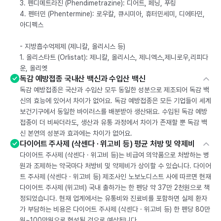
3. 펜디메트라진 (Phendimetrazine): 디어트, 페닝, 푸링
4. 펜터민 (Phentermine): 로우칼, 큐시미아, 휴터민세미, 디에타민,
아디펙스
- 지방흡수억제제 (제니칼, 올리시스 등)
1. 올리스타트 (Orlistat): 제니칼, 올리시스, 제니엑스,제니로우,리피다
운, 올리엣
독감 예방접종 국내산 백신과 수입산 백신
독감 예방접종은 국산과 수입산 모두 동일한 성분으로 제조되어 독감 백
신의 효능에 있어서 차이가 없어요. 독감 예방접종은 모든 기업들이 세계
보건기구에서 동일한 바이러스를 배분받아 생산돼요. 수입된 독감 예방
접종이 더 비싸더라도, 생산과 유통 과정에서 차이가 존재할 뿐 독감 백
신 본연의 성분과 효과에는 차이가 없어요.
다이어트 주사제 (삭센다 · 위고비 등) 평균 처방 및 약제비
다이어트 주사제 (삭센다 · 위고비 등)는 비급여 의약품으로 처방하는 병
원과 조제하는 약국마다 처방비 및 약제비가 상이할 수 있습니다. 다이어
트 주사제 (삭센다 · 위고비 등) 제조사인 노보노디스트 사에 따르면 현재
다이어트 주사제 (위고비) 국내 출하가는 한 펜당 약 37만 2천원으로 책
정되었습니다. 현재 업계에서는 유통비와 진료비를 포함하면 실제 환자
가 부담하는 비용은 다이어트 주사제 (삭센다 · 위고비 등) 한 펜당 80만
원~100만원으로 형성될 것으로 예상됩니다.