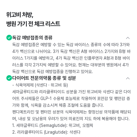
위고비 처방,
병원 가기 전 체크 리스트
독감 예방접종의 종류
독감 예방접종은 예방할 수 있는 독감 바이러스 종류의 수에 따라 3가와
4가 백신으로 나뉘어요. 3가 독감 백신은 A형 바이러스 2가지와 B형 바
이러스 1가지를 예방하고, 4가 독감 백신은 인플루엔자 A형과 B형 바이
러스를 각각 2가지씩 예방할 수 있어요. 현재는 대부분의 병원에서 4가
독감 백신으로 독감 예방접종을 진행하고 있어요.
다이어트 전문의약품 종류 및 성분
- 식욕억제제 (삭센다 · 위고비 등)
세마글루티드와 리라클루타이드 성분을 가진 위고비와 삭센다 같은 다이
어트 주사제들은 GLP-1 수용체 효능제로 작용하여 포만감 및 팽만감 증
가와 함께, 식욕을 감소시켜 체중 조절에 도움을 줍니다.
펜디메트라진 및 펜터민 성분의 식욕억제제는 향정신성 의약품에 해당되
며, 내성 및 오남용의 우려가 있어 의료진의 지도 하에 복용해야 합니다.
1. 세마글루티드 (Semaglutide): 위고비, 오젬픽
2. 리라클루타이드 (Liraglutide): 삭센다