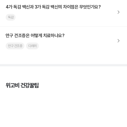
4가 독감 백신과 3가 독감 백신의 차이점은 무엇인가요?
독감
안구 건조증은 어떻게 치료하나요?
안구 건조증
다래끼
위고비 건강꿀팁
열사병 후유증, 언제까지 지켜볼까
3분 꿀팁