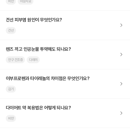
비만
마운자로
건선 피부염 원인이 무엇인가요?
건선
렌즈 끼고 인공눈물 투약해도 되나요?
안구 건조증
다래끼
이부프로펜과 타이레놀의 차이점은 무엇인가요?
감기
다이어트 약 복용법은 어떻게 되나요?
비만