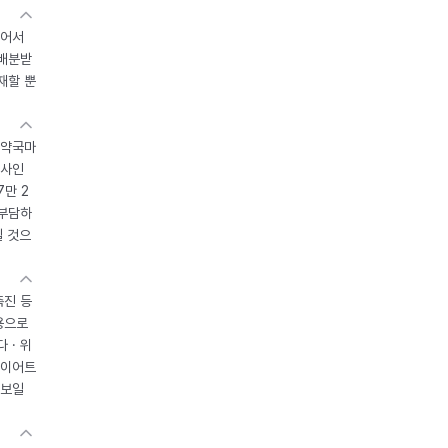
있어서
 배분받
재할 뿐
 약국마
조사인
7만 2
 부담하
될 것으
촉진 등
용으로
 · 위
다이어트
 보일