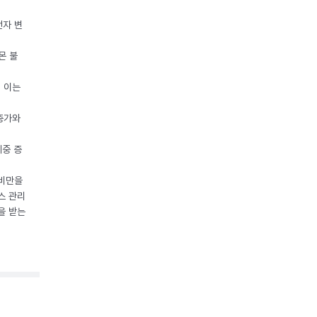
전자 변
몬 불
, 이는
 증가와
체중 증
 비만을
스 관리
을 받는