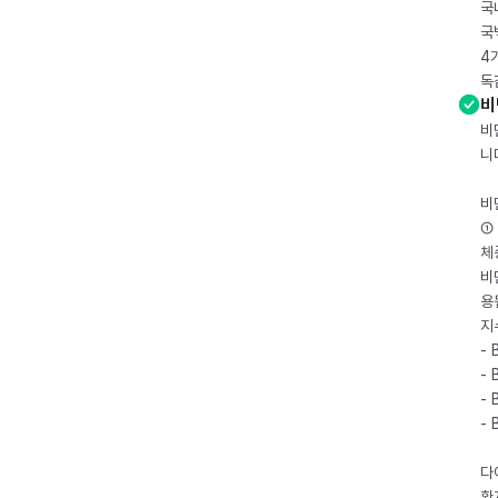
국
국
4
독
비
비
니
비
① 
체
비
용
지
- 
- 
- 
-
다
환