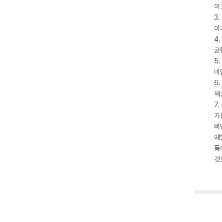
이
3
이
4
균
5
비
6
체
7
가
비
예
등
것