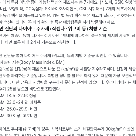
내에서 독감 예방접종이 가능한 백신의 제조사는 총 7개에요. (사노피, GSK, 일양약
백신, 보령제약, GC녹십자, SK 바이오사이언스, CSL 시퀴러스) 7개의 제조사에서 
가 독감 백신을 제공하고 있어요. 병원 별 독감 백신 보유 재고가 달라서, 선호하는 
감 백신이 있다면 꼭 미리 확인 후 독감 예방접종을 하러 방문해야 해요.
만 진단과 다이어트 주사제 (삭센다 · 위고비 등) 처방 기준
만이란 체중이 많이 나가는 것이 아닌 “체내에 과다하게 많은 양의 체지방이 쌓인 상
다. 비만 보통 아래 2가지 기준으로 진단합니다.
만 진단을 통해 다이어트 주사제 (위고비) 등의 처방 기준을 확인할 수 있습니다.
체질량 지수(Body Mass Index, BMI)
중(kg)을 신장(m)의 제곱으로 나눈 값 (kg/m²)을 체질량 지수라고하며, 신장과 체
만도를 파악하는 기준입니다. 특별한 장비를 필요로 하지 않기 때문에 가장 보편적으
됩니다. 다만 근육과 지방량을 구분하지 못하는 단점이 있습니다. 우리나라에서는 
수가 25를 넘으면 비만으로 진단합다.
BMI 18.5~22.9: 정상
BMI 23.0~24.9: 과체중
BMI 25.0~29.9: 비만
 BMI 30 이상: 고도비만
이어트 주사제 (위고비)의 경우, 식약처로부터 초기 체질량지수가 30kg/m² 이상인
자, 또는 초기 BMI가 27kg/m² ~30kg/m² 인 과체중이며 당뇨, 고혈압 등 한 가지