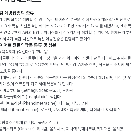
감 예방접종의 종류
감 예방접종은 예방할 수 있는 독감 바이러스 종류의 수에 따라 3가와 4가 백신으로
요. 3가 독감 백신은 A형 바이러스 2가지와 B형 바이러스 1가지를 예방하고, 4가 
은 인플루엔자 A형과 B형 바이러스를 각각 2가지씩 예방할 수 있어요. 현재는 대부
에서 4가 독감 백신으로 독감 예방접종을 진행하고 있어요.
이어트 전문의약품 종류 및 성분
 식욕억제제 (삭센다 · 위고비 등)
마글루티드와 리라클루타이드 성분을 가진 위고비와 삭센다 같은 다이어트 주사제
LP-1 수용체 효능제로 작용하여 포만감 및 팽만감 증가와 함께, 식욕을 감소시켜 체
 도움을 줍니다.
디메트라진 및 펜터민 성분의 식욕억제제는 향정신성 의약품에 해당되며, 내성 및 
려가 있어 의료진의 지도 하에 복용해야 합니다.
. 세마글루티드 (Semaglutide): 위고비, 오젬픽
 리라클루타이드 (Liraglutide): 삭센다
 펜디메트라진 (Phendimetrazine): 디어트, 페닝, 푸링
. 펜터민 (Phentermine): 로우칼, 큐시미아, 휴터민세미, 디에타민, 아디펙스
 지방흡수억제제 (제니칼, 올리시스 등)
. 올리스타트 (Orlistat): 제니칼, 올리시스, 제니엑스,제니로우,리피다운, 올리엣