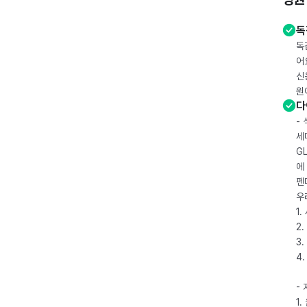
독
독
어
신
원
다
-
세
G
에
펜
우
1
2.
3.
4
-
1