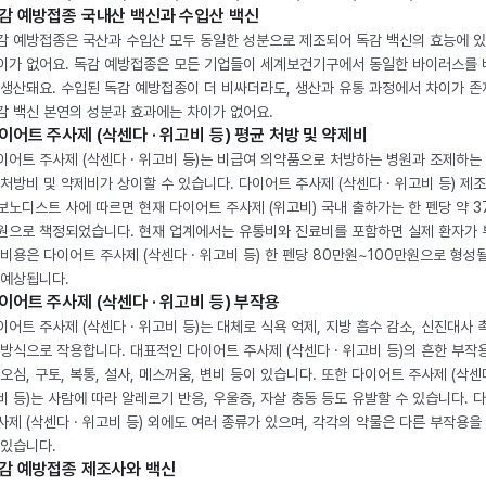
감 예방접종 국내산 백신과 수입산 백신
감 예방접종은 국산과 수입산 모두 동일한 성분으로 제조되어 독감 백신의 효능에 
이가 없어요. 독감 예방접종은 모든 기업들이 세계보건기구에서 동일한 바이러스를
 생산돼요. 수입된 독감 예방접종이 더 비싸더라도, 생산과 유통 과정에서 차이가 존
감 백신 본연의 성분과 효과에는 차이가 없어요.
이어트 주사제 (삭센다 · 위고비 등) 평균 처방 및 약제비
이어트 주사제 (삭센다 · 위고비 등)는 비급여 의약품으로 처방하는 병원과 조제하는
 처방비 및 약제비가 상이할 수 있습니다. 다이어트 주사제 (삭센다 · 위고비 등) 제
보노디스트 사에 따르면 현재 다이어트 주사제 (위고비) 국내 출하가는 한 펜당 약 3
원으로 책정되었습니다. 현재 업계에서는 유통비와 진료비를 포함하면 실제 환자가
 비용은 다이어트 주사제 (삭센다 · 위고비 등) 한 펜당 80만원~100만원으로 형성
 예상됩니다.
이어트 주사제 (삭센다 · 위고비 등) 부작용
이어트 주사제 (삭센다 · 위고비 등)는 대체로 식욕 억제, 지방 흡수 감소, 신진대사 
 방식으로 작용합니다. 대표적인 다이어트 주사제 (삭센다 · 위고비 등)의 흔한 부작
 오심, 구토, 복통, 설사, 메스꺼움, 변비 등이 있습니다. 또한 다이어트 주사제 (삭센다
비 등)는 사람에 따라 알레르기 반응, 우울증, 자살 충동 등도 유발할 수 있습니다. 
사제 (삭센다 · 위고비 등) 외에도 여러 종류가 있으며, 각각의 약물은 다른 부작용을
 있습니다.
감 예방접종 제조사와 백신