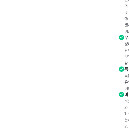
의
및
② 
생
여
무
정
린
보
감
독
독
유
어
비
비
와
1
능
2