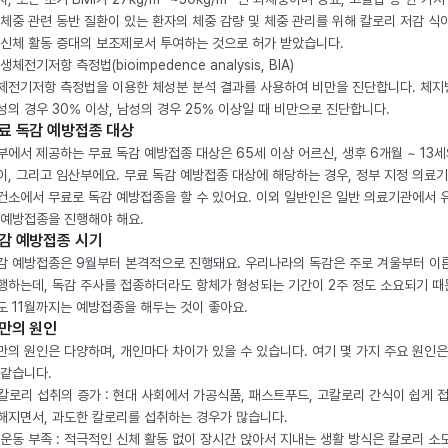
 체중 관련 동반 질환이 있는 환자의 체중 감량 및 체중 관리를 위해 칼로리 저감 식
 신체 활동 증대의 보조제로서 투여하는 것으로 허가 받았습니다.
생체전기저항 측정법(bioimpedence analysis, BIA)
체전기저항 측정법을 이용한 체성분 분석 결과를 사용하여 비만을 진단합니다. 체
성의 경우 30% 이상, 남성의 경우 25% 이상일 때 비만으로 진단합니다.
료 독감 예방접종 대상
부에서 제공하는 무료 독감 예방접종 대상은 65세 이상 어르신, 생후 6개월 ~ 13세
이, 그리고 임산부에요. 무료 독감 예방접종 대상에 해당하는 경우, 정부 지정 의료
건소에서 무료로 독감 예방접종을 할 수 있어요. 이외 일반인은 일반 의료기관에서 
 예방접종을 진행해야 해요.
감 예방접종 시기
감 예방접종은 9월부터 본격적으로 진행돼요. 우리나라의 독감은 주로 겨울부터 이
행하는데, 독감 주사를 접종하더라도 항체가 형성되는 기간이 2주 정도 소요되기 때
도 11월까지는 예방접종을 해두는 것이 좋아요.
만의 원인
만의 원인은 다양하며, 개인마다 차이가 있을 수 있습니다. 여기 몇 가지 주요 원인은
 같습니다.
. 칼로리 섭취의 증가 : 현대 사회에서 가공식품, 패스트푸드, 고칼로리 간식이 쉽게 
해지면서, 과도한 칼로리를 섭취하는 경우가 많습니다.
. 운동 부족 : 적극적인 신체 활동 없이 장시간 앉아서 지내는 생활 방식은 칼로리 소