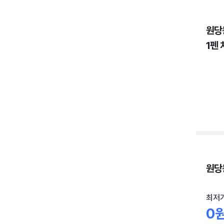
원당
1펜 
원당동
최저
0