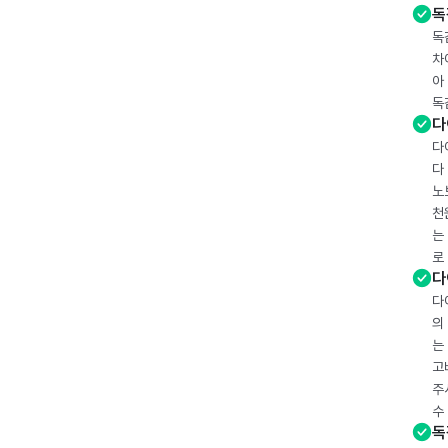
독
독
차
아
독
다
다
다
노
천
는
로
다
다
의
는
고
주
수
독