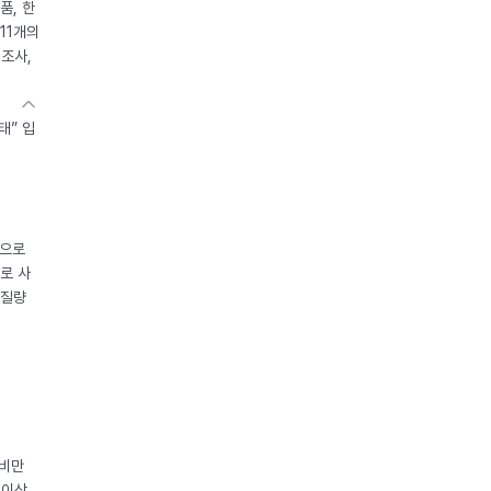
품, 한
11개의
제조사,
태” 입
중으로
로 사
체질량
 비만
 이상