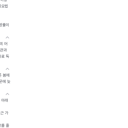
이요법
지방률이
의 어
기관과
유료 독
른 봄에
문에 늦
 아래
접근 가
모를 줄