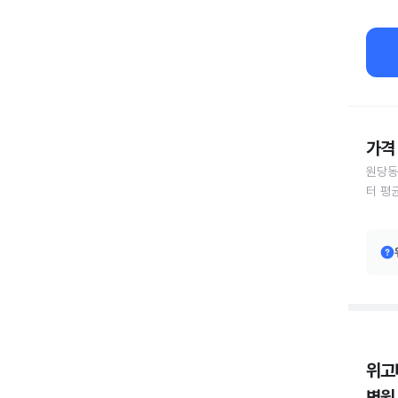
가격 
원당동
터 평
위고
병원