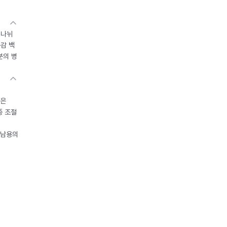
 나뉘
독감 백
분의 병
들은
중 조절
오남용의