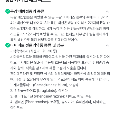
독감 예방접종의 종류
독감 예방접종은 예방할 수 있는 독감 바이러스 종류의 수에 따라 3가와
4가 백신으로 나뉘어요. 3가 독감 백신은 A형 바이러스 2가지와 B형 바
이러스 1가지를 예방하고, 4가 독감 백신은 인플루엔자 A형과 B형 바이
러스를 각각 2가지씩 예방할 수 있어요. 현재는 대부분의 병원에서 4가
독감 백신으로 독감 예방접종을 진행하고 있어요.
다이어트 전문의약품 종류 및 성분
- 식욕억제제 (삭센다 · 위고비 등)
세마글루티드와 리라클루타이드 성분을 가진 위고비와 삭센다 같은 다이
어트 주사제들은 GLP-1 수용체 효능제로 작용하여 포만감 및 팽만감 증
가와 함께, 식욕을 감소시켜 체중 조절에 도움을 줍니다.
펜디메트라진 및 펜터민 성분의 식욕억제제는 향정신성 의약품에 해당되
며, 내성 및 오남용의 우려가 있어 의료진의 지도 하에 복용해야 합니다.
1. 세마글루티드 (Semaglutide): 위고비, 오젬픽
2. 리라클루타이드 (Liraglutide): 삭센다
3. 펜디메트라진 (Phendimetrazine): 디어트, 페닝, 푸링
4. 펜터민 (Phentermine): 로우칼, 큐시미아, 휴터민세미, 디에타민,
아디펙스