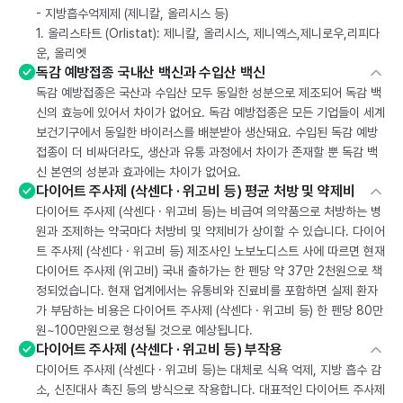
- 지방흡수억제제 (제니칼, 올리시스 등)
1. 올리스타트 (Orlistat): 제니칼, 올리시스, 제니엑스,제니로우,리피다
운, 올리엣
독감 예방접종 국내산 백신과 수입산 백신
독감 예방접종은 국산과 수입산 모두 동일한 성분으로 제조되어 독감 백
신의 효능에 있어서 차이가 없어요. 독감 예방접종은 모든 기업들이 세계
보건기구에서 동일한 바이러스를 배분받아 생산돼요. 수입된 독감 예방
접종이 더 비싸더라도, 생산과 유통 과정에서 차이가 존재할 뿐 독감 백
신 본연의 성분과 효과에는 차이가 없어요.
다이어트 주사제 (삭센다 · 위고비 등) 평균 처방 및 약제비
다이어트 주사제 (삭센다 · 위고비 등)는 비급여 의약품으로 처방하는 병
원과 조제하는 약국마다 처방비 및 약제비가 상이할 수 있습니다. 다이어
트 주사제 (삭센다 · 위고비 등) 제조사인 노보노디스트 사에 따르면 현재
다이어트 주사제 (위고비) 국내 출하가는 한 펜당 약 37만 2천원으로 책
정되었습니다. 현재 업계에서는 유통비와 진료비를 포함하면 실제 환자
가 부담하는 비용은 다이어트 주사제 (삭센다 · 위고비 등) 한 펜당 80만
원~100만원으로 형성될 것으로 예상됩니다.
다이어트 주사제 (삭센다 · 위고비 등) 부작용
다이어트 주사제 (삭센다 · 위고비 등)는 대체로 식욕 억제, 지방 흡수 감
소, 신진대사 촉진 등의 방식으로 작용합니다. 대표적인 다이어트 주사제