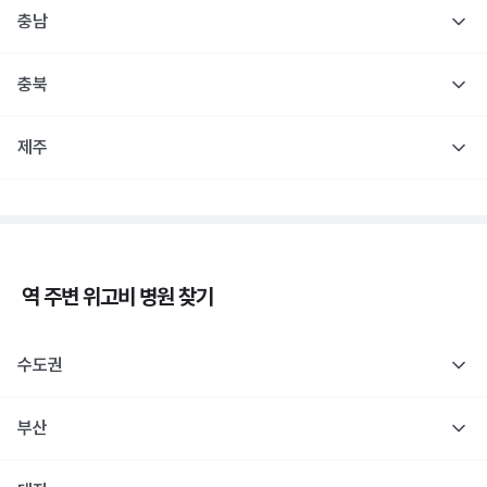
충남
충북
제주
역 주변
위고비
병원 찾기
수도권
부산