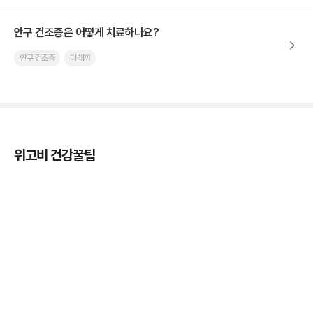
안구 건조증은 어떻게 치료하나요?
안구 건조증
다래끼
위고비 건강꿀팁
열사병 후유증, 언제까지 지켜볼까
3분 꿀팁
열사병 응급처치, 어디까지 식혀야할까?
3분 꿀팁