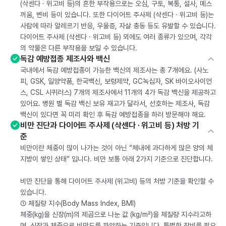
(삭센다 · 위고비 등)의 흔한 부작용으로는 오심, 구토, 복통, 설사, 메스
꺼움, 변비 등이 있습니다. 또한 다이어트 주사제 (삭센다 · 위고비 등)는
사람에 따라 알레르기 반응, 우울증, 자살 충동 등도 유발할 수 있습니다.
다이어트 주사제 (삭센다 · 위고비 등) 외에도 여러 종류가 있으며, 각각
의 약물은 다른 부작용을 보일 수 있습니다.
독감 예방접종 제조사와 백신
국내에서 독감 예방접종이 가능한 백신의 제조사는 총 7개에요. (사노
피, GSK, 일양약품, 한국백신, 보령제약, GC녹십자, SK 바이오사이언
스, CSL 시퀴러스) 7개의 제조사에서 11개의 4가 독감 백신을 제공하고
있어요. 병원 별 독감 백신 보유 재고가 달라서, 선호하는 제조사, 독감
백신이 있다면 꼭 미리 확인 후 독감 예방접종을 하러 방문해야 해요.
비만 진단과 다이어트 주사제 (삭센다 · 위고비 등) 처방 기
준
비만이란 체중이 많이 나가는 것이 아닌 “체내에 과다하게 많은 양의 체
지방이 쌓인 상태” 입니다. 비만 보통 아래 2가지 기준으로 진단합니다.
비만 진단을 통해 다이어트 주사제 (위고비) 등의 처방 기준을 확인할 수
있습니다.
① 체질량 지수(Body Mass Index, BMI)
체중(kg)을 신장(m)의 제곱으로 나눈 값 (kg/m²)을 체질량 지수라고하
며, 신장과 체중으로 비만도를 파악하는 기준입니다. 특별한 장비를 필요