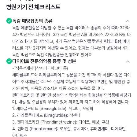
병원 가기 전 체크 리스트
독감 예방접종의 종류
독감 예방접종은 예방할 수 있는 독감 바이러스 종류의 수에 따라 3가와
4가 백신으로 나뉘어요. 3가 독감 백신은 A형 바이러스 2가지와 B형 바
이러스 1가지를 예방하고, 4가 독감 백신은 인플루엔자 A형과 B형 바이
러스를 각각 2가지씩 예방할 수 있어요. 현재는 대부분의 병원에서 4가
독감 백신으로 독감 예방접종을 진행하고 있어요.
다이어트 전문의약품 종류 및 성분
- 식욕억제제 (삭센다 · 위고비 등)
세마글루티드와 리라클루타이드 성분을 가진 위고비와 삭센다 같은 다이
어트 주사제들은 GLP-1 수용체 효능제로 작용하여 포만감 및 팽만감 증
가와 함께, 식욕을 감소시켜 체중 조절에 도움을 줍니다.
펜디메트라진 및 펜터민 성분의 식욕억제제는 향정신성 의약품에 해당되
며, 내성 및 오남용의 우려가 있어 의료진의 지도 하에 복용해야 합니다.
1. 세마글루티드 (Semaglutide): 위고비, 오젬픽
2. 리라클루타이드 (Liraglutide): 삭센다
3. 펜디메트라진 (Phendimetrazine): 디어트, 페닝, 푸링
4. 펜터민 (Phentermine): 로우칼, 큐시미아, 휴터민세미, 디에타민,
아디펙스