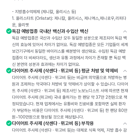
- 지방흡수억제제 (제니칼, 올리시스 등)
1. 올리스타트 (Orlistat): 제니칼, 올리시스, 제니엑스,제니로우,리피다
운, 올리엣
독감 예방접종 국내산 백신과 수입산 백신
독감 예방접종은 국산과 수입산 모두 동일한 성분으로 제조되어 독감 백
신의 효능에 있어서 차이가 없어요. 독감 예방접종은 모든 기업들이 세계
보건기구에서 동일한 바이러스를 배분받아 생산돼요. 수입된 독감 예방
접종이 더 비싸더라도, 생산과 유통 과정에서 차이가 존재할 뿐 독감 백
신 본연의 성분과 효과에는 차이가 없어요.
다이어트 주사제 (삭센다 · 위고비 등) 평균 처방 및 약제비
다이어트 주사제 (삭센다 · 위고비 등)는 비급여 의약품으로 처방하는 병
원과 조제하는 약국마다 처방비 및 약제비가 상이할 수 있습니다. 다이어
트 주사제 (삭센다 · 위고비 등) 제조사인 노보노디스트 사에 따르면 현재
다이어트 주사제 (위고비) 국내 출하가는 한 펜당 약 37만 2천원으로 책
정되었습니다. 현재 업계에서는 유통비와 진료비를 포함하면 실제 환자
가 부담하는 비용은 다이어트 주사제 (삭센다 · 위고비 등) 한 펜당 80만
원~100만원으로 형성될 것으로 예상됩니다.
다이어트 주사제 (삭센다 · 위고비 등) 부작용
다이어트 주사제 (삭센다 · 위고비 등)는 대체로 식욕 억제, 지방 흡수 감