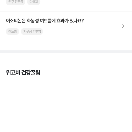
안구 건조증
다래끼
이소티논은 화농성 여드름에 효과가 있나요?
여드름
지루성 피부염
위고비 건강꿀팁
마운자로 온누리상품권으로 결제 가능한가요? — 최
저가 처방 꿀팁
3분 꿀팁 ㆍ #비만 #마운자로
마운자로 온누리상품권으로 결제 가능한가요? — 최