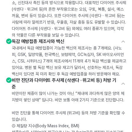
소, 신진대사 촉진 등의 방식으로 작용합니다. 대표적인 다이어트 주사제
(삭센다 · 위고비 등)의 흔한 부작용으로는 오심, 구토, 복통, 설사, 메스
꺼움, 변비 등이 있습니다. 또한 다이어트 주사제 (삭센다 · 위고비 등)는
사람에 따라 알레르기 반응, 우울증, 자살 충동 등도 유발할 수 있습니다.
다이어트 주사제 (삭센다 · 위고비 등) 외에도 여러 종류가 있으며, 각각
의 약물은 다른 부작용을 보일 수 있습니다.
독감 예방접종 제조사와 백신
국내에서 독감 예방접종이 가능한 백신의 제조사는 총 7개에요. (사노
피, GSK, 일양약품, 한국백신, 보령제약, GC녹십자, SK 바이오사이언
스, CSL 시퀴러스) 7개의 제조사에서 11개의 4가 독감 백신을 제공하고
있어요. 병원 별 독감 백신 보유 재고가 달라서, 선호하는 제조사, 독감
백신이 있다면 꼭 미리 확인 후 독감 예방접종을 하러 방문해야 해요.
비만 진단과 다이어트 주사제 (삭센다 · 위고비 등) 처방 기
준
비만이란 체중이 많이 나가는 것이 아닌 “체내에 과다하게 많은 양의 체
지방이 쌓인 상태” 입니다. 비만 보통 아래 2가지 기준으로 진단합니다.
비만 진단을 통해 다이어트 주사제 (위고비) 등의 처방 기준을 확인할 수
있습니다.
① 체질량 지수(Body Mass Index, BMI)