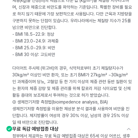
체중(kg)을 신장(m)의 제곱으로 나눈 값 (kg/m²)을 체질량 지수라고하
며, 신장과 체중으로 비만도를 파악하는 기준입니다. 특별한 장비를 필요
로 하지 않기 때문에 가장 보편적으로 사용됩니다. 다만 근육과 지방량을
구분하지 못하는 단점이 있습니다. 우리나라에서는 체질량 지수가 25를
넘으면 비만으로 진단합다.
- BMI 18.5~22.9: 정상
- BMI 23.0~24.9: 과체중
- BMI 25.0~29.9: 비만
- BMI 30 이상: 고도비만
다이어트 주사제 (위고비)의 경우, 식약처로부터 초기 체질량지수가
30kg/m² 이상인 비만 환자, 또는 초기 BMI가 27kg/m² ~30kg/m²
인 과체중이며 당뇨, 고혈압 등 한 가지 이상의 체중 관련 동반 질환이 있
는 환자의 체중 감량 및 체중 관리를 위해 칼로리 저감 식이요법 및 신체
활동 증대의 보조제로서 투여하는 것으로 허가 받았습니다.
② 생체전기저항 측정법(bioimpedence analysis, BIA)
생체전기저항 측정법을 이용한 체성분 분석 결과를 사용하여 비만을 진
단합니다. 체지방률이 여성의 경우 30% 이상, 남성의 경우 25% 이상
일 때 비만으로 진단합니다.
무료 독감 예방접종 대상
정부에서 제공하는 무료 독감 예방접종 대상은 65세 이상 어르신, 생후