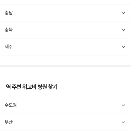
충남
충북
제주
역 주변
위고비
병원 찾기
수도권
부산