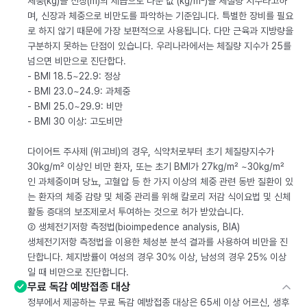
체중(kg)을 신장(m)의 제곱으로 나눈 값 (kg/m²)을 체질량 지수라고하
며, 신장과 체중으로 비만도를 파악하는 기준입니다. 특별한 장비를 필요
로 하지 않기 때문에 가장 보편적으로 사용됩니다. 다만 근육과 지방량을
구분하지 못하는 단점이 있습니다. 우리나라에서는 체질량 지수가 25를
넘으면 비만으로 진단합다.
- BMI 18.5~22.9: 정상
- BMI 23.0~24.9: 과체중
- BMI 25.0~29.9: 비만
- BMI 30 이상: 고도비만
다이어트 주사제 (위고비)의 경우, 식약처로부터 초기 체질량지수가
30kg/m² 이상인 비만 환자, 또는 초기 BMI가 27kg/m² ~30kg/m²
인 과체중이며 당뇨, 고혈압 등 한 가지 이상의 체중 관련 동반 질환이 있
는 환자의 체중 감량 및 체중 관리를 위해 칼로리 저감 식이요법 및 신체
활동 증대의 보조제로서 투여하는 것으로 허가 받았습니다.
② 생체전기저항 측정법(bioimpedence analysis, BIA)
생체전기저항 측정법을 이용한 체성분 분석 결과를 사용하여 비만을 진
단합니다. 체지방률이 여성의 경우 30% 이상, 남성의 경우 25% 이상
일 때 비만으로 진단합니다.
무료 독감 예방접종 대상
정부에서 제공하는 무료 독감 예방접종 대상은 65세 이상 어르신, 생후