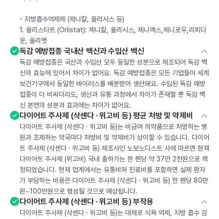
- 지방흡수억제제 (제니칼, 올리시스 등)
1. 올리스타트 (Orlistat): 제니칼, 올리시스, 제니엑스,제니로우,리피다
운, 올리엣
독감 예방접종 국내산 백신과 수입산 백신
독감 예방접종은 국산과 수입산 모두 동일한 성분으로 제조되어 독감 백
신의 효능에 있어서 차이가 없어요. 독감 예방접종은 모든 기업들이 세계
보건기구에서 동일한 바이러스를 배분받아 생산돼요. 수입된 독감 예방
접종이 더 비싸더라도, 생산과 유통 과정에서 차이가 존재할 뿐 독감 백
신 본연의 성분과 효과에는 차이가 없어요.
다이어트 주사제 (삭센다 · 위고비 등) 평균 처방 및 약제비
다이어트 주사제 (삭센다 · 위고비 등)는 비급여 의약품으로 처방하는 병
원과 조제하는 약국마다 처방비 및 약제비가 상이할 수 있습니다. 다이어
트 주사제 (삭센다 · 위고비 등) 제조사인 노보노디스트 사에 따르면 현재
다이어트 주사제 (위고비) 국내 출하가는 한 펜당 약 37만 2천원으로 책
정되었습니다. 현재 업계에서는 유통비와 진료비를 포함하면 실제 환자
가 부담하는 비용은 다이어트 주사제 (삭센다 · 위고비 등) 한 펜당 80만
원~100만원으로 형성될 것으로 예상됩니다.
다이어트 주사제 (삭센다 · 위고비 등) 부작용
다이어트 주사제 (삭센다 · 위고비 등)는 대체로 식욕 억제, 지방 흡수 감