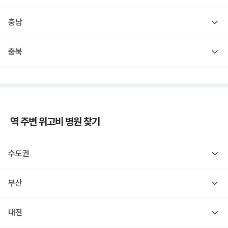
충남
충북
역 주변
위고비
병원 찾기
수도권
부산
대전