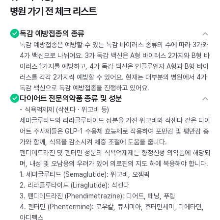
병원 가기 전 체크 리스트
독감 예방접종의 종류
독감 예방접종은 예방할 수 있는 독감 바이러스 종류의 수에 따라 3가와
4가 백신으로 나뉘어요. 3가 독감 백신은 A형 바이러스 2가지와 B형 바
이러스 1가지를 예방하고, 4가 독감 백신은 인플루엔자 A형과 B형 바이
러스를 각각 2가지씩 예방할 수 있어요. 현재는 대부분의 병원에서 4가
독감 백신으로 독감 예방접종을 진행하고 있어요.
다이어트 전문의약품 종류 및 성분
- 식욕억제제 (삭센다 · 위고비 등)
세마글루티드와 리라클루타이드 성분을 가진 위고비와 삭센다 같은 다이
어트 주사제들은 GLP-1 수용체 효능제로 작용하여 포만감 및 팽만감 증
가와 함께, 식욕을 감소시켜 체중 조절에 도움을 줍니다.
펜디메트라진 및 펜터민 성분의 식욕억제제는 향정신성 의약품에 해당되
며, 내성 및 오남용의 우려가 있어 의료진의 지도 하에 복용해야 합니다.
1. 세마글루티드 (Semaglutide): 위고비, 오젬픽
2. 리라클루타이드 (Liraglutide): 삭센다
3. 펜디메트라진 (Phendimetrazine): 디어트, 페닝, 푸링
4. 펜터민 (Phentermine): 로우칼, 큐시미아, 휴터민세미, 디에타민,
아디펙스