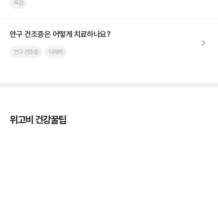
독감
안구 건조증은 어떻게 치료하나요?
안구 건조증
다래끼
위고비 건강꿀팁
열사병 후유증, 언제까지 지켜볼까
3분 꿀팁
열사병 응급처치, 어디까지 식혀야할까?
3분 꿀팁