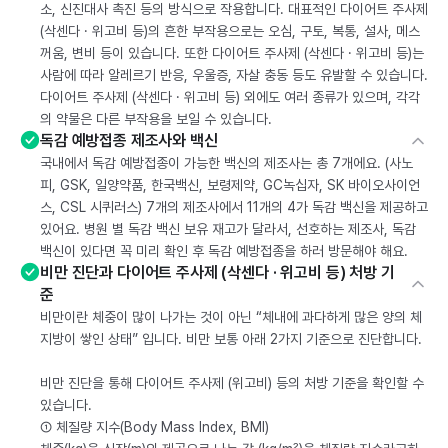
소, 신진대사 촉진 등의 방식으로 작용합니다. 대표적인 다이어트 주사제
(삭센다 · 위고비 등)의 흔한 부작용으로는 오심, 구토, 복통, 설사, 메스
꺼움, 변비 등이 있습니다. 또한 다이어트 주사제 (삭센다 · 위고비 등)는
사람에 따라 알레르기 반응, 우울증, 자살 충동 등도 유발할 수 있습니다.
다이어트 주사제 (삭센다 · 위고비 등) 외에도 여러 종류가 있으며, 각각
의 약물은 다른 부작용을 보일 수 있습니다.
독감 예방접종 제조사와 백신
국내에서 독감 예방접종이 가능한 백신의 제조사는 총 7개에요. (사노
피, GSK, 일양약품, 한국백신, 보령제약, GC녹십자, SK 바이오사이언
스, CSL 시퀴러스) 7개의 제조사에서 11개의 4가 독감 백신을 제공하고
있어요. 병원 별 독감 백신 보유 재고가 달라서, 선호하는 제조사, 독감
백신이 있다면 꼭 미리 확인 후 독감 예방접종을 하러 방문해야 해요.
비만 진단과 다이어트 주사제 (삭센다 · 위고비 등) 처방 기
준
비만이란 체중이 많이 나가는 것이 아닌 “체내에 과다하게 많은 양의 체
지방이 쌓인 상태” 입니다. 비만 보통 아래 2가지 기준으로 진단합니다.
비만 진단을 통해 다이어트 주사제 (위고비) 등의 처방 기준을 확인할 수
있습니다.
① 체질량 지수(Body Mass Index, BMI)