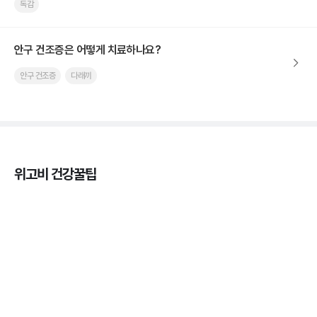
독감
안구 건조증은 어떻게 치료하나요?
안구 건조증
다래끼
위고비 건강꿀팁
열사병 후유증, 언제까지 지켜볼까
3분 꿀팁
열사병 응급처치, 어디까지 식혀야할까?
3분 꿀팁