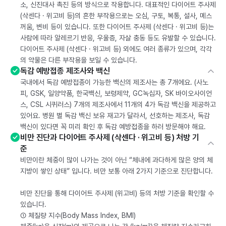
소, 신진대사 촉진 등의 방식으로 작용합니다. 대표적인 다이어트 주사제
(삭센다 · 위고비 등)의 흔한 부작용으로는 오심, 구토, 복통, 설사, 메스
꺼움, 변비 등이 있습니다. 또한 다이어트 주사제 (삭센다 · 위고비 등)는
사람에 따라 알레르기 반응, 우울증, 자살 충동 등도 유발할 수 있습니다.
다이어트 주사제 (삭센다 · 위고비 등) 외에도 여러 종류가 있으며, 각각
의 약물은 다른 부작용을 보일 수 있습니다.
독감 예방접종 제조사와 백신
국내에서 독감 예방접종이 가능한 백신의 제조사는 총 7개에요. (사노
피, GSK, 일양약품, 한국백신, 보령제약, GC녹십자, SK 바이오사이언
스, CSL 시퀴러스) 7개의 제조사에서 11개의 4가 독감 백신을 제공하고
있어요. 병원 별 독감 백신 보유 재고가 달라서, 선호하는 제조사, 독감
백신이 있다면 꼭 미리 확인 후 독감 예방접종을 하러 방문해야 해요.
비만 진단과 다이어트 주사제 (삭센다 · 위고비 등) 처방 기
준
비만이란 체중이 많이 나가는 것이 아닌 “체내에 과다하게 많은 양의 체
지방이 쌓인 상태” 입니다. 비만 보통 아래 2가지 기준으로 진단합니다.
비만 진단을 통해 다이어트 주사제 (위고비) 등의 처방 기준을 확인할 수
있습니다.
① 체질량 지수(Body Mass Index, BMI)