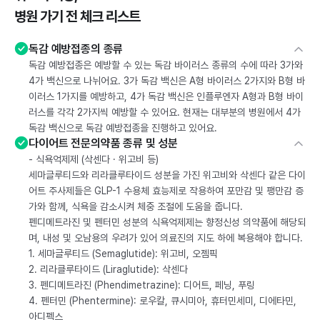
병원 가기 전 체크 리스트
독감 예방접종의 종류
독감 예방접종은 예방할 수 있는 독감 바이러스 종류의 수에 따라 3가와
4가 백신으로 나뉘어요. 3가 독감 백신은 A형 바이러스 2가지와 B형 바
이러스 1가지를 예방하고, 4가 독감 백신은 인플루엔자 A형과 B형 바이
러스를 각각 2가지씩 예방할 수 있어요. 현재는 대부분의 병원에서 4가
독감 백신으로 독감 예방접종을 진행하고 있어요.
다이어트 전문의약품 종류 및 성분
- 식욕억제제 (삭센다 · 위고비 등)
세마글루티드와 리라클루타이드 성분을 가진 위고비와 삭센다 같은 다이
어트 주사제들은 GLP-1 수용체 효능제로 작용하여 포만감 및 팽만감 증
가와 함께, 식욕을 감소시켜 체중 조절에 도움을 줍니다.
펜디메트라진 및 펜터민 성분의 식욕억제제는 향정신성 의약품에 해당되
며, 내성 및 오남용의 우려가 있어 의료진의 지도 하에 복용해야 합니다.
1. 세마글루티드 (Semaglutide): 위고비, 오젬픽
2. 리라클루타이드 (Liraglutide): 삭센다
3. 펜디메트라진 (Phendimetrazine): 디어트, 페닝, 푸링
4. 펜터민 (Phentermine): 로우칼, 큐시미아, 휴터민세미, 디에타민,
아디펙스