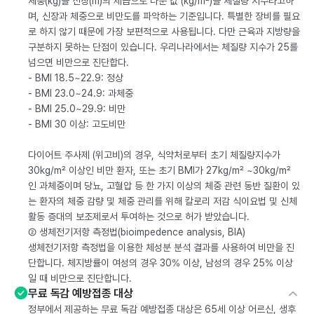
체중(kg)을 신장(m)의 제곱으로 나눈 값 (kg/m²)을 체질량 지수라고하
며, 신장과 체중으로 비만도를 파악하는 기준입니다. 특별한 장비를 필요
로 하지 않기 때문에 가장 보편적으로 사용됩니다. 다만 근육과 지방량을
구분하지 못하는 단점이 있습니다. 우리나라에서는 체질량 지수가 25를
넘으면 비만으로 진단합다.
- BMI 18.5~22.9: 정상
- BMI 23.0~24.9: 과체중
- BMI 25.0~29.9: 비만
- BMI 30 이상: 고도비만
다이어트 주사제 (위고비)의 경우, 식약처로부터 초기 체질량지수가
30kg/m² 이상인 비만 환자, 또는 초기 BMI가 27kg/m² ~30kg/m²
인 과체중이며 당뇨, 고혈압 등 한 가지 이상의 체중 관련 동반 질환이 있
는 환자의 체중 감량 및 체중 관리를 위해 칼로리 저감 식이요법 및 신체
활동 증대의 보조제로서 투여하는 것으로 허가 받았습니다.
② 생체전기저항 측정법(bioimpedence analysis, BIA)
생체전기저항 측정법을 이용한 체성분 분석 결과를 사용하여 비만을 진
단합니다. 체지방률이 여성의 경우 30% 이상, 남성의 경우 25% 이상
일 때 비만으로 진단합니다.
무료 독감 예방접종 대상
정부에서 제공하는 무료 독감 예방접종 대상은 65세 이상 어르신, 생후