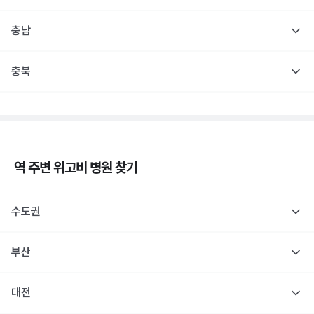
충남
충북
역 주변
위고비
병원 찾기
수도권
부산
대전