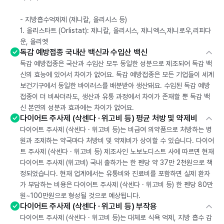
- 지방흡수억제제 (제니칼, 올리시스 등)
1. 올리스타트 (Orlistat): 제니칼, 올리시스, 제니엑스,제니로우,리피다
운, 올리엣
독감 예방접종 국내산 백신과 수입산 백신
독감 예방접종은 국산과 수입산 모두 동일한 성분으로 제조되어 독감 백
신의 효능에 있어서 차이가 없어요. 독감 예방접종은 모든 기업들이 세계
보건기구에서 동일한 바이러스를 배분받아 생산돼요. 수입된 독감 예방
접종이 더 비싸더라도, 생산과 유통 과정에서 차이가 존재할 뿐 독감 백
신 본연의 성분과 효과에는 차이가 없어요.
다이어트 주사제 (삭센다 · 위고비 등) 평균 처방 및 약제비
다이어트 주사제 (삭센다 · 위고비 등)는 비급여 의약품으로 처방하는 병
원과 조제하는 약국마다 처방비 및 약제비가 상이할 수 있습니다. 다이어
트 주사제 (삭센다 · 위고비 등) 제조사인 노보노디스트 사에 따르면 현재
다이어트 주사제 (위고비) 국내 출하가는 한 펜당 약 37만 2천원으로 책
정되었습니다. 현재 업계에서는 유통비와 진료비를 포함하면 실제 환자
가 부담하는 비용은 다이어트 주사제 (삭센다 · 위고비 등) 한 펜당 80만
원~100만원으로 형성될 것으로 예상됩니다.
다이어트 주사제 (삭센다 · 위고비 등) 부작용
다이어트 주사제 (삭센다 · 위고비 등)는 대체로 식욕 억제, 지방 흡수 감