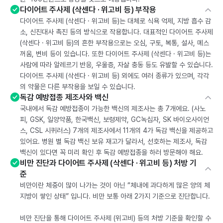
다이어트 주사제 (삭센다 · 위고비 등) 부작용
다이어트 주사제 (삭센다 · 위고비 등)는 대체로 식욕 억제, 지방 흡수 감
소, 신진대사 촉진 등의 방식으로 작용합니다. 대표적인 다이어트 주사제
(삭센다 · 위고비 등)의 흔한 부작용으로는 오심, 구토, 복통, 설사, 메스
꺼움, 변비 등이 있습니다. 또한 다이어트 주사제 (삭센다 · 위고비 등)는
사람에 따라 알레르기 반응, 우울증, 자살 충동 등도 유발할 수 있습니다.
다이어트 주사제 (삭센다 · 위고비 등) 외에도 여러 종류가 있으며, 각각
의 약물은 다른 부작용을 보일 수 있습니다.
독감 예방접종 제조사와 백신
국내에서 독감 예방접종이 가능한 백신의 제조사는 총 7개에요. (사노
피, GSK, 일양약품, 한국백신, 보령제약, GC녹십자, SK 바이오사이언
스, CSL 시퀴러스) 7개의 제조사에서 11개의 4가 독감 백신을 제공하고
있어요. 병원 별 독감 백신 보유 재고가 달라서, 선호하는 제조사, 독감
백신이 있다면 꼭 미리 확인 후 독감 예방접종을 하러 방문해야 해요.
비만 진단과 다이어트 주사제 (삭센다 · 위고비 등) 처방 기
준
비만이란 체중이 많이 나가는 것이 아닌 “체내에 과다하게 많은 양의 체
지방이 쌓인 상태” 입니다. 비만 보통 아래 2가지 기준으로 진단합니다.
비만 진단을 통해 다이어트 주사제 (위고비) 등의 처방 기준을 확인할 수