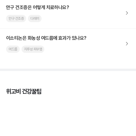
안구 건조증은 어떻게 치료하나요?
안구 건조증
다래끼
이소티논은 화농성 여드름에 효과가 있나요?
여드름
지루성 피부염
위고비 건강꿀팁
마운자로 온누리상품권으로 결제 가능한가요? — 최
저가 처방 꿀팁
3분 꿀팁 ㆍ #비만 #마운자로