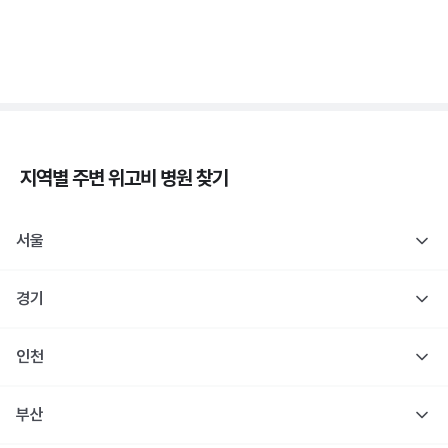
1형 당뇨도 장애 등록 인정! 췌장장애 복지 정리
3분 꿀팁 ㆍ #당뇨
지역별 주변
위고비
병원 찾기
서울
경기
인천
부산