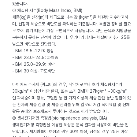
있습니다.
① 체질량 지수(Body Mass Index, BMI)
체중(kg)을 신장(m)의 제곱으로 나눈 값 (kg/m²)을 체질량 지수라고하
며, 신장과 체중으로 비만도를 파악하는 기준입니다. 특별한 장비를 필요
로 하지 않기 때문에 가장 보편적으로 사용됩니다. 다만 근육과 지방량을
구분하지 못하는 단점이 있습니다. 우리나라에서는 체질량 지수가 25를
넘으면 비만으로 진단합다.
- BMI 18.5~22.9: 정상
- BMI 23.0~24.9: 과체중
- BMI 25.0~29.9: 비만
- BMI 30 이상: 고도비만
다이어트 주사제 (위고비)의 경우, 식약처로부터 초기 체질량지수가
30kg/m² 이상인 비만 환자, 또는 초기 BMI가 27kg/m² ~30kg/m²
인 과체중이며 당뇨, 고혈압 등 한 가지 이상의 체중 관련 동반 질환이 있
는 환자의 체중 감량 및 체중 관리를 위해 칼로리 저감 식이요법 및 신체
활동 증대의 보조제로서 투여하는 것으로 허가 받았습니다.
② 생체전기저항 측정법(bioimpedence analysis, BIA)
생체전기저항 측정법을 이용한 체성분 분석 결과를 사용하여 비만을 진
단합니다. 체지방률이 여성의 경우 30% 이상, 남성의 경우 25% 이상