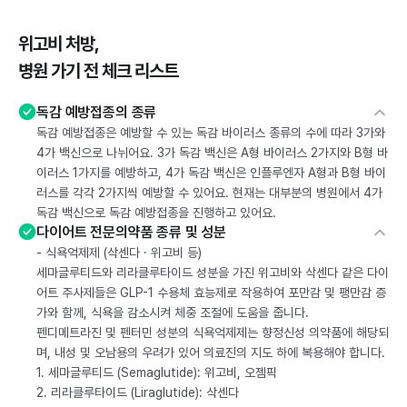
위고비 처방,
병원 가기 전 체크 리스트
독감 예방접종의 종류
독감 예방접종은 예방할 수 있는 독감 바이러스 종류의 수에 따라 3가와
4가 백신으로 나뉘어요. 3가 독감 백신은 A형 바이러스 2가지와 B형 바
이러스 1가지를 예방하고, 4가 독감 백신은 인플루엔자 A형과 B형 바이
러스를 각각 2가지씩 예방할 수 있어요. 현재는 대부분의 병원에서 4가
독감 백신으로 독감 예방접종을 진행하고 있어요.
다이어트 전문의약품 종류 및 성분
- 식욕억제제 (삭센다 · 위고비 등)
세마글루티드와 리라클루타이드 성분을 가진 위고비와 삭센다 같은 다이
어트 주사제들은 GLP-1 수용체 효능제로 작용하여 포만감 및 팽만감 증
가와 함께, 식욕을 감소시켜 체중 조절에 도움을 줍니다.
펜디메트라진 및 펜터민 성분의 식욕억제제는 향정신성 의약품에 해당되
며, 내성 및 오남용의 우려가 있어 의료진의 지도 하에 복용해야 합니다.
1. 세마글루티드 (Semaglutide): 위고비, 오젬픽
2. 리라클루타이드 (Liraglutide): 삭센다