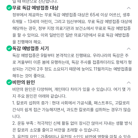
일 때 비만으로 진단합니다.
무료 독감 예방접종 대상
정부에서 제공하는 무료 독감 예방접종 대상은 65세 이상 어르신, 생후
6개월 ~ 13세의 어린이, 그리고 임산부에요. 무료 독감 예방접종 대상에
해당하는 경우, 정부 지정 의료기관과 보건소에서 무료로 독감 예방접종
을 할 수 있어요. 이외 일반인은 일반 의료기관에서 유료 독감 예방접종
을 진행해야 해요.
독감 예방접종 시기
독감 예방접종은 9월부터 본격적으로 진행돼요. 우리나라의 독감은 주
로 겨울부터 이른 봄에 유행하는데, 독감 주사를 접종하더라도 항체가 형
성되는 기간이 2주 정도 소요되기 때문에 늦어도 11월까지는 예방접종을
해두는 것이 좋아요.
비만의 원인
비만의 원인은 다양하며, 개인마다 차이가 있을 수 있습니다. 여기 몇 가
지 주요 원인은 아래와 같습니다.
1. 칼로리 섭취의 증가 : 현대 사회에서 가공식품, 패스트푸드, 고칼로리
간식이 쉽게 접근 가능해지면서, 과도한 칼로리를 섭취하는 경우가 많습
니다.
2. 운동 부족 : 적극적인 신체 활동 없이 장시간 앉아서 지내는 생활 방식
은 칼로리 소모를 줄이고 비만을 초래할 수 있습니다.
3. 유전적 요인 : 가족력이나 유전적 소인도 비만에 영향을 미칠 수 있습