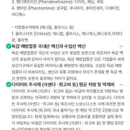
3. 펜디메트라진 (Phendimetrazine): 디어트, 페닝, 푸링
4. 펜터민 (Phentermine): 로우칼, 큐시미아, 휴터민세미, 디에타민,
아디펙스
- 지방흡수억제제 (제니칼, 올리시스 등)
1. 올리스타트 (Orlistat): 제니칼, 올리시스, 제니엑스,제니로우,리피다
운, 올리엣
독감 예방접종 국내산 백신과 수입산 백신
독감 예방접종은 국산과 수입산 모두 동일한 성분으로 제조되어 독감 백
신의 효능에 있어서 차이가 없어요. 독감 예방접종은 모든 기업들이 세계
보건기구에서 동일한 바이러스를 배분받아 생산돼요. 수입된 독감 예방
접종이 더 비싸더라도, 생산과 유통 과정에서 차이가 존재할 뿐 독감 백
신 본연의 성분과 효과에는 차이가 없어요.
다이어트 주사제 (삭센다 · 위고비 등) 평균 처방 및 약제비
다이어트 주사제 (삭센다 · 위고비 등)는 비급여 의약품으로 처방하는 병
원과 조제하는 약국마다 처방비 및 약제비가 상이할 수 있습니다. 다이어
트 주사제 (삭센다 · 위고비 등) 제조사인 노보노디스트 사에 따르면 현재
다이어트 주사제 (위고비) 국내 출하가는 한 펜당 약 37만 2천원으로 책
정되었습니다. 현재 업계에서는 유통비와 진료비를 포함하면 실제 환자
가 부담하는 비용은 다이어트 주사제 (삭센다 · 위고비 등) 한 펜당 80만
원~100만원으로 형성될 것으로 예상됩니다.