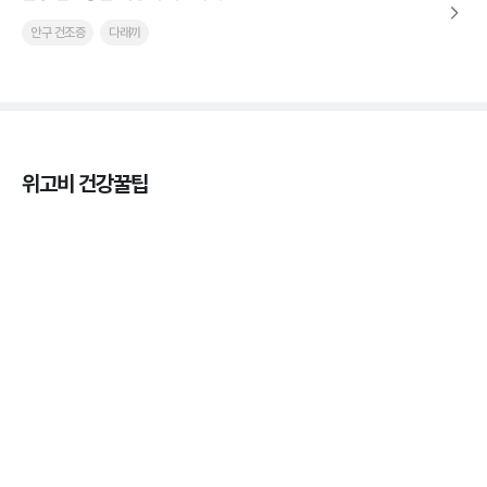
안구 건조증
다래끼
위고비 건강꿀팁
열사병 후유증, 언제까지 지켜볼까
3분 꿀팁
열사병 응급처치, 어디까지 식혀야할까?
3분 꿀팁