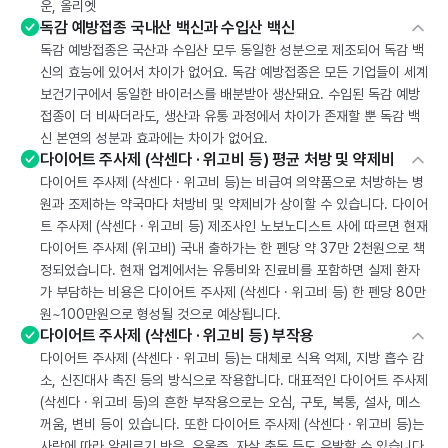
운, 올리엣
독감 예방접종 국내산 백신과 수입산 백신
독감 예방접종은 국산과 수입산 모두 동일한 성분으로 제조되어 독감 백
신의 효능에 있어서 차이가 없어요. 독감 예방접종은 모든 기업들이 세계
보건기구에서 동일한 바이러스를 배분받아 생산돼요. 수입된 독감 예방
접종이 더 비싸더라도, 생산과 유통 과정에서 차이가 존재할 뿐 독감 백
신 본연의 성분과 효과에는 차이가 없어요.
다이어트 주사제 (삭센다 · 위고비 등) 평균 처방 및 약제비
다이어트 주사제 (삭센다 · 위고비 등)는 비급여 의약품으로 처방하는 병
원과 조제하는 약국마다 처방비 및 약제비가 상이할 수 있습니다. 다이어
트 주사제 (삭센다 · 위고비 등) 제조사인 노보노디스트 사에 따르면 현재
다이어트 주사제 (위고비) 국내 출하가는 한 펜당 약 37만 2천원으로 책
정되었습니다. 현재 업계에서는 유통비와 진료비를 포함하면 실제 환자
가 부담하는 비용은 다이어트 주사제 (삭센다 · 위고비 등) 한 펜당 80만
원~100만원으로 형성될 것으로 예상됩니다.
다이어트 주사제 (삭센다 · 위고비 등) 부작용
다이어트 주사제 (삭센다 · 위고비 등)는 대체로 식욕 억제, 지방 흡수 감
소, 신진대사 촉진 등의 방식으로 작용합니다. 대표적인 다이어트 주사제
(삭센다 · 위고비 등)의 흔한 부작용으로는 오심, 구토, 복통, 설사, 메스
꺼움, 변비 등이 있습니다. 또한 다이어트 주사제 (삭센다 · 위고비 등)는
사람에 따라 알레르기 반응, 우울증, 자살 충동 등도 유발할 수 있습니다.