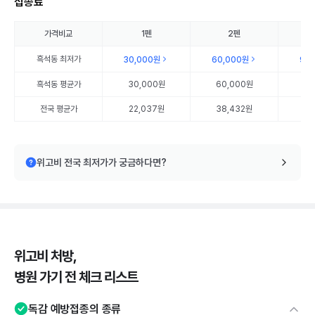
접종료
가격비교
1펜
2펜
흑석동
최저가
30,000원
60,000원
90
흑석동
평균가
30,000원
60,000원
90
전국 평균가
22,037원
38,432원
56
위고비 전국 최저가가 궁금하다면?
위고비 처방,
병원 가기 전 체크 리스트
독감 예방접종의 종류