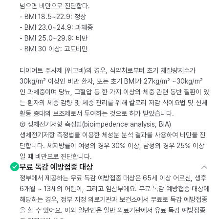
넘으면 비만으로 진단합다.
- BMI 18.5~22.9: 정상
- BMI 23.0~24.9: 과체중
- BMI 25.0~29.9: 비만
- BMI 30 이상: 고도비만
다이어트 주사제 (위고비)의 경우, 식약처로부터 초기 체질량지수가
30kg/m² 이상인 비만 환자, 또는 초기 BMI가 27kg/m² ~30kg/m²
인 과체중이며 당뇨, 고혈압 등 한 가지 이상의 체중 관련 동반 질환이 있
는 환자의 체중 감량 및 체중 관리를 위해 칼로리 저감 식이요법 및 신체
활동 증대의 보조제로서 투여하는 것으로 허가 받았습니다.
② 생체전기저항 측정법(bioimpedence analysis, BIA)
생체전기저항 측정법을 이용한 체성분 분석 결과를 사용하여 비만을 진
단합니다. 체지방률이 여성의 경우 30% 이상, 남성의 경우 25% 이상
일 때 비만으로 진단합니다.
무료 독감 예방접종 대상
정부에서 제공하는 무료 독감 예방접종 대상은 65세 이상 어르신, 생후
6개월 ~ 13세의 어린이, 그리고 임산부에요. 무료 독감 예방접종 대상에
해당하는 경우, 정부 지정 의료기관과 보건소에서 무료로 독감 예방접종
을 할 수 있어요. 이외 일반인은 일반 의료기관에서 유료 독감 예방접종