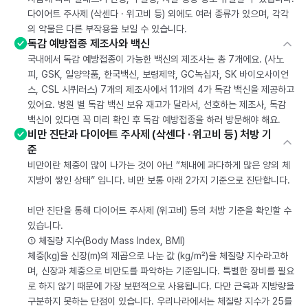
다이어트 주사제 (삭센다 · 위고비 등) 외에도 여러 종류가 있으며, 각각
의 약물은 다른 부작용을 보일 수 있습니다.
독감 예방접종 제조사와 백신
국내에서 독감 예방접종이 가능한 백신의 제조사는 총 7개에요. (사노
피, GSK, 일양약품, 한국백신, 보령제약, GC녹십자, SK 바이오사이언
스, CSL 시퀴러스) 7개의 제조사에서 11개의 4가 독감 백신을 제공하고
있어요. 병원 별 독감 백신 보유 재고가 달라서, 선호하는 제조사, 독감
백신이 있다면 꼭 미리 확인 후 독감 예방접종을 하러 방문해야 해요.
비만 진단과 다이어트 주사제 (삭센다 · 위고비 등) 처방 기
준
비만이란 체중이 많이 나가는 것이 아닌 “체내에 과다하게 많은 양의 체
지방이 쌓인 상태” 입니다. 비만 보통 아래 2가지 기준으로 진단합니다.
비만 진단을 통해 다이어트 주사제 (위고비) 등의 처방 기준을 확인할 수
있습니다.
① 체질량 지수(Body Mass Index, BMI)
체중(kg)을 신장(m)의 제곱으로 나눈 값 (kg/m²)을 체질량 지수라고하
며, 신장과 체중으로 비만도를 파악하는 기준입니다. 특별한 장비를 필요
로 하지 않기 때문에 가장 보편적으로 사용됩니다. 다만 근육과 지방량을
구분하지 못하는 단점이 있습니다. 우리나라에서는 체질량 지수가 25를