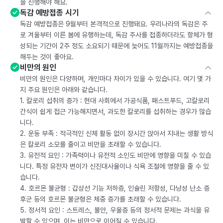
을 진행해야 해요.
독감 예방접종 시기
독감 예방접종은 9월부터 본격적으로 진행돼요. 우리나라의 독감은 주
로 겨울부터 이른 봄에 유행하는데, 독감 주사를 접종하더라도 항체가 형
성되는 기간이 2주 정도 소요되기 때문에 늦어도 11월까지는 예방접종을
해두는 것이 좋아요.
비만의 원인
비만의 원인은 다양하며, 개인마다 차이가 있을 수 있습니다. 여기 몇 가
지 주요 원인은 아래와 같습니다.
1. 칼로리 섭취의 증가 : 현대 사회에서 가공식품, 패스트푸드, 고칼로리
간식이 쉽게 접근 가능해지면서, 과도한 칼로리를 섭취하는 경우가 많습
니다.
2. 운동 부족 : 적극적인 신체 활동 없이 장시간 앉아서 지내는 생활 방식
은 칼로리 소모를 줄이고 비만을 초래할 수 있습니다.
3. 유전적 요인 : 가족력이나 유전적 소인도 비만에 영향을 미칠 수 있습
니다. 특정 유전자 변이가 신진대사율이나 식욕 조절에 영향을 줄 수 있
습니다.
4. 호르몬 불균형 : 갑상선 기능 저하증, 인슐린 저항성, 다낭성 난소 증
후군 등의 호르몬 불균형은 체중 증가를 초래할 수 있습니다.
5. 정서적 요인 : 스트레스, 불안, 우울증 등의 정서적 문제는 과식을 유
발할 수 있으며, 이는 비만으로 이어질 수 있습니다.