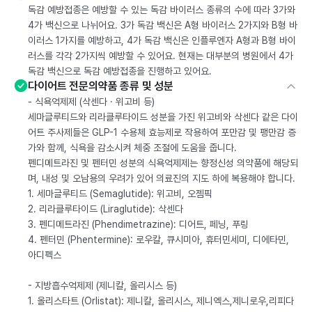
독감 예방접종은 예방할 수 있는 독감 바이러스 종류의 수에 따라 3가와
4가 백신으로 나뉘어요. 3가 독감 백신은 A형 바이러스 2가지와 B형 바
이러스 1가지를 예방하고, 4가 독감 백신은 인플루엔자 A형과 B형 바이
러스를 각각 2가지씩 예방할 수 있어요. 현재는 대부분의 병원에서 4가
독감 백신으로 독감 예방접종을 진행하고 있어요.
다이어트 전문의약품 종류 및 성분
- 식욕억제제 (삭센다 · 위고비 등)
세마글루티드와 리라클루타이드 성분을 가진 위고비와 삭센다 같은 다이
어트 주사제들은 GLP-1 수용체 효능제로 작용하여 포만감 및 팽만감 증
가와 함께, 식욕을 감소시켜 체중 조절에 도움을 줍니다.
펜디메트라진 및 펜터민 성분의 식욕억제제는 향정신성 의약품에 해당되
며, 내성 및 오남용의 우려가 있어 의료진의 지도 하에 복용해야 합니다.
1. 세마글루티드 (Semaglutide): 위고비, 오젬픽
2. 리라클루타이드 (Liraglutide): 삭센다
3. 펜디메트라진 (Phendimetrazine): 디어트, 페닝, 푸링
4. 펜터민 (Phentermine): 로우칼, 큐시미아, 휴터민세미, 디에타민,
아디펙스
- 지방흡수억제제 (제니칼, 올리시스 등)
1. 올리스타트 (Orlistat): 제니칼, 올리시스, 제니엑스,제니로우,리피다