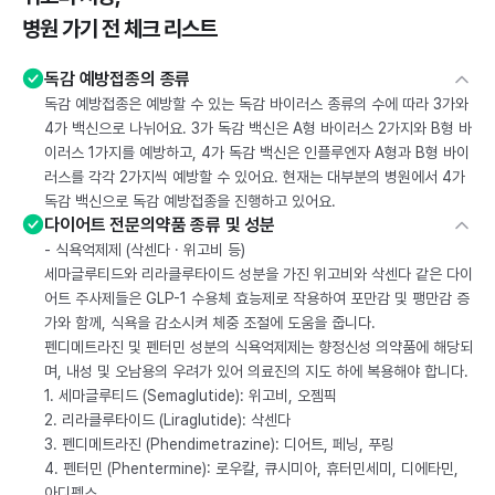
병원 가기 전 체크 리스트
독감 예방접종의 종류
독감 예방접종은 예방할 수 있는 독감 바이러스 종류의 수에 따라 3가와
4가 백신으로 나뉘어요. 3가 독감 백신은 A형 바이러스 2가지와 B형 바
이러스 1가지를 예방하고, 4가 독감 백신은 인플루엔자 A형과 B형 바이
러스를 각각 2가지씩 예방할 수 있어요. 현재는 대부분의 병원에서 4가
독감 백신으로 독감 예방접종을 진행하고 있어요.
다이어트 전문의약품 종류 및 성분
- 식욕억제제 (삭센다 · 위고비 등)
세마글루티드와 리라클루타이드 성분을 가진 위고비와 삭센다 같은 다이
어트 주사제들은 GLP-1 수용체 효능제로 작용하여 포만감 및 팽만감 증
가와 함께, 식욕을 감소시켜 체중 조절에 도움을 줍니다.
펜디메트라진 및 펜터민 성분의 식욕억제제는 향정신성 의약품에 해당되
며, 내성 및 오남용의 우려가 있어 의료진의 지도 하에 복용해야 합니다.
1. 세마글루티드 (Semaglutide): 위고비, 오젬픽
2. 리라클루타이드 (Liraglutide): 삭센다
3. 펜디메트라진 (Phendimetrazine): 디어트, 페닝, 푸링
4. 펜터민 (Phentermine): 로우칼, 큐시미아, 휴터민세미, 디에타민,
아디펙스