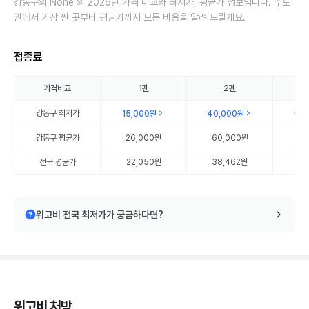
강동구의 None 의 2026년 가격 비교와 최저가, 평균가 정보입니다. 수도
권에서 가장 싼 곳부터 평균가까지 모든 비용을 알려 드릴게요.
접종료
가격비교
1펜
2펜
강동구
최저가
15,000원
40,000원
60
강동구
평균가
26,000원
60,000원
90
전국 평균가
22,050원
38,462원
55
위고비 전국 최저가가 궁금하다면?
위고비 처방,