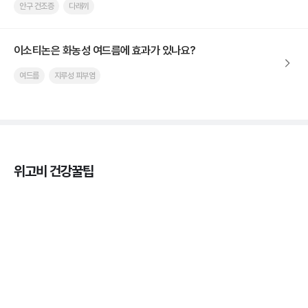
안구 건조증
다래끼
이소티논은 화농성 여드름에 효과가 있나요?
여드름
지루성 피부염
위고비 건강꿀팁
마운자로 온누리상품권으로 결제 가능한가요? — 최
저가 처방 꿀팁
3분 꿀팁 ㆍ #비만 #마운자로
마운자로 온누리상품권으로 결제 가능한가요? — 최