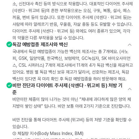
소, 신진대사 촉진 등의 방식으로 작용합니다. 대표적인 다이어트 주사제
(삭센다 · 위고비 등)의 흔한 부작용으로는 오심, 구토, 복통, 설사, 메스
꺼움, 변비 등이 있습니다. 또한 다이어트 주사제 (삭센다 · 위고비 등)는
사람에 따라 알레르기 반응, 우울증, 자살 충동 등도 유발할 수 있습니다.
다이어트 주사제 (삭센다 · 위고비 등) 외에도 여러 종류가 있으며, 각각
의 약물은 다른 부작용을 보일 수 있습니다.
독감 예방접종 제조사와 백신
국내에서 독감 예방접종이 가능한 백신의 제조사는 총 7개에요. (사노
피, GSK, 일양약품, 한국백신, 보령제약, GC녹십자, SK 바이오사이언
스, CSL 시퀴러스) 7개의 제조사에서 11개의 4가 독감 백신을 제공하고
있어요. 병원 별 독감 백신 보유 재고가 달라서, 선호하는 제조사, 독감
백신이 있다면 꼭 미리 확인 후 독감 예방접종을 하러 방문해야 해요.
비만 진단과 다이어트 주사제 (삭센다 · 위고비 등) 처방 기
준
비만이란 체중이 많이 나가는 것이 아닌 “체내에 과다하게 많은 양의 체
지방이 쌓인 상태” 입니다. 비만 보통 아래 2가지 기준으로 진단합니다.
비만 진단을 통해 다이어트 주사제 (위고비) 등의 처방 기준을 확인할 수
있습니다.
① 체질량 지수(Body Mass Index, BMI)