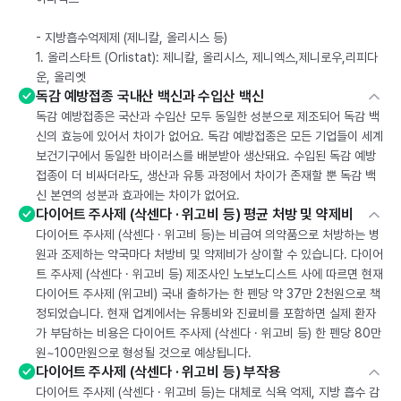
- 지방흡수억제제 (제니칼, 올리시스 등)
1. 올리스타트 (Orlistat): 제니칼, 올리시스, 제니엑스,제니로우,리피다
운, 올리엣
독감 예방접종 국내산 백신과 수입산 백신
독감 예방접종은 국산과 수입산 모두 동일한 성분으로 제조되어 독감 백
신의 효능에 있어서 차이가 없어요. 독감 예방접종은 모든 기업들이 세계
보건기구에서 동일한 바이러스를 배분받아 생산돼요. 수입된 독감 예방
접종이 더 비싸더라도, 생산과 유통 과정에서 차이가 존재할 뿐 독감 백
신 본연의 성분과 효과에는 차이가 없어요.
다이어트 주사제 (삭센다 · 위고비 등) 평균 처방 및 약제비
다이어트 주사제 (삭센다 · 위고비 등)는 비급여 의약품으로 처방하는 병
원과 조제하는 약국마다 처방비 및 약제비가 상이할 수 있습니다. 다이어
트 주사제 (삭센다 · 위고비 등) 제조사인 노보노디스트 사에 따르면 현재
다이어트 주사제 (위고비) 국내 출하가는 한 펜당 약 37만 2천원으로 책
정되었습니다. 현재 업계에서는 유통비와 진료비를 포함하면 실제 환자
가 부담하는 비용은 다이어트 주사제 (삭센다 · 위고비 등) 한 펜당 80만
원~100만원으로 형성될 것으로 예상됩니다.
다이어트 주사제 (삭센다 · 위고비 등) 부작용
다이어트 주사제 (삭센다 · 위고비 등)는 대체로 식욕 억제, 지방 흡수 감