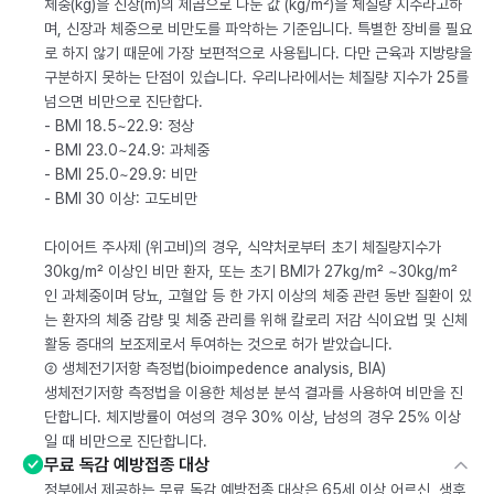
체중(kg)을 신장(m)의 제곱으로 나눈 값 (kg/m²)을 체질량 지수라고하
며, 신장과 체중으로 비만도를 파악하는 기준입니다. 특별한 장비를 필요
로 하지 않기 때문에 가장 보편적으로 사용됩니다. 다만 근육과 지방량을
구분하지 못하는 단점이 있습니다. 우리나라에서는 체질량 지수가 25를
넘으면 비만으로 진단합다.
- BMI 18.5~22.9: 정상
- BMI 23.0~24.9: 과체중
- BMI 25.0~29.9: 비만
- BMI 30 이상: 고도비만
다이어트 주사제 (위고비)의 경우, 식약처로부터 초기 체질량지수가
30kg/m² 이상인 비만 환자, 또는 초기 BMI가 27kg/m² ~30kg/m²
인 과체중이며 당뇨, 고혈압 등 한 가지 이상의 체중 관련 동반 질환이 있
는 환자의 체중 감량 및 체중 관리를 위해 칼로리 저감 식이요법 및 신체
활동 증대의 보조제로서 투여하는 것으로 허가 받았습니다.
② 생체전기저항 측정법(bioimpedence analysis, BIA)
생체전기저항 측정법을 이용한 체성분 분석 결과를 사용하여 비만을 진
단합니다. 체지방률이 여성의 경우 30% 이상, 남성의 경우 25% 이상
일 때 비만으로 진단합니다.
무료 독감 예방접종 대상
정부에서 제공하는 무료 독감 예방접종 대상은 65세 이상 어르신, 생후