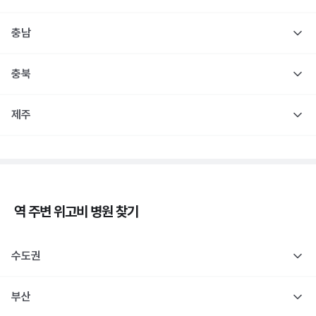
충남
충북
제주
역 주변
위고비
병원 찾기
수도권
부산