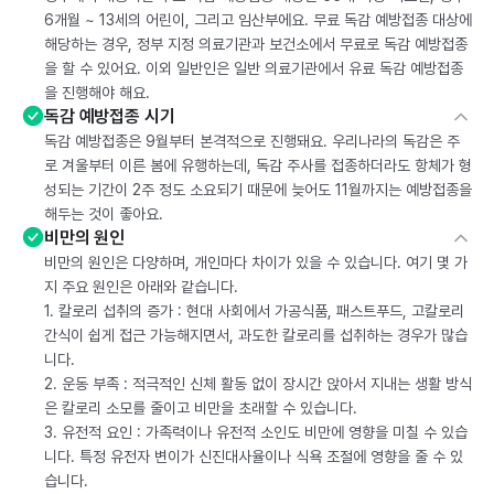
6개월 ~ 13세의 어린이, 그리고 임산부에요. 무료 독감 예방접종 대상에
해당하는 경우, 정부 지정 의료기관과 보건소에서 무료로 독감 예방접종
을 할 수 있어요. 이외 일반인은 일반 의료기관에서 유료 독감 예방접종
을 진행해야 해요.
독감 예방접종 시기
독감 예방접종은 9월부터 본격적으로 진행돼요. 우리나라의 독감은 주
로 겨울부터 이른 봄에 유행하는데, 독감 주사를 접종하더라도 항체가 형
성되는 기간이 2주 정도 소요되기 때문에 늦어도 11월까지는 예방접종을
해두는 것이 좋아요.
비만의 원인
비만의 원인은 다양하며, 개인마다 차이가 있을 수 있습니다. 여기 몇 가
지 주요 원인은 아래와 같습니다.
1. 칼로리 섭취의 증가 : 현대 사회에서 가공식품, 패스트푸드, 고칼로리
간식이 쉽게 접근 가능해지면서, 과도한 칼로리를 섭취하는 경우가 많습
니다.
2. 운동 부족 : 적극적인 신체 활동 없이 장시간 앉아서 지내는 생활 방식
은 칼로리 소모를 줄이고 비만을 초래할 수 있습니다.
3. 유전적 요인 : 가족력이나 유전적 소인도 비만에 영향을 미칠 수 있습
니다. 특정 유전자 변이가 신진대사율이나 식욕 조절에 영향을 줄 수 있
습니다.