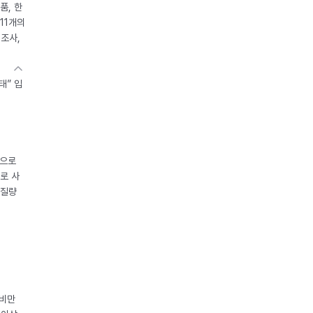
품, 한
11개의
제조사,
태” 입
중으로
로 사
체질량
 비만