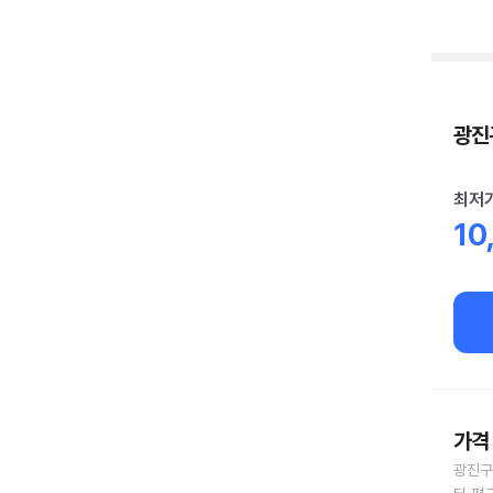
광진구
최저
10
가격 
광진구