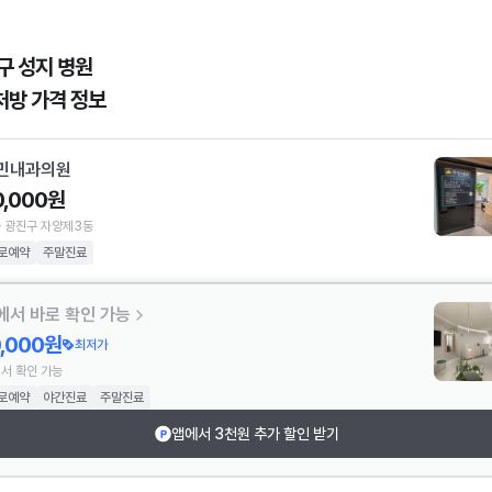
구 성지 병원
처방 가격 정보
민내과의원
0,000원
 광진구 자양제3동
로예약
주말진료
에서 바로 확인 가능
0,000원
최저가
서 확인 가능
로예약
야간진료
주말진료
앱에서 3천원 추가 할인 받기