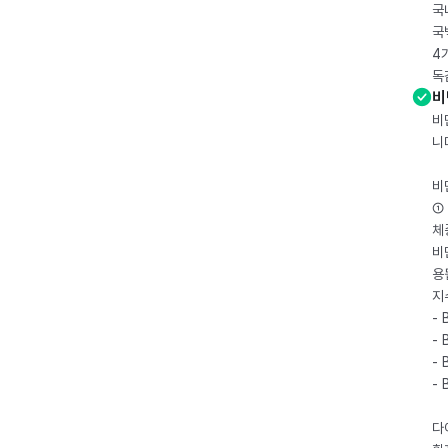
국
국
4
독
비
비
니
비
① 
체
비
용
지
- 
- 
- 
-
다