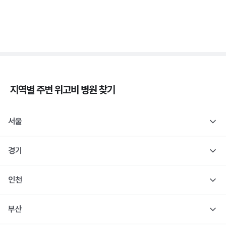
당
3분 꿀팁 ㆍ #당뇨
지역별 주변
위고비
병원 찾기
서울
경기
인천
부산