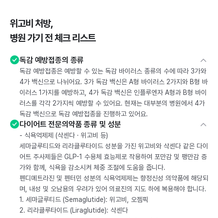
위고비 처방,
병원 가기 전 체크 리스트
독감 예방접종의 종류
독감 예방접종은 예방할 수 있는 독감 바이러스 종류의 수에 따라 3가와
4가 백신으로 나뉘어요. 3가 독감 백신은 A형 바이러스 2가지와 B형 바
이러스 1가지를 예방하고, 4가 독감 백신은 인플루엔자 A형과 B형 바이
러스를 각각 2가지씩 예방할 수 있어요. 현재는 대부분의 병원에서 4가
독감 백신으로 독감 예방접종을 진행하고 있어요.
다이어트 전문의약품 종류 및 성분
- 식욕억제제 (삭센다 · 위고비 등)
세마글루티드와 리라클루타이드 성분을 가진 위고비와 삭센다 같은 다이
어트 주사제들은 GLP-1 수용체 효능제로 작용하여 포만감 및 팽만감 증
가와 함께, 식욕을 감소시켜 체중 조절에 도움을 줍니다.
펜디메트라진 및 펜터민 성분의 식욕억제제는 향정신성 의약품에 해당되
며, 내성 및 오남용의 우려가 있어 의료진의 지도 하에 복용해야 합니다.
1. 세마글루티드 (Semaglutide): 위고비, 오젬픽
2. 리라클루타이드 (Liraglutide): 삭센다