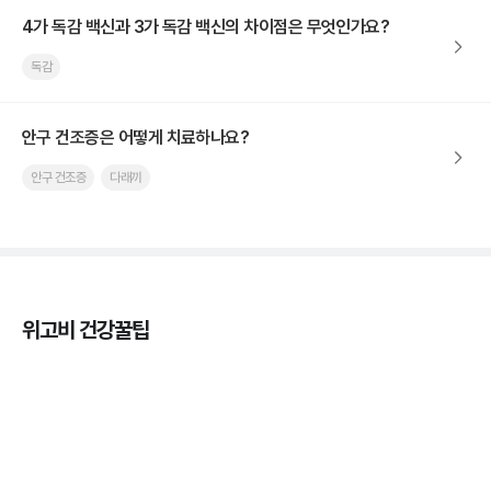
4가 독감 백신과 3가 독감 백신의 차이점은 무엇인가요?
독감
안구 건조증은 어떻게 치료하나요?
안구 건조증
다래끼
위고비 건강꿀팁
열사병 후유증, 언제까지 지켜볼까
3분 꿀팁