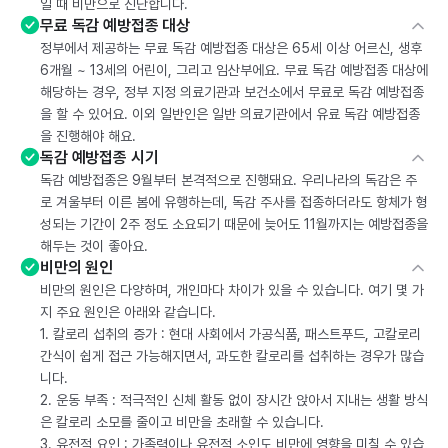
일 때 비만으로 진단합니다.
무료 독감 예방접종 대상
정부에서 제공하는 무료 독감 예방접종 대상은 65세 이상 어르신, 생후
6개월 ~ 13세의 어린이, 그리고 임산부에요. 무료 독감 예방접종 대상에
해당하는 경우, 정부 지정 의료기관과 보건소에서 무료로 독감 예방접종
을 할 수 있어요. 이외 일반인은 일반 의료기관에서 유료 독감 예방접종
을 진행해야 해요.
독감 예방접종 시기
독감 예방접종은 9월부터 본격적으로 진행돼요. 우리나라의 독감은 주
로 겨울부터 이른 봄에 유행하는데, 독감 주사를 접종하더라도 항체가 형
성되는 기간이 2주 정도 소요되기 때문에 늦어도 11월까지는 예방접종을
해두는 것이 좋아요.
비만의 원인
비만의 원인은 다양하며, 개인마다 차이가 있을 수 있습니다. 여기 몇 가
지 주요 원인은 아래와 같습니다.
1. 칼로리 섭취의 증가 : 현대 사회에서 가공식품, 패스트푸드, 고칼로리
간식이 쉽게 접근 가능해지면서, 과도한 칼로리를 섭취하는 경우가 많습
니다.
2. 운동 부족 : 적극적인 신체 활동 없이 장시간 앉아서 지내는 생활 방식
은 칼로리 소모를 줄이고 비만을 초래할 수 있습니다.
3. 유전적 요인 : 가족력이나 유전적 소인도 비만에 영향을 미칠 수 있습