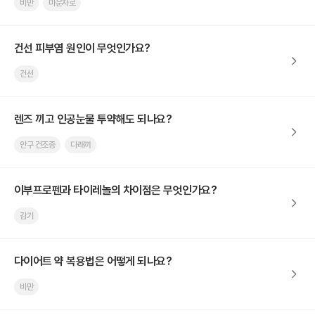
비만
마운자로
건선 피부염 원인이 무엇인가요?
건선
렌즈 끼고 인공눈물 투약해도 되나요?
안구 건조증
다래끼
이부프로펜과 타이레놀의 차이점은 무엇인가요?
감기
다이어트 약 복용법은 어떻게 되나요?
비만