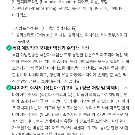
3. 펜디메트라진 (Phendimetrazine): 디어트, 페닝, 푸링
4. 펜터민 (Phentermine): 로우칼, 큐시미아, 휴터민세미, 디에타민,
아디펙스
- 지방흡수억제제 (제니칼, 올리시스 등)
1. 올리스타트 (Orlistat): 제니칼, 올리시스, 제니엑스,제니로우,리피다
운, 올리엣
독감 예방접종 국내산 백신과 수입산 백신
독감 예방접종은 국산과 수입산 모두 동일한 성분으로 제조되어 독감 백
신의 효능에 있어서 차이가 없어요. 독감 예방접종은 모든 기업들이 세계
보건기구에서 동일한 바이러스를 배분받아 생산돼요. 수입된 독감 예방
접종이 더 비싸더라도, 생산과 유통 과정에서 차이가 존재할 뿐 독감 백
신 본연의 성분과 효과에는 차이가 없어요.
다이어트 주사제 (삭센다 · 위고비 등) 평균 처방 및 약제비
다이어트 주사제 (삭센다 · 위고비 등)는 비급여 의약품으로 처방하는 병
원과 조제하는 약국마다 처방비 및 약제비가 상이할 수 있습니다. 다이어
트 주사제 (삭센다 · 위고비 등) 제조사인 노보노디스트 사에 따르면 현재
다이어트 주사제 (위고비) 국내 출하가는 한 펜당 약 37만 2천원으로 책
정되었습니다. 현재 업계에서는 유통비와 진료비를 포함하면 실제 환자
가 부담하는 비용은 다이어트 주사제 (삭센다 · 위고비 등) 한 펜당 80만
원~100만원으로 형성될 것으로 예상됩니다.