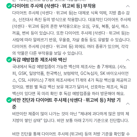
다이어트 주사제 (삭센다 · 위고비 등) 부작용
다이어트 주사제 (삭센다 · 위고비 등)는 대체로 식욕 억제, 지방 흡수 감
소, 신진대사 촉진 등의 방식으로 작용합니다. 대표적인 다이어트 주사제
(삭센다 · 위고비 등)의 흔한 부작용으로는 오심, 구토, 복통, 설사, 메스
꺼움, 변비 등이 있습니다. 또한 다이어트 주사제 (삭센다 · 위고비 등)는
사람에 따라 알레르기 반응, 우울증, 자살 충동 등도 유발할 수 있습니다.
다이어트 주사제 (삭센다 · 위고비 등) 외에도 여러 종류가 있으며, 각각
의 약물은 다른 부작용을 보일 수 있습니다.
독감 예방접종 제조사와 백신
국내에서 독감 예방접종이 가능한 백신의 제조사는 총 7개에요. (사노
피, GSK, 일양약품, 한국백신, 보령제약, GC녹십자, SK 바이오사이언
스, CSL 시퀴러스) 7개의 제조사에서 11개의 4가 독감 백신을 제공하고
있어요. 병원 별 독감 백신 보유 재고가 달라서, 선호하는 제조사, 독감
백신이 있다면 꼭 미리 확인 후 독감 예방접종을 하러 방문해야 해요.
비만 진단과 다이어트 주사제 (삭센다 · 위고비 등) 처방 기
준
비만이란 체중이 많이 나가는 것이 아닌 “체내에 과다하게 많은 양의 체
지방이 쌓인 상태” 입니다. 비만 보통 아래 2가지 기준으로 진단합니다.
비만 진단을 통해 다이어트 주사제 (위고비) 등의 처방 기준을 확인할 수