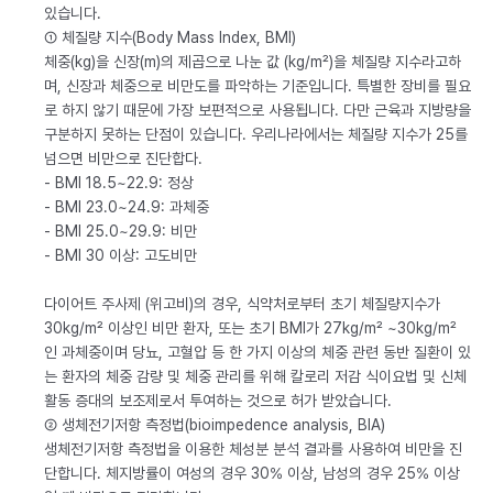
있습니다.
① 체질량 지수(Body Mass Index, BMI)
체중(kg)을 신장(m)의 제곱으로 나눈 값 (kg/m²)을 체질량 지수라고하
며, 신장과 체중으로 비만도를 파악하는 기준입니다. 특별한 장비를 필요
로 하지 않기 때문에 가장 보편적으로 사용됩니다. 다만 근육과 지방량을
구분하지 못하는 단점이 있습니다. 우리나라에서는 체질량 지수가 25를
넘으면 비만으로 진단합다.
- BMI 18.5~22.9: 정상
- BMI 23.0~24.9: 과체중
- BMI 25.0~29.9: 비만
- BMI 30 이상: 고도비만
다이어트 주사제 (위고비)의 경우, 식약처로부터 초기 체질량지수가
30kg/m² 이상인 비만 환자, 또는 초기 BMI가 27kg/m² ~30kg/m²
인 과체중이며 당뇨, 고혈압 등 한 가지 이상의 체중 관련 동반 질환이 있
는 환자의 체중 감량 및 체중 관리를 위해 칼로리 저감 식이요법 및 신체
활동 증대의 보조제로서 투여하는 것으로 허가 받았습니다.
② 생체전기저항 측정법(bioimpedence analysis, BIA)
생체전기저항 측정법을 이용한 체성분 분석 결과를 사용하여 비만을 진
단합니다. 체지방률이 여성의 경우 30% 이상, 남성의 경우 25% 이상