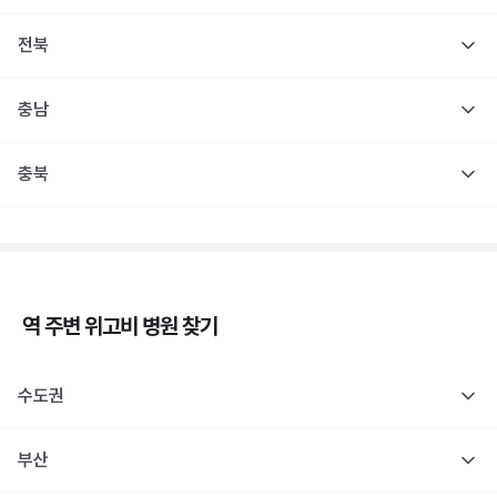
전북
충남
충북
역 주변
위고비
병원 찾기
수도권
부산