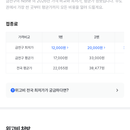
금천구의 None 의 2026년 가격 비교와 최저가, 평균가 정보입니다. 수도
권에서 가장 싼 곳부터 평균가까지 모든 비용을 알려 드릴게요.
접종료
가격비교
1펜
2펜
금천구
최저가
12,000원
20,000원
35
금천구
평균가
17,000원
33,000원
51
전국 평균가
22,055원
38,477원
56
위고비 전국 최저가가 궁금하다면?
위고비 처방,