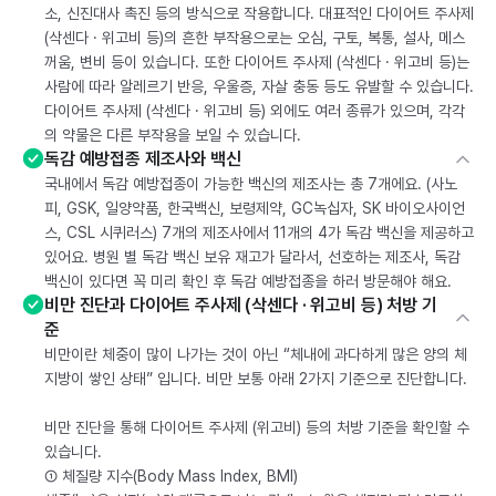
소, 신진대사 촉진 등의 방식으로 작용합니다. 대표적인 다이어트 주사제
(삭센다 · 위고비 등)의 흔한 부작용으로는 오심, 구토, 복통, 설사, 메스
꺼움, 변비 등이 있습니다. 또한 다이어트 주사제 (삭센다 · 위고비 등)는
사람에 따라 알레르기 반응, 우울증, 자살 충동 등도 유발할 수 있습니다.
다이어트 주사제 (삭센다 · 위고비 등) 외에도 여러 종류가 있으며, 각각
의 약물은 다른 부작용을 보일 수 있습니다.
독감 예방접종 제조사와 백신
국내에서 독감 예방접종이 가능한 백신의 제조사는 총 7개에요. (사노
피, GSK, 일양약품, 한국백신, 보령제약, GC녹십자, SK 바이오사이언
스, CSL 시퀴러스) 7개의 제조사에서 11개의 4가 독감 백신을 제공하고
있어요. 병원 별 독감 백신 보유 재고가 달라서, 선호하는 제조사, 독감
백신이 있다면 꼭 미리 확인 후 독감 예방접종을 하러 방문해야 해요.
비만 진단과 다이어트 주사제 (삭센다 · 위고비 등) 처방 기
준
비만이란 체중이 많이 나가는 것이 아닌 “체내에 과다하게 많은 양의 체
지방이 쌓인 상태” 입니다. 비만 보통 아래 2가지 기준으로 진단합니다.
비만 진단을 통해 다이어트 주사제 (위고비) 등의 처방 기준을 확인할 수
있습니다.
① 체질량 지수(Body Mass Index, BMI)