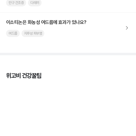
안구 건조증
다래끼
이소티논은 화농성 여드름에 효과가 있나요?
여드름
지루성 피부염
위고비 건강꿀팁
마운자로 효과, 언제부터 나타날까?
3분 꿀팁 ㆍ #마운자로
마운자로 온누리상품권으로 결제 가능한가요? — 최