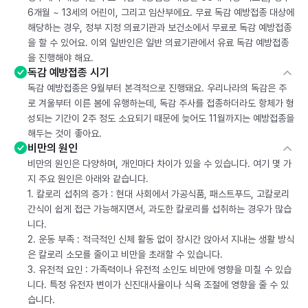
6개월 ~ 13세의 어린이, 그리고 임산부에요. 무료 독감 예방접종 대상에
해당하는 경우, 정부 지정 의료기관과 보건소에서 무료로 독감 예방접종
을 할 수 있어요. 이외 일반인은 일반 의료기관에서 유료 독감 예방접종
을 진행해야 해요.
독감 예방접종 시기
독감 예방접종은 9월부터 본격적으로 진행돼요. 우리나라의 독감은 주
로 겨울부터 이른 봄에 유행하는데, 독감 주사를 접종하더라도 항체가 형
성되는 기간이 2주 정도 소요되기 때문에 늦어도 11월까지는 예방접종을
해두는 것이 좋아요.
비만의 원인
비만의 원인은 다양하며, 개인마다 차이가 있을 수 있습니다. 여기 몇 가
지 주요 원인은 아래와 같습니다.
1. 칼로리 섭취의 증가 : 현대 사회에서 가공식품, 패스트푸드, 고칼로리
간식이 쉽게 접근 가능해지면서, 과도한 칼로리를 섭취하는 경우가 많습
니다.
2. 운동 부족 : 적극적인 신체 활동 없이 장시간 앉아서 지내는 생활 방식
은 칼로리 소모를 줄이고 비만을 초래할 수 있습니다.
3. 유전적 요인 : 가족력이나 유전적 소인도 비만에 영향을 미칠 수 있습
니다. 특정 유전자 변이가 신진대사율이나 식욕 조절에 영향을 줄 수 있
습니다.