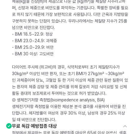
체중(kg)을 신장(m)의 제곱으로 나눈 값 (kg/m²)을 체질량 지수라고하
며, 신장과 체중으로 비만도를 파악하는 기준입니다. 특별한 장비를 필요
로 하지 않기 때문에 가장 보편적으로 사용됩니다. 다만 근육과 지방량을
구분하지 못하는 단점이 있습니다. 우리나라에서는 체질량 지수가 25를
넘으면 비만으로 진단합다.
- BMI 18.5~22.9: 정상
- BMI 23.0~24.9: 과체중
- BMI 25.0~29.9: 비만
- BMI 30 이상: 고도비만
다이어트 주사제 (위고비)의 경우, 식약처로부터 초기 체질량지수가
30kg/m² 이상인 비만 환자, 또는 초기 BMI가 27kg/m² ~30kg/m²
인 과체중이며 당뇨, 고혈압 등 한 가지 이상의 체중 관련 동반 질환이 있
는 환자의 체중 감량 및 체중 관리를 위해 칼로리 저감 식이요법 및 신체
활동 증대의 보조제로서 투여하는 것으로 허가 받았습니다.
② 생체전기저항 측정법(bioimpedence analysis, BIA)
생체전기저항 측정법을 이용한 체성분 분석 결과를 사용하여 비만을 진
단합니다. 체지방률이 여성의 경우 30% 이상, 남성의 경우 25% 이상
일 때 비만으로 진단합니다.
무료 독감 예방접종 대상
정부에서 제공하는 무료 독감 예방접종 대상은 65세 이상 어르신, 생후