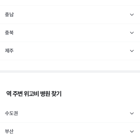
충남
충북
제주
역 주변
위고비
병원 찾기
수도권
부산