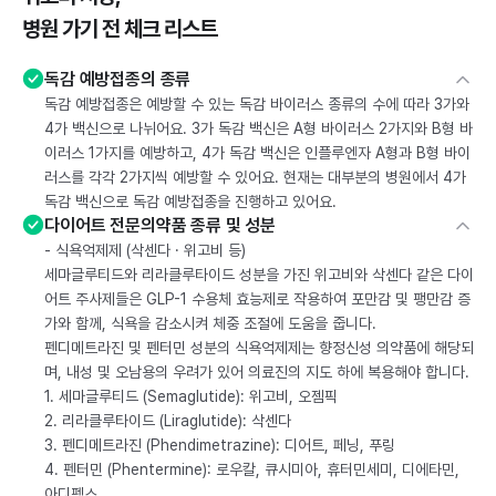
병원 가기 전 체크 리스트
독감 예방접종의 종류
독감 예방접종은 예방할 수 있는 독감 바이러스 종류의 수에 따라 3가와
4가 백신으로 나뉘어요. 3가 독감 백신은 A형 바이러스 2가지와 B형 바
이러스 1가지를 예방하고, 4가 독감 백신은 인플루엔자 A형과 B형 바이
러스를 각각 2가지씩 예방할 수 있어요. 현재는 대부분의 병원에서 4가
독감 백신으로 독감 예방접종을 진행하고 있어요.
다이어트 전문의약품 종류 및 성분
- 식욕억제제 (삭센다 · 위고비 등)
세마글루티드와 리라클루타이드 성분을 가진 위고비와 삭센다 같은 다이
어트 주사제들은 GLP-1 수용체 효능제로 작용하여 포만감 및 팽만감 증
가와 함께, 식욕을 감소시켜 체중 조절에 도움을 줍니다.
펜디메트라진 및 펜터민 성분의 식욕억제제는 향정신성 의약품에 해당되
며, 내성 및 오남용의 우려가 있어 의료진의 지도 하에 복용해야 합니다.
1. 세마글루티드 (Semaglutide): 위고비, 오젬픽
2. 리라클루타이드 (Liraglutide): 삭센다
3. 펜디메트라진 (Phendimetrazine): 디어트, 페닝, 푸링
4. 펜터민 (Phentermine): 로우칼, 큐시미아, 휴터민세미, 디에타민,
아디펙스