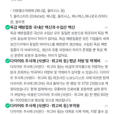
- 지방흡수억제제 (제니칼, 올리시스 등)
1. 올리스타트 (Orlistat): 제니칼, 올리시스, 제니엑스,제니로우,리피다
운, 올리엣
독감 예방접종 국내산 백신과 수입산 백신
독감 예방접종은 국산과 수입산 모두 동일한 성분으로 제조되어 독감 백
신의 효능에 있어서 차이가 없어요. 독감 예방접종은 모든 기업들이 세계
보건기구에서 동일한 바이러스를 배분받아 생산돼요. 수입된 독감 예방
접종이 더 비싸더라도, 생산과 유통 과정에서 차이가 존재할 뿐 독감 백
신 본연의 성분과 효과에는 차이가 없어요.
다이어트 주사제 (삭센다 · 위고비 등) 평균 처방 및 약제비
다이어트 주사제 (삭센다 · 위고비 등)는 비급여 의약품으로 처방하는 병
원과 조제하는 약국마다 처방비 및 약제비가 상이할 수 있습니다. 다이어
트 주사제 (삭센다 · 위고비 등) 제조사인 노보노디스트 사에 따르면 현재
다이어트 주사제 (위고비) 국내 출하가는 한 펜당 약 37만 2천원으로 책
정되었습니다. 현재 업계에서는 유통비와 진료비를 포함하면 실제 환자
가 부담하는 비용은 다이어트 주사제 (삭센다 · 위고비 등) 한 펜당 80만
원~100만원으로 형성될 것으로 예상됩니다.
다이어트 주사제 (삭센다 · 위고비 등) 부작용
다이어트 주사제 (삭센다 · 위고비 등)는 대체로 식욕 억제, 지방 흡수 감