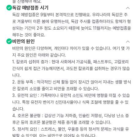
을 진행해야 해요.
독감 예방접종 시기
독감 예방접종은 9월부터 본격적으로 진행돼요. 우리나라의 독감은 주
로 겨울부터 이른 봄에 유행하는데, 독감 주사를 접종하더라도 항체가 형
성되는 기간이 2주 정도 소요되기 때문에 늦어도 11월까지는 예방접종을
해두는 것이 좋아요.
비만의 원인
비만의 원인은 다양하며, 개인마다 차이가 있을 수 있습니다. 여기 몇 가
지 주요 원인은 아래와 같습니다.
1. 칼로리 섭취의 증가 : 현대 사회에서 가공식품, 패스트푸드, 고칼로리
간식이 쉽게 접근 가능해지면서, 과도한 칼로리를 섭취하는 경우가 많습
니다.
2. 운동 부족 : 적극적인 신체 활동 없이 장시간 앉아서 지내는 생활 방식
은 칼로리 소모를 줄이고 비만을 초래할 수 있습니다.
3. 유전적 요인 : 가족력이나 유전적 소인도 비만에 영향을 미칠 수 있습
니다. 특정 유전자 변이가 신진대사율이나 식욕 조절에 영향을 줄 수 있
습니다.
4. 호르몬 불균형 : 갑상선 기능 저하증, 인슐린 저항성, 다낭성 난소 증
후군 등의 호르몬 불균형은 체중 증가를 초래할 수 있습니다.
5. 정서적 요인 : 스트레스, 불안, 우울증 등의 정서적 문제는 과식을 유
발할 수 있으며, 이는 비만으로 이어질 수 있습니다.