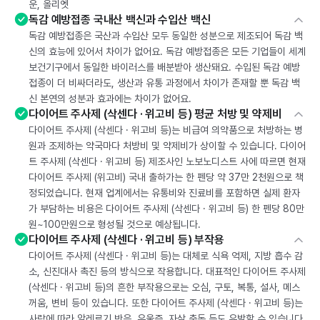
운, 올리엣
독감 예방접종 국내산 백신과 수입산 백신
독감 예방접종은 국산과 수입산 모두 동일한 성분으로 제조되어 독감 백
신의 효능에 있어서 차이가 없어요. 독감 예방접종은 모든 기업들이 세계
보건기구에서 동일한 바이러스를 배분받아 생산돼요. 수입된 독감 예방
접종이 더 비싸더라도, 생산과 유통 과정에서 차이가 존재할 뿐 독감 백
신 본연의 성분과 효과에는 차이가 없어요.
다이어트 주사제 (삭센다 · 위고비 등) 평균 처방 및 약제비
다이어트 주사제 (삭센다 · 위고비 등)는 비급여 의약품으로 처방하는 병
원과 조제하는 약국마다 처방비 및 약제비가 상이할 수 있습니다. 다이어
트 주사제 (삭센다 · 위고비 등) 제조사인 노보노디스트 사에 따르면 현재
다이어트 주사제 (위고비) 국내 출하가는 한 펜당 약 37만 2천원으로 책
정되었습니다. 현재 업계에서는 유통비와 진료비를 포함하면 실제 환자
가 부담하는 비용은 다이어트 주사제 (삭센다 · 위고비 등) 한 펜당 80만
원~100만원으로 형성될 것으로 예상됩니다.
다이어트 주사제 (삭센다 · 위고비 등) 부작용
다이어트 주사제 (삭센다 · 위고비 등)는 대체로 식욕 억제, 지방 흡수 감
소, 신진대사 촉진 등의 방식으로 작용합니다. 대표적인 다이어트 주사제
(삭센다 · 위고비 등)의 흔한 부작용으로는 오심, 구토, 복통, 설사, 메스
꺼움, 변비 등이 있습니다. 또한 다이어트 주사제 (삭센다 · 위고비 등)는
사람에 따라 알레르기 반응, 우울증, 자살 충동 등도 유발할 수 있습니다.