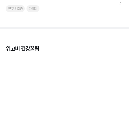
안구 건조증
다래끼
위고비 건강꿀팁
열사병 후유증, 언제까지 지켜볼까
3분 꿀팁
열사병 응급처치, 어디까지 식혀야할까?
3분 꿀팁