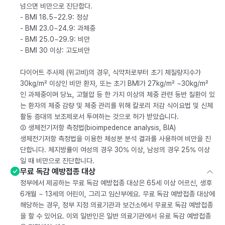
넘으면 비만으로 진단합다.
- BMI 18.5~22.9: 정상
- BMI 23.0~24.9: 과체중
- BMI 25.0~29.9: 비만
- BMI 30 이상: 고도비만
다이어트 주사제 (위고비)의 경우, 식약처로부터 초기 체질량지수가
30kg/m² 이상인 비만 환자, 또는 초기 BMI가 27kg/m² ~30kg/m²
인 과체중이며 당뇨, 고혈압 등 한 가지 이상의 체중 관련 동반 질환이 있
는 환자의 체중 감량 및 체중 관리를 위해 칼로리 저감 식이요법 및 신체
활동 증대의 보조제로서 투여하는 것으로 허가 받았습니다.
② 생체전기저항 측정법(bioimpedence analysis, BIA)
생체전기저항 측정법을 이용한 체성분 분석 결과를 사용하여 비만을 진
단합니다. 체지방률이 여성의 경우 30% 이상, 남성의 경우 25% 이상
일 때 비만으로 진단합니다.
무료 독감 예방접종 대상
정부에서 제공하는 무료 독감 예방접종 대상은 65세 이상 어르신, 생후
6개월 ~ 13세의 어린이, 그리고 임산부에요. 무료 독감 예방접종 대상에
해당하는 경우, 정부 지정 의료기관과 보건소에서 무료로 독감 예방접종
을 할 수 있어요. 이외 일반인은 일반 의료기관에서 유료 독감 예방접종