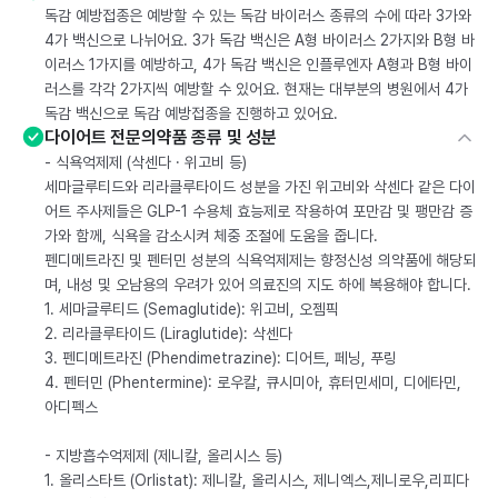
독감 예방접종은 예방할 수 있는 독감 바이러스 종류의 수에 따라 3가와
4가 백신으로 나뉘어요. 3가 독감 백신은 A형 바이러스 2가지와 B형 바
이러스 1가지를 예방하고, 4가 독감 백신은 인플루엔자 A형과 B형 바이
러스를 각각 2가지씩 예방할 수 있어요. 현재는 대부분의 병원에서 4가
독감 백신으로 독감 예방접종을 진행하고 있어요.
다이어트 전문의약품 종류 및 성분
- 식욕억제제 (삭센다 · 위고비 등)
세마글루티드와 리라클루타이드 성분을 가진 위고비와 삭센다 같은 다이
어트 주사제들은 GLP-1 수용체 효능제로 작용하여 포만감 및 팽만감 증
가와 함께, 식욕을 감소시켜 체중 조절에 도움을 줍니다.
펜디메트라진 및 펜터민 성분의 식욕억제제는 향정신성 의약품에 해당되
며, 내성 및 오남용의 우려가 있어 의료진의 지도 하에 복용해야 합니다.
1. 세마글루티드 (Semaglutide): 위고비, 오젬픽
2. 리라클루타이드 (Liraglutide): 삭센다
3. 펜디메트라진 (Phendimetrazine): 디어트, 페닝, 푸링
4. 펜터민 (Phentermine): 로우칼, 큐시미아, 휴터민세미, 디에타민,
아디펙스
- 지방흡수억제제 (제니칼, 올리시스 등)
1. 올리스타트 (Orlistat): 제니칼, 올리시스, 제니엑스,제니로우,리피다