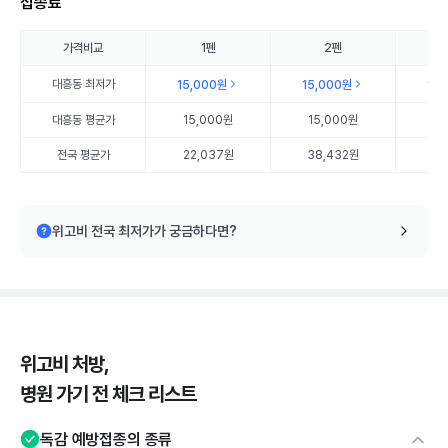
접종료
가격비교
1펜
2펜
대흥동
최저가
15,000원
15,000원
15
대흥동
평균가
15,000원
15,000원
15
전국 평균가
22,037원
38,432원
56
위고비 전국 최저가가 궁금하다면?
위고비 처방,
병원 가기 전 체크 리스트
독감 예방접종의 종류