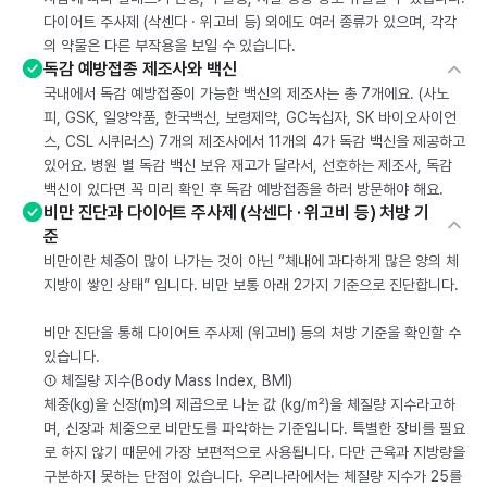
다이어트 주사제 (삭센다 · 위고비 등) 외에도 여러 종류가 있으며, 각각
의 약물은 다른 부작용을 보일 수 있습니다.
독감 예방접종 제조사와 백신
국내에서 독감 예방접종이 가능한 백신의 제조사는 총 7개에요. (사노
피, GSK, 일양약품, 한국백신, 보령제약, GC녹십자, SK 바이오사이언
스, CSL 시퀴러스) 7개의 제조사에서 11개의 4가 독감 백신을 제공하고
있어요. 병원 별 독감 백신 보유 재고가 달라서, 선호하는 제조사, 독감
백신이 있다면 꼭 미리 확인 후 독감 예방접종을 하러 방문해야 해요.
비만 진단과 다이어트 주사제 (삭센다 · 위고비 등) 처방 기
준
비만이란 체중이 많이 나가는 것이 아닌 “체내에 과다하게 많은 양의 체
지방이 쌓인 상태” 입니다. 비만 보통 아래 2가지 기준으로 진단합니다.
비만 진단을 통해 다이어트 주사제 (위고비) 등의 처방 기준을 확인할 수
있습니다.
① 체질량 지수(Body Mass Index, BMI)
체중(kg)을 신장(m)의 제곱으로 나눈 값 (kg/m²)을 체질량 지수라고하
며, 신장과 체중으로 비만도를 파악하는 기준입니다. 특별한 장비를 필요
로 하지 않기 때문에 가장 보편적으로 사용됩니다. 다만 근육과 지방량을
구분하지 못하는 단점이 있습니다. 우리나라에서는 체질량 지수가 25를