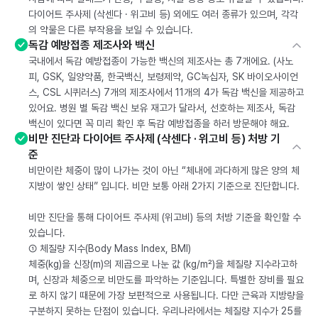
다이어트 주사제 (삭센다 · 위고비 등) 외에도 여러 종류가 있으며, 각각
의 약물은 다른 부작용을 보일 수 있습니다.
독감 예방접종 제조사와 백신
국내에서 독감 예방접종이 가능한 백신의 제조사는 총 7개에요. (사노
피, GSK, 일양약품, 한국백신, 보령제약, GC녹십자, SK 바이오사이언
스, CSL 시퀴러스) 7개의 제조사에서 11개의 4가 독감 백신을 제공하고
있어요. 병원 별 독감 백신 보유 재고가 달라서, 선호하는 제조사, 독감
백신이 있다면 꼭 미리 확인 후 독감 예방접종을 하러 방문해야 해요.
비만 진단과 다이어트 주사제 (삭센다 · 위고비 등) 처방 기
준
비만이란 체중이 많이 나가는 것이 아닌 “체내에 과다하게 많은 양의 체
지방이 쌓인 상태” 입니다. 비만 보통 아래 2가지 기준으로 진단합니다.
비만 진단을 통해 다이어트 주사제 (위고비) 등의 처방 기준을 확인할 수
있습니다.
① 체질량 지수(Body Mass Index, BMI)
체중(kg)을 신장(m)의 제곱으로 나눈 값 (kg/m²)을 체질량 지수라고하
며, 신장과 체중으로 비만도를 파악하는 기준입니다. 특별한 장비를 필요
로 하지 않기 때문에 가장 보편적으로 사용됩니다. 다만 근육과 지방량을
구분하지 못하는 단점이 있습니다. 우리나라에서는 체질량 지수가 25를