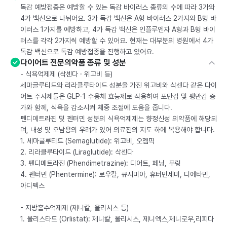
독감 예방접종은 예방할 수 있는 독감 바이러스 종류의 수에 따라 3가와
4가 백신으로 나뉘어요. 3가 독감 백신은 A형 바이러스 2가지와 B형 바
이러스 1가지를 예방하고, 4가 독감 백신은 인플루엔자 A형과 B형 바이
러스를 각각 2가지씩 예방할 수 있어요. 현재는 대부분의 병원에서 4가
독감 백신으로 독감 예방접종을 진행하고 있어요.
다이어트 전문의약품 종류 및 성분
- 식욕억제제 (삭센다 · 위고비 등)
세마글루티드와 리라클루타이드 성분을 가진 위고비와 삭센다 같은 다이
어트 주사제들은 GLP-1 수용체 효능제로 작용하여 포만감 및 팽만감 증
가와 함께, 식욕을 감소시켜 체중 조절에 도움을 줍니다.
펜디메트라진 및 펜터민 성분의 식욕억제제는 향정신성 의약품에 해당되
며, 내성 및 오남용의 우려가 있어 의료진의 지도 하에 복용해야 합니다.
1. 세마글루티드 (Semaglutide): 위고비, 오젬픽
2. 리라클루타이드 (Liraglutide): 삭센다
3. 펜디메트라진 (Phendimetrazine): 디어트, 페닝, 푸링
4. 펜터민 (Phentermine): 로우칼, 큐시미아, 휴터민세미, 디에타민,
아디펙스
- 지방흡수억제제 (제니칼, 올리시스 등)
1. 올리스타트 (Orlistat): 제니칼, 올리시스, 제니엑스,제니로우,리피다