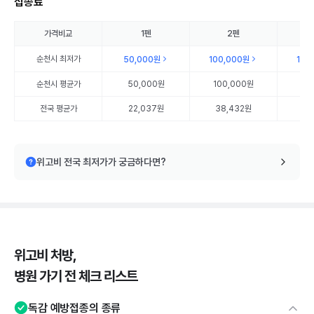
접종료
가격비교
1펜
2펜
순천시
최저가
50,000원
100,000원
150
순천시
평균가
50,000원
100,000원
15
전국 평균가
22,037원
38,432원
56
위고비 전국 최저가가 궁금하다면?
위고비 처방,
병원 가기 전 체크 리스트
독감 예방접종의 종류