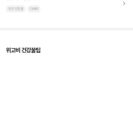
안구 건조증
다래끼
위고비 건강꿀팁
열사병 후유증, 언제까지 지켜볼까
3분 꿀팁
열사병 응급처치, 어디까지 식혀야할까?
3분 꿀팁