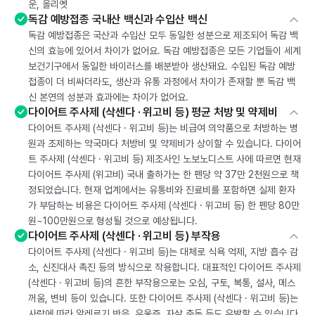
운, 올리엣
독감 예방접종 국내산 백신과 수입산 백신
독감 예방접종은 국산과 수입산 모두 동일한 성분으로 제조되어 독감 백
신의 효능에 있어서 차이가 없어요. 독감 예방접종은 모든 기업들이 세계
보건기구에서 동일한 바이러스를 배분받아 생산돼요. 수입된 독감 예방
접종이 더 비싸더라도, 생산과 유통 과정에서 차이가 존재할 뿐 독감 백
신 본연의 성분과 효과에는 차이가 없어요.
다이어트 주사제 (삭센다 · 위고비 등) 평균 처방 및 약제비
다이어트 주사제 (삭센다 · 위고비 등)는 비급여 의약품으로 처방하는 병
원과 조제하는 약국마다 처방비 및 약제비가 상이할 수 있습니다. 다이어
트 주사제 (삭센다 · 위고비 등) 제조사인 노보노디스트 사에 따르면 현재
다이어트 주사제 (위고비) 국내 출하가는 한 펜당 약 37만 2천원으로 책
정되었습니다. 현재 업계에서는 유통비와 진료비를 포함하면 실제 환자
가 부담하는 비용은 다이어트 주사제 (삭센다 · 위고비 등) 한 펜당 80만
원~100만원으로 형성될 것으로 예상됩니다.
다이어트 주사제 (삭센다 · 위고비 등) 부작용
다이어트 주사제 (삭센다 · 위고비 등)는 대체로 식욕 억제, 지방 흡수 감
소, 신진대사 촉진 등의 방식으로 작용합니다. 대표적인 다이어트 주사제
(삭센다 · 위고비 등)의 흔한 부작용으로는 오심, 구토, 복통, 설사, 메스
꺼움, 변비 등이 있습니다. 또한 다이어트 주사제 (삭센다 · 위고비 등)는
사람에 따라 알레르기 반응, 우울증, 자살 충동 등도 유발할 수 있습니다.