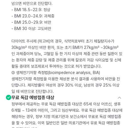
넘으면 비만으로 진단합다.
- BMI 18.5~22.9: 정상
- BMI 23.0~24.9: 과체중
- BMI 25.0~29.9: 비만
- BMI 30 이상: 고도비만
다이어트 주사제 (위고비)의 경우, 식약처로부터 초기 체질량지수가
30kg/m² 이상인 비만 환자, 또는 초기 BMI가 27kg/m² ~30kg/m²
인 과체중이며 당뇨, 고혈압 등 한 가지 이상의 체중 관련 동반 질환이 있
는 환자의 체중 감량 및 체중 관리를 위해 칼로리 저감 식이요법 및 신체
활동 증대의 보조제로서 투여하는 것으로 허가 받았습니다.
② 생체전기저항 측정법(bioimpedence analysis, BIA)
생체전기저항 측정법을 이용한 체성분 분석 결과를 사용하여 비만을 진
단합니다. 체지방률이 여성의 경우 30% 이상, 남성의 경우 25% 이상
일 때 비만으로 진단합니다.
무료 독감 예방접종 대상
정부에서 제공하는 무료 독감 예방접종 대상은 65세 이상 어르신, 생후
6개월 ~ 13세의 어린이, 그리고 임산부에요. 무료 독감 예방접종 대상에
해당하는 경우, 정부 지정 의료기관과 보건소에서 무료로 독감 예방접종
을 할 수 있어요. 이외 일반인은 일반 의료기관에서 유료 독감 예방접종