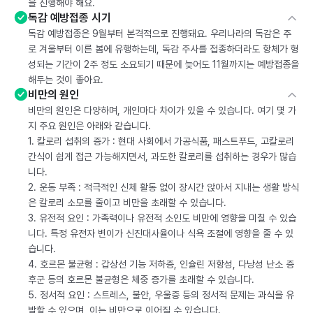
을 진행해야 해요.
독감 예방접종 시기
독감 예방접종은 9월부터 본격적으로 진행돼요. 우리나라의 독감은 주
로 겨울부터 이른 봄에 유행하는데, 독감 주사를 접종하더라도 항체가 형
성되는 기간이 2주 정도 소요되기 때문에 늦어도 11월까지는 예방접종을
해두는 것이 좋아요.
비만의 원인
비만의 원인은 다양하며, 개인마다 차이가 있을 수 있습니다. 여기 몇 가
지 주요 원인은 아래와 같습니다.
1. 칼로리 섭취의 증가 : 현대 사회에서 가공식품, 패스트푸드, 고칼로리
간식이 쉽게 접근 가능해지면서, 과도한 칼로리를 섭취하는 경우가 많습
니다.
2. 운동 부족 : 적극적인 신체 활동 없이 장시간 앉아서 지내는 생활 방식
은 칼로리 소모를 줄이고 비만을 초래할 수 있습니다.
3. 유전적 요인 : 가족력이나 유전적 소인도 비만에 영향을 미칠 수 있습
니다. 특정 유전자 변이가 신진대사율이나 식욕 조절에 영향을 줄 수 있
습니다.
4. 호르몬 불균형 : 갑상선 기능 저하증, 인슐린 저항성, 다낭성 난소 증
후군 등의 호르몬 불균형은 체중 증가를 초래할 수 있습니다.
5. 정서적 요인 : 스트레스, 불안, 우울증 등의 정서적 문제는 과식을 유
발할 수 있으며, 이는 비만으로 이어질 수 있습니다.