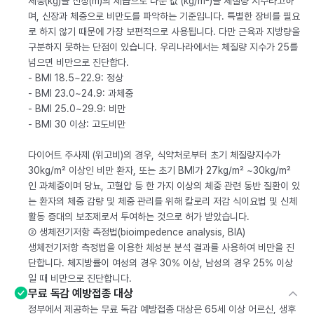
체중(kg)을 신장(m)의 제곱으로 나눈 값 (kg/m²)을 체질량 지수라고하
며, 신장과 체중으로 비만도를 파악하는 기준입니다. 특별한 장비를 필요
로 하지 않기 때문에 가장 보편적으로 사용됩니다. 다만 근육과 지방량을
구분하지 못하는 단점이 있습니다. 우리나라에서는 체질량 지수가 25를
넘으면 비만으로 진단합다.
- BMI 18.5~22.9: 정상
- BMI 23.0~24.9: 과체중
- BMI 25.0~29.9: 비만
- BMI 30 이상: 고도비만
다이어트 주사제 (위고비)의 경우, 식약처로부터 초기 체질량지수가
30kg/m² 이상인 비만 환자, 또는 초기 BMI가 27kg/m² ~30kg/m²
인 과체중이며 당뇨, 고혈압 등 한 가지 이상의 체중 관련 동반 질환이 있
는 환자의 체중 감량 및 체중 관리를 위해 칼로리 저감 식이요법 및 신체
활동 증대의 보조제로서 투여하는 것으로 허가 받았습니다.
② 생체전기저항 측정법(bioimpedence analysis, BIA)
생체전기저항 측정법을 이용한 체성분 분석 결과를 사용하여 비만을 진
단합니다. 체지방률이 여성의 경우 30% 이상, 남성의 경우 25% 이상
일 때 비만으로 진단합니다.
무료 독감 예방접종 대상
정부에서 제공하는 무료 독감 예방접종 대상은 65세 이상 어르신, 생후