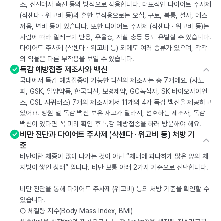
소, 신진대사 촉진 등의 방식으로 작용합니다. 대표적인 다이어트 주사제
(삭센다 · 위고비 등)의 흔한 부작용으로는 오심, 구토, 복통, 설사, 메스
꺼움, 변비 등이 있습니다. 또한 다이어트 주사제 (삭센다 · 위고비 등)는
사람에 따라 알레르기 반응, 우울증, 자살 충동 등도 유발할 수 있습니다.
다이어트 주사제 (삭센다 · 위고비 등) 외에도 여러 종류가 있으며, 각각
의 약물은 다른 부작용을 보일 수 있습니다.
독감 예방접종 제조사와 백신
국내에서 독감 예방접종이 가능한 백신의 제조사는 총 7개에요. (사노
피, GSK, 일양약품, 한국백신, 보령제약, GC녹십자, SK 바이오사이언
스, CSL 시퀴러스) 7개의 제조사에서 11개의 4가 독감 백신을 제공하고
있어요. 병원 별 독감 백신 보유 재고가 달라서, 선호하는 제조사, 독감
백신이 있다면 꼭 미리 확인 후 독감 예방접종을 하러 방문해야 해요.
비만 진단과 다이어트 주사제 (삭센다 · 위고비 등) 처방 기
준
비만이란 체중이 많이 나가는 것이 아닌 “체내에 과다하게 많은 양의 체
지방이 쌓인 상태” 입니다. 비만 보통 아래 2가지 기준으로 진단합니다.
비만 진단을 통해 다이어트 주사제 (위고비) 등의 처방 기준을 확인할 수
있습니다.
① 체질량 지수(Body Mass Index, BMI)