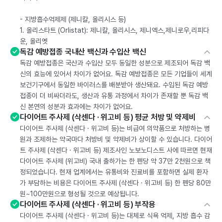
- 지방흡수억제제 (제니칼, 올리시스 등)
1. 올리스타트 (Orlistat): 제니칼, 올리시스, 제니엑스,제니로우,리피다
운, 올리엣
독감 예방접종 국내산 백신과 수입산 백신
독감 예방접종은 국산과 수입산 모두 동일한 성분으로 제조되어 독감 백
신의 효능에 있어서 차이가 없어요. 독감 예방접종은 모든 기업들이 세계
보건기구에서 동일한 바이러스를 배분받아 생산돼요. 수입된 독감 예방
접종이 더 비싸더라도, 생산과 유통 과정에서 차이가 존재할 뿐 독감 백
신 본연의 성분과 효과에는 차이가 없어요.
다이어트 주사제 (삭센다 · 위고비 등) 평균 처방 및 약제비
다이어트 주사제 (삭센다 · 위고비 등)는 비급여 의약품으로 처방하는 병
원과 조제하는 약국마다 처방비 및 약제비가 상이할 수 있습니다. 다이어
트 주사제 (삭센다 · 위고비 등) 제조사인 노보노디스트 사에 따르면 현재
다이어트 주사제 (위고비) 국내 출하가는 한 펜당 약 37만 2천원으로 책
정되었습니다. 현재 업계에서는 유통비와 진료비를 포함하면 실제 환자
가 부담하는 비용은 다이어트 주사제 (삭센다 · 위고비 등) 한 펜당 80만
원~100만원으로 형성될 것으로 예상됩니다.
다이어트 주사제 (삭센다 · 위고비 등) 부작용
다이어트 주사제 (삭센다 · 위고비 등)는 대체로 식욕 억제, 지방 흡수 감