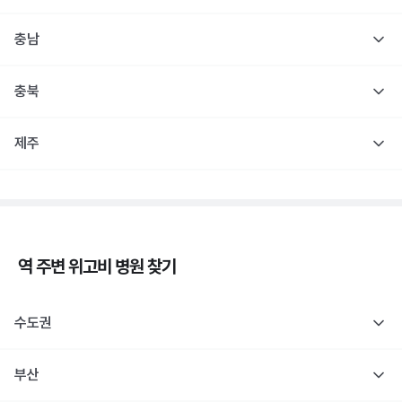
충남
충북
제주
역 주변
위고비
병원 찾기
수도권
부산