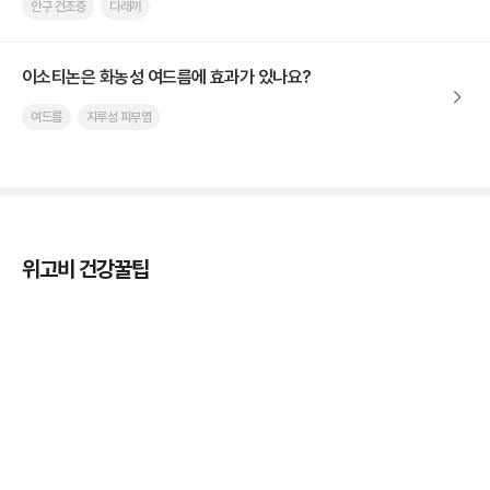
안구 건조증
다래끼
이소티논은 화농성 여드름에 효과가 있나요?
여드름
지루성 피부염
위고비 건강꿀팁
마운자로 효과, 언제부터 나타날까?
3분 꿀팁 ㆍ #마운자로
마운자로 온누리상품권으로 결제 가능한가요? — 최
저가 처방 꿀팁