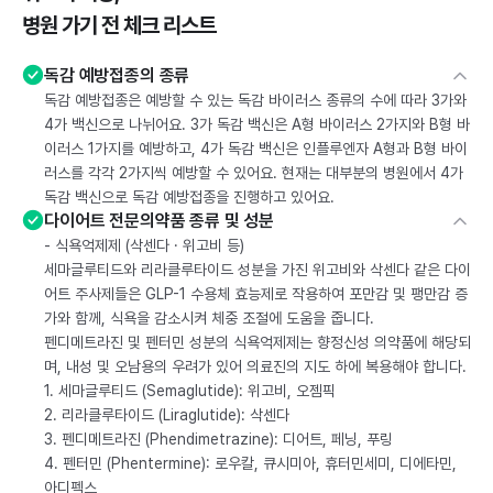
병원 가기 전 체크 리스트
독감 예방접종의 종류
독감 예방접종은 예방할 수 있는 독감 바이러스 종류의 수에 따라 3가와
4가 백신으로 나뉘어요. 3가 독감 백신은 A형 바이러스 2가지와 B형 바
이러스 1가지를 예방하고, 4가 독감 백신은 인플루엔자 A형과 B형 바이
러스를 각각 2가지씩 예방할 수 있어요. 현재는 대부분의 병원에서 4가
독감 백신으로 독감 예방접종을 진행하고 있어요.
다이어트 전문의약품 종류 및 성분
- 식욕억제제 (삭센다 · 위고비 등)
세마글루티드와 리라클루타이드 성분을 가진 위고비와 삭센다 같은 다이
어트 주사제들은 GLP-1 수용체 효능제로 작용하여 포만감 및 팽만감 증
가와 함께, 식욕을 감소시켜 체중 조절에 도움을 줍니다.
펜디메트라진 및 펜터민 성분의 식욕억제제는 향정신성 의약품에 해당되
며, 내성 및 오남용의 우려가 있어 의료진의 지도 하에 복용해야 합니다.
1. 세마글루티드 (Semaglutide): 위고비, 오젬픽
2. 리라클루타이드 (Liraglutide): 삭센다
3. 펜디메트라진 (Phendimetrazine): 디어트, 페닝, 푸링
4. 펜터민 (Phentermine): 로우칼, 큐시미아, 휴터민세미, 디에타민,
아디펙스