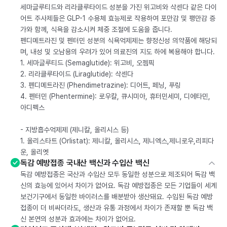
세마글루티드와 리라클루타이드 성분을 가진 위고비와 삭센다 같은 다이
어트 주사제들은 GLP-1 수용체 효능제로 작용하여 포만감 및 팽만감 증
가와 함께, 식욕을 감소시켜 체중 조절에 도움을 줍니다.
펜디메트라진 및 펜터민 성분의 식욕억제제는 향정신성 의약품에 해당되
며, 내성 및 오남용의 우려가 있어 의료진의 지도 하에 복용해야 합니다.
1. 세마글루티드 (Semaglutide): 위고비, 오젬픽
2. 리라클루타이드 (Liraglutide): 삭센다
3. 펜디메트라진 (Phendimetrazine): 디어트, 페닝, 푸링
4. 펜터민 (Phentermine): 로우칼, 큐시미아, 휴터민세미, 디에타민,
아디펙스
- 지방흡수억제제 (제니칼, 올리시스 등)
1. 올리스타트 (Orlistat): 제니칼, 올리시스, 제니엑스,제니로우,리피다
운, 올리엣
독감 예방접종 국내산 백신과 수입산 백신
독감 예방접종은 국산과 수입산 모두 동일한 성분으로 제조되어 독감 백
신의 효능에 있어서 차이가 없어요. 독감 예방접종은 모든 기업들이 세계
보건기구에서 동일한 바이러스를 배분받아 생산돼요. 수입된 독감 예방
접종이 더 비싸더라도, 생산과 유통 과정에서 차이가 존재할 뿐 독감 백
신 본연의 성분과 효과에는 차이가 없어요.