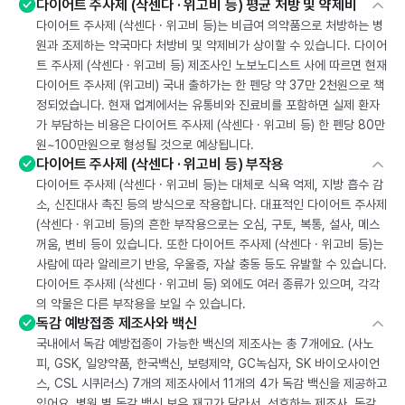
다이어트 주사제 (삭센다 · 위고비 등) 평균 처방 및 약제비
다이어트 주사제 (삭센다 · 위고비 등)는 비급여 의약품으로 처방하는 병
원과 조제하는 약국마다 처방비 및 약제비가 상이할 수 있습니다. 다이어
트 주사제 (삭센다 · 위고비 등) 제조사인 노보노디스트 사에 따르면 현재
다이어트 주사제 (위고비) 국내 출하가는 한 펜당 약 37만 2천원으로 책
정되었습니다. 현재 업계에서는 유통비와 진료비를 포함하면 실제 환자
가 부담하는 비용은 다이어트 주사제 (삭센다 · 위고비 등) 한 펜당 80만
원~100만원으로 형성될 것으로 예상됩니다.
다이어트 주사제 (삭센다 · 위고비 등) 부작용
다이어트 주사제 (삭센다 · 위고비 등)는 대체로 식욕 억제, 지방 흡수 감
소, 신진대사 촉진 등의 방식으로 작용합니다. 대표적인 다이어트 주사제
(삭센다 · 위고비 등)의 흔한 부작용으로는 오심, 구토, 복통, 설사, 메스
꺼움, 변비 등이 있습니다. 또한 다이어트 주사제 (삭센다 · 위고비 등)는
사람에 따라 알레르기 반응, 우울증, 자살 충동 등도 유발할 수 있습니다.
다이어트 주사제 (삭센다 · 위고비 등) 외에도 여러 종류가 있으며, 각각
의 약물은 다른 부작용을 보일 수 있습니다.
독감 예방접종 제조사와 백신
국내에서 독감 예방접종이 가능한 백신의 제조사는 총 7개에요. (사노
피, GSK, 일양약품, 한국백신, 보령제약, GC녹십자, SK 바이오사이언
스, CSL 시퀴러스) 7개의 제조사에서 11개의 4가 독감 백신을 제공하고
있어요. 병원 별 독감 백신 보유 재고가 달라서, 선호하는 제조사, 독감