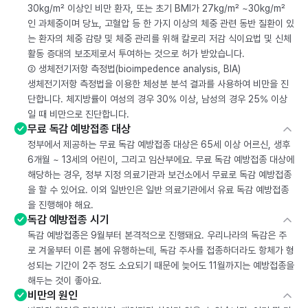
30kg/m² 이상인 비만 환자, 또는 초기 BMI가 27kg/m² ~30kg/m²
인 과체중이며 당뇨, 고혈압 등 한 가지 이상의 체중 관련 동반 질환이 있
는 환자의 체중 감량 및 체중 관리를 위해 칼로리 저감 식이요법 및 신체
활동 증대의 보조제로서 투여하는 것으로 허가 받았습니다.
② 생체전기저항 측정법(bioimpedence analysis, BIA)
생체전기저항 측정법을 이용한 체성분 분석 결과를 사용하여 비만을 진
단합니다. 체지방률이 여성의 경우 30% 이상, 남성의 경우 25% 이상
일 때 비만으로 진단합니다.
무료 독감 예방접종 대상
정부에서 제공하는 무료 독감 예방접종 대상은 65세 이상 어르신, 생후
6개월 ~ 13세의 어린이, 그리고 임산부에요. 무료 독감 예방접종 대상에
해당하는 경우, 정부 지정 의료기관과 보건소에서 무료로 독감 예방접종
을 할 수 있어요. 이외 일반인은 일반 의료기관에서 유료 독감 예방접종
을 진행해야 해요.
독감 예방접종 시기
독감 예방접종은 9월부터 본격적으로 진행돼요. 우리나라의 독감은 주
로 겨울부터 이른 봄에 유행하는데, 독감 주사를 접종하더라도 항체가 형
성되는 기간이 2주 정도 소요되기 때문에 늦어도 11월까지는 예방접종을
해두는 것이 좋아요.
비만의 원인