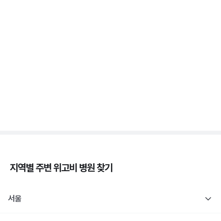
새벽에 식은땀 흘리며 깨면 저혈당일까요? 야간 저혈
당
3분 꿀팁 ㆍ #당뇨
췌장장애, C-펩타이드 검사로 판정해요
3분 꿀팁 ㆍ #당뇨
지역별 주변
위고비
병원 찾기
서울