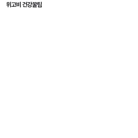
위고비 건강꿀팁
마운자로 효과, 언제부터 나타날까?
3분 꿀팁 ㆍ #마운자로
마운자로 온누리상품권으로 결제 가능한가요? — 최
저가 처방 꿀팁
3분 꿀팁 ㆍ #비만 #마운자로
마운자로 온누리상품권으로 결제 가능한가요? — 최
저가 처방 꿀팁
3분 꿀팁 ㆍ #비만 #마운자로
마운자로 사용 후 어디에 버려야 할까? 올바른 폐기
법 총정리