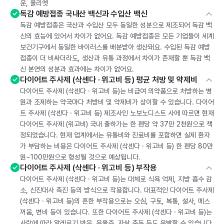
운, 올리엣
독감 예방접종 국내산 백신과 수입산 백신
독감 예방접종은 국산과 수입산 모두 동일한 성분으로 제조되어 독감 백
신의 효능에 있어서 차이가 없어요. 독감 예방접종은 모든 기업들이 세계
보건기구에서 동일한 바이러스를 배분받아 생산돼요. 수입된 독감 예방
접종이 더 비싸더라도, 생산과 유통 과정에서 차이가 존재할 뿐 독감 백
신 본연의 성분과 효과에는 차이가 없어요.
다이어트 주사제 (삭센다 · 위고비 등) 평균 처방 및 약제비
다이어트 주사제 (삭센다 · 위고비 등)는 비급여 의약품으로 처방하는 병
원과 조제하는 약국마다 처방비 및 약제비가 상이할 수 있습니다. 다이어
트 주사제 (삭센다 · 위고비 등) 제조사인 노보노디스트 사에 따르면 현재
다이어트 주사제 (위고비) 국내 출하가는 한 펜당 약 37만 2천원으로 책
정되었습니다. 현재 업계에서는 유통비와 진료비를 포함하면 실제 환자
가 부담하는 비용은 다이어트 주사제 (삭센다 · 위고비 등) 한 펜당 80만
원~100만원으로 형성될 것으로 예상됩니다.
다이어트 주사제 (삭센다 · 위고비 등) 부작용
다이어트 주사제 (삭센다 · 위고비 등)는 대체로 식욕 억제, 지방 흡수 감
소, 신진대사 촉진 등의 방식으로 작용합니다. 대표적인 다이어트 주사제
(삭센다 · 위고비 등)의 흔한 부작용으로는 오심, 구토, 복통, 설사, 메스
꺼움, 변비 등이 있습니다. 또한 다이어트 주사제 (삭센다 · 위고비 등)는
사람에 따라 알레르기 반응, 우울증, 자살 충동 등도 유발할 수 있습니다.