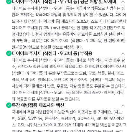
다이어트 주사제 (삭센다 · 위고비 등) 평균 처방 및 약제비
다이어트 주사제 (삭센다 · 위고비 등)는 비급여 의약품으로 처방하는 병
원과 조제하는 약국마다 처방비 및 약제비가 상이할 수 있습니다. 다이어
트 주사제 (삭센다 · 위고비 등) 제조사인 노보노디스트 사에 따르면 현재
다이어트 주사제 (위고비) 국내 출하가는 한 펜당 약 37만 2천원으로 책
정되었습니다. 현재 업계에서는 유통비와 진료비를 포함하면 실제 환자
가 부담하는 비용은 다이어트 주사제 (삭센다 · 위고비 등) 한 펜당 80만
원~100만원으로 형성될 것으로 예상됩니다.
다이어트 주사제 (삭센다 · 위고비 등) 부작용
다이어트 주사제 (삭센다 · 위고비 등)는 대체로 식욕 억제, 지방 흡수 감
소, 신진대사 촉진 등의 방식으로 작용합니다. 대표적인 다이어트 주사제
(삭센다 · 위고비 등)의 흔한 부작용으로는 오심, 구토, 복통, 설사, 메스
꺼움, 변비 등이 있습니다. 또한 다이어트 주사제 (삭센다 · 위고비 등)는
사람에 따라 알레르기 반응, 우울증, 자살 충동 등도 유발할 수 있습니다.
다이어트 주사제 (삭센다 · 위고비 등) 외에도 여러 종류가 있으며, 각각
의 약물은 다른 부작용을 보일 수 있습니다.
독감 예방접종 제조사와 백신
국내에서 독감 예방접종이 가능한 백신의 제조사는 총 7개에요. (사노
피, GSK, 일양약품, 한국백신, 보령제약, GC녹십자, SK 바이오사이언
스, CSL 시퀴러스) 7개의 제조사에서 11개의 4가 독감 백신을 제공하고
있어요. 병원 별 독감 백신 보유 재고가 달라서, 선호하는 제조사, 독감