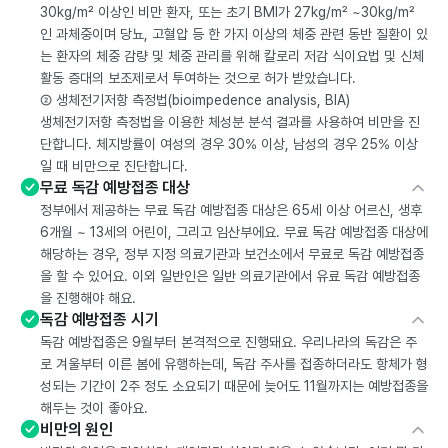
30kg/m² 이상인 비만 환자, 또는 초기 BMI가 27kg/m² ~30kg/m²
인 과체중이며 당뇨, 고혈압 등 한 가지 이상의 체중 관련 동반 질환이 있
는 환자의 체중 감량 및 체중 관리를 위해 칼로리 저감 식이요법 및 신체
활동 증대의 보조제로서 투여하는 것으로 허가 받았습니다.
② 생체전기저항 측정법(bioimpedence analysis, BIA)
생체전기저항 측정법을 이용한 체성분 분석 결과를 사용하여 비만을 진
단합니다. 체지방률이 여성의 경우 30% 이상, 남성의 경우 25% 이상
일 때 비만으로 진단합니다.
무료 독감 예방접종 대상
정부에서 제공하는 무료 독감 예방접종 대상은 65세 이상 어르신, 생후
6개월 ~ 13세의 어린이, 그리고 임산부에요. 무료 독감 예방접종 대상에
해당하는 경우, 정부 지정 의료기관과 보건소에서 무료로 독감 예방접종
을 할 수 있어요. 이외 일반인은 일반 의료기관에서 유료 독감 예방접종
을 진행해야 해요.
독감 예방접종 시기
독감 예방접종은 9월부터 본격적으로 진행돼요. 우리나라의 독감은 주
로 겨울부터 이른 봄에 유행하는데, 독감 주사를 접종하더라도 항체가 형
성되는 기간이 2주 정도 소요되기 때문에 늦어도 11월까지는 예방접종을
해두는 것이 좋아요.
비만의 원인