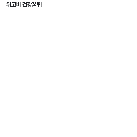
위고비 건강꿀팁
마운자로 효과, 언제부터 나타날까?
3분 꿀팁 ㆍ #마운자로
마운자로 온누리상품권으로 결제 가능한가요? — 최
저가 처방 꿀팁
3분 꿀팁 ㆍ #비만 #마운자로
마운자로 온누리상품권으로 결제 가능한가요? — 최
저가 처방 꿀팁
3분 꿀팁 ㆍ #비만 #마운자로
마운자로 사용 후 어디에 버려야 할까? 올바른 폐기
법 총정리