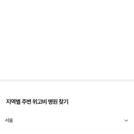
새벽에 식은땀 흘리며 깨면 저혈당일까요? 야간 저혈
당
3분 꿀팁 ㆍ #당뇨
췌장장애, C-펩타이드 검사로 판정해요
3분 꿀팁 ㆍ #당뇨
지역별 주변
위고비
병원 찾기
서울