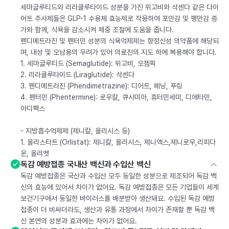
세마글루티드와 리라클루타이드 성분을 가진 위고비와 삭센다 같은 다이
어트 주사제들은 GLP-1 수용체 효능제로 작용하여 포만감 및 팽만감 증
가와 함께, 식욕을 감소시켜 체중 조절에 도움을 줍니다.
펜디메트라진 및 펜터민 성분의 식욕억제제는 향정신성 의약품에 해당되
며, 내성 및 오남용의 우려가 있어 의료진의 지도 하에 복용해야 합니다.
1. 세마글루티드 (Semaglutide): 위고비, 오젬픽
2. 리라클루타이드 (Liraglutide): 삭센다
3. 펜디메트라진 (Phendimetrazine): 디어트, 페닝, 푸링
4. 펜터민 (Phentermine): 로우칼, 큐시미아, 휴터민세미, 디에타민,
아디펙스
- 지방흡수억제제 (제니칼, 올리시스 등)
1. 올리스타트 (Orlistat): 제니칼, 올리시스, 제니엑스,제니로우,리피다
운, 올리엣
독감 예방접종 국내산 백신과 수입산 백신
독감 예방접종은 국산과 수입산 모두 동일한 성분으로 제조되어 독감 백
신의 효능에 있어서 차이가 없어요. 독감 예방접종은 모든 기업들이 세계
보건기구에서 동일한 바이러스를 배분받아 생산돼요. 수입된 독감 예방
접종이 더 비싸더라도, 생산과 유통 과정에서 차이가 존재할 뿐 독감 백
신 본연의 성분과 효과에는 차이가 없어요.