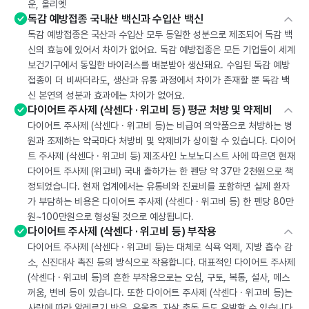
운, 올리엣
독감 예방접종 국내산 백신과 수입산 백신
독감 예방접종은 국산과 수입산 모두 동일한 성분으로 제조되어 독감 백
신의 효능에 있어서 차이가 없어요. 독감 예방접종은 모든 기업들이 세계
보건기구에서 동일한 바이러스를 배분받아 생산돼요. 수입된 독감 예방
접종이 더 비싸더라도, 생산과 유통 과정에서 차이가 존재할 뿐 독감 백
신 본연의 성분과 효과에는 차이가 없어요.
다이어트 주사제 (삭센다 · 위고비 등) 평균 처방 및 약제비
다이어트 주사제 (삭센다 · 위고비 등)는 비급여 의약품으로 처방하는 병
원과 조제하는 약국마다 처방비 및 약제비가 상이할 수 있습니다. 다이어
트 주사제 (삭센다 · 위고비 등) 제조사인 노보노디스트 사에 따르면 현재
다이어트 주사제 (위고비) 국내 출하가는 한 펜당 약 37만 2천원으로 책
정되었습니다. 현재 업계에서는 유통비와 진료비를 포함하면 실제 환자
가 부담하는 비용은 다이어트 주사제 (삭센다 · 위고비 등) 한 펜당 80만
원~100만원으로 형성될 것으로 예상됩니다.
다이어트 주사제 (삭센다 · 위고비 등) 부작용
다이어트 주사제 (삭센다 · 위고비 등)는 대체로 식욕 억제, 지방 흡수 감
소, 신진대사 촉진 등의 방식으로 작용합니다. 대표적인 다이어트 주사제
(삭센다 · 위고비 등)의 흔한 부작용으로는 오심, 구토, 복통, 설사, 메스
꺼움, 변비 등이 있습니다. 또한 다이어트 주사제 (삭센다 · 위고비 등)는
사람에 따라 알레르기 반응, 우울증, 자살 충동 등도 유발할 수 있습니다.