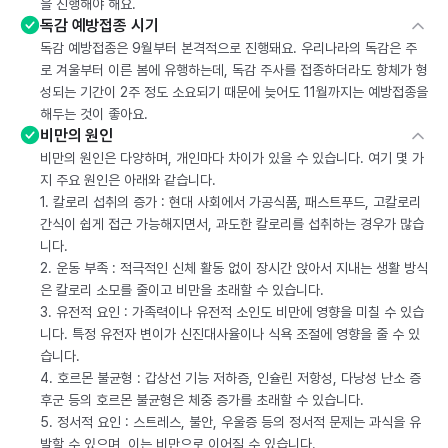
을 진행해야 해요.
독감 예방접종 시기
독감 예방접종은 9월부터 본격적으로 진행돼요. 우리나라의 독감은 주
로 겨울부터 이른 봄에 유행하는데, 독감 주사를 접종하더라도 항체가 형
성되는 기간이 2주 정도 소요되기 때문에 늦어도 11월까지는 예방접종을
해두는 것이 좋아요.
비만의 원인
비만의 원인은 다양하며, 개인마다 차이가 있을 수 있습니다. 여기 몇 가
지 주요 원인은 아래와 같습니다.
1. 칼로리 섭취의 증가 : 현대 사회에서 가공식품, 패스트푸드, 고칼로리
간식이 쉽게 접근 가능해지면서, 과도한 칼로리를 섭취하는 경우가 많습
니다.
2. 운동 부족 : 적극적인 신체 활동 없이 장시간 앉아서 지내는 생활 방식
은 칼로리 소모를 줄이고 비만을 초래할 수 있습니다.
3. 유전적 요인 : 가족력이나 유전적 소인도 비만에 영향을 미칠 수 있습
니다. 특정 유전자 변이가 신진대사율이나 식욕 조절에 영향을 줄 수 있
습니다.
4. 호르몬 불균형 : 갑상선 기능 저하증, 인슐린 저항성, 다낭성 난소 증
후군 등의 호르몬 불균형은 체중 증가를 초래할 수 있습니다.
5. 정서적 요인 : 스트레스, 불안, 우울증 등의 정서적 문제는 과식을 유
발할 수 있으며, 이는 비만으로 이어질 수 있습니다.