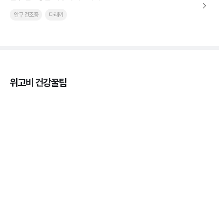
안구 건조증
다래끼
위고비 건강꿀팁
열사병 후유증, 언제까지 지켜볼까
3분 꿀팁
열사병 응급처치, 어디까지 식혀야할까?
3분 꿀팁