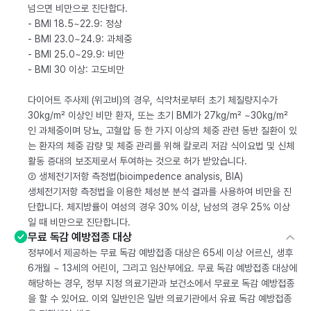
넘으면 비만으로 진단합다.
- BMI 18.5~22.9: 정상
- BMI 23.0~24.9: 과체중
- BMI 25.0~29.9: 비만
- BMI 30 이상: 고도비만
다이어트 주사제 (위고비)의 경우, 식약처로부터 초기 체질량지수가
30kg/m² 이상인 비만 환자, 또는 초기 BMI가 27kg/m² ~30kg/m²
인 과체중이며 당뇨, 고혈압 등 한 가지 이상의 체중 관련 동반 질환이 있
는 환자의 체중 감량 및 체중 관리를 위해 칼로리 저감 식이요법 및 신체
활동 증대의 보조제로서 투여하는 것으로 허가 받았습니다.
② 생체전기저항 측정법(bioimpedence analysis, BIA)
생체전기저항 측정법을 이용한 체성분 분석 결과를 사용하여 비만을 진
단합니다. 체지방률이 여성의 경우 30% 이상, 남성의 경우 25% 이상
일 때 비만으로 진단합니다.
무료 독감 예방접종 대상
정부에서 제공하는 무료 독감 예방접종 대상은 65세 이상 어르신, 생후
6개월 ~ 13세의 어린이, 그리고 임산부에요. 무료 독감 예방접종 대상에
해당하는 경우, 정부 지정 의료기관과 보건소에서 무료로 독감 예방접종
을 할 수 있어요. 이외 일반인은 일반 의료기관에서 유료 독감 예방접종