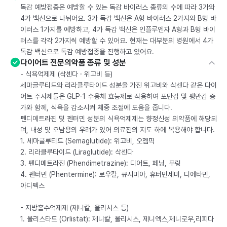
독감 예방접종은 예방할 수 있는 독감 바이러스 종류의 수에 따라 3가와
4가 백신으로 나뉘어요. 3가 독감 백신은 A형 바이러스 2가지와 B형 바
이러스 1가지를 예방하고, 4가 독감 백신은 인플루엔자 A형과 B형 바이
러스를 각각 2가지씩 예방할 수 있어요. 현재는 대부분의 병원에서 4가
독감 백신으로 독감 예방접종을 진행하고 있어요.
다이어트 전문의약품 종류 및 성분
- 식욕억제제 (삭센다 · 위고비 등)
세마글루티드와 리라클루타이드 성분을 가진 위고비와 삭센다 같은 다이
어트 주사제들은 GLP-1 수용체 효능제로 작용하여 포만감 및 팽만감 증
가와 함께, 식욕을 감소시켜 체중 조절에 도움을 줍니다.
펜디메트라진 및 펜터민 성분의 식욕억제제는 향정신성 의약품에 해당되
며, 내성 및 오남용의 우려가 있어 의료진의 지도 하에 복용해야 합니다.
1. 세마글루티드 (Semaglutide): 위고비, 오젬픽
2. 리라클루타이드 (Liraglutide): 삭센다
3. 펜디메트라진 (Phendimetrazine): 디어트, 페닝, 푸링
4. 펜터민 (Phentermine): 로우칼, 큐시미아, 휴터민세미, 디에타민,
아디펙스
- 지방흡수억제제 (제니칼, 올리시스 등)
1. 올리스타트 (Orlistat): 제니칼, 올리시스, 제니엑스,제니로우,리피다