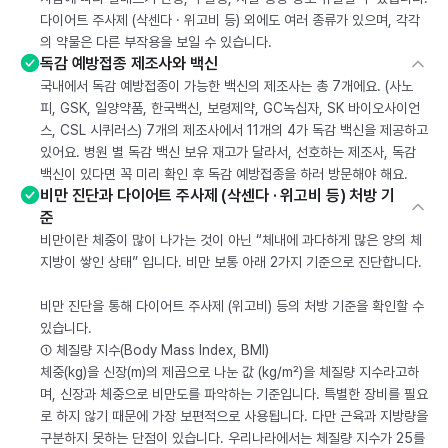
다이어트 주사제 (삭센다 · 위고비 등) 외에도 여러 종류가 있으며, 각각
의 약물은 다른 부작용을 보일 수 있습니다.
독감 예방접종 제조사와 백신
국내에서 독감 예방접종이 가능한 백신의 제조사는 총 7개에요. (사노
피, GSK, 일양약품, 한국백신, 보령제약, GC녹십자, SK 바이오사이언
스, CSL 시퀴러스) 7개의 제조사에서 11개의 4가 독감 백신을 제공하고
있어요. 병원 별 독감 백신 보유 재고가 달라서, 선호하는 제조사, 독감
백신이 있다면 꼭 미리 확인 후 독감 예방접종을 하러 방문해야 해요.
비만 진단과 다이어트 주사제 (삭센다 · 위고비 등) 처방 기
준
비만이란 체중이 많이 나가는 것이 아닌 “체내에 과다하게 많은 양의 체
지방이 쌓인 상태” 입니다. 비만 보통 아래 2가지 기준으로 진단합니다.
비만 진단을 통해 다이어트 주사제 (위고비) 등의 처방 기준을 확인할 수
있습니다.
① 체질량 지수(Body Mass Index, BMI)
체중(kg)을 신장(m)의 제곱으로 나눈 값 (kg/m²)을 체질량 지수라고하
며, 신장과 체중으로 비만도를 파악하는 기준입니다. 특별한 장비를 필요
로 하지 않기 때문에 가장 보편적으로 사용됩니다. 다만 근육과 지방량을
구분하지 못하는 단점이 있습니다. 우리나라에서는 체질량 지수가 25를