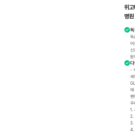
위고
병원
독
독
어
신
원
다
-
세
G
에
펜
우
1
2.
3.
4