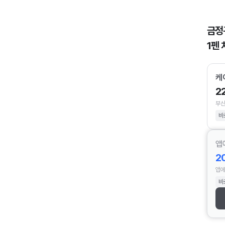
금정
1펜 
케
2
부산
바
앱
2
앱에
바