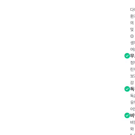
다
환
의
및
② 
생
여
무
정
린
보
감
독
독
유
어
비
비
와