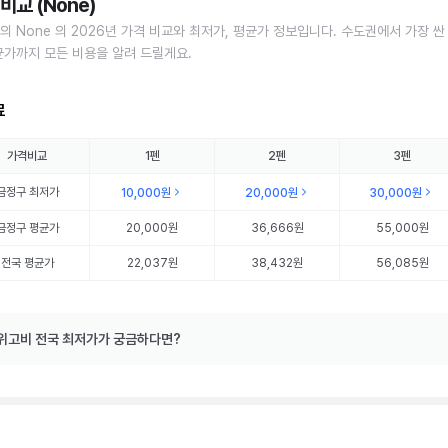
비교 (None)
의 None 의 2026년 가격 비교와 최저가, 평균가 정보입니다. 수도권에서 가장 싼
균가까지 모든 비용을 알려 드릴게요.
료
가격비교
1펜
2펜
3펜
금정구
최저가
10,000원
20,000원
30,000원
금정구
평균가
20,000원
36,666원
55,000원
전국 평균가
22,037원
38,432원
56,085원
위고비 전국 최저가가 궁금하다면?