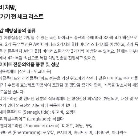
비 처방,
 가기 전 체크 리스트
감 예방접종의 종류
감 예방접종은 예방할 수 있는 독감 바이러스 종류의 수에 따라 3가와 4가 백신으로
요. 3가 독감 백신은 A형 바이러스 2가지와 B형 바이러스 1가지를 예방하고, 4가 
은 인플루엔자 A형과 B형 바이러스를 각각 2가지씩 예방할 수 있어요. 현재는 대부
에서 4가 독감 백신으로 독감 예방접종을 진행하고 있어요.
이어트 전문의약품 종류 및 성분
 식욕억제제 (삭센다 · 위고비 등)
마글루티드와 리라클루타이드 성분을 가진 위고비와 삭센다 같은 다이어트 주사제
LP-1 수용체 효능제로 작용하여 포만감 및 팽만감 증가와 함께, 식욕을 감소시켜 체
 도움을 줍니다.
디메트라진 및 펜터민 성분의 식욕억제제는 향정신성 의약품에 해당되며, 내성 및 
려가 있어 의료진의 지도 하에 복용해야 합니다.
. 세마글루티드 (Semaglutide): 위고비, 오젬픽
 리라클루타이드 (Liraglutide): 삭센다
 펜디메트라진 (Phendimetrazine): 디어트, 페닝, 푸링
. 펜터민 (Phentermine): 로우칼, 큐시미아, 휴터민세미, 디에타민, 아디펙스