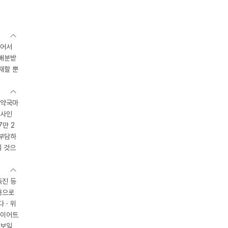
있어서
 배분받
재할 뿐
 약국마
조사인
7만 2
 부담하
될 것으
촉진 등
용으로
 · 위
다이어트
 보일