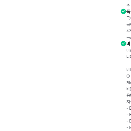
수
독
국
국
4
독
비
비
니
비
① 
체
비
용
지
- 
- 
- 
-