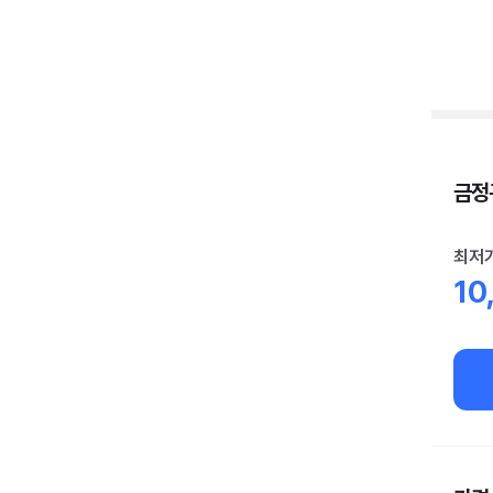
금정구
최저
10