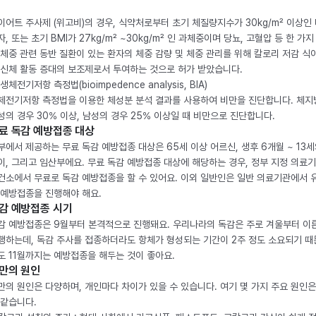
이어트 주사제 (위고비)의 경우, 식약처로부터 초기 체질량지수가 30kg/m² 이상인
자, 또는 초기 BMI가 27kg/m² ~30kg/m² 인 과체중이며 당뇨, 고혈압 등 한 가지
 체중 관련 동반 질환이 있는 환자의 체중 감량 및 체중 관리를 위해 칼로리 저감 식
 신체 활동 증대의 보조제로서 투여하는 것으로 허가 받았습니다.
생체전기저항 측정법(bioimpedence analysis, BIA)
체전기저항 측정법을 이용한 체성분 분석 결과를 사용하여 비만을 진단합니다. 체
성의 경우 30% 이상, 남성의 경우 25% 이상일 때 비만으로 진단합니다.
료 독감 예방접종 대상
부에서 제공하는 무료 독감 예방접종 대상은 65세 이상 어르신, 생후 6개월 ~ 13세
이, 그리고 임산부에요. 무료 독감 예방접종 대상에 해당하는 경우, 정부 지정 의료
건소에서 무료로 독감 예방접종을 할 수 있어요. 이외 일반인은 일반 의료기관에서 
 예방접종을 진행해야 해요.
감 예방접종 시기
감 예방접종은 9월부터 본격적으로 진행돼요. 우리나라의 독감은 주로 겨울부터 이
행하는데, 독감 주사를 접종하더라도 항체가 형성되는 기간이 2주 정도 소요되기 때
도 11월까지는 예방접종을 해두는 것이 좋아요.
만의 원인
만의 원인은 다양하며, 개인마다 차이가 있을 수 있습니다. 여기 몇 가지 주요 원인은
 같습니다.