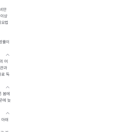
 비만
 이상
이요법
지방률이
의 어
기관과
유료 독
른 봄에
문에 늦
 아래