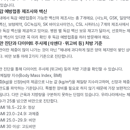
 있습니다.
감 예방접종 제조사와 백신
내에서 독감 예방접종이 가능한 백신의 제조사는 총 7개에요. (사노피, GSK, 일양약
백신, 보령제약, GC녹십자, SK 바이오사이언스, CSL 시퀴러스) 7개의 제조사에서 
가 독감 백신을 제공하고 있어요. 병원 별 독감 백신 보유 재고가 달라서, 선호하는 
감 백신이 있다면 꼭 미리 확인 후 독감 예방접종을 하러 방문해야 해요.
만 진단과 다이어트 주사제 (삭센다 · 위고비 등) 처방 기준
만이란 체중이 많이 나가는 것이 아닌 “체내에 과다하게 많은 양의 체지방이 쌓인 상
다. 비만 보통 아래 2가지 기준으로 진단합니다.
만 진단을 통해 다이어트 주사제 (위고비) 등의 처방 기준을 확인할 수 있습니다.
체질량 지수(Body Mass Index, BMI)
중(kg)을 신장(m)의 제곱으로 나눈 값 (kg/m²)을 체질량 지수라고하며, 신장과 체
만도를 파악하는 기준입니다. 특별한 장비를 필요로 하지 않기 때문에 가장 보편적으
됩니다. 다만 근육과 지방량을 구분하지 못하는 단점이 있습니다. 우리나라에서는 
수가 25를 넘으면 비만으로 진단합다.
BMI 18.5~22.9: 정상
BMI 23.0~24.9: 과체중
BMI 25.0~29.9: 비만
 BMI 30 이상: 고도비만