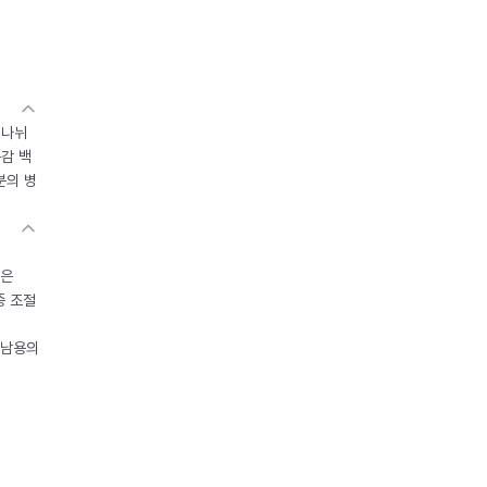
 나뉘
독감 백
분의 병
들은
중 조절
오남용의