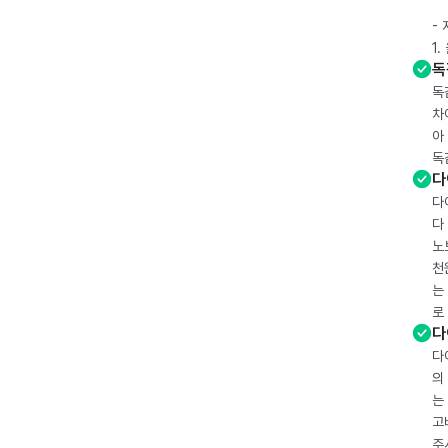
-
1
독
독
차
아
독
다
다
다
노
천
는
로
다
다
의
는
고
주