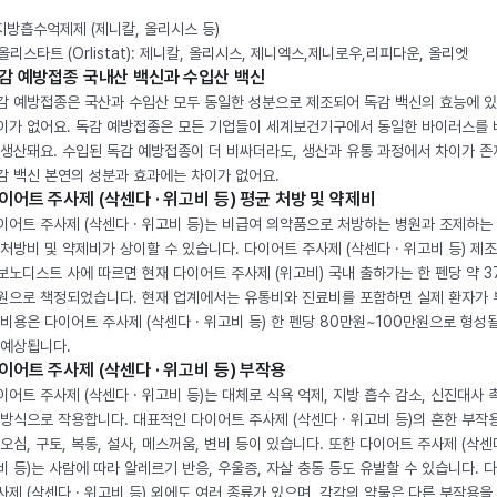
 지방흡수억제제 (제니칼, 올리시스 등)
. 올리스타트 (Orlistat): 제니칼, 올리시스, 제니엑스,제니로우,리피다운, 올리엣
감 예방접종 국내산 백신과 수입산 백신
감 예방접종은 국산과 수입산 모두 동일한 성분으로 제조되어 독감 백신의 효능에 
이가 없어요. 독감 예방접종은 모든 기업들이 세계보건기구에서 동일한 바이러스를
 생산돼요. 수입된 독감 예방접종이 더 비싸더라도, 생산과 유통 과정에서 차이가 존
감 백신 본연의 성분과 효과에는 차이가 없어요.
이어트 주사제 (삭센다 · 위고비 등) 평균 처방 및 약제비
이어트 주사제 (삭센다 · 위고비 등)는 비급여 의약품으로 처방하는 병원과 조제하는
 처방비 및 약제비가 상이할 수 있습니다. 다이어트 주사제 (삭센다 · 위고비 등) 제
보노디스트 사에 따르면 현재 다이어트 주사제 (위고비) 국내 출하가는 한 펜당 약 3
원으로 책정되었습니다. 현재 업계에서는 유통비와 진료비를 포함하면 실제 환자가
 비용은 다이어트 주사제 (삭센다 · 위고비 등) 한 펜당 80만원~100만원으로 형성
 예상됩니다.
이어트 주사제 (삭센다 · 위고비 등) 부작용
이어트 주사제 (삭센다 · 위고비 등)는 대체로 식욕 억제, 지방 흡수 감소, 신진대사 
 방식으로 작용합니다. 대표적인 다이어트 주사제 (삭센다 · 위고비 등)의 흔한 부작
 오심, 구토, 복통, 설사, 메스꺼움, 변비 등이 있습니다. 또한 다이어트 주사제 (삭센다
비 등)는 사람에 따라 알레르기 반응, 우울증, 자살 충동 등도 유발할 수 있습니다. 
사제 (삭센다 · 위고비 등) 외에도 여러 종류가 있으며, 각각의 약물은 다른 부작용을