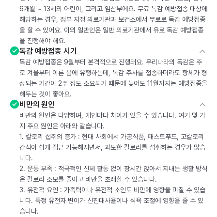
6개월 ~ 13세의 어린이, 그리고 임산부에요. 무료 독감 예방접종 대상에
해당하는 경우, 정부 지정 의료기관과 보건소에서 무료로 독감 예방접종
을 할 수 있어요. 이외 일반인은 일반 의료기관에서 유료 독감 예방접종
을 진행해야 해요.
독감 예방접종 시기
독감 예방접종은 9월부터 본격적으로 진행돼요. 우리나라의 독감은 주
로 겨울부터 이른 봄에 유행하는데, 독감 주사를 접종하더라도 항체가 형
성되는 기간이 2주 정도 소요되기 때문에 늦어도 11월까지는 예방접종을
해두는 것이 좋아요.
비만의 원인
비만의 원인은 다양하며, 개인마다 차이가 있을 수 있습니다. 여기 몇 가
지 주요 원인은 아래와 같습니다.
1. 칼로리 섭취의 증가 : 현대 사회에서 가공식품, 패스트푸드, 고칼로리
간식이 쉽게 접근 가능해지면서, 과도한 칼로리를 섭취하는 경우가 많습
니다.
2. 운동 부족 : 적극적인 신체 활동 없이 장시간 앉아서 지내는 생활 방식
은 칼로리 소모를 줄이고 비만을 초래할 수 있습니다.
3. 유전적 요인 : 가족력이나 유전적 소인도 비만에 영향을 미칠 수 있습
니다. 특정 유전자 변이가 신진대사율이나 식욕 조절에 영향을 줄 수 있
습니다.