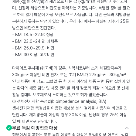
체중(kg)을 신장(m)의 제곱으로 나눈 값 (kg/m²)을 체질량 지수라고하
며, 신장과 체중으로 비만도를 파악하는 기준입니다. 특별한 장비를 필요
로 하지 않기 때문에 가장 보편적으로 사용됩니다. 다만 근육과 지방량을
구분하지 못하는 단점이 있습니다. 우리나라에서는 체질량 지수가 25를
넘으면 비만으로 진단합다.
- BMI 18.5~22.9: 정상
- BMI 23.0~24.9: 과체중
- BMI 25.0~29.9: 비만
- BMI 30 이상: 고도비만
다이어트 주사제 (위고비)의 경우, 식약처로부터 초기 체질량지수가
30kg/m² 이상인 비만 환자, 또는 초기 BMI가 27kg/m² ~30kg/m²
인 과체중이며 당뇨, 고혈압 등 한 가지 이상의 체중 관련 동반 질환이 있
는 환자의 체중 감량 및 체중 관리를 위해 칼로리 저감 식이요법 및 신체
활동 증대의 보조제로서 투여하는 것으로 허가 받았습니다.
② 생체전기저항 측정법(bioimpedence analysis, BIA)
생체전기저항 측정법을 이용한 체성분 분석 결과를 사용하여 비만을 진
단합니다. 체지방률이 여성의 경우 30% 이상, 남성의 경우 25% 이상
일 때 비만으로 진단합니다.
무료 독감 예방접종 대상
정부에서 제공하는 무료 독감 예방접종 대상은 65세 이상 어르신, 생후