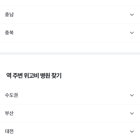
충남
충북
역 주변
위고비
병원 찾기
수도권
부산
대전