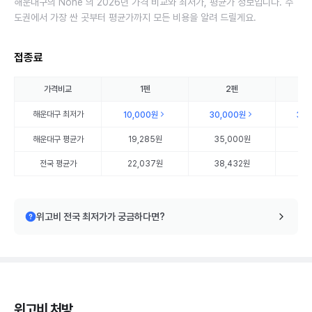
해운대구의 None 의 2026년 가격 비교와 최저가, 평균가 정보입니다. 수
도권에서 가장 싼 곳부터 평균가까지 모든 비용을 알려 드릴게요.
접종료
가격비교
1펜
2펜
해운대구
최저가
10,000원
30,000원
35
해운대구
평균가
19,285원
35,000원
45
전국 평균가
22,037원
38,432원
56
위고비 전국 최저가가 궁금하다면?
위고비 처방,