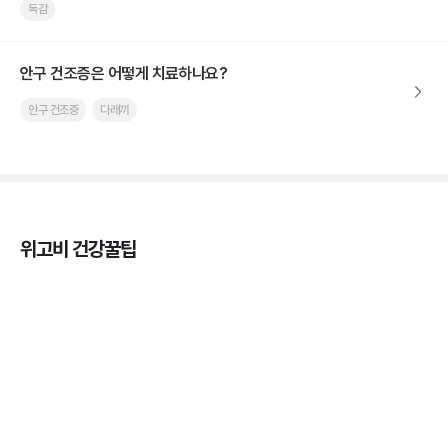
독감
안구 건조증은 어떻게 치료하나요?
안구 건조증
다래끼
위고비 건강꿀팁
열사병 후유증, 언제까지 지켜볼까
3분 꿀팁
열사병 응급처치, 어디까지 식혀야할까?