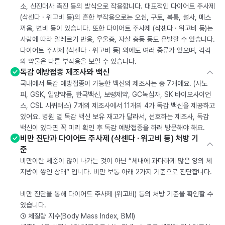
소, 신진대사 촉진 등의 방식으로 작용합니다. 대표적인 다이어트 주사제
(삭센다 · 위고비 등)의 흔한 부작용으로는 오심, 구토, 복통, 설사, 메스
꺼움, 변비 등이 있습니다. 또한 다이어트 주사제 (삭센다 · 위고비 등)는
사람에 따라 알레르기 반응, 우울증, 자살 충동 등도 유발할 수 있습니다.
다이어트 주사제 (삭센다 · 위고비 등) 외에도 여러 종류가 있으며, 각각
의 약물은 다른 부작용을 보일 수 있습니다.
독감 예방접종 제조사와 백신
국내에서 독감 예방접종이 가능한 백신의 제조사는 총 7개에요. (사노
피, GSK, 일양약품, 한국백신, 보령제약, GC녹십자, SK 바이오사이언
스, CSL 시퀴러스) 7개의 제조사에서 11개의 4가 독감 백신을 제공하고
있어요. 병원 별 독감 백신 보유 재고가 달라서, 선호하는 제조사, 독감
백신이 있다면 꼭 미리 확인 후 독감 예방접종을 하러 방문해야 해요.
비만 진단과 다이어트 주사제 (삭센다 · 위고비 등) 처방 기
준
비만이란 체중이 많이 나가는 것이 아닌 “체내에 과다하게 많은 양의 체
지방이 쌓인 상태” 입니다. 비만 보통 아래 2가지 기준으로 진단합니다.
비만 진단을 통해 다이어트 주사제 (위고비) 등의 처방 기준을 확인할 수
있습니다.
① 체질량 지수(Body Mass Index, BMI)