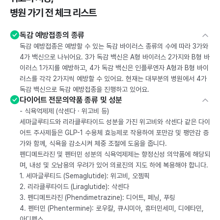
병원 가기 전 체크 리스트
독감 예방접종의 종류
독감 예방접종은 예방할 수 있는 독감 바이러스 종류의 수에 따라 3가와
4가 백신으로 나뉘어요. 3가 독감 백신은 A형 바이러스 2가지와 B형 바
이러스 1가지를 예방하고, 4가 독감 백신은 인플루엔자 A형과 B형 바이
러스를 각각 2가지씩 예방할 수 있어요. 현재는 대부분의 병원에서 4가
독감 백신으로 독감 예방접종을 진행하고 있어요.
다이어트 전문의약품 종류 및 성분
- 식욕억제제 (삭센다 · 위고비 등)
세마글루티드와 리라클루타이드 성분을 가진 위고비와 삭센다 같은 다이
어트 주사제들은 GLP-1 수용체 효능제로 작용하여 포만감 및 팽만감 증
가와 함께, 식욕을 감소시켜 체중 조절에 도움을 줍니다.
펜디메트라진 및 펜터민 성분의 식욕억제제는 향정신성 의약품에 해당되
며, 내성 및 오남용의 우려가 있어 의료진의 지도 하에 복용해야 합니다.
1. 세마글루티드 (Semaglutide): 위고비, 오젬픽
2. 리라클루타이드 (Liraglutide): 삭센다
3. 펜디메트라진 (Phendimetrazine): 디어트, 페닝, 푸링
4. 펜터민 (Phentermine): 로우칼, 큐시미아, 휴터민세미, 디에타민,
아디펙스