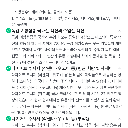
- 지방흡수억제제 (제니칼, 올리시스 등)
1. 올리스타트 (Orlistat): 제니칼, 올리시스, 제니엑스,제니로우,리피다
운, 올리엣
독감 예방접종 국내산 백신과 수입산 백신
독감 예방접종은 국산과 수입산 모두 동일한 성분으로 제조되어 독감 백
신의 효능에 있어서 차이가 없어요. 독감 예방접종은 모든 기업들이 세계
보건기구에서 동일한 바이러스를 배분받아 생산돼요. 수입된 독감 예방
접종이 더 비싸더라도, 생산과 유통 과정에서 차이가 존재할 뿐 독감 백
신 본연의 성분과 효과에는 차이가 없어요.
다이어트 주사제 (삭센다 · 위고비 등) 평균 처방 및 약제비
다이어트 주사제 (삭센다 · 위고비 등)는 비급여 의약품으로 처방하는 병
원과 조제하는 약국마다 처방비 및 약제비가 상이할 수 있습니다. 다이어
트 주사제 (삭센다 · 위고비 등) 제조사인 노보노디스트 사에 따르면 현재
다이어트 주사제 (위고비) 국내 출하가는 한 펜당 약 37만 2천원으로 책
정되었습니다. 현재 업계에서는 유통비와 진료비를 포함하면 실제 환자
가 부담하는 비용은 다이어트 주사제 (삭센다 · 위고비 등) 한 펜당 80만
원~100만원으로 형성될 것으로 예상됩니다.
다이어트 주사제 (삭센다 · 위고비 등) 부작용
다이어트 주사제 (삭센다 · 위고비 등)는 대체로 식욕 억제, 지방 흡수 감