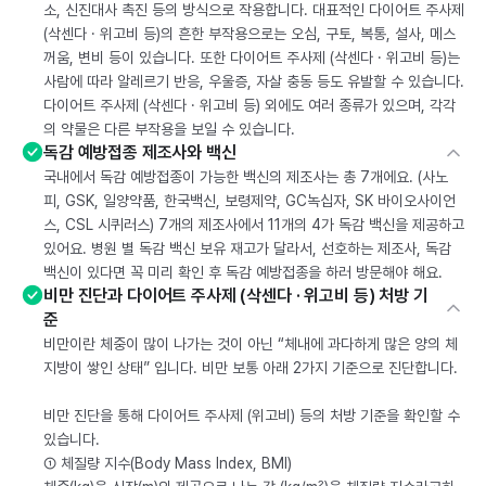
소, 신진대사 촉진 등의 방식으로 작용합니다. 대표적인 다이어트 주사제
(삭센다 · 위고비 등)의 흔한 부작용으로는 오심, 구토, 복통, 설사, 메스
꺼움, 변비 등이 있습니다. 또한 다이어트 주사제 (삭센다 · 위고비 등)는
사람에 따라 알레르기 반응, 우울증, 자살 충동 등도 유발할 수 있습니다.
다이어트 주사제 (삭센다 · 위고비 등) 외에도 여러 종류가 있으며, 각각
의 약물은 다른 부작용을 보일 수 있습니다.
독감 예방접종 제조사와 백신
국내에서 독감 예방접종이 가능한 백신의 제조사는 총 7개에요. (사노
피, GSK, 일양약품, 한국백신, 보령제약, GC녹십자, SK 바이오사이언
스, CSL 시퀴러스) 7개의 제조사에서 11개의 4가 독감 백신을 제공하고
있어요. 병원 별 독감 백신 보유 재고가 달라서, 선호하는 제조사, 독감
백신이 있다면 꼭 미리 확인 후 독감 예방접종을 하러 방문해야 해요.
비만 진단과 다이어트 주사제 (삭센다 · 위고비 등) 처방 기
준
비만이란 체중이 많이 나가는 것이 아닌 “체내에 과다하게 많은 양의 체
지방이 쌓인 상태” 입니다. 비만 보통 아래 2가지 기준으로 진단합니다.
비만 진단을 통해 다이어트 주사제 (위고비) 등의 처방 기준을 확인할 수
있습니다.
① 체질량 지수(Body Mass Index, BMI)