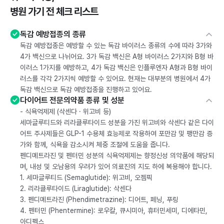
병원 가기 전 체크 리스트
독감 예방접종의 종류
독감 예방접종은 예방할 수 있는 독감 바이러스 종류의 수에 따라 3가와
4가 백신으로 나뉘어요. 3가 독감 백신은 A형 바이러스 2가지와 B형 바
이러스 1가지를 예방하고, 4가 독감 백신은 인플루엔자 A형과 B형 바이
러스를 각각 2가지씩 예방할 수 있어요. 현재는 대부분의 병원에서 4가
독감 백신으로 독감 예방접종을 진행하고 있어요.
다이어트 전문의약품 종류 및 성분
- 식욕억제제 (삭센다 · 위고비 등)
세마글루티드와 리라클루타이드 성분을 가진 위고비와 삭센다 같은 다이
어트 주사제들은 GLP-1 수용체 효능제로 작용하여 포만감 및 팽만감 증
가와 함께, 식욕을 감소시켜 체중 조절에 도움을 줍니다.
펜디메트라진 및 펜터민 성분의 식욕억제제는 향정신성 의약품에 해당되
며, 내성 및 오남용의 우려가 있어 의료진의 지도 하에 복용해야 합니다.
1. 세마글루티드 (Semaglutide): 위고비, 오젬픽
2. 리라클루타이드 (Liraglutide): 삭센다
3. 펜디메트라진 (Phendimetrazine): 디어트, 페닝, 푸링
4. 펜터민 (Phentermine): 로우칼, 큐시미아, 휴터민세미, 디에타민,
아디펙스