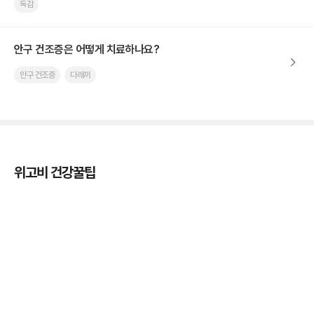
독감
안구 건조증은 어떻게 치료하나요?
안구 건조증
다래끼
위고비 건강꿀팁
열사병 후유증, 언제까지 지켜볼까
3분 꿀팁
열사병 응급처치, 어디까지 식혀야할까?
3분 꿀팁