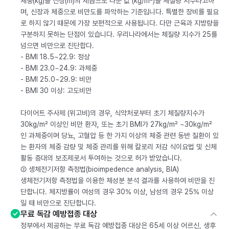
체중(kg)을 신장(m)의 제곱으로 나눈 값 (kg/m²)을 체질량 지수라고하
며, 신장과 체중으로 비만도를 파악하는 기준입니다. 특별한 장비를 필요
로 하지 않기 때문에 가장 보편적으로 사용됩니다. 다만 근육과 지방량을
구분하지 못하는 단점이 있습니다. 우리나라에서는 체질량 지수가 25를
넘으면 비만으로 진단합다.
- BMI 18.5~22.9: 정상
- BMI 23.0~24.9: 과체중
- BMI 25.0~29.9: 비만
- BMI 30 이상: 고도비만
다이어트 주사제 (위고비)의 경우, 식약처로부터 초기 체질량지수가
30kg/m² 이상인 비만 환자, 또는 초기 BMI가 27kg/m² ~30kg/m²
인 과체중이며 당뇨, 고혈압 등 한 가지 이상의 체중 관련 동반 질환이 있
는 환자의 체중 감량 및 체중 관리를 위해 칼로리 저감 식이요법 및 신체
활동 증대의 보조제로서 투여하는 것으로 허가 받았습니다.
② 생체전기저항 측정법(bioimpedence analysis, BIA)
생체전기저항 측정법을 이용한 체성분 분석 결과를 사용하여 비만을 진
단합니다. 체지방률이 여성의 경우 30% 이상, 남성의 경우 25% 이상
일 때 비만으로 진단합니다.
무료 독감 예방접종 대상
정부에서 제공하는 무료 독감 예방접종 대상은 65세 이상 어르신, 생후