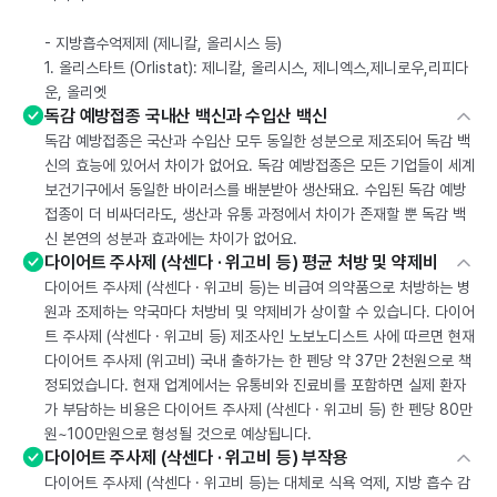
- 지방흡수억제제 (제니칼, 올리시스 등)
1. 올리스타트 (Orlistat): 제니칼, 올리시스, 제니엑스,제니로우,리피다
운, 올리엣
독감 예방접종 국내산 백신과 수입산 백신
독감 예방접종은 국산과 수입산 모두 동일한 성분으로 제조되어 독감 백
신의 효능에 있어서 차이가 없어요. 독감 예방접종은 모든 기업들이 세계
보건기구에서 동일한 바이러스를 배분받아 생산돼요. 수입된 독감 예방
접종이 더 비싸더라도, 생산과 유통 과정에서 차이가 존재할 뿐 독감 백
신 본연의 성분과 효과에는 차이가 없어요.
다이어트 주사제 (삭센다 · 위고비 등) 평균 처방 및 약제비
다이어트 주사제 (삭센다 · 위고비 등)는 비급여 의약품으로 처방하는 병
원과 조제하는 약국마다 처방비 및 약제비가 상이할 수 있습니다. 다이어
트 주사제 (삭센다 · 위고비 등) 제조사인 노보노디스트 사에 따르면 현재
다이어트 주사제 (위고비) 국내 출하가는 한 펜당 약 37만 2천원으로 책
정되었습니다. 현재 업계에서는 유통비와 진료비를 포함하면 실제 환자
가 부담하는 비용은 다이어트 주사제 (삭센다 · 위고비 등) 한 펜당 80만
원~100만원으로 형성될 것으로 예상됩니다.
다이어트 주사제 (삭센다 · 위고비 등) 부작용
다이어트 주사제 (삭센다 · 위고비 등)는 대체로 식욕 억제, 지방 흡수 감