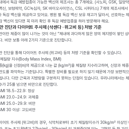
내에서 독감 예방접종이 가능한 백신의 제조사는 총 7개에요. (사노피, GSK, 일양약
백신, 보령제약, GC녹십자, SK 바이오사이언스, CSL 시퀴러스) 7개의 제조사에서 
가 독감 백신을 제공하고 있어요. 병원 별 독감 백신 보유 재고가 달라서, 선호하는 
감 백신이 있다면 꼭 미리 확인 후 독감 예방접종을 하러 방문해야 해요.
만 진단과 다이어트 주사제 (삭센다 · 위고비 등) 처방 기준
만이란 체중이 많이 나가는 것이 아닌 “체내에 과다하게 많은 양의 체지방이 쌓인 상
다. 비만 보통 아래 2가지 기준으로 진단합니다.
만 진단을 통해 다이어트 주사제 (위고비) 등의 처방 기준을 확인할 수 있습니다.
체질량 지수(Body Mass Index, BMI)
중(kg)을 신장(m)의 제곱으로 나눈 값 (kg/m²)을 체질량 지수라고하며, 신장과 체
만도를 파악하는 기준입니다. 특별한 장비를 필요로 하지 않기 때문에 가장 보편적으
됩니다. 다만 근육과 지방량을 구분하지 못하는 단점이 있습니다. 우리나라에서는 
수가 25를 넘으면 비만으로 진단합다.
BMI 18.5~22.9: 정상
BMI 23.0~24.9: 과체중
BMI 25.0~29.9: 비만
 BMI 30 이상: 고도비만
이어트 주사제 (위고비)의 경우, 식약처로부터 초기 체질량지수가 30kg/m² 이상인
자, 또는 초기 BMI가 27kg/m² ~30kg/m² 인 과체중이며 당뇨, 고혈압 등 한 가지