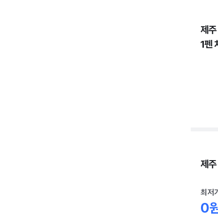
제주
1펜 
제주 
최저
0