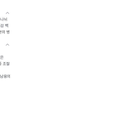
 나뉘
독감 백
분의 병
들은
중 조절
오남용의