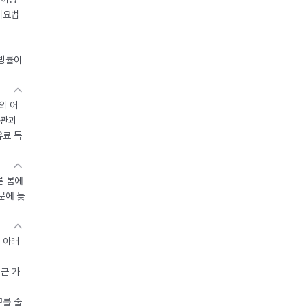
이요법
지방률이
의 어
기관과
유료 독
른 봄에
문에 늦
 아래
접근 가
모를 줄