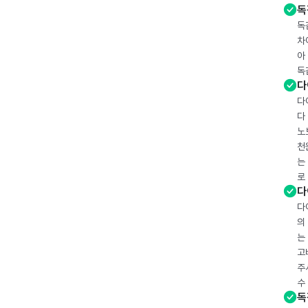
독
독
차
아
독
다
다
다
노
천
는
로
다
다
의
는
고
주
수
독