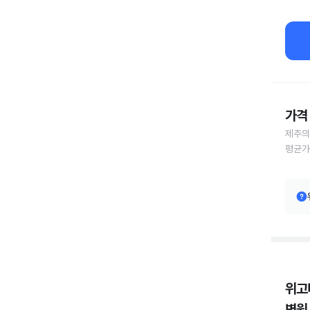
가격 
제주의
평균가
위고
병원