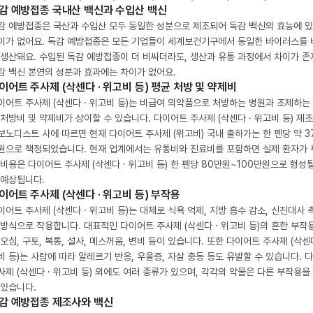
감 예방접종 국내산 백신과 수입산 백신
감 예방접종은 국산과 수입산 모두 동일한 성분으로 제조되어 독감 백신의 효능에 
이가 없어요. 독감 예방접종은 모든 기업들이 세계보건기구에서 동일한 바이러스를
 생산돼요. 수입된 독감 예방접종이 더 비싸더라도, 생산과 유통 과정에서 차이가 존
감 백신 본연의 성분과 효과에는 차이가 없어요.
이어트 주사제 (삭센다 · 위고비 등) 평균 처방 및 약제비
이어트 주사제 (삭센다 · 위고비 등)는 비급여 의약품으로 처방하는 병원과 조제하는
 처방비 및 약제비가 상이할 수 있습니다. 다이어트 주사제 (삭센다 · 위고비 등) 제
보노디스트 사에 따르면 현재 다이어트 주사제 (위고비) 국내 출하가는 한 펜당 약 3
원으로 책정되었습니다. 현재 업계에서는 유통비와 진료비를 포함하면 실제 환자가
 비용은 다이어트 주사제 (삭센다 · 위고비 등) 한 펜당 80만원~100만원으로 형성
 예상됩니다.
이어트 주사제 (삭센다 · 위고비 등) 부작용
이어트 주사제 (삭센다 · 위고비 등)는 대체로 식욕 억제, 지방 흡수 감소, 신진대사 
 방식으로 작용합니다. 대표적인 다이어트 주사제 (삭센다 · 위고비 등)의 흔한 부작
 오심, 구토, 복통, 설사, 메스꺼움, 변비 등이 있습니다. 또한 다이어트 주사제 (삭센다
비 등)는 사람에 따라 알레르기 반응, 우울증, 자살 충동 등도 유발할 수 있습니다. 
사제 (삭센다 · 위고비 등) 외에도 여러 종류가 있으며, 각각의 약물은 다른 부작용을
 있습니다.
감 예방접종 제조사와 백신