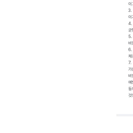
이
3
이
4
균
5
비
6
체
7
가
비
예
등
것