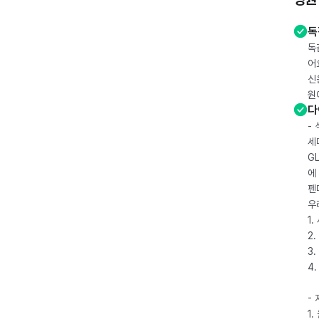
독
독
어
신
원
다
-
세
G
에
펜
우
1
2.
3.
4
-
1