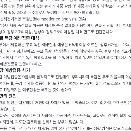
 체중 관련 동반 질환이 있는 환자의 체중 감량 및 체중 관리를 위해 칼로리 저감 식
 신체 활동 증대의 보조제로서 투여하는 것으로 허가 받았습니다.
생체전기저항 측정법(bioimpedence analysis, BIA)
체전기저항 측정법을 이용한 체성분 분석 결과를 사용하여 비만을 진단합니다. 체
성의 경우 30% 이상, 남성의 경우 25% 이상일 때 비만으로 진단합니다.
료 독감 예방접종 대상
부에서 제공하는 무료 독감 예방접종 대상은 65세 이상 어르신, 생후 6개월 ~ 13세
이, 그리고 임산부에요. 무료 독감 예방접종 대상에 해당하는 경우, 정부 지정 의료
건소에서 무료로 독감 예방접종을 할 수 있어요. 이외 일반인은 일반 의료기관에서 
 예방접종을 진행해야 해요.
감 예방접종 시기
감 예방접종은 9월부터 본격적으로 진행돼요. 우리나라의 독감은 주로 겨울부터 이
행하는데, 독감 주사를 접종하더라도 항체가 형성되는 기간이 2주 정도 소요되기 때
도 11월까지는 예방접종을 해두는 것이 좋아요.
만의 원인
만의 원인은 다양하며, 개인마다 차이가 있을 수 있습니다. 여기 몇 가지 주요 원인은
 같습니다.
. 칼로리 섭취의 증가 : 현대 사회에서 가공식품, 패스트푸드, 고칼로리 간식이 쉽게 
해지면서, 과도한 칼로리를 섭취하는 경우가 많습니다.
. 운동 부족 : 적극적인 신체 활동 없이 장시간 앉아서 지내는 생활 방식은 칼로리 소