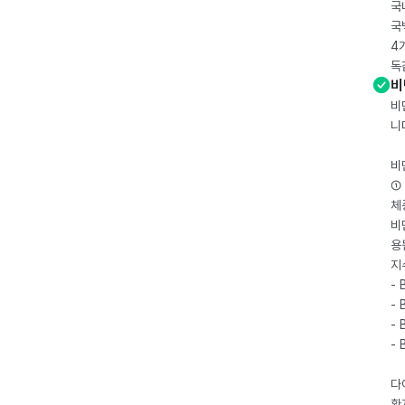
국
국
4
독
비
비
니
비
① 
체
비
용
지
- 
- 
- 
-
다
환