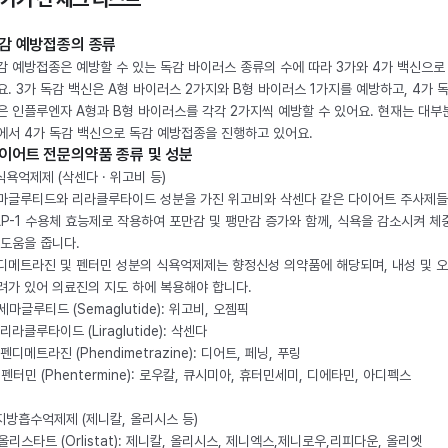
감 예방접종의 종류
감 예방접종은 예방할 수 있는 독감 바이러스 종류의 수에 따라 3가와 4가 백신으로
요. 3가 독감 백신은 A형 바이러스 2가지와 B형 바이러스 1가지를 예방하고, 4가 
은 인플루엔자 A형과 B형 바이러스를 각각 2가지씩 예방할 수 있어요. 현재는 대부
에서 4가 독감 백신으로 독감 예방접종을 진행하고 있어요.
이어트 전문의약품 종류 및 성분
 식욕억제제 (삭센다 · 위고비 등)
마글루티드와 리라클루타이드 성분을 가진 위고비와 삭센다 같은 다이어트 주사제
LP-1 수용체 효능제로 작용하여 포만감 및 팽만감 증가와 함께, 식욕을 감소시켜 체
 도움을 줍니다.
디메트라진 및 펜터민 성분의 식욕억제제는 향정신성 의약품에 해당되며, 내성 및 
려가 있어 의료진의 지도 하에 복용해야 합니다.
. 세마글루티드 (Semaglutide): 위고비, 오젬픽
 리라클루타이드 (Liraglutide): 삭센다
 펜디메트라진 (Phendimetrazine): 디어트, 페닝, 푸링
. 펜터민 (Phentermine): 로우칼, 큐시미아, 휴터민세미, 디에타민, 아디펙스
 지방흡수억제제 (제니칼, 올리시스 등)
. 올리스타트 (Orlistat): 제니칼, 올리시스, 제니엑스,제니로우,리피다운, 올리엣