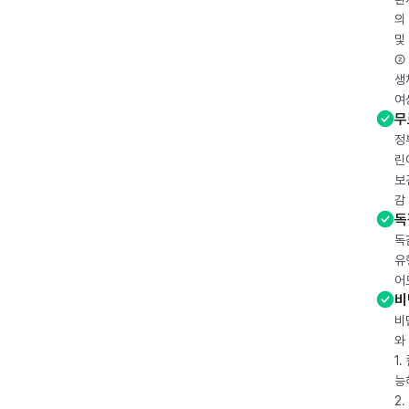
의
및
② 
생
여
무
정
린
보
감
독
독
유
어
비
비
와
1
능
2