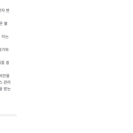
전자 변
몬 불
, 이는
 증가와
체중 증
 비만을
스 관리
을 받는