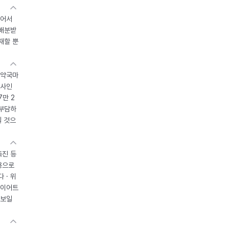
있어서
 배분받
재할 뿐
 약국마
조사인
7만 2
 부담하
될 것으
촉진 등
용으로
 · 위
다이어트
 보일