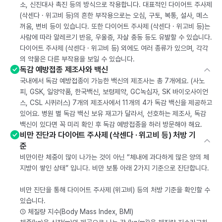
소, 신진대사 촉진 등의 방식으로 작용합니다. 대표적인 다이어트 주사제
(삭센다 · 위고비 등)의 흔한 부작용으로는 오심, 구토, 복통, 설사, 메스
꺼움, 변비 등이 있습니다. 또한 다이어트 주사제 (삭센다 · 위고비 등)는
사람에 따라 알레르기 반응, 우울증, 자살 충동 등도 유발할 수 있습니다.
다이어트 주사제 (삭센다 · 위고비 등) 외에도 여러 종류가 있으며, 각각
의 약물은 다른 부작용을 보일 수 있습니다.
독감 예방접종 제조사와 백신
국내에서 독감 예방접종이 가능한 백신의 제조사는 총 7개에요. (사노
피, GSK, 일양약품, 한국백신, 보령제약, GC녹십자, SK 바이오사이언
스, CSL 시퀴러스) 7개의 제조사에서 11개의 4가 독감 백신을 제공하고
있어요. 병원 별 독감 백신 보유 재고가 달라서, 선호하는 제조사, 독감
백신이 있다면 꼭 미리 확인 후 독감 예방접종을 하러 방문해야 해요.
비만 진단과 다이어트 주사제 (삭센다 · 위고비 등) 처방 기
준
비만이란 체중이 많이 나가는 것이 아닌 “체내에 과다하게 많은 양의 체
지방이 쌓인 상태” 입니다. 비만 보통 아래 2가지 기준으로 진단합니다.
비만 진단을 통해 다이어트 주사제 (위고비) 등의 처방 기준을 확인할 수
있습니다.
① 체질량 지수(Body Mass Index, BMI)