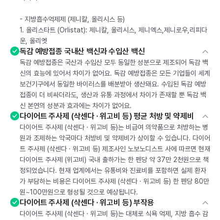
- 지방흡수억제제 (제니칼, 올리시스 등)
1. 올리스타트 (Orlistat): 제니칼, 올리시스, 제니엑스,제니로우,리피다
운, 올리엣
독감 예방접종 국내산 백신과 수입산 백신
독감 예방접종은 국산과 수입산 모두 동일한 성분으로 제조되어 독감 백
신의 효능에 있어서 차이가 없어요. 독감 예방접종은 모든 기업들이 세계
보건기구에서 동일한 바이러스를 배분받아 생산돼요. 수입된 독감 예방
접종이 더 비싸더라도, 생산과 유통 과정에서 차이가 존재할 뿐 독감 백
신 본연의 성분과 효과에는 차이가 없어요.
다이어트 주사제 (삭센다 · 위고비 등) 평균 처방 및 약제비
다이어트 주사제 (삭센다 · 위고비 등)는 비급여 의약품으로 처방하는 병
원과 조제하는 약국마다 처방비 및 약제비가 상이할 수 있습니다. 다이어
트 주사제 (삭센다 · 위고비 등) 제조사인 노보노디스트 사에 따르면 현재
다이어트 주사제 (위고비) 국내 출하가는 한 펜당 약 37만 2천원으로 책
정되었습니다. 현재 업계에서는 유통비와 진료비를 포함하면 실제 환자
가 부담하는 비용은 다이어트 주사제 (삭센다 · 위고비 등) 한 펜당 80만
원~100만원으로 형성될 것으로 예상됩니다.
다이어트 주사제 (삭센다 · 위고비 등) 부작용
다이어트 주사제 (삭센다 · 위고비 등)는 대체로 식욕 억제, 지방 흡수 감