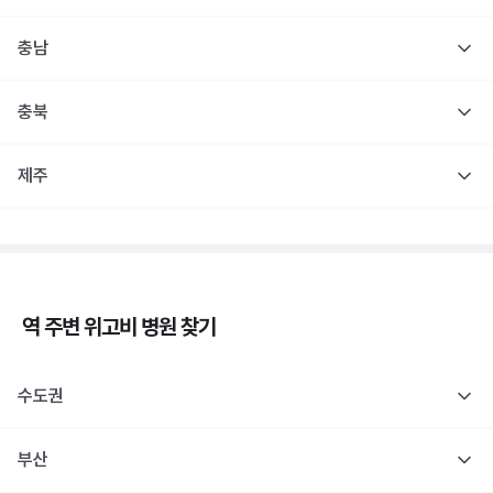
충남
충북
제주
역 주변
위고비
병원 찾기
수도권
부산