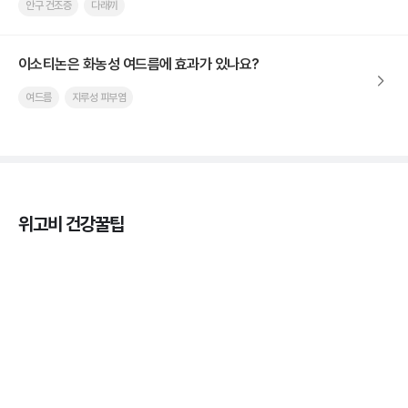
안구 건조증
다래끼
이소티논은 화농성 여드름에 효과가 있나요?
여드름
지루성 피부염
위고비 건강꿀팁
마운자로 효과, 언제부터 나타날까?
3분 꿀팁 ㆍ #마운자로
마운자로 온누리상품권으로 결제 가능한가요? — 최
저가 처방 꿀팁