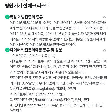
병원 가기 전 체크 리스트
독감 예방접종의 종류
독감 예방접종은 예방할 수 있는 독감 바이러스 종류의 수에 따라 3가와
4가 백신으로 나뉘어요. 3가 독감 백신은 A형 바이러스 2가지와 B형 바
이러스 1가지를 예방하고, 4가 독감 백신은 인플루엔자 A형과 B형 바이
러스를 각각 2가지씩 예방할 수 있어요. 현재는 대부분의 병원에서 4가
독감 백신으로 독감 예방접종을 진행하고 있어요.
다이어트 전문의약품 종류 및 성분
- 식욕억제제 (삭센다 · 위고비 등)
세마글루티드와 리라클루타이드 성분을 가진 위고비와 삭센다 같은 다이
어트 주사제들은 GLP-1 수용체 효능제로 작용하여 포만감 및 팽만감 증
가와 함께, 식욕을 감소시켜 체중 조절에 도움을 줍니다.
펜디메트라진 및 펜터민 성분의 식욕억제제는 향정신성 의약품에 해당되
며, 내성 및 오남용의 우려가 있어 의료진의 지도 하에 복용해야 합니다.
1. 세마글루티드 (Semaglutide): 위고비, 오젬픽
2. 리라클루타이드 (Liraglutide): 삭센다
3. 펜디메트라진 (Phendimetrazine): 디어트, 페닝, 푸링
4. 펜터민 (Phentermine): 로우칼, 큐시미아, 휴터민세미, 디에타민,
아디펙스