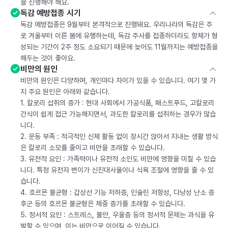
을 진행해야 해요.
독감 예방접종 시기
독감 예방접종은 9월부터 본격적으로 진행돼요. 우리나라의 독감은 주
로 겨울부터 이른 봄에 유행하는데, 독감 주사를 접종하더라도 항체가 형
성되는 기간이 2주 정도 소요되기 때문에 늦어도 11월까지는 예방접종을
해두는 것이 좋아요.
비만의 원인
비만의 원인은 다양하며, 개인마다 차이가 있을 수 있습니다. 여기 몇 가
지 주요 원인은 아래와 같습니다.
1. 칼로리 섭취의 증가 : 현대 사회에서 가공식품, 패스트푸드, 고칼로리
간식이 쉽게 접근 가능해지면서, 과도한 칼로리를 섭취하는 경우가 많습
니다.
2. 운동 부족 : 적극적인 신체 활동 없이 장시간 앉아서 지내는 생활 방식
은 칼로리 소모를 줄이고 비만을 초래할 수 있습니다.
3. 유전적 요인 : 가족력이나 유전적 소인도 비만에 영향을 미칠 수 있습
니다. 특정 유전자 변이가 신진대사율이나 식욕 조절에 영향을 줄 수 있
습니다.
4. 호르몬 불균형 : 갑상선 기능 저하증, 인슐린 저항성, 다낭성 난소 증
후군 등의 호르몬 불균형은 체중 증가를 초래할 수 있습니다.
5. 정서적 요인 : 스트레스, 불안, 우울증 등의 정서적 문제는 과식을 유
발할 수 있으며, 이는 비만으로 이어질 수 있습니다.