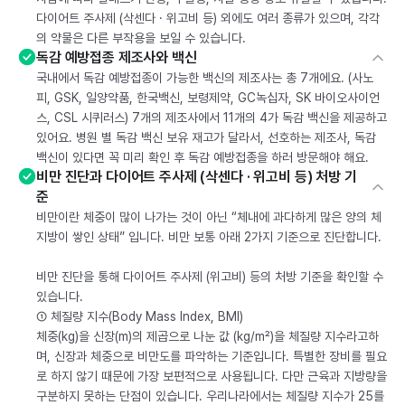
다이어트 주사제 (삭센다 · 위고비 등) 외에도 여러 종류가 있으며, 각각
의 약물은 다른 부작용을 보일 수 있습니다.
독감 예방접종 제조사와 백신
국내에서 독감 예방접종이 가능한 백신의 제조사는 총 7개에요. (사노
피, GSK, 일양약품, 한국백신, 보령제약, GC녹십자, SK 바이오사이언
스, CSL 시퀴러스) 7개의 제조사에서 11개의 4가 독감 백신을 제공하고
있어요. 병원 별 독감 백신 보유 재고가 달라서, 선호하는 제조사, 독감
백신이 있다면 꼭 미리 확인 후 독감 예방접종을 하러 방문해야 해요.
비만 진단과 다이어트 주사제 (삭센다 · 위고비 등) 처방 기
준
비만이란 체중이 많이 나가는 것이 아닌 “체내에 과다하게 많은 양의 체
지방이 쌓인 상태” 입니다. 비만 보통 아래 2가지 기준으로 진단합니다.
비만 진단을 통해 다이어트 주사제 (위고비) 등의 처방 기준을 확인할 수
있습니다.
① 체질량 지수(Body Mass Index, BMI)
체중(kg)을 신장(m)의 제곱으로 나눈 값 (kg/m²)을 체질량 지수라고하
며, 신장과 체중으로 비만도를 파악하는 기준입니다. 특별한 장비를 필요
로 하지 않기 때문에 가장 보편적으로 사용됩니다. 다만 근육과 지방량을
구분하지 못하는 단점이 있습니다. 우리나라에서는 체질량 지수가 25를