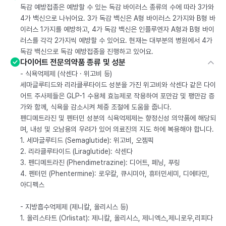
독감 예방접종은 예방할 수 있는 독감 바이러스 종류의 수에 따라 3가와
4가 백신으로 나뉘어요. 3가 독감 백신은 A형 바이러스 2가지와 B형 바
이러스 1가지를 예방하고, 4가 독감 백신은 인플루엔자 A형과 B형 바이
러스를 각각 2가지씩 예방할 수 있어요. 현재는 대부분의 병원에서 4가
독감 백신으로 독감 예방접종을 진행하고 있어요.
다이어트 전문의약품 종류 및 성분
- 식욕억제제 (삭센다 · 위고비 등)
세마글루티드와 리라클루타이드 성분을 가진 위고비와 삭센다 같은 다이
어트 주사제들은 GLP-1 수용체 효능제로 작용하여 포만감 및 팽만감 증
가와 함께, 식욕을 감소시켜 체중 조절에 도움을 줍니다.
펜디메트라진 및 펜터민 성분의 식욕억제제는 향정신성 의약품에 해당되
며, 내성 및 오남용의 우려가 있어 의료진의 지도 하에 복용해야 합니다.
1. 세마글루티드 (Semaglutide): 위고비, 오젬픽
2. 리라클루타이드 (Liraglutide): 삭센다
3. 펜디메트라진 (Phendimetrazine): 디어트, 페닝, 푸링
4. 펜터민 (Phentermine): 로우칼, 큐시미아, 휴터민세미, 디에타민,
아디펙스
- 지방흡수억제제 (제니칼, 올리시스 등)
1. 올리스타트 (Orlistat): 제니칼, 올리시스, 제니엑스,제니로우,리피다