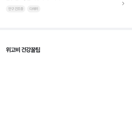
안구 건조증
다래끼
위고비 건강꿀팁
열사병 후유증, 언제까지 지켜볼까
3분 꿀팁
열사병 응급처치, 어디까지 식혀야할까?
3분 꿀팁