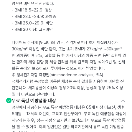
넘으면 비만으로 진단합다.
- BMI 18.5~22.9: 정상
- BMI 23.0~24.9: 과체중
- BMI 25.0~29.9: 비만
- BMI 30 이상: 고도비만
다이어트 주사제 (위고비)의 경우, 식약처로부터 초기 체질량지수가
30kg/m² 이상인 비만 환자, 또는 초기 BMI가 27kg/m² ~30kg/m²
인 과체중이며 당뇨, 고혈압 등 한 가지 이상의 체중 관련 동반 질환이 있
는 환자의 체중 감량 및 체중 관리를 위해 칼로리 저감 식이요법 및 신체
활동 증대의 보조제로서 투여하는 것으로 허가 받았습니다.
② 생체전기저항 측정법(bioimpedence analysis, BIA)
생체전기저항 측정법을 이용한 체성분 분석 결과를 사용하여 비만을 진
단합니다. 체지방률이 여성의 경우 30% 이상, 남성의 경우 25% 이상
일 때 비만으로 진단합니다.
무료 독감 예방접종 대상
정부에서 제공하는 무료 독감 예방접종 대상은 65세 이상 어르신, 생후
6개월 ~ 13세의 어린이, 그리고 임산부에요. 무료 독감 예방접종 대상에
해당하는 경우, 정부 지정 의료기관과 보건소에서 무료로 독감 예방접종
을 할 수 있어요. 이외 일반인은 일반 의료기관에서 유료 독감 예방접종