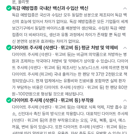
운, 올리엣
독감 예방접종 국내산 백신과 수입산 백신
독감 예방접종은 국산과 수입산 모두 동일한 성분으로 제조되어 독감 백
신의 효능에 있어서 차이가 없어요. 독감 예방접종은 모든 기업들이 세계
보건기구에서 동일한 바이러스를 배분받아 생산돼요. 수입된 독감 예방
접종이 더 비싸더라도, 생산과 유통 과정에서 차이가 존재할 뿐 독감 백
신 본연의 성분과 효과에는 차이가 없어요.
다이어트 주사제 (삭센다 · 위고비 등) 평균 처방 및 약제비
다이어트 주사제 (삭센다 · 위고비 등)는 비급여 의약품으로 처방하는 병
원과 조제하는 약국마다 처방비 및 약제비가 상이할 수 있습니다. 다이어
트 주사제 (삭센다 · 위고비 등) 제조사인 노보노디스트 사에 따르면 현재
다이어트 주사제 (위고비) 국내 출하가는 한 펜당 약 37만 2천원으로 책
정되었습니다. 현재 업계에서는 유통비와 진료비를 포함하면 실제 환자
가 부담하는 비용은 다이어트 주사제 (삭센다 · 위고비 등) 한 펜당 80만
원~100만원으로 형성될 것으로 예상됩니다.
다이어트 주사제 (삭센다 · 위고비 등) 부작용
다이어트 주사제 (삭센다 · 위고비 등)는 대체로 식욕 억제, 지방 흡수 감
소, 신진대사 촉진 등의 방식으로 작용합니다. 대표적인 다이어트 주사제
(삭센다 · 위고비 등)의 흔한 부작용으로는 오심, 구토, 복통, 설사, 메스
꺼움, 변비 등이 있습니다. 또한 다이어트 주사제 (삭센다 · 위고비 등)는
사람에 따라 알레르기 반응, 우울증, 자살 충동 등도 유발할 수 있습니다.