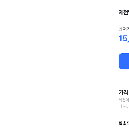
제천역
최저
15
가격 
제천역
터 평
접종