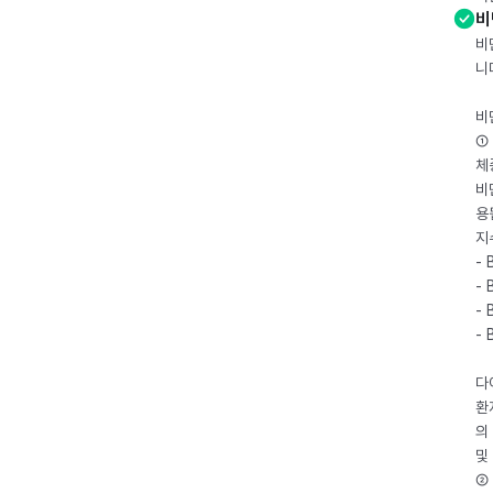
비
비
니
비
① 
체
비
용
지
- 
- 
- 
-
다
환
의
및
② 