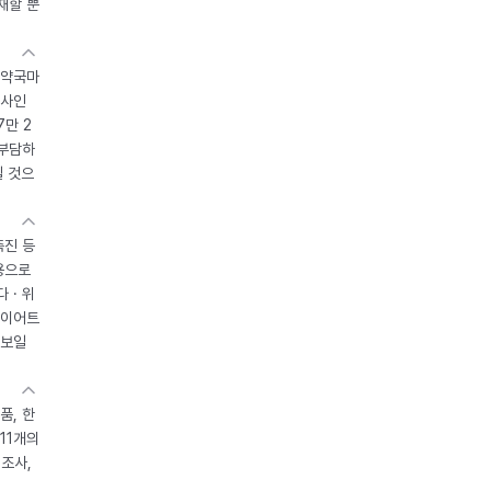
재할 뿐
 약국마
조사인
7만 2
 부담하
될 것으
촉진 등
용으로
 · 위
다이어트
 보일
품, 한
11개의
제조사,