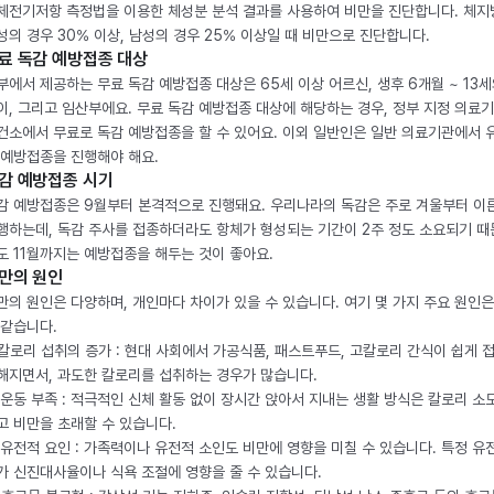
체전기저항 측정법을 이용한 체성분 분석 결과를 사용하여 비만을 진단합니다. 체
성의 경우 30% 이상, 남성의 경우 25% 이상일 때 비만으로 진단합니다.
료 독감 예방접종 대상
부에서 제공하는 무료 독감 예방접종 대상은 65세 이상 어르신, 생후 6개월 ~ 13세
이, 그리고 임산부에요. 무료 독감 예방접종 대상에 해당하는 경우, 정부 지정 의료
건소에서 무료로 독감 예방접종을 할 수 있어요. 이외 일반인은 일반 의료기관에서 
 예방접종을 진행해야 해요.
감 예방접종 시기
감 예방접종은 9월부터 본격적으로 진행돼요. 우리나라의 독감은 주로 겨울부터 이
행하는데, 독감 주사를 접종하더라도 항체가 형성되는 기간이 2주 정도 소요되기 때
도 11월까지는 예방접종을 해두는 것이 좋아요.
만의 원인
만의 원인은 다양하며, 개인마다 차이가 있을 수 있습니다. 여기 몇 가지 주요 원인은
 같습니다.
. 칼로리 섭취의 증가 : 현대 사회에서 가공식품, 패스트푸드, 고칼로리 간식이 쉽게 
해지면서, 과도한 칼로리를 섭취하는 경우가 많습니다.
. 운동 부족 : 적극적인 신체 활동 없이 장시간 앉아서 지내는 생활 방식은 칼로리 소
고 비만을 초래할 수 있습니다.
. 유전적 요인 : 가족력이나 유전적 소인도 비만에 영향을 미칠 수 있습니다. 특정 유
가 신진대사율이나 식욕 조절에 영향을 줄 수 있습니다.