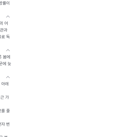
지방률이
의 어
기관과
유료 독
른 봄에
문에 늦
 아래
접근 가
모를 줄
전자 변