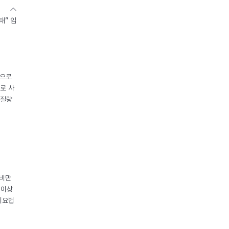
태” 입
중으로
로 사
체질량
 비만
 이상
이요법