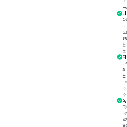
아
독
다
다
다
노
천
는
로
다
다
의
는
고
주
수
독
국
국
4
독