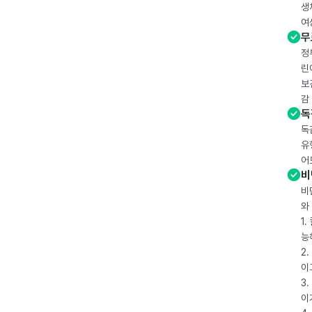
생
여
무
정
린
보
감
독
독
유
어
비
비
와
1
능
2
이
3
이