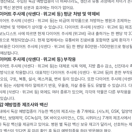
 생산돼요. 수입된 독감 예방접종이 더 비싸더라도, 생산과 유통 과정에서 차이가 존
감 백신 본연의 성분과 효과에는 차이가 없어요.
이어트 주사제 (삭센다 · 위고비 등) 평균 처방 및 약제비
이어트 주사제 (삭센다 · 위고비 등)는 비급여 의약품으로 처방하는 병원과 조제하는
 처방비 및 약제비가 상이할 수 있습니다. 다이어트 주사제 (삭센다 · 위고비 등) 제
보노디스트 사에 따르면 현재 다이어트 주사제 (위고비) 국내 출하가는 한 펜당 약 3
원으로 책정되었습니다. 현재 업계에서는 유통비와 진료비를 포함하면 실제 환자가
 비용은 다이어트 주사제 (삭센다 · 위고비 등) 한 펜당 80만원~100만원으로 형성
 예상됩니다.
이어트 주사제 (삭센다 · 위고비 등) 부작용
이어트 주사제 (삭센다 · 위고비 등)는 대체로 식욕 억제, 지방 흡수 감소, 신진대사 
 방식으로 작용합니다. 대표적인 다이어트 주사제 (삭센다 · 위고비 등)의 흔한 부작
 오심, 구토, 복통, 설사, 메스꺼움, 변비 등이 있습니다. 또한 다이어트 주사제 (삭센다
비 등)는 사람에 따라 알레르기 반응, 우울증, 자살 충동 등도 유발할 수 있습니다. 
사제 (삭센다 · 위고비 등) 외에도 여러 종류가 있으며, 각각의 약물은 다른 부작용을
 있습니다.
감 예방접종 제조사와 백신
내에서 독감 예방접종이 가능한 백신의 제조사는 총 7개에요. (사노피, GSK, 일양약
백신, 보령제약, GC녹십자, SK 바이오사이언스, CSL 시퀴러스) 7개의 제조사에서 
가 독감 백신을 제공하고 있어요. 병원 별 독감 백신 보유 재고가 달라서, 선호하는 
감 백신이 있다면 꼭 미리 확인 후 독감 예방접종을 하러 방문해야 해요.