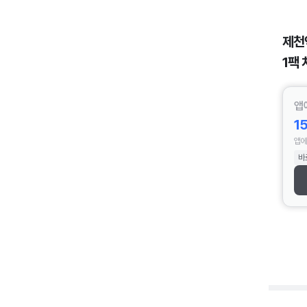
제천
1팩 
앱
1
앱에
바