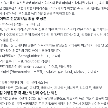
요. 3가 독감 백신은 A형 바이러스 2가지와 B형 바이러스 1가지를 예방하고, 4가 
은 인플루엔자 A형과 B형 바이러스를 각각 2가지씩 예방할 수 있어요. 현재는 대부
에서 4가 독감 백신으로 독감 예방접종을 진행하고 있어요.
이어트 전문의약품 종류 및 성분
 식욕억제제 (삭센다 · 위고비 등)
마글루티드와 리라클루타이드 성분을 가진 위고비와 삭센다 같은 다이어트 주사제
LP-1 수용체 효능제로 작용하여 포만감 및 팽만감 증가와 함께, 식욕을 감소시켜 체
 도움을 줍니다.
디메트라진 및 펜터민 성분의 식욕억제제는 향정신성 의약품에 해당되며, 내성 및 
려가 있어 의료진의 지도 하에 복용해야 합니다.
. 세마글루티드 (Semaglutide): 위고비, 오젬픽
 리라클루타이드 (Liraglutide): 삭센다
 펜디메트라진 (Phendimetrazine): 디어트, 페닝, 푸링
. 펜터민 (Phentermine): 로우칼, 큐시미아, 휴터민세미, 디에타민, 아디펙스
 지방흡수억제제 (제니칼, 올리시스 등)
. 올리스타트 (Orlistat): 제니칼, 올리시스, 제니엑스,제니로우,리피다운, 올리엣
감 예방접종 국내산 백신과 수입산 백신
감 예방접종은 국산과 수입산 모두 동일한 성분으로 제조되어 독감 백신의 효능에 
이가 없어요. 독감 예방접종은 모든 기업들이 세계보건기구에서 동일한 바이러스를