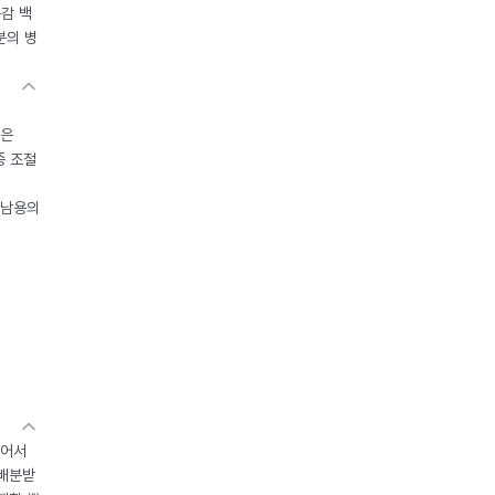
독감 백
분의 병
들은
중 조절
오남용의
있어서
 배분받