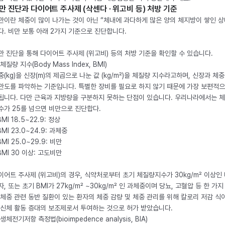
만 진단과 다이어트 주사제 (삭센다 · 위고비 등) 처방 기준
만이란 체중이 많이 나가는 것이 아닌 “체내에 과다하게 많은 양의 체지방이 쌓인 상
다. 비만 보통 아래 2가지 기준으로 진단합니다.
만 진단을 통해 다이어트 주사제 (위고비) 등의 처방 기준을 확인할 수 있습니다.
체질량 지수(Body Mass Index, BMI)
중(kg)을 신장(m)의 제곱으로 나눈 값 (kg/m²)을 체질량 지수라고하며, 신장과 체
만도를 파악하는 기준입니다. 특별한 장비를 필요로 하지 않기 때문에 가장 보편적으
됩니다. 다만 근육과 지방량을 구분하지 못하는 단점이 있습니다. 우리나라에서는 
수가 25를 넘으면 비만으로 진단합다.
BMI 18.5~22.9: 정상
BMI 23.0~24.9: 과체중
BMI 25.0~29.9: 비만
 BMI 30 이상: 고도비만
이어트 주사제 (위고비)의 경우, 식약처로부터 초기 체질량지수가 30kg/m² 이상인
자, 또는 초기 BMI가 27kg/m² ~30kg/m² 인 과체중이며 당뇨, 고혈압 등 한 가지
 체중 관련 동반 질환이 있는 환자의 체중 감량 및 체중 관리를 위해 칼로리 저감 식
 신체 활동 증대의 보조제로서 투여하는 것으로 허가 받았습니다.
생체전기저항 측정법(bioimpedence analysis, BIA)