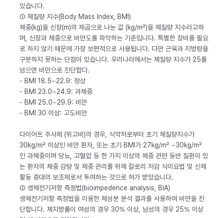
있습니다.
① 체질량 지수(Body Mass Index, BMI)
체중(kg)을 신장(m)의 제곱으로 나눈 값 (kg/m²)을 체질량 지수라고하
며, 신장과 체중으로 비만도를 파악하는 기준입니다. 특별한 장비를 필요
로 하지 않기 때문에 가장 보편적으로 사용됩니다. 다만 근육과 지방량을
구분하지 못하는 단점이 있습니다. 우리나라에서는 체질량 지수가 25를
넘으면 비만으로 진단합다.
- BMI 18.5~22.9: 정상
- BMI 23.0~24.9: 과체중
- BMI 25.0~29.9: 비만
- BMI 30 이상: 고도비만
다이어트 주사제 (위고비)의 경우, 식약처로부터 초기 체질량지수가
30kg/m² 이상인 비만 환자, 또는 초기 BMI가 27kg/m² ~30kg/m²
인 과체중이며 당뇨, 고혈압 등 한 가지 이상의 체중 관련 동반 질환이 있
는 환자의 체중 감량 및 체중 관리를 위해 칼로리 저감 식이요법 및 신체
활동 증대의 보조제로서 투여하는 것으로 허가 받았습니다.
② 생체전기저항 측정법(bioimpedence analysis, BIA)
생체전기저항 측정법을 이용한 체성분 분석 결과를 사용하여 비만을 진
단합니다. 체지방률이 여성의 경우 30% 이상, 남성의 경우 25% 이상