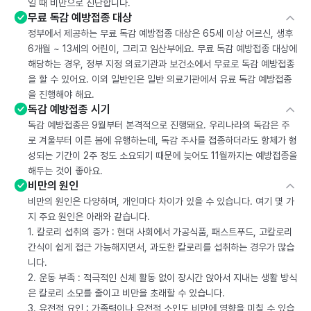
일 때 비만으로 진단합니다.
무료 독감 예방접종 대상
정부에서 제공하는 무료 독감 예방접종 대상은 65세 이상 어르신, 생후
6개월 ~ 13세의 어린이, 그리고 임산부에요. 무료 독감 예방접종 대상에
해당하는 경우, 정부 지정 의료기관과 보건소에서 무료로 독감 예방접종
을 할 수 있어요. 이외 일반인은 일반 의료기관에서 유료 독감 예방접종
을 진행해야 해요.
독감 예방접종 시기
독감 예방접종은 9월부터 본격적으로 진행돼요. 우리나라의 독감은 주
로 겨울부터 이른 봄에 유행하는데, 독감 주사를 접종하더라도 항체가 형
성되는 기간이 2주 정도 소요되기 때문에 늦어도 11월까지는 예방접종을
해두는 것이 좋아요.
비만의 원인
비만의 원인은 다양하며, 개인마다 차이가 있을 수 있습니다. 여기 몇 가
지 주요 원인은 아래와 같습니다.
1. 칼로리 섭취의 증가 : 현대 사회에서 가공식품, 패스트푸드, 고칼로리
간식이 쉽게 접근 가능해지면서, 과도한 칼로리를 섭취하는 경우가 많습
니다.
2. 운동 부족 : 적극적인 신체 활동 없이 장시간 앉아서 지내는 생활 방식
은 칼로리 소모를 줄이고 비만을 초래할 수 있습니다.
3. 유전적 요인 : 가족력이나 유전적 소인도 비만에 영향을 미칠 수 있습