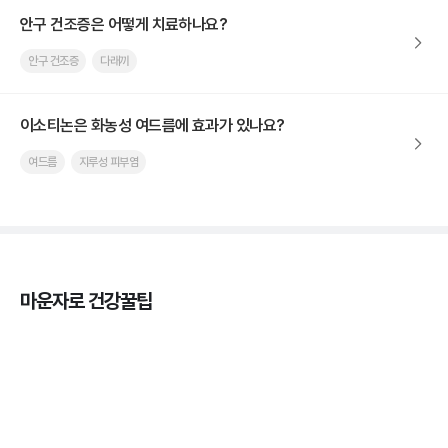
안구 건조증은 어떻게 치료하나요?
안구 건조증
다래끼
이소티논은 화농성 여드름에 효과가 있나요?
여드름
지루성 피부염
마운자로 건강꿀팁
마운자로 효과, 언제부터 나타날까?
3분 꿀팁 ㆍ #마운자로