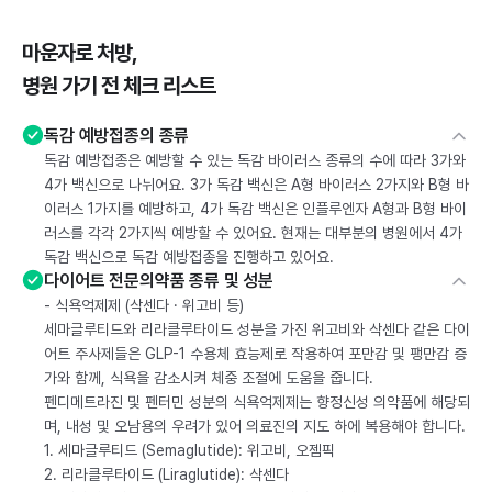
마운자로 처방,
병원 가기 전 체크 리스트
독감 예방접종의 종류
독감 예방접종은 예방할 수 있는 독감 바이러스 종류의 수에 따라 3가와
4가 백신으로 나뉘어요. 3가 독감 백신은 A형 바이러스 2가지와 B형 바
이러스 1가지를 예방하고, 4가 독감 백신은 인플루엔자 A형과 B형 바이
러스를 각각 2가지씩 예방할 수 있어요. 현재는 대부분의 병원에서 4가
독감 백신으로 독감 예방접종을 진행하고 있어요.
다이어트 전문의약품 종류 및 성분
- 식욕억제제 (삭센다 · 위고비 등)
세마글루티드와 리라클루타이드 성분을 가진 위고비와 삭센다 같은 다이
어트 주사제들은 GLP-1 수용체 효능제로 작용하여 포만감 및 팽만감 증
가와 함께, 식욕을 감소시켜 체중 조절에 도움을 줍니다.
펜디메트라진 및 펜터민 성분의 식욕억제제는 향정신성 의약품에 해당되
며, 내성 및 오남용의 우려가 있어 의료진의 지도 하에 복용해야 합니다.
1. 세마글루티드 (Semaglutide): 위고비, 오젬픽
2. 리라클루타이드 (Liraglutide): 삭센다