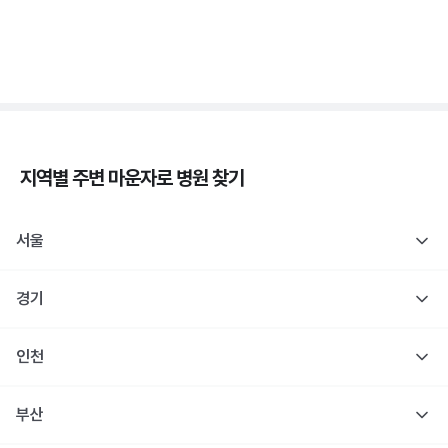
췌장장애, C-펩타이드 검사로 판정해요
3분 꿀팁 ㆍ #당뇨
지역별 주변
마운자로
병원 찾기
서울
경기
인천
부산