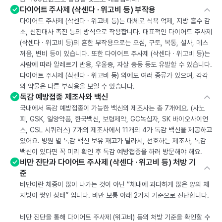
다이어트 주사제 (삭센다 · 위고비 등) 부작용
다이어트 주사제 (삭센다 · 위고비 등)는 대체로 식욕 억제, 지방 흡수 감
소, 신진대사 촉진 등의 방식으로 작용합니다. 대표적인 다이어트 주사제
(삭센다 · 위고비 등)의 흔한 부작용으로는 오심, 구토, 복통, 설사, 메스
꺼움, 변비 등이 있습니다. 또한 다이어트 주사제 (삭센다 · 위고비 등)는
사람에 따라 알레르기 반응, 우울증, 자살 충동 등도 유발할 수 있습니다.
다이어트 주사제 (삭센다 · 위고비 등) 외에도 여러 종류가 있으며, 각각
의 약물은 다른 부작용을 보일 수 있습니다.
독감 예방접종 제조사와 백신
국내에서 독감 예방접종이 가능한 백신의 제조사는 총 7개에요. (사노
피, GSK, 일양약품, 한국백신, 보령제약, GC녹십자, SK 바이오사이언
스, CSL 시퀴러스) 7개의 제조사에서 11개의 4가 독감 백신을 제공하고
있어요. 병원 별 독감 백신 보유 재고가 달라서, 선호하는 제조사, 독감
백신이 있다면 꼭 미리 확인 후 독감 예방접종을 하러 방문해야 해요.
비만 진단과 다이어트 주사제 (삭센다 · 위고비 등) 처방 기
준
비만이란 체중이 많이 나가는 것이 아닌 “체내에 과다하게 많은 양의 체
지방이 쌓인 상태” 입니다. 비만 보통 아래 2가지 기준으로 진단합니다.
비만 진단을 통해 다이어트 주사제 (위고비) 등의 처방 기준을 확인할 수