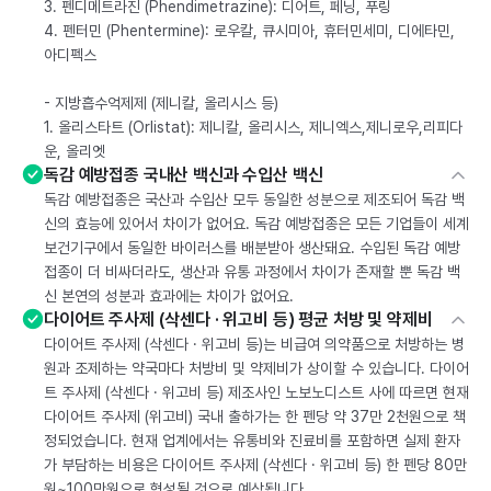
3. 펜디메트라진 (Phendimetrazine): 디어트, 페닝, 푸링
4. 펜터민 (Phentermine): 로우칼, 큐시미아, 휴터민세미, 디에타민,
아디펙스
- 지방흡수억제제 (제니칼, 올리시스 등)
1. 올리스타트 (Orlistat): 제니칼, 올리시스, 제니엑스,제니로우,리피다
운, 올리엣
독감 예방접종 국내산 백신과 수입산 백신
독감 예방접종은 국산과 수입산 모두 동일한 성분으로 제조되어 독감 백
신의 효능에 있어서 차이가 없어요. 독감 예방접종은 모든 기업들이 세계
보건기구에서 동일한 바이러스를 배분받아 생산돼요. 수입된 독감 예방
접종이 더 비싸더라도, 생산과 유통 과정에서 차이가 존재할 뿐 독감 백
신 본연의 성분과 효과에는 차이가 없어요.
다이어트 주사제 (삭센다 · 위고비 등) 평균 처방 및 약제비
다이어트 주사제 (삭센다 · 위고비 등)는 비급여 의약품으로 처방하는 병
원과 조제하는 약국마다 처방비 및 약제비가 상이할 수 있습니다. 다이어
트 주사제 (삭센다 · 위고비 등) 제조사인 노보노디스트 사에 따르면 현재
다이어트 주사제 (위고비) 국내 출하가는 한 펜당 약 37만 2천원으로 책
정되었습니다. 현재 업계에서는 유통비와 진료비를 포함하면 실제 환자
가 부담하는 비용은 다이어트 주사제 (삭센다 · 위고비 등) 한 펜당 80만
원~100만원으로 형성될 것으로 예상됩니다.