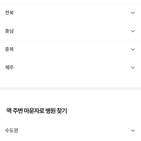
전북
충남
충북
제주
역 주변
마운자로
병원 찾기
수도권