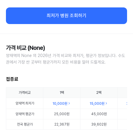
최저가 병원 조회하기
가격 비교 (None)
양재역의 None 의 2026년 가격 비교와 최저가, 평균가 정보입니다. 수도
권에서 가장 싼 곳부터 평균가까지 모든 비용을 알려 드릴게요.
접종료
가격비교
1팩
2팩
양재역
최저가
10,000원
15,000원
30
양재역
평균가
25,000원
45,000원
90
전국 평균가
22,367원
39,602원
57