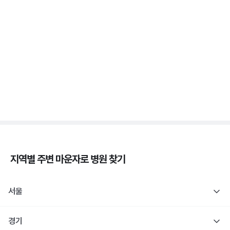
증상 없는 저혈당이 더 위험해요, 무자각 저혈당
3분 꿀팁 ㆍ #당뇨
새벽에 식은땀 흘리며 깨면 저혈당일까요? 야간 저혈
당
3분 꿀팁 ㆍ #당뇨
지역별 주변
마운자로
병원 찾기
서울
경기