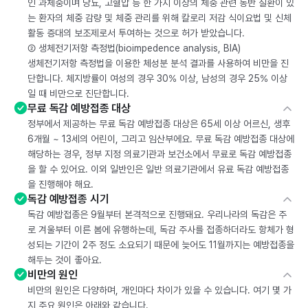
인 과체중이며 당뇨, 고혈압 등 한 가지 이상의 체중 관련 동반 질환이 있
는 환자의 체중 감량 및 체중 관리를 위해 칼로리 저감 식이요법 및 신체
활동 증대의 보조제로서 투여하는 것으로 허가 받았습니다.
② 생체전기저항 측정법(bioimpedence analysis, BIA)
생체전기저항 측정법을 이용한 체성분 분석 결과를 사용하여 비만을 진
단합니다. 체지방률이 여성의 경우 30% 이상, 남성의 경우 25% 이상
일 때 비만으로 진단합니다.
무료 독감 예방접종 대상
정부에서 제공하는 무료 독감 예방접종 대상은 65세 이상 어르신, 생후
6개월 ~ 13세의 어린이, 그리고 임산부에요. 무료 독감 예방접종 대상에
해당하는 경우, 정부 지정 의료기관과 보건소에서 무료로 독감 예방접종
을 할 수 있어요. 이외 일반인은 일반 의료기관에서 유료 독감 예방접종
을 진행해야 해요.
독감 예방접종 시기
독감 예방접종은 9월부터 본격적으로 진행돼요. 우리나라의 독감은 주
로 겨울부터 이른 봄에 유행하는데, 독감 주사를 접종하더라도 항체가 형
성되는 기간이 2주 정도 소요되기 때문에 늦어도 11월까지는 예방접종을
해두는 것이 좋아요.
비만의 원인
비만의 원인은 다양하며, 개인마다 차이가 있을 수 있습니다. 여기 몇 가
지 주요 원인은 아래와 같습니다.