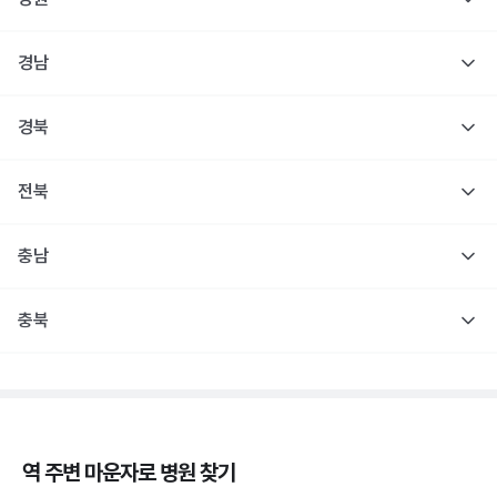
경남
경북
전북
충남
충북
역 주변
마운자로
병원 찾기