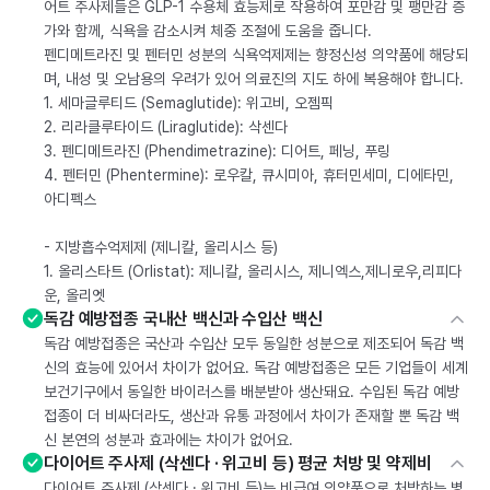
어트 주사제들은 GLP-1 수용체 효능제로 작용하여 포만감 및 팽만감 증
가와 함께, 식욕을 감소시켜 체중 조절에 도움을 줍니다.
펜디메트라진 및 펜터민 성분의 식욕억제제는 향정신성 의약품에 해당되
며, 내성 및 오남용의 우려가 있어 의료진의 지도 하에 복용해야 합니다.
1. 세마글루티드 (Semaglutide): 위고비, 오젬픽
2. 리라클루타이드 (Liraglutide): 삭센다
3. 펜디메트라진 (Phendimetrazine): 디어트, 페닝, 푸링
4. 펜터민 (Phentermine): 로우칼, 큐시미아, 휴터민세미, 디에타민,
아디펙스
- 지방흡수억제제 (제니칼, 올리시스 등)
1. 올리스타트 (Orlistat): 제니칼, 올리시스, 제니엑스,제니로우,리피다
운, 올리엣
독감 예방접종 국내산 백신과 수입산 백신
독감 예방접종은 국산과 수입산 모두 동일한 성분으로 제조되어 독감 백
신의 효능에 있어서 차이가 없어요. 독감 예방접종은 모든 기업들이 세계
보건기구에서 동일한 바이러스를 배분받아 생산돼요. 수입된 독감 예방
접종이 더 비싸더라도, 생산과 유통 과정에서 차이가 존재할 뿐 독감 백
신 본연의 성분과 효과에는 차이가 없어요.
다이어트 주사제 (삭센다 · 위고비 등) 평균 처방 및 약제비
다이어트 주사제 (삭센다 · 위고비 등)는 비급여 의약품으로 처방하는 병