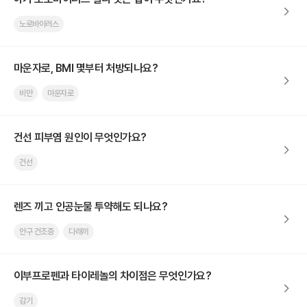
노로바이러스
마운자로, BMI 몇부터 처방되나요?
비만
마운자로
건선 피부염 원인이 무엇인가요?
건선
렌즈 끼고 인공눈물 투약해도 되나요?
안구 건조증
다래끼
이부프로펜과 타이레놀의 차이점은 무엇인가요?
감기