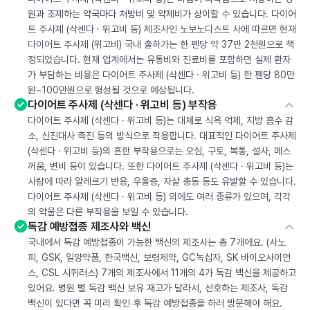
원과 조제하는 약국마다 처방비 및 약제비가 상이할 수 있습니다. 다이어
트 주사제 (삭센다 · 위고비 등) 제조사인 노보노디스트 사에 따르면 현재
다이어트 주사제 (위고비) 국내 출하가는 한 펜당 약 37만 2천원으로 책
정되었습니다. 현재 업계에서는 유통비와 진료비를 포함하면 실제 환자
가 부담하는 비용은 다이어트 주사제 (삭센다 · 위고비 등) 한 펜당 80만
원~100만원으로 형성될 것으로 예상됩니다.
다이어트 주사제 (삭센다 · 위고비 등) 부작용
다이어트 주사제 (삭센다 · 위고비 등)는 대체로 식욕 억제, 지방 흡수 감
소, 신진대사 촉진 등의 방식으로 작용합니다. 대표적인 다이어트 주사제
(삭센다 · 위고비 등)의 흔한 부작용으로는 오심, 구토, 복통, 설사, 메스
꺼움, 변비 등이 있습니다. 또한 다이어트 주사제 (삭센다 · 위고비 등)는
사람에 따라 알레르기 반응, 우울증, 자살 충동 등도 유발할 수 있습니다.
다이어트 주사제 (삭센다 · 위고비 등) 외에도 여러 종류가 있으며, 각각
의 약물은 다른 부작용을 보일 수 있습니다.
독감 예방접종 제조사와 백신
국내에서 독감 예방접종이 가능한 백신의 제조사는 총 7개에요. (사노
피, GSK, 일양약품, 한국백신, 보령제약, GC녹십자, SK 바이오사이언
스, CSL 시퀴러스) 7개의 제조사에서 11개의 4가 독감 백신을 제공하고
있어요. 병원 별 독감 백신 보유 재고가 달라서, 선호하는 제조사, 독감
백신이 있다면 꼭 미리 확인 후 독감 예방접종을 하러 방문해야 해요.