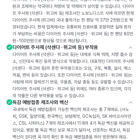
원과 조제하는 약국마다 처방비 및 약제비가 상이할 수 있습니다. 다이어
트 주사제 (삭센다 · 위고비 등) 제조사인 노보노디스트 사에 따르면 현재
다이어트 주사제 (위고비) 국내 출하가는 한 펜당 약 37만 2천원으로 책
정되었습니다. 현재 업계에서는 유통비와 진료비를 포함하면 실제 환자
가 부담하는 비용은 다이어트 주사제 (삭센다 · 위고비 등) 한 펜당 80만
원~100만원으로 형성될 것으로 예상됩니다.
다이어트 주사제 (삭센다 · 위고비 등) 부작용
다이어트 주사제 (삭센다 · 위고비 등)는 대체로 식욕 억제, 지방 흡수 감
소, 신진대사 촉진 등의 방식으로 작용합니다. 대표적인 다이어트 주사제
(삭센다 · 위고비 등)의 흔한 부작용으로는 오심, 구토, 복통, 설사, 메스
꺼움, 변비 등이 있습니다. 또한 다이어트 주사제 (삭센다 · 위고비 등)는
사람에 따라 알레르기 반응, 우울증, 자살 충동 등도 유발할 수 있습니다.
다이어트 주사제 (삭센다 · 위고비 등) 외에도 여러 종류가 있으며, 각각
의 약물은 다른 부작용을 보일 수 있습니다.
독감 예방접종 제조사와 백신
국내에서 독감 예방접종이 가능한 백신의 제조사는 총 7개에요. (사노
피, GSK, 일양약품, 한국백신, 보령제약, GC녹십자, SK 바이오사이언
스, CSL 시퀴러스) 7개의 제조사에서 11개의 4가 독감 백신을 제공하고
있어요. 병원 별 독감 백신 보유 재고가 달라서, 선호하는 제조사, 독감
백신이 있다면 꼭 미리 확인 후 독감 예방접종을 하러 방문해야 해요.