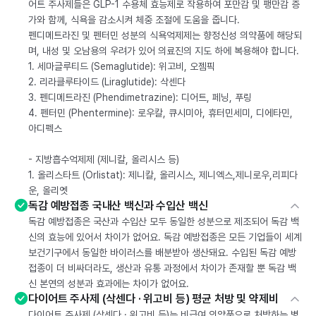
어트 주사제들은 GLP-1 수용체 효능제로 작용하여 포만감 및 팽만감 증
가와 함께, 식욕을 감소시켜 체중 조절에 도움을 줍니다.
펜디메트라진 및 펜터민 성분의 식욕억제제는 향정신성 의약품에 해당되
며, 내성 및 오남용의 우려가 있어 의료진의 지도 하에 복용해야 합니다.
1. 세마글루티드 (Semaglutide): 위고비, 오젬픽
2. 리라클루타이드 (Liraglutide): 삭센다
3. 펜디메트라진 (Phendimetrazine): 디어트, 페닝, 푸링
4. 펜터민 (Phentermine): 로우칼, 큐시미아, 휴터민세미, 디에타민,
아디펙스
- 지방흡수억제제 (제니칼, 올리시스 등)
1. 올리스타트 (Orlistat): 제니칼, 올리시스, 제니엑스,제니로우,리피다
운, 올리엣
독감 예방접종 국내산 백신과 수입산 백신
독감 예방접종은 국산과 수입산 모두 동일한 성분으로 제조되어 독감 백
신의 효능에 있어서 차이가 없어요. 독감 예방접종은 모든 기업들이 세계
보건기구에서 동일한 바이러스를 배분받아 생산돼요. 수입된 독감 예방
접종이 더 비싸더라도, 생산과 유통 과정에서 차이가 존재할 뿐 독감 백
신 본연의 성분과 효과에는 차이가 없어요.
다이어트 주사제 (삭센다 · 위고비 등) 평균 처방 및 약제비
다이어트 주사제 (삭센다 · 위고비 등)는 비급여 의약품으로 처방하는 병