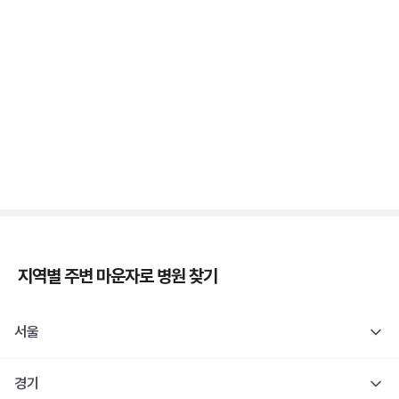
증상 없는 저혈당이 더 위험해요, 무자각 저혈당
3분 꿀팁 ㆍ #당뇨
새벽에 식은땀 흘리며 깨면 저혈당일까요? 야간 저혈
당
3분 꿀팁 ㆍ #당뇨
지역별 주변
마운자로
병원 찾기
서울
경기