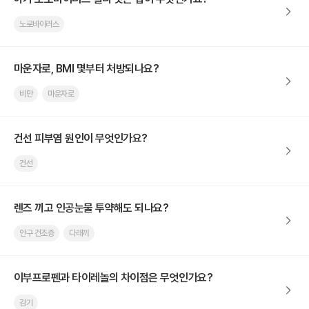
노로바이러스
마운자로, BMI 몇부터 처방되나요?
비만
마운자로
건선 피부염 원인이 무엇인가요?
건선
렌즈 끼고 인공눈물 투약해도 되나요?
안구 건조증
다래끼
이부프로펜과 타이레놀의 차이점은 무엇인가요?
감기