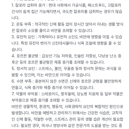
1. 칼로리 섭취의 증가 : 현대 사회에서 가공식품, 패스트푸드, 고칼로리
간식이 쉽게 접근 가능해지면서, 과도한 칼로리를 섭취하는 경우가 많습
니다.
2. 운동 부족 : 적극적인 신체 활동 없이 장시간 앉아서 지내는 생활 방식
은 칼로리 소모를 줄이고 비만을 초래할 수 있습니다.
3. 유전적 요인 : 가족력이나 유전적 소인도 비만에 영향을 미칠 수 있습
니다. 특정 유전자 변이가 신진대사율이나 식욕 조절에 영향을 줄 수 있
습니다.
4. 호르몬 불균형 : 갑상선 기능 저하증, 인슐린 저항성, 다낭성 난소 증
후군 등의 호르몬 불균형은 체중 증가를 초래할 수 있습니다.
5. 정서적 요인 : 스트레스, 불안, 우울증 등의 정서적 문제는 과식을 유
발할 수 있으며, 이는 비만으로 이어질 수 있습니다.
6. 수면 부족 : 충분하지 않은 수면은 신체의 호르몬 균형을 불안정하게
만들고, 식욕 증가와 체중 증가로 이어질 수 있습니다.
7. 약물의 부작용 : 스테로이드, 항우울제, 당뇨병 치료제 등 일부 약물은
부작용으로 체중 증가를 초래할 수 있습니다.
비만은 생물학적, 환경적, 행동적, 사회경제적 요인의 복합적인 원인으로
발생합니다. 비만을 예방하고 관리하기 위해서는 건강한 식습관, 규칙적
인 신체 활동, 적절한 수면, 스트레스 관리 등의 생활 습관 개선이 필요합
니다. 필요한 경우, 의사나 영양사와 같은 전문가의 도움을 받는 것도 중