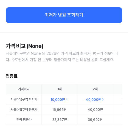
최저가 병원 조회하기
가격 비교 (None)
서울대입구역의 None 의 2026년 가격 비교와 최저가, 평균가 정보입니
다. 수도권에서 가장 싼 곳부터 평균가까지 모든 비용을 알려 드릴게요.
접종료
가격비교
1팩
2팩
서울대입구역
최저가
10,000원
40,000원
60
서울대입구역
평균가
16,666원
40,000원
60
전국 평균가
22,367원
39,602원
57