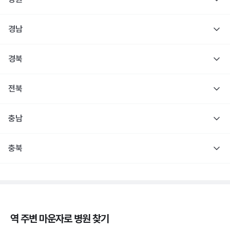
경남
경북
전북
충남
충북
역 주변
마운자로
병원 찾기