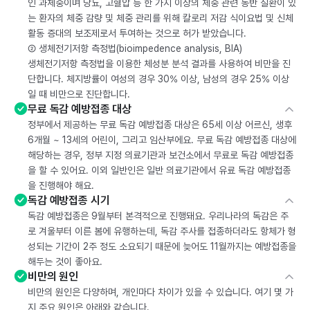
인 과체중이며 당뇨, 고혈압 등 한 가지 이상의 체중 관련 동반 질환이 있
는 환자의 체중 감량 및 체중 관리를 위해 칼로리 저감 식이요법 및 신체
활동 증대의 보조제로서 투여하는 것으로 허가 받았습니다.
② 생체전기저항 측정법(bioimpedence analysis, BIA)
생체전기저항 측정법을 이용한 체성분 분석 결과를 사용하여 비만을 진
단합니다. 체지방률이 여성의 경우 30% 이상, 남성의 경우 25% 이상
일 때 비만으로 진단합니다.
무료 독감 예방접종 대상
정부에서 제공하는 무료 독감 예방접종 대상은 65세 이상 어르신, 생후
6개월 ~ 13세의 어린이, 그리고 임산부에요. 무료 독감 예방접종 대상에
해당하는 경우, 정부 지정 의료기관과 보건소에서 무료로 독감 예방접종
을 할 수 있어요. 이외 일반인은 일반 의료기관에서 유료 독감 예방접종
을 진행해야 해요.
독감 예방접종 시기
독감 예방접종은 9월부터 본격적으로 진행돼요. 우리나라의 독감은 주
로 겨울부터 이른 봄에 유행하는데, 독감 주사를 접종하더라도 항체가 형
성되는 기간이 2주 정도 소요되기 때문에 늦어도 11월까지는 예방접종을
해두는 것이 좋아요.
비만의 원인
비만의 원인은 다양하며, 개인마다 차이가 있을 수 있습니다. 여기 몇 가
지 주요 원인은 아래와 같습니다.