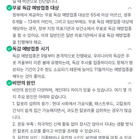
일 때 비만으로 진단합니다.
무료 독감 예방접종 대상
정부에서 제공하는 무료 독감 예방접종 대상은 65세 이상 어르신, 생후
6개월 ~ 13세의 어린이, 그리고 임산부에요. 무료 독감 예방접종 대상에
해당하는 경우, 정부 지정 의료기관과 보건소에서 무료로 독감 예방접종
을 할 수 있어요. 이외 일반인은 일반 의료기관에서 유료 독감 예방접종
을 진행해야 해요.
독감 예방접종 시기
독감 예방접종은 9월부터 본격적으로 진행돼요. 우리나라의 독감은 주
로 겨울부터 이른 봄에 유행하는데, 독감 주사를 접종하더라도 항체가 형
성되는 기간이 2주 정도 소요되기 때문에 늦어도 11월까지는 예방접종을
해두는 것이 좋아요.
비만의 원인
비만의 원인은 다양하며, 개인마다 차이가 있을 수 있습니다. 여기 몇 가
지 주요 원인은 아래와 같습니다.
1. 칼로리 섭취의 증가 : 현대 사회에서 가공식품, 패스트푸드, 고칼로리
간식이 쉽게 접근 가능해지면서, 과도한 칼로리를 섭취하는 경우가 많습
니다.
2. 운동 부족 : 적극적인 신체 활동 없이 장시간 앉아서 지내는 생활 방식
은 칼로리 소모를 줄이고 비만을 초래할 수 있습니다.
3. 유전적 요인 : 가족력이나 유전적 소인도 비만에 영향을 미칠 수 있습