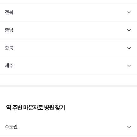
전북
충남
충북
제주
역 주변
마운자로
병원 찾기
수도권