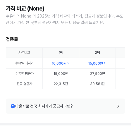
가격 비교 (None)
수유역의 None 의 2026년 가격 비교와 최저가, 평균가 정보입니다. 수도
권에서 가장 싼 곳부터 평균가까지 모든 비용을 알려 드릴게요.
접종료
가격비교
1팩
2팩
수유역
최저가
10,000원
15,000원
20
수유역
평균가
15,000원
27,500원
20
전국 평균가
22,315원
39,581원
57
마운자로 전국 최저가가 궁금하다면?