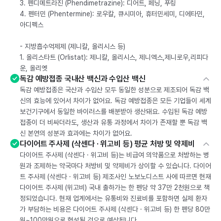
3. 펜디메트라진 (Phendimetrazine): 디어트, 페닝, 푸링
4. 펜터민 (Phentermine): 로우칼, 큐시미아, 휴터민세미, 디에타민,
아디펙스
- 지방흡수억제제 (제니칼, 올리시스 등)
1. 올리스타트 (Orlistat): 제니칼, 올리시스, 제니엑스,제니로우,리피다
운, 올리엣
독감 예방접종 국내산 백신과 수입산 백신
독감 예방접종은 국산과 수입산 모두 동일한 성분으로 제조되어 독감 백
신의 효능에 있어서 차이가 없어요. 독감 예방접종은 모든 기업들이 세계
보건기구에서 동일한 바이러스를 배분받아 생산돼요. 수입된 독감 예방
접종이 더 비싸더라도, 생산과 유통 과정에서 차이가 존재할 뿐 독감 백
신 본연의 성분과 효과에는 차이가 없어요.
다이어트 주사제 (삭센다 · 위고비 등) 평균 처방 및 약제비
다이어트 주사제 (삭센다 · 위고비 등)는 비급여 의약품으로 처방하는 병
원과 조제하는 약국마다 처방비 및 약제비가 상이할 수 있습니다. 다이어
트 주사제 (삭센다 · 위고비 등) 제조사인 노보노디스트 사에 따르면 현재
다이어트 주사제 (위고비) 국내 출하가는 한 펜당 약 37만 2천원으로 책
정되었습니다. 현재 업계에서는 유통비와 진료비를 포함하면 실제 환자
가 부담하는 비용은 다이어트 주사제 (삭센다 · 위고비 등) 한 펜당 80만
원~100만원으로 형성될 것으로 예상됩니다.