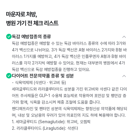
마운자로 처방,
병원 가기 전 체크 리스트
독감 예방접종의 종류
독감 예방접종은 예방할 수 있는 독감 바이러스 종류의 수에 따라 3가와
4가 백신으로 나뉘어요. 3가 독감 백신은 A형 바이러스 2가지와 B형 바
이러스 1가지를 예방하고, 4가 독감 백신은 인플루엔자 A형과 B형 바이
러스를 각각 2가지씩 예방할 수 있어요. 현재는 대부분의 병원에서 4가
독감 백신으로 독감 예방접종을 진행하고 있어요.
다이어트 전문의약품 종류 및 성분
- 식욕억제제 (삭센다 · 위고비 등)
세마글루티드와 리라클루타이드 성분을 가진 위고비와 삭센다 같은 다이
어트 주사제들은 GLP-1 수용체 효능제로 작용하여 포만감 및 팽만감 증
가와 함께, 식욕을 감소시켜 체중 조절에 도움을 줍니다.
펜디메트라진 및 펜터민 성분의 식욕억제제는 향정신성 의약품에 해당되
며, 내성 및 오남용의 우려가 있어 의료진의 지도 하에 복용해야 합니다.
1. 세마글루티드 (Semaglutide): 위고비, 오젬픽
2. 리라클루타이드 (Liraglutide): 삭센다