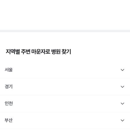
당
3분 꿀팁 ㆍ #당뇨
지역별 주변
마운자로
병원 찾기
서울
경기
인천
부산