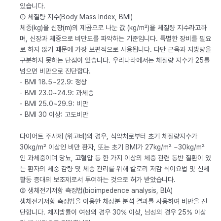
있습니다.
① 체질량 지수(Body Mass Index, BMI)
체중(kg)을 신장(m)의 제곱으로 나눈 값 (kg/m²)을 체질량 지수라고하
며, 신장과 체중으로 비만도를 파악하는 기준입니다. 특별한 장비를 필요
로 하지 않기 때문에 가장 보편적으로 사용됩니다. 다만 근육과 지방량을
구분하지 못하는 단점이 있습니다. 우리나라에서는 체질량 지수가 25를
넘으면 비만으로 진단합다.
- BMI 18.5~22.9: 정상
- BMI 23.0~24.9: 과체중
- BMI 25.0~29.9: 비만
- BMI 30 이상: 고도비만
다이어트 주사제 (위고비)의 경우, 식약처로부터 초기 체질량지수가
30kg/m² 이상인 비만 환자, 또는 초기 BMI가 27kg/m² ~30kg/m²
인 과체중이며 당뇨, 고혈압 등 한 가지 이상의 체중 관련 동반 질환이 있
는 환자의 체중 감량 및 체중 관리를 위해 칼로리 저감 식이요법 및 신체
활동 증대의 보조제로서 투여하는 것으로 허가 받았습니다.
② 생체전기저항 측정법(bioimpedence analysis, BIA)
생체전기저항 측정법을 이용한 체성분 분석 결과를 사용하여 비만을 진
단합니다. 체지방률이 여성의 경우 30% 이상, 남성의 경우 25% 이상