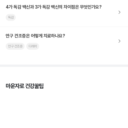
4가 독감 백신과 3가 독감 백신의 차이점은 무엇인가요?
독감
안구 건조증은 어떻게 치료하나요?
안구 건조증
다래끼
마운자로 건강꿀팁
열사병 후유증, 언제까지 지켜볼까
3분 꿀팁