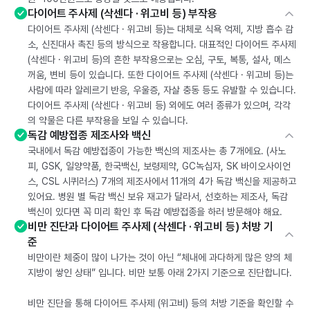
다이어트 주사제 (삭센다 · 위고비 등) 부작용
다이어트 주사제 (삭센다 · 위고비 등)는 대체로 식욕 억제, 지방 흡수 감
소, 신진대사 촉진 등의 방식으로 작용합니다. 대표적인 다이어트 주사제
(삭센다 · 위고비 등)의 흔한 부작용으로는 오심, 구토, 복통, 설사, 메스
꺼움, 변비 등이 있습니다. 또한 다이어트 주사제 (삭센다 · 위고비 등)는
사람에 따라 알레르기 반응, 우울증, 자살 충동 등도 유발할 수 있습니다.
다이어트 주사제 (삭센다 · 위고비 등) 외에도 여러 종류가 있으며, 각각
의 약물은 다른 부작용을 보일 수 있습니다.
독감 예방접종 제조사와 백신
국내에서 독감 예방접종이 가능한 백신의 제조사는 총 7개에요. (사노
피, GSK, 일양약품, 한국백신, 보령제약, GC녹십자, SK 바이오사이언
스, CSL 시퀴러스) 7개의 제조사에서 11개의 4가 독감 백신을 제공하고
있어요. 병원 별 독감 백신 보유 재고가 달라서, 선호하는 제조사, 독감
백신이 있다면 꼭 미리 확인 후 독감 예방접종을 하러 방문해야 해요.
비만 진단과 다이어트 주사제 (삭센다 · 위고비 등) 처방 기
준
비만이란 체중이 많이 나가는 것이 아닌 “체내에 과다하게 많은 양의 체
지방이 쌓인 상태” 입니다. 비만 보통 아래 2가지 기준으로 진단합니다.
비만 진단을 통해 다이어트 주사제 (위고비) 등의 처방 기준을 확인할 수