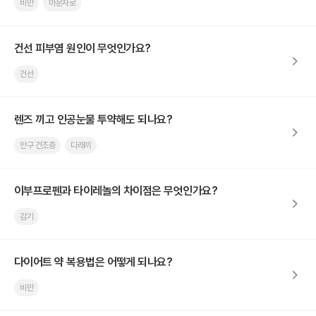
비만
마운자로
건선 피부염 원인이 무엇인가요?
건선
렌즈 끼고 인공눈물 투약해도 되나요?
안구 건조증
다래끼
이부프로펜과 타이레놀의 차이점은 무엇인가요?
감기
다이어트 약 복용법은 어떻게 되나요?
비만