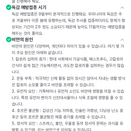
을 진행해야 해요.
독감 예방접종 시기
독감 예방접종은 9월부터 본격적으로 진행돼요. 우리나라의 독감은 주
로 겨울부터 이른 봄에 유행하는데, 독감 주사를 접종하더라도 항체가 형
성되는 기간이 2주 정도 소요되기 때문에 늦어도 11월까지는 예방접종을
해두는 것이 좋아요.
비만의 원인
비만의 원인은 다양하며, 개인마다 차이가 있을 수 있습니다. 여기 몇 가
지 주요 원인은 아래와 같습니다.
1. 칼로리 섭취의 증가 : 현대 사회에서 가공식품, 패스트푸드, 고칼로리
간식이 쉽게 접근 가능해지면서, 과도한 칼로리를 섭취하는 경우가 많습
니다.
2. 운동 부족 : 적극적인 신체 활동 없이 장시간 앉아서 지내는 생활 방식
은 칼로리 소모를 줄이고 비만을 초래할 수 있습니다.
3. 유전적 요인 : 가족력이나 유전적 소인도 비만에 영향을 미칠 수 있습
니다. 특정 유전자 변이가 신진대사율이나 식욕 조절에 영향을 줄 수 있
습니다.
4. 호르몬 불균형 : 갑상선 기능 저하증, 인슐린 저항성, 다낭성 난소 증
후군 등의 호르몬 불균형은 체중 증가를 초래할 수 있습니다.
5. 정서적 요인 : 스트레스, 불안, 우울증 등의 정서적 문제는 과식을 유
발할 수 있으며, 이는 비만으로 이어질 수 있습니다.