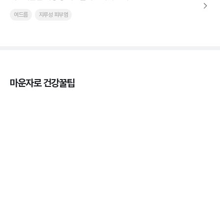
여드름
지루성 피부염
마운자로 건강꿀팁
마운자로 온누리상품권으로 결제 가능한가요? — 최
저가 처방 꿀팁
3분 꿀팁 ㆍ #비만 #마운자로
마운자로 사용 후 어디에 버려야 할까? 올바른 폐기
법 총정리
3분 꿀팁 ㆍ #비만 #마운자로