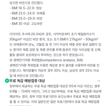
넘으면 비만으로 진단합다.
- BMI 18.5~22.9: 정상
- BMI 23.0~24.9: 과체중
- BMI 25.0~29.9: 비만
- BMI 30 이상: 고도비만
다이어트 주사제 (위고비)의 경우, 식약처로부터 초기 체질량지수가
30kg/m² 이상인 비만 환자, 또는 초기 BMI가 27kg/m² ~30kg/m²
인 과체중이며 당뇨, 고혈압 등 한 가지 이상의 체중 관련 동반 질환이 있
는 환자의 체중 감량 및 체중 관리를 위해 칼로리 저감 식이요법 및 신체
활동 증대의 보조제로서 투여하는 것으로 허가 받았습니다.
② 생체전기저항 측정법(bioimpedence analysis, BIA)
생체전기저항 측정법을 이용한 체성분 분석 결과를 사용하여 비만을 진
단합니다. 체지방률이 여성의 경우 30% 이상, 남성의 경우 25% 이상
일 때 비만으로 진단합니다.
무료 독감 예방접종 대상
정부에서 제공하는 무료 독감 예방접종 대상은 65세 이상 어르신, 생후
6개월 ~ 13세의 어린이, 그리고 임산부에요. 무료 독감 예방접종 대상에
해당하는 경우, 정부 지정 의료기관과 보건소에서 무료로 독감 예방접종
을 할 수 있어요. 이외 일반인은 일반 의료기관에서 유료 독감 예방접종