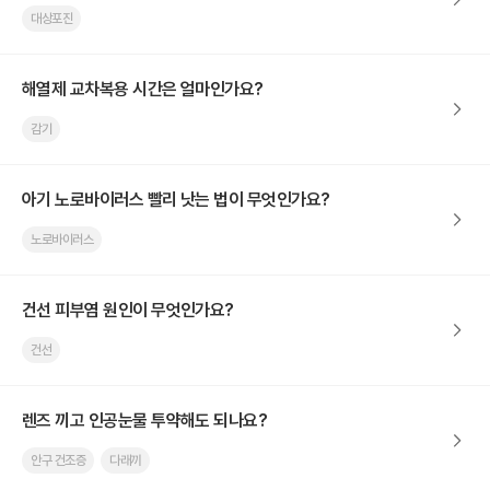
대상포진
해열제 교차복용 시간은 얼마인가요?
감기
아기 노로바이러스 빨리 낫는 법이 무엇인가요?
노로바이러스
건선 피부염 원인이 무엇인가요?
건선
렌즈 끼고 인공눈물 투약해도 되나요?
안구 건조증
다래끼