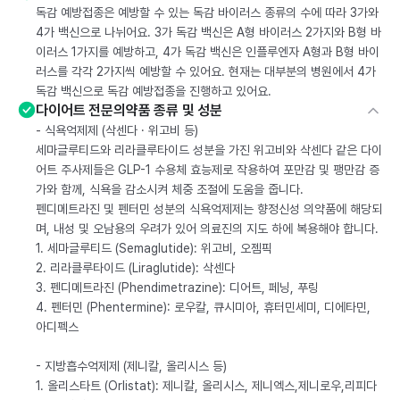
독감 예방접종은 예방할 수 있는 독감 바이러스 종류의 수에 따라 3가와
4가 백신으로 나뉘어요. 3가 독감 백신은 A형 바이러스 2가지와 B형 바
이러스 1가지를 예방하고, 4가 독감 백신은 인플루엔자 A형과 B형 바이
러스를 각각 2가지씩 예방할 수 있어요. 현재는 대부분의 병원에서 4가
독감 백신으로 독감 예방접종을 진행하고 있어요.
다이어트 전문의약품 종류 및 성분
- 식욕억제제 (삭센다 · 위고비 등)
세마글루티드와 리라클루타이드 성분을 가진 위고비와 삭센다 같은 다이
어트 주사제들은 GLP-1 수용체 효능제로 작용하여 포만감 및 팽만감 증
가와 함께, 식욕을 감소시켜 체중 조절에 도움을 줍니다.
펜디메트라진 및 펜터민 성분의 식욕억제제는 향정신성 의약품에 해당되
며, 내성 및 오남용의 우려가 있어 의료진의 지도 하에 복용해야 합니다.
1. 세마글루티드 (Semaglutide): 위고비, 오젬픽
2. 리라클루타이드 (Liraglutide): 삭센다
3. 펜디메트라진 (Phendimetrazine): 디어트, 페닝, 푸링
4. 펜터민 (Phentermine): 로우칼, 큐시미아, 휴터민세미, 디에타민,
아디펙스
- 지방흡수억제제 (제니칼, 올리시스 등)
1. 올리스타트 (Orlistat): 제니칼, 올리시스, 제니엑스,제니로우,리피다