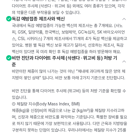
다이어트 주사제 (삭센다 · 위고비 등) 외에도 여러 종류가 있으며, 각각
의 약물은 다른 부작용을 보일 수 있습니다.
독감 예방접종 제조사와 백신
국내에서 독감 예방접종이 가능한 백신의 제조사는 총 7개에요. (사노
피, GSK, 일양약품, 한국백신, 보령제약, GC녹십자, SK 바이오사이언
스, CSL 시퀴러스) 7개의 제조사에서 11개의 4가 독감 백신을 제공하고
있어요. 병원 별 독감 백신 보유 재고가 달라서, 선호하는 제조사, 독감
백신이 있다면 꼭 미리 확인 후 독감 예방접종을 하러 방문해야 해요.
비만 진단과 다이어트 주사제 (삭센다 · 위고비 등) 처방 기
준
비만이란 체중이 많이 나가는 것이 아닌 “체내에 과다하게 많은 양의 체
지방이 쌓인 상태” 입니다. 비만 보통 아래 2가지 기준으로 진단합니다.
비만 진단을 통해 다이어트 주사제 (위고비) 등의 처방 기준을 확인할 수
있습니다.
① 체질량 지수(Body Mass Index, BMI)
체중(kg)을 신장(m)의 제곱으로 나눈 값 (kg/m²)을 체질량 지수라고하
며, 신장과 체중으로 비만도를 파악하는 기준입니다. 특별한 장비를 필요
로 하지 않기 때문에 가장 보편적으로 사용됩니다. 다만 근육과 지방량을
구분하지 못하는 단점이 있습니다. 우리나라에서는 체질량 지수가 25를