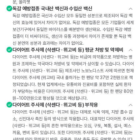
운, 올리엣
독감 예방접종 국내산 백신과 수입산 백신
독감 예방접종은 국산과 수입산 모두 동일한 성분으로 제조되어 독감 백
신의 효능에 있어서 차이가 없어요. 독감 예방접종은 모든 기업들이 세계
보건기구에서 동일한 바이러스를 배분받아 생산돼요. 수입된 독감 예방
접종이 더 비싸더라도, 생산과 유통 과정에서 차이가 존재할 뿐 독감 백
신 본연의 성분과 효과에는 차이가 없어요.
다이어트 주사제 (삭센다 · 위고비 등) 평균 처방 및 약제비
다이어트 주사제 (삭센다 · 위고비 등)는 비급여 의약품으로 처방하는 병
원과 조제하는 약국마다 처방비 및 약제비가 상이할 수 있습니다. 다이어
트 주사제 (삭센다 · 위고비 등) 제조사인 노보노디스트 사에 따르면 현재
다이어트 주사제 (위고비) 국내 출하가는 한 펜당 약 37만 2천원으로 책
정되었습니다. 현재 업계에서는 유통비와 진료비를 포함하면 실제 환자
가 부담하는 비용은 다이어트 주사제 (삭센다 · 위고비 등) 한 펜당 80만
원~100만원으로 형성될 것으로 예상됩니다.
다이어트 주사제 (삭센다 · 위고비 등) 부작용
다이어트 주사제 (삭센다 · 위고비 등)는 대체로 식욕 억제, 지방 흡수 감
소, 신진대사 촉진 등의 방식으로 작용합니다. 대표적인 다이어트 주사제
(삭센다 · 위고비 등)의 흔한 부작용으로는 오심, 구토, 복통, 설사, 메스
꺼움, 변비 등이 있습니다. 또한 다이어트 주사제 (삭센다 · 위고비 등)는
사람에 따라 알레르기 반응, 우울증, 자살 충동 등도 유발할 수 있습니다.