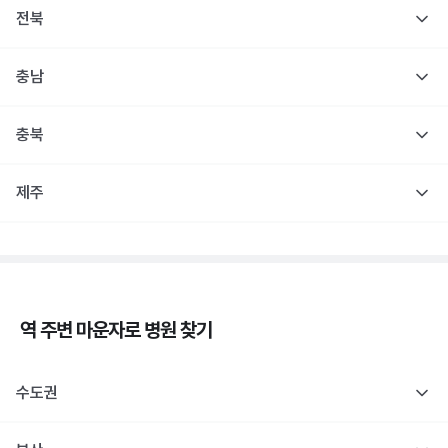
전북
충남
충북
제주
역 주변
마운자로
병원 찾기
수도권