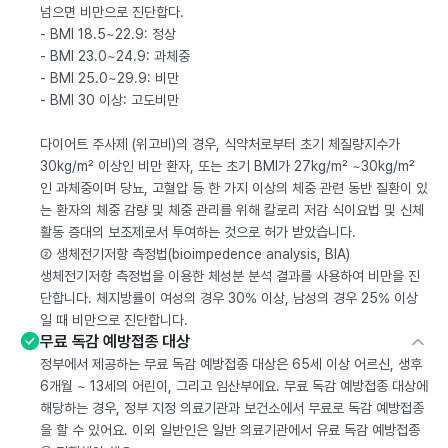
넘으면 비만으로 진단합다.
- BMI 18.5~22.9: 정상
- BMI 23.0~24.9: 과체중
- BMI 25.0~29.9: 비만
- BMI 30 이상: 고도비만
다이어트 주사제 (위고비)의 경우, 식약처로부터 초기 체질량지수가
30kg/m² 이상인 비만 환자, 또는 초기 BMI가 27kg/m² ~30kg/m²
인 과체중이며 당뇨, 고혈압 등 한 가지 이상의 체중 관련 동반 질환이 있
는 환자의 체중 감량 및 체중 관리를 위해 칼로리 저감 식이요법 및 신체
활동 증대의 보조제로서 투여하는 것으로 허가 받았습니다.
② 생체전기저항 측정법(bioimpedence analysis, BIA)
생체전기저항 측정법을 이용한 체성분 분석 결과를 사용하여 비만을 진
단합니다. 체지방률이 여성의 경우 30% 이상, 남성의 경우 25% 이상
일 때 비만으로 진단합니다.
무료 독감 예방접종 대상
정부에서 제공하는 무료 독감 예방접종 대상은 65세 이상 어르신, 생후
6개월 ~ 13세의 어린이, 그리고 임산부에요. 무료 독감 예방접종 대상에
해당하는 경우, 정부 지정 의료기관과 보건소에서 무료로 독감 예방접종
을 할 수 있어요. 이외 일반인은 일반 의료기관에서 유료 독감 예방접종