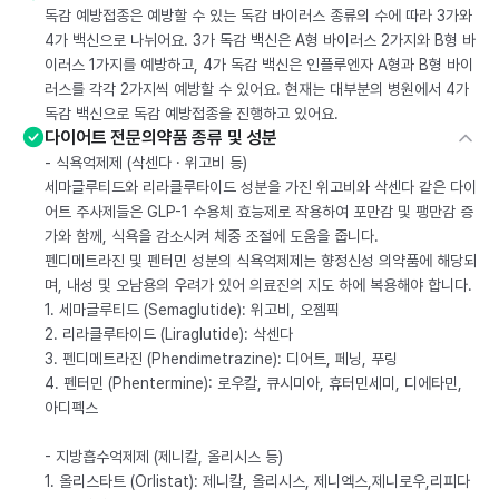
독감 예방접종은 예방할 수 있는 독감 바이러스 종류의 수에 따라 3가와
4가 백신으로 나뉘어요. 3가 독감 백신은 A형 바이러스 2가지와 B형 바
이러스 1가지를 예방하고, 4가 독감 백신은 인플루엔자 A형과 B형 바이
러스를 각각 2가지씩 예방할 수 있어요. 현재는 대부분의 병원에서 4가
독감 백신으로 독감 예방접종을 진행하고 있어요.
다이어트 전문의약품 종류 및 성분
- 식욕억제제 (삭센다 · 위고비 등)
세마글루티드와 리라클루타이드 성분을 가진 위고비와 삭센다 같은 다이
어트 주사제들은 GLP-1 수용체 효능제로 작용하여 포만감 및 팽만감 증
가와 함께, 식욕을 감소시켜 체중 조절에 도움을 줍니다.
펜디메트라진 및 펜터민 성분의 식욕억제제는 향정신성 의약품에 해당되
며, 내성 및 오남용의 우려가 있어 의료진의 지도 하에 복용해야 합니다.
1. 세마글루티드 (Semaglutide): 위고비, 오젬픽
2. 리라클루타이드 (Liraglutide): 삭센다
3. 펜디메트라진 (Phendimetrazine): 디어트, 페닝, 푸링
4. 펜터민 (Phentermine): 로우칼, 큐시미아, 휴터민세미, 디에타민,
아디펙스
- 지방흡수억제제 (제니칼, 올리시스 등)
1. 올리스타트 (Orlistat): 제니칼, 올리시스, 제니엑스,제니로우,리피다