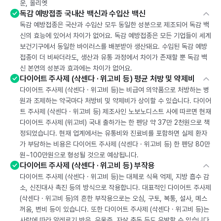
운, 올리엣
독감 예방접종 국내산 백신과 수입산 백신
독감 예방접종은 국산과 수입산 모두 동일한 성분으로 제조되어 독감 백
신의 효능에 있어서 차이가 없어요. 독감 예방접종은 모든 기업들이 세계
보건기구에서 동일한 바이러스를 배분받아 생산돼요. 수입된 독감 예방
접종이 더 비싸더라도, 생산과 유통 과정에서 차이가 존재할 뿐 독감 백
신 본연의 성분과 효과에는 차이가 없어요.
다이어트 주사제 (삭센다 · 위고비 등) 평균 처방 및 약제비
다이어트 주사제 (삭센다 · 위고비 등)는 비급여 의약품으로 처방하는 병
원과 조제하는 약국마다 처방비 및 약제비가 상이할 수 있습니다. 다이어
트 주사제 (삭센다 · 위고비 등) 제조사인 노보노디스트 사에 따르면 현재
다이어트 주사제 (위고비) 국내 출하가는 한 펜당 약 37만 2천원으로 책
정되었습니다. 현재 업계에서는 유통비와 진료비를 포함하면 실제 환자
가 부담하는 비용은 다이어트 주사제 (삭센다 · 위고비 등) 한 펜당 80만
원~100만원으로 형성될 것으로 예상됩니다.
다이어트 주사제 (삭센다 · 위고비 등) 부작용
다이어트 주사제 (삭센다 · 위고비 등)는 대체로 식욕 억제, 지방 흡수 감
소, 신진대사 촉진 등의 방식으로 작용합니다. 대표적인 다이어트 주사제
(삭센다 · 위고비 등)의 흔한 부작용으로는 오심, 구토, 복통, 설사, 메스
꺼움, 변비 등이 있습니다. 또한 다이어트 주사제 (삭센다 · 위고비 등)는
사람에 따라 알레르기 반응, 우울증, 자살 충동 등도 유발할 수 있습니다.