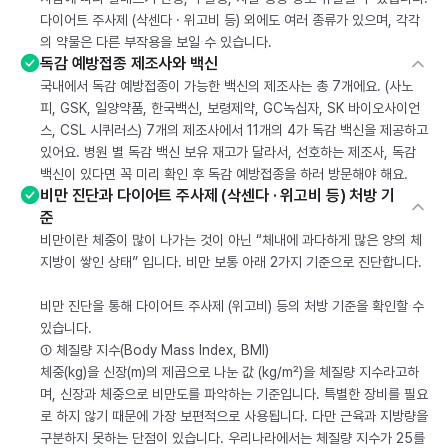
다이어트 주사제 (삭센다 · 위고비 등) 외에도 여러 종류가 있으며, 각각
의 약물은 다른 부작용을 보일 수 있습니다.
독감 예방접종 제조사와 백신
국내에서 독감 예방접종이 가능한 백신의 제조사는 총 7개에요. (사노
피, GSK, 일양약품, 한국백신, 보령제약, GC녹십자, SK 바이오사이언
스, CSL 시퀴러스) 7개의 제조사에서 11개의 4가 독감 백신을 제공하고
있어요. 병원 별 독감 백신 보유 재고가 달라서, 선호하는 제조사, 독감
백신이 있다면 꼭 미리 확인 후 독감 예방접종을 하러 방문해야 해요.
비만 진단과 다이어트 주사제 (삭센다 · 위고비 등) 처방 기
준
비만이란 체중이 많이 나가는 것이 아닌 “체내에 과다하게 많은 양의 체
지방이 쌓인 상태” 입니다. 비만 보통 아래 2가지 기준으로 진단합니다.
비만 진단을 통해 다이어트 주사제 (위고비) 등의 처방 기준을 확인할 수
있습니다.
① 체질량 지수(Body Mass Index, BMI)
체중(kg)을 신장(m)의 제곱으로 나눈 값 (kg/m²)을 체질량 지수라고하
며, 신장과 체중으로 비만도를 파악하는 기준입니다. 특별한 장비를 필요
로 하지 않기 때문에 가장 보편적으로 사용됩니다. 다만 근육과 지방량을
구분하지 못하는 단점이 있습니다. 우리나라에서는 체질량 지수가 25를