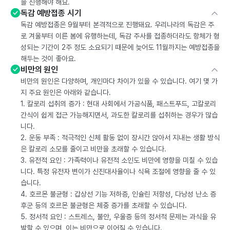
을 진행해야 해요.
독감 예방접종 시기
독감 예방접종은 9월부터 본격적으로 진행돼요. 우리나라의 독감은 주
로 겨울부터 이른 봄에 유행하는데, 독감 주사를 접종하더라도 항체가 형
성되는 기간이 2주 정도 소요되기 때문에 늦어도 11월까지는 예방접종을
해두는 것이 좋아요.
비만의 원인
비만의 원인은 다양하며, 개인마다 차이가 있을 수 있습니다. 여기 몇 가
지 주요 원인은 아래와 같습니다.
1. 칼로리 섭취의 증가 : 현대 사회에서 가공식품, 패스트푸드, 고칼로리
간식이 쉽게 접근 가능해지면서, 과도한 칼로리를 섭취하는 경우가 많습
니다.
2. 운동 부족 : 적극적인 신체 활동 없이 장시간 앉아서 지내는 생활 방식
은 칼로리 소모를 줄이고 비만을 초래할 수 있습니다.
3. 유전적 요인 : 가족력이나 유전적 소인도 비만에 영향을 미칠 수 있습
니다. 특정 유전자 변이가 신진대사율이나 식욕 조절에 영향을 줄 수 있
습니다.
4. 호르몬 불균형 : 갑상선 기능 저하증, 인슐린 저항성, 다낭성 난소 증
후군 등의 호르몬 불균형은 체중 증가를 초래할 수 있습니다.
5. 정서적 요인 : 스트레스, 불안, 우울증 등의 정서적 문제는 과식을 유
발할 수 있으며, 이는 비만으로 이어질 수 있습니다.