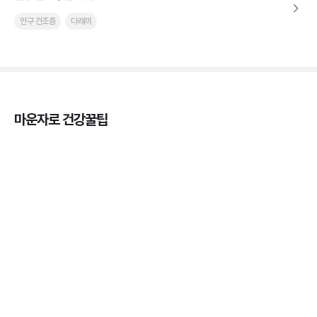
안구 건조증
다래끼
마운자로 건강꿀팁
열사병 후유증, 언제까지 지켜볼까
3분 꿀팁
열사병 응급처치, 어디까지 식혀야할까?
3분 꿀팁