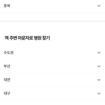
충북
역 주변
마운자로
병원 찾기
수도권
부산
대전
대구