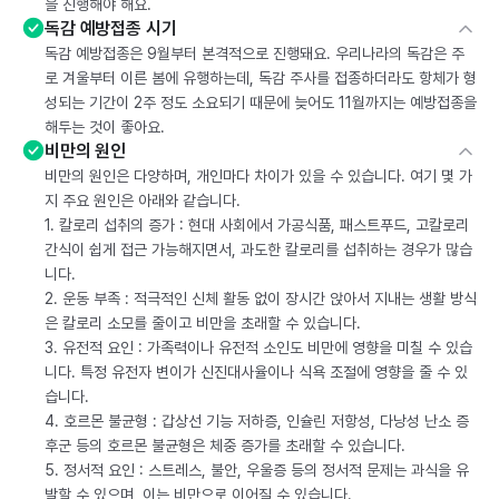
을 진행해야 해요.
독감 예방접종 시기
독감 예방접종은 9월부터 본격적으로 진행돼요. 우리나라의 독감은 주
로 겨울부터 이른 봄에 유행하는데, 독감 주사를 접종하더라도 항체가 형
성되는 기간이 2주 정도 소요되기 때문에 늦어도 11월까지는 예방접종을
해두는 것이 좋아요.
비만의 원인
비만의 원인은 다양하며, 개인마다 차이가 있을 수 있습니다. 여기 몇 가
지 주요 원인은 아래와 같습니다.
1. 칼로리 섭취의 증가 : 현대 사회에서 가공식품, 패스트푸드, 고칼로리
간식이 쉽게 접근 가능해지면서, 과도한 칼로리를 섭취하는 경우가 많습
니다.
2. 운동 부족 : 적극적인 신체 활동 없이 장시간 앉아서 지내는 생활 방식
은 칼로리 소모를 줄이고 비만을 초래할 수 있습니다.
3. 유전적 요인 : 가족력이나 유전적 소인도 비만에 영향을 미칠 수 있습
니다. 특정 유전자 변이가 신진대사율이나 식욕 조절에 영향을 줄 수 있
습니다.
4. 호르몬 불균형 : 갑상선 기능 저하증, 인슐린 저항성, 다낭성 난소 증
후군 등의 호르몬 불균형은 체중 증가를 초래할 수 있습니다.
5. 정서적 요인 : 스트레스, 불안, 우울증 등의 정서적 문제는 과식을 유
발할 수 있으며, 이는 비만으로 이어질 수 있습니다.