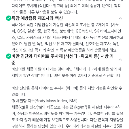
다이어트 주사제 (삭센다 · 위고비 등) 외에도 여러 종류가 있으며, 각각
의 약물은 다른 부작용을 보일 수 있습니다.
독감 예방접종 제조사와 백신
국내에서 독감 예방접종이 가능한 백신의 제조사는 총 7개에요. (사노
피, GSK, 일양약품, 한국백신, 보령제약, GC녹십자, SK 바이오사이언
스, CSL 시퀴러스) 7개의 제조사에서 11개의 4가 독감 백신을 제공하고
있어요. 병원 별 독감 백신 보유 재고가 달라서, 선호하는 제조사, 독감
백신이 있다면 꼭 미리 확인 후 독감 예방접종을 하러 방문해야 해요.
비만 진단과 다이어트 주사제 (삭센다 · 위고비 등) 처방 기
준
비만이란 체중이 많이 나가는 것이 아닌 “체내에 과다하게 많은 양의 체
지방이 쌓인 상태” 입니다. 비만 보통 아래 2가지 기준으로 진단합니다.
비만 진단을 통해 다이어트 주사제 (위고비) 등의 처방 기준을 확인할 수
있습니다.
① 체질량 지수(Body Mass Index, BMI)
체중(kg)을 신장(m)의 제곱으로 나눈 값 (kg/m²)을 체질량 지수라고하
며, 신장과 체중으로 비만도를 파악하는 기준입니다. 특별한 장비를 필요
로 하지 않기 때문에 가장 보편적으로 사용됩니다. 다만 근육과 지방량을
구분하지 못하는 단점이 있습니다. 우리나라에서는 체질량 지수가 25를