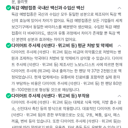
운, 올리엣
독감 예방접종 국내산 백신과 수입산 백신
독감 예방접종은 국산과 수입산 모두 동일한 성분으로 제조되어 독감 백
신의 효능에 있어서 차이가 없어요. 독감 예방접종은 모든 기업들이 세계
보건기구에서 동일한 바이러스를 배분받아 생산돼요. 수입된 독감 예방
접종이 더 비싸더라도, 생산과 유통 과정에서 차이가 존재할 뿐 독감 백
신 본연의 성분과 효과에는 차이가 없어요.
다이어트 주사제 (삭센다 · 위고비 등) 평균 처방 및 약제비
다이어트 주사제 (삭센다 · 위고비 등)는 비급여 의약품으로 처방하는 병
원과 조제하는 약국마다 처방비 및 약제비가 상이할 수 있습니다. 다이어
트 주사제 (삭센다 · 위고비 등) 제조사인 노보노디스트 사에 따르면 현재
다이어트 주사제 (위고비) 국내 출하가는 한 펜당 약 37만 2천원으로 책
정되었습니다. 현재 업계에서는 유통비와 진료비를 포함하면 실제 환자
가 부담하는 비용은 다이어트 주사제 (삭센다 · 위고비 등) 한 펜당 80만
원~100만원으로 형성될 것으로 예상됩니다.
다이어트 주사제 (삭센다 · 위고비 등) 부작용
다이어트 주사제 (삭센다 · 위고비 등)는 대체로 식욕 억제, 지방 흡수 감
소, 신진대사 촉진 등의 방식으로 작용합니다. 대표적인 다이어트 주사제
(삭센다 · 위고비 등)의 흔한 부작용으로는 오심, 구토, 복통, 설사, 메스
꺼움, 변비 등이 있습니다. 또한 다이어트 주사제 (삭센다 · 위고비 등)는
사람에 따라 알레르기 반응, 우울증, 자살 충동 등도 유발할 수 있습니다.