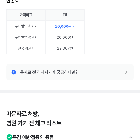
접종료
가격비교
1팩
구파발역
최저가
20,000원
구파발역
평균가
20,000원
전국 평균가
22,367원
마운자로 전국 최저가가 궁금하다면?
마운자로 처방,
병원 가기 전 체크 리스트
독감 예방접종의 종류