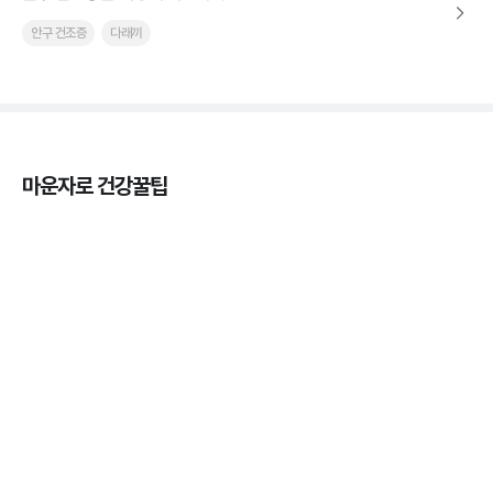
안구 건조증
다래끼
마운자로 건강꿀팁
열사병 후유증, 언제까지 지켜볼까
3분 꿀팁
열사병 응급처치, 어디까지 식혀야할까?
3분 꿀팁