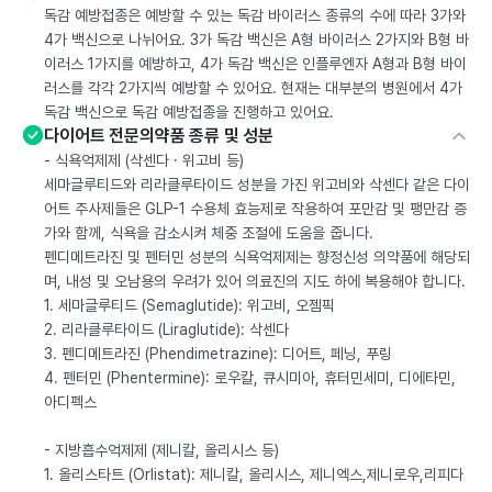
독감 예방접종은 예방할 수 있는 독감 바이러스 종류의 수에 따라 3가와
4가 백신으로 나뉘어요. 3가 독감 백신은 A형 바이러스 2가지와 B형 바
이러스 1가지를 예방하고, 4가 독감 백신은 인플루엔자 A형과 B형 바이
러스를 각각 2가지씩 예방할 수 있어요. 현재는 대부분의 병원에서 4가
독감 백신으로 독감 예방접종을 진행하고 있어요.
다이어트 전문의약품 종류 및 성분
- 식욕억제제 (삭센다 · 위고비 등)
세마글루티드와 리라클루타이드 성분을 가진 위고비와 삭센다 같은 다이
어트 주사제들은 GLP-1 수용체 효능제로 작용하여 포만감 및 팽만감 증
가와 함께, 식욕을 감소시켜 체중 조절에 도움을 줍니다.
펜디메트라진 및 펜터민 성분의 식욕억제제는 향정신성 의약품에 해당되
며, 내성 및 오남용의 우려가 있어 의료진의 지도 하에 복용해야 합니다.
1. 세마글루티드 (Semaglutide): 위고비, 오젬픽
2. 리라클루타이드 (Liraglutide): 삭센다
3. 펜디메트라진 (Phendimetrazine): 디어트, 페닝, 푸링
4. 펜터민 (Phentermine): 로우칼, 큐시미아, 휴터민세미, 디에타민,
아디펙스
- 지방흡수억제제 (제니칼, 올리시스 등)
1. 올리스타트 (Orlistat): 제니칼, 올리시스, 제니엑스,제니로우,리피다