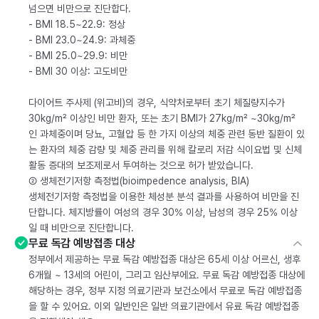
넘으면 비만으로 진단합다.
- BMI 18.5~22.9: 정상
- BMI 23.0~24.9: 과체중
- BMI 25.0~29.9: 비만
- BMI 30 이상: 고도비만
다이어트 주사제 (위고비)의 경우, 식약처로부터 초기 체질량지수가
30kg/m² 이상인 비만 환자, 또는 초기 BMI가 27kg/m² ~30kg/m²
인 과체중이며 당뇨, 고혈압 등 한 가지 이상의 체중 관련 동반 질환이 있
는 환자의 체중 감량 및 체중 관리를 위해 칼로리 저감 식이요법 및 신체
활동 증대의 보조제로서 투여하는 것으로 허가 받았습니다.
② 생체전기저항 측정법(bioimpedence analysis, BIA)
생체전기저항 측정법을 이용한 체성분 분석 결과를 사용하여 비만을 진
단합니다. 체지방률이 여성의 경우 30% 이상, 남성의 경우 25% 이상
일 때 비만으로 진단합니다.
무료 독감 예방접종 대상
정부에서 제공하는 무료 독감 예방접종 대상은 65세 이상 어르신, 생후
6개월 ~ 13세의 어린이, 그리고 임산부에요. 무료 독감 예방접종 대상에
해당하는 경우, 정부 지정 의료기관과 보건소에서 무료로 독감 예방접종
을 할 수 있어요. 이외 일반인은 일반 의료기관에서 유료 독감 예방접종