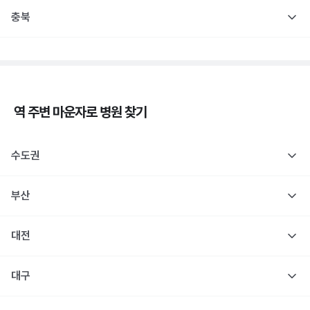
충북
역 주변
마운자로
병원 찾기
수도권
부산
대전
대구