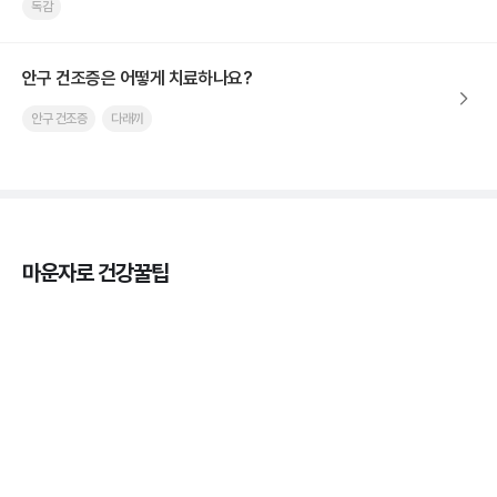
독감
안구 건조증은 어떻게 치료하나요?
안구 건조증
다래끼
마운자로 건강꿀팁
열사병 후유증, 언제까지 지켜볼까
3분 꿀팁
열사병 응급처치, 어디까지 식혀야할까?
3분 꿀팁