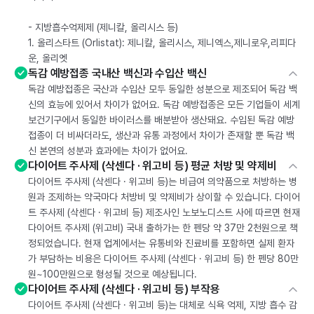
- 지방흡수억제제 (제니칼, 올리시스 등)
1. 올리스타트 (Orlistat): 제니칼, 올리시스, 제니엑스,제니로우,리피다
운, 올리엣
독감 예방접종 국내산 백신과 수입산 백신
독감 예방접종은 국산과 수입산 모두 동일한 성분으로 제조되어 독감 백
신의 효능에 있어서 차이가 없어요. 독감 예방접종은 모든 기업들이 세계
보건기구에서 동일한 바이러스를 배분받아 생산돼요. 수입된 독감 예방
접종이 더 비싸더라도, 생산과 유통 과정에서 차이가 존재할 뿐 독감 백
신 본연의 성분과 효과에는 차이가 없어요.
다이어트 주사제 (삭센다 · 위고비 등) 평균 처방 및 약제비
다이어트 주사제 (삭센다 · 위고비 등)는 비급여 의약품으로 처방하는 병
원과 조제하는 약국마다 처방비 및 약제비가 상이할 수 있습니다. 다이어
트 주사제 (삭센다 · 위고비 등) 제조사인 노보노디스트 사에 따르면 현재
다이어트 주사제 (위고비) 국내 출하가는 한 펜당 약 37만 2천원으로 책
정되었습니다. 현재 업계에서는 유통비와 진료비를 포함하면 실제 환자
가 부담하는 비용은 다이어트 주사제 (삭센다 · 위고비 등) 한 펜당 80만
원~100만원으로 형성될 것으로 예상됩니다.
다이어트 주사제 (삭센다 · 위고비 등) 부작용
다이어트 주사제 (삭센다 · 위고비 등)는 대체로 식욕 억제, 지방 흡수 감