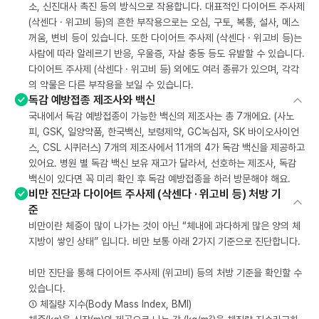
소, 신진대사 촉진 등의 방식으로 작용합니다. 대표적인 다이어트 주사제
(삭센다 · 위고비 등)의 흔한 부작용으로는 오심, 구토, 복통, 설사, 메스
꺼움, 변비 등이 있습니다. 또한 다이어트 주사제 (삭센다 · 위고비 등)는
사람에 따라 알레르기 반응, 우울증, 자살 충동 등도 유발할 수 있습니다.
다이어트 주사제 (삭센다 · 위고비 등) 외에도 여러 종류가 있으며, 각각
의 약물은 다른 부작용을 보일 수 있습니다.
독감 예방접종 제조사와 백신
국내에서 독감 예방접종이 가능한 백신의 제조사는 총 7개에요. (사노
피, GSK, 일양약품, 한국백신, 보령제약, GC녹십자, SK 바이오사이언
스, CSL 시퀴러스) 7개의 제조사에서 11개의 4가 독감 백신을 제공하고
있어요. 병원 별 독감 백신 보유 재고가 달라서, 선호하는 제조사, 독감
백신이 있다면 꼭 미리 확인 후 독감 예방접종을 하러 방문해야 해요.
비만 진단과 다이어트 주사제 (삭센다 · 위고비 등) 처방 기
준
비만이란 체중이 많이 나가는 것이 아닌 “체내에 과다하게 많은 양의 체
지방이 쌓인 상태” 입니다. 비만 보통 아래 2가지 기준으로 진단합니다.
비만 진단을 통해 다이어트 주사제 (위고비) 등의 처방 기준을 확인할 수
있습니다.
① 체질량 지수(Body Mass Index, BMI)