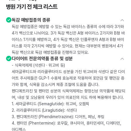
병원 가기 전 체크 리스트
독감 예방접종의 종류
독감 예방접종은 예방할 수 있는 독감 바이러스 종류의 수에 따라 3가와
4가 백신으로 나뉘어요. 3가 독감 백신은 A형 바이러스 2가지와 B형 바
이러스 1가지를 예방하고, 4가 독감 백신은 인플루엔자 A형과 B형 바이
러스를 각각 2가지씩 예방할 수 있어요. 현재는 대부분의 병원에서 4가
독감 백신으로 독감 예방접종을 진행하고 있어요.
다이어트 전문의약품 종류 및 성분
- 식욕억제제 (삭센다 · 위고비 등)
세마글루티드와 리라클루타이드 성분을 가진 위고비와 삭센다 같은 다이
어트 주사제들은 GLP-1 수용체 효능제로 작용하여 포만감 및 팽만감 증
가와 함께, 식욕을 감소시켜 체중 조절에 도움을 줍니다.
펜디메트라진 및 펜터민 성분의 식욕억제제는 향정신성 의약품에 해당되
며, 내성 및 오남용의 우려가 있어 의료진의 지도 하에 복용해야 합니다.
1. 세마글루티드 (Semaglutide): 위고비, 오젬픽
2. 리라클루타이드 (Liraglutide): 삭센다
3. 펜디메트라진 (Phendimetrazine): 디어트, 페닝, 푸링
4. 펜터민 (Phentermine): 로우칼, 큐시미아, 휴터민세미, 디에타민,
아디펙스