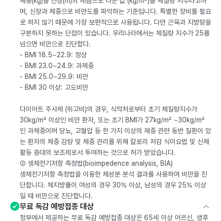
체중(kg)을 신장(m)의 제곱으로 나눈 값 (kg/m²)을 체질량 지수라고하
며, 신장과 체중으로 비만도를 파악하는 기준입니다. 특별한 장비를 필요
로 하지 않기 때문에 가장 보편적으로 사용됩니다. 다만 근육과 지방량을
구분하지 못하는 단점이 있습니다. 우리나라에서는 체질량 지수가 25를
넘으면 비만으로 진단합다.
- BMI 18.5~22.9: 정상
- BMI 23.0~24.9: 과체중
- BMI 25.0~29.9: 비만
- BMI 30 이상: 고도비만
다이어트 주사제 (위고비)의 경우, 식약처로부터 초기 체질량지수가
30kg/m² 이상인 비만 환자, 또는 초기 BMI가 27kg/m² ~30kg/m²
인 과체중이며 당뇨, 고혈압 등 한 가지 이상의 체중 관련 동반 질환이 있
는 환자의 체중 감량 및 체중 관리를 위해 칼로리 저감 식이요법 및 신체
활동 증대의 보조제로서 투여하는 것으로 허가 받았습니다.
② 생체전기저항 측정법(bioimpedence analysis, BIA)
생체전기저항 측정법을 이용한 체성분 분석 결과를 사용하여 비만을 진
단합니다. 체지방률이 여성의 경우 30% 이상, 남성의 경우 25% 이상
일 때 비만으로 진단합니다.
무료 독감 예방접종 대상
정부에서 제공하는 무료 독감 예방접종 대상은 65세 이상 어르신, 생후