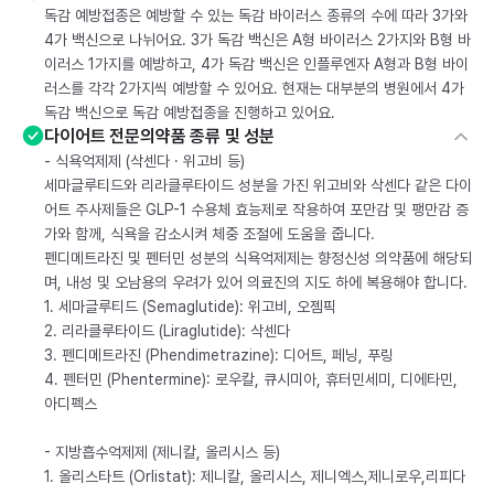
독감 예방접종은 예방할 수 있는 독감 바이러스 종류의 수에 따라 3가와
4가 백신으로 나뉘어요. 3가 독감 백신은 A형 바이러스 2가지와 B형 바
이러스 1가지를 예방하고, 4가 독감 백신은 인플루엔자 A형과 B형 바이
러스를 각각 2가지씩 예방할 수 있어요. 현재는 대부분의 병원에서 4가
독감 백신으로 독감 예방접종을 진행하고 있어요.
다이어트 전문의약품 종류 및 성분
- 식욕억제제 (삭센다 · 위고비 등)
세마글루티드와 리라클루타이드 성분을 가진 위고비와 삭센다 같은 다이
어트 주사제들은 GLP-1 수용체 효능제로 작용하여 포만감 및 팽만감 증
가와 함께, 식욕을 감소시켜 체중 조절에 도움을 줍니다.
펜디메트라진 및 펜터민 성분의 식욕억제제는 향정신성 의약품에 해당되
며, 내성 및 오남용의 우려가 있어 의료진의 지도 하에 복용해야 합니다.
1. 세마글루티드 (Semaglutide): 위고비, 오젬픽
2. 리라클루타이드 (Liraglutide): 삭센다
3. 펜디메트라진 (Phendimetrazine): 디어트, 페닝, 푸링
4. 펜터민 (Phentermine): 로우칼, 큐시미아, 휴터민세미, 디에타민,
아디펙스
- 지방흡수억제제 (제니칼, 올리시스 등)
1. 올리스타트 (Orlistat): 제니칼, 올리시스, 제니엑스,제니로우,리피다