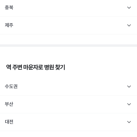
충북
제주
역 주변
마운자로
병원 찾기
수도권
부산
대전