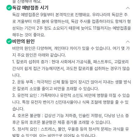
을 진행해야 해요.
독감 예방접종 시기
독감 예방접종은 9월부터 본격적으로 진행돼요. 우리나라의 독감은 주
로 겨울부터 이른 봄에 유행하는데, 독감 주사를 접종하더라도 항체가 형
성되는 기간이 2주 정도 소요되기 때문에 늦어도 11월까지는 예방접종을
해두는 것이 좋아요.
비만의 원인
비만의 원인은 다양하며, 개인마다 차이가 있을 수 있습니다. 여기 몇 가
지 주요 원인은 아래와 같습니다.
1. 칼로리 섭취의 증가 : 현대 사회에서 가공식품, 패스트푸드, 고칼로리
간식이 쉽게 접근 가능해지면서, 과도한 칼로리를 섭취하는 경우가 많습
니다.
2. 운동 부족 : 적극적인 신체 활동 없이 장시간 앉아서 지내는 생활 방식
은 칼로리 소모를 줄이고 비만을 초래할 수 있습니다.
3. 유전적 요인 : 가족력이나 유전적 소인도 비만에 영향을 미칠 수 있습
니다. 특정 유전자 변이가 신진대사율이나 식욕 조절에 영향을 줄 수 있
습니다.
4. 호르몬 불균형 : 갑상선 기능 저하증, 인슐린 저항성, 다낭성 난소 증
후군 등의 호르몬 불균형은 체중 증가를 초래할 수 있습니다.
5. 정서적 요인 : 스트레스, 불안, 우울증 등의 정서적 문제는 과식을 유
발할 수 있으며, 이는 비만으로 이어질 수 있습니다.