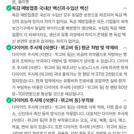
운, 올리엣
독감 예방접종 국내산 백신과 수입산 백신
독감 예방접종은 국산과 수입산 모두 동일한 성분으로 제조되어 독감 백
신의 효능에 있어서 차이가 없어요. 독감 예방접종은 모든 기업들이 세계
보건기구에서 동일한 바이러스를 배분받아 생산돼요. 수입된 독감 예방
접종이 더 비싸더라도, 생산과 유통 과정에서 차이가 존재할 뿐 독감 백
신 본연의 성분과 효과에는 차이가 없어요.
다이어트 주사제 (삭센다 · 위고비 등) 평균 처방 및 약제비
다이어트 주사제 (삭센다 · 위고비 등)는 비급여 의약품으로 처방하는 병
원과 조제하는 약국마다 처방비 및 약제비가 상이할 수 있습니다. 다이어
트 주사제 (삭센다 · 위고비 등) 제조사인 노보노디스트 사에 따르면 현재
다이어트 주사제 (위고비) 국내 출하가는 한 펜당 약 37만 2천원으로 책
정되었습니다. 현재 업계에서는 유통비와 진료비를 포함하면 실제 환자
가 부담하는 비용은 다이어트 주사제 (삭센다 · 위고비 등) 한 펜당 80만
원~100만원으로 형성될 것으로 예상됩니다.
다이어트 주사제 (삭센다 · 위고비 등) 부작용
다이어트 주사제 (삭센다 · 위고비 등)는 대체로 식욕 억제, 지방 흡수 감
소, 신진대사 촉진 등의 방식으로 작용합니다. 대표적인 다이어트 주사제
(삭센다 · 위고비 등)의 흔한 부작용으로는 오심, 구토, 복통, 설사, 메스
꺼움, 변비 등이 있습니다. 또한 다이어트 주사제 (삭센다 · 위고비 등)는
사람에 따라 알레르기 반응, 우울증, 자살 충동 등도 유발할 수 있습니다.