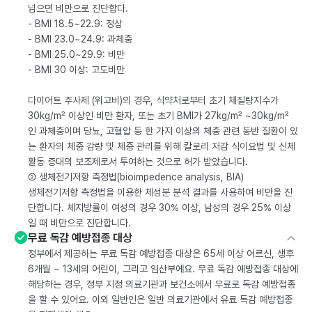
넘으면 비만으로 진단합다.
- BMI 18.5~22.9: 정상
- BMI 23.0~24.9: 과체중
- BMI 25.0~29.9: 비만
- BMI 30 이상: 고도비만
다이어트 주사제 (위고비)의 경우, 식약처로부터 초기 체질량지수가
30kg/m² 이상인 비만 환자, 또는 초기 BMI가 27kg/m² ~30kg/m²
인 과체중이며 당뇨, 고혈압 등 한 가지 이상의 체중 관련 동반 질환이 있
는 환자의 체중 감량 및 체중 관리를 위해 칼로리 저감 식이요법 및 신체
활동 증대의 보조제로서 투여하는 것으로 허가 받았습니다.
② 생체전기저항 측정법(bioimpedence analysis, BIA)
생체전기저항 측정법을 이용한 체성분 분석 결과를 사용하여 비만을 진
단합니다. 체지방률이 여성의 경우 30% 이상, 남성의 경우 25% 이상
일 때 비만으로 진단합니다.
무료 독감 예방접종 대상
정부에서 제공하는 무료 독감 예방접종 대상은 65세 이상 어르신, 생후
6개월 ~ 13세의 어린이, 그리고 임산부에요. 무료 독감 예방접종 대상에
해당하는 경우, 정부 지정 의료기관과 보건소에서 무료로 독감 예방접종
을 할 수 있어요. 이외 일반인은 일반 의료기관에서 유료 독감 예방접종