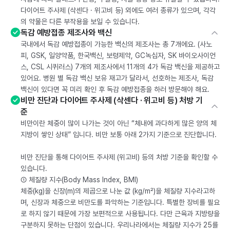
다이어트 주사제 (삭센다 · 위고비 등) 외에도 여러 종류가 있으며, 각각
의 약물은 다른 부작용을 보일 수 있습니다.
독감 예방접종 제조사와 백신
국내에서 독감 예방접종이 가능한 백신의 제조사는 총 7개에요. (사노
피, GSK, 일양약품, 한국백신, 보령제약, GC녹십자, SK 바이오사이언
스, CSL 시퀴러스) 7개의 제조사에서 11개의 4가 독감 백신을 제공하고
있어요. 병원 별 독감 백신 보유 재고가 달라서, 선호하는 제조사, 독감
백신이 있다면 꼭 미리 확인 후 독감 예방접종을 하러 방문해야 해요.
비만 진단과 다이어트 주사제 (삭센다 · 위고비 등) 처방 기
준
비만이란 체중이 많이 나가는 것이 아닌 “체내에 과다하게 많은 양의 체
지방이 쌓인 상태” 입니다. 비만 보통 아래 2가지 기준으로 진단합니다.
비만 진단을 통해 다이어트 주사제 (위고비) 등의 처방 기준을 확인할 수
있습니다.
① 체질량 지수(Body Mass Index, BMI)
체중(kg)을 신장(m)의 제곱으로 나눈 값 (kg/m²)을 체질량 지수라고하
며, 신장과 체중으로 비만도를 파악하는 기준입니다. 특별한 장비를 필요
로 하지 않기 때문에 가장 보편적으로 사용됩니다. 다만 근육과 지방량을
구분하지 못하는 단점이 있습니다. 우리나라에서는 체질량 지수가 25를