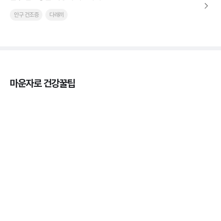
안구 건조증
다래끼
마운자로 건강꿀팁
열사병 후유증, 언제까지 지켜볼까
3분 꿀팁
열사병 응급처치, 어디까지 식혀야할까?
3분 꿀팁