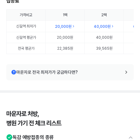
접종료
가격비교
1팩
2팩
신길역
최저가
20,000원
40,000원
60
신길역
평균가
20,000원
40,000원
60
전국 평균가
22,385원
39,565원
57
마운자로 전국 최저가가 궁금하다면?
마운자로 처방,
병원 가기 전 체크 리스트
독감 예방접종의 종류