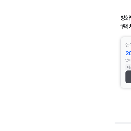
방화
1팩 
앱
2
앱에
바