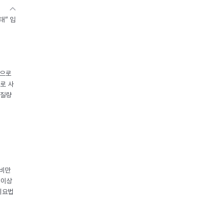
태” 입
중으로
로 사
체질량
 비만
 이상
이요법