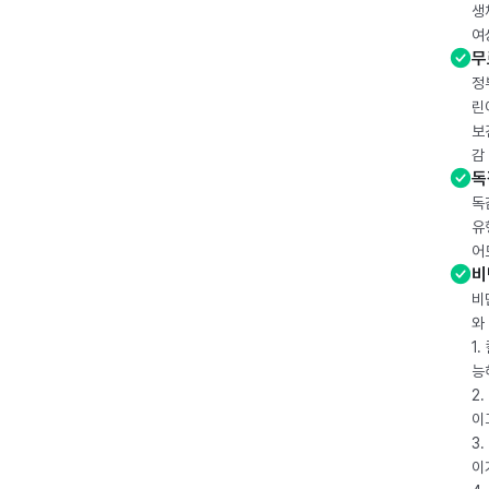
생
여
무
정
린
보
감
독
독
유
어
비
비
와
1
능
2
이
3
이