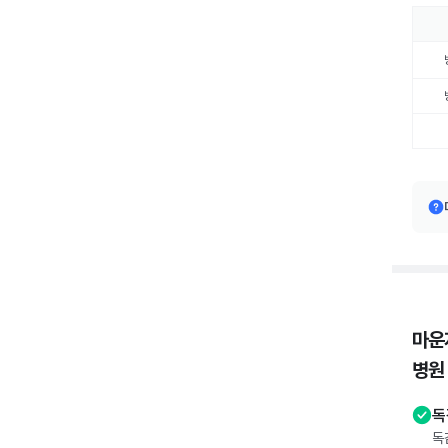
마운
병원
독
독