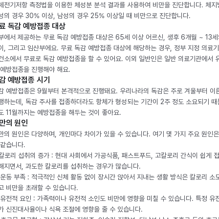
체전기저항 측정법을 이용한 체성분 분석 결과를 사용하여 비만을 진단합니다. 체
성의 경우 30% 이상, 남성의 경우 25% 이상일 때 비만으로 진단합니다.
료 독감 예방접종 대상
부에서 제공하는 무료 독감 예방접종 대상은 65세 이상 어르신, 생후 6개월 ~ 13세
이, 그리고 임산부에요. 무료 독감 예방접종 대상에 해당하는 경우, 정부 지정 의료
건소에서 무료로 독감 예방접종을 할 수 있어요. 이외 일반인은 일반 의료기관에서 
 예방접종을 진행해야 해요.
감 예방접종 시기
감 예방접종은 9월부터 본격적으로 진행돼요. 우리나라의 독감은 주로 겨울부터 이
행하는데, 독감 주사를 접종하더라도 항체가 형성되는 기간이 2주 정도 소요되기 때
도 11월까지는 예방접종을 해두는 것이 좋아요.
만의 원인
만의 원인은 다양하며, 개인마다 차이가 있을 수 있습니다. 여기 몇 가지 주요 원인은
 같습니다.
. 칼로리 섭취의 증가 : 현대 사회에서 가공식품, 패스트푸드, 고칼로리 간식이 쉽게 
해지면서, 과도한 칼로리를 섭취하는 경우가 많습니다.
. 운동 부족 : 적극적인 신체 활동 없이 장시간 앉아서 지내는 생활 방식은 칼로리 소
고 비만을 초래할 수 있습니다.
. 유전적 요인 : 가족력이나 유전적 소인도 비만에 영향을 미칠 수 있습니다. 특정 유
가 신진대사율이나 식욕 조절에 영향을 줄 수 있습니다.