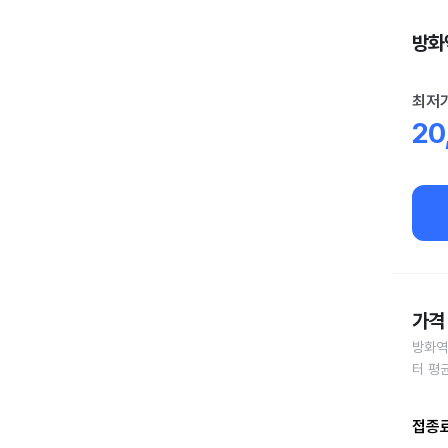
방화역
최저
20
가격 
방화역
터 평
접종