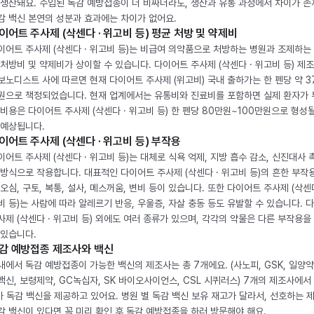
 생산돼요. 수입된 독감 예방접종이 더 비싸더라도, 생산과 유통 과정에서 차이가 존
감 백신 본연의 성분과 효과에는 차이가 없어요.
이어트 주사제 (삭센다 · 위고비 등) 평균 처방 및 약제비
이어트 주사제 (삭센다 · 위고비 등)는 비급여 의약품으로 처방하는 병원과 조제하는
 처방비 및 약제비가 상이할 수 있습니다. 다이어트 주사제 (삭센다 · 위고비 등) 제
보노디스트 사에 따르면 현재 다이어트 주사제 (위고비) 국내 출하가는 한 펜당 약 3
원으로 책정되었습니다. 현재 업계에서는 유통비와 진료비를 포함하면 실제 환자가
 비용은 다이어트 주사제 (삭센다 · 위고비 등) 한 펜당 80만원~100만원으로 형성
 예상됩니다.
이어트 주사제 (삭센다 · 위고비 등) 부작용
이어트 주사제 (삭센다 · 위고비 등)는 대체로 식욕 억제, 지방 흡수 감소, 신진대사 
 방식으로 작용합니다. 대표적인 다이어트 주사제 (삭센다 · 위고비 등)의 흔한 부작
 오심, 구토, 복통, 설사, 메스꺼움, 변비 등이 있습니다. 또한 다이어트 주사제 (삭센다
비 등)는 사람에 따라 알레르기 반응, 우울증, 자살 충동 등도 유발할 수 있습니다. 
사제 (삭센다 · 위고비 등) 외에도 여러 종류가 있으며, 각각의 약물은 다른 부작용을
 있습니다.
감 예방접종 제조사와 백신
내에서 독감 예방접종이 가능한 백신의 제조사는 총 7개에요. (사노피, GSK, 일양약
백신, 보령제약, GC녹십자, SK 바이오사이언스, CSL 시퀴러스) 7개의 제조사에서 
가 독감 백신을 제공하고 있어요. 병원 별 독감 백신 보유 재고가 달라서, 선호하는 
감 백신이 있다면 꼭 미리 확인 후 독감 예방접종을 하러 방문해야 해요.