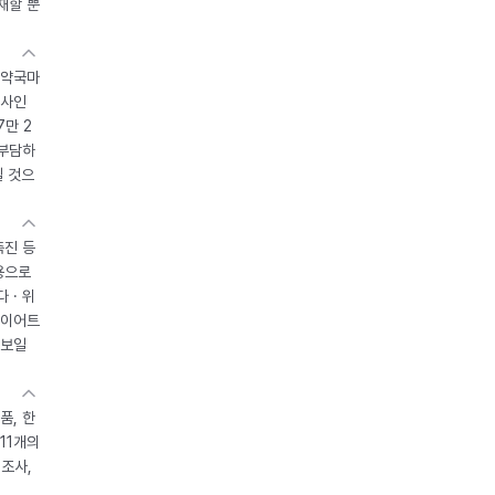
재할 뿐
 약국마
조사인
7만 2
 부담하
될 것으
촉진 등
용으로
 · 위
다이어트
 보일
품, 한
11개의
제조사,