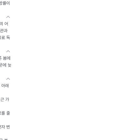
지방률이
의 어
기관과
유료 독
른 봄에
문에 늦
 아래
접근 가
모를 줄
전자 변