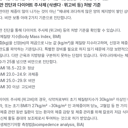
만 진단과 다이어트 주사제 (삭센다 · 위고비 등) 처방 기준
만이란 체중이 많이 나가는 것이 아닌 “체내에 과다하게 많은 양의 체지방이 쌓인 상
다. 비만 보통 아래 2가지 기준으로 진단합니다.
만 진단을 통해 다이어트 주사제 (위고비) 등의 처방 기준을 확인할 수 있습니다.
체질량 지수(Body Mass Index, BMI)
중(kg)을 신장(m)의 제곱으로 나눈 값 (kg/m²)을 체질량 지수라고하며, 신장과 체
만도를 파악하는 기준입니다. 특별한 장비를 필요로 하지 않기 때문에 가장 보편적으
됩니다. 다만 근육과 지방량을 구분하지 못하는 단점이 있습니다. 우리나라에서는 
수가 25를 넘으면 비만으로 진단합다.
BMI 18.5~22.9: 정상
BMI 23.0~24.9: 과체중
BMI 25.0~29.9: 비만
 BMI 30 이상: 고도비만
이어트 주사제 (위고비)의 경우, 식약처로부터 초기 체질량지수가 30kg/m² 이상인
자, 또는 초기 BMI가 27kg/m² ~30kg/m² 인 과체중이며 당뇨, 고혈압 등 한 가지
 체중 관련 동반 질환이 있는 환자의 체중 감량 및 체중 관리를 위해 칼로리 저감 식
 신체 활동 증대의 보조제로서 투여하는 것으로 허가 받았습니다.
생체전기저항 측정법(bioimpedence analysis, BIA)