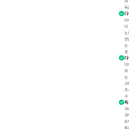
아
독
다
다
다
노
천
는
로
다
다
의
는
고
주
수
독
국
국
4
독