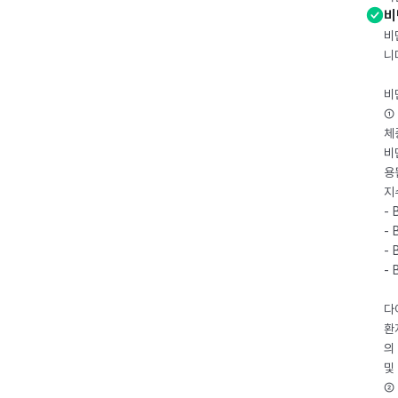
비
비
니
비
① 
체
비
용
지
- 
- 
- 
-
다
환
의
및
② 