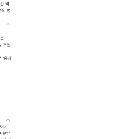
독감 백
분의 병
들은
중 조절
오남용의
있어서
 배분받