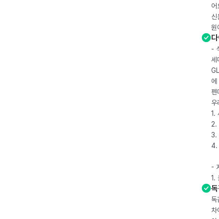
어
신
원
다
-
세
G
에
펜
우
1
2.
3.
4
-
1
독
독
차