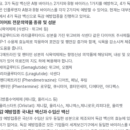
요. 3가 독감 백신은 A형 바이러스 2가지와 B형 바이러스 1가지를 예방하고, 4가 
은 인플루엔자 A형과 B형 바이러스를 각각 2가지씩 예방할 수 있어요. 현재는 대부
에서 4가 독감 백신으로 독감 예방접종을 진행하고 있어요.
이어트 전문의약품 종류 및 성분
 식욕억제제 (삭센다 · 위고비 등)
마글루티드와 리라클루타이드 성분을 가진 위고비와 삭센다 같은 다이어트 주사제
LP-1 수용체 효능제로 작용하여 포만감 및 팽만감 증가와 함께, 식욕을 감소시켜 체
 도움을 줍니다.
디메트라진 및 펜터민 성분의 식욕억제제는 향정신성 의약품에 해당되며, 내성 및 
려가 있어 의료진의 지도 하에 복용해야 합니다.
. 세마글루티드 (Semaglutide): 위고비, 오젬픽
 리라클루타이드 (Liraglutide): 삭센다
 펜디메트라진 (Phendimetrazine): 디어트, 페닝, 푸링
. 펜터민 (Phentermine): 로우칼, 큐시미아, 휴터민세미, 디에타민, 아디펙스
 지방흡수억제제 (제니칼, 올리시스 등)
. 올리스타트 (Orlistat): 제니칼, 올리시스, 제니엑스,제니로우,리피다운, 올리엣
감 예방접종 국내산 백신과 수입산 백신
감 예방접종은 국산과 수입산 모두 동일한 성분으로 제조되어 독감 백신의 효능에 
이가 없어요. 독감 예방접종은 모든 기업들이 세계보건기구에서 동일한 바이러스를