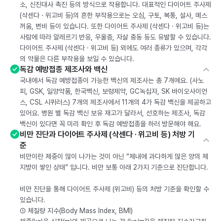
소, 신진대사 촉진 등의 방식으로 작용합니다. 대표적인 다이어트 주사제
(삭센다 · 위고비 등)의 흔한 부작용으로는 오심, 구토, 복통, 설사, 메스
꺼움, 변비 등이 있습니다. 또한 다이어트 주사제 (삭센다 · 위고비 등)는
사람에 따라 알레르기 반응, 우울증, 자살 충동 등도 유발할 수 있습니다.
다이어트 주사제 (삭센다 · 위고비 등) 외에도 여러 종류가 있으며, 각각
의 약물은 다른 부작용을 보일 수 있습니다.
독감 예방접종 제조사와 백신
국내에서 독감 예방접종이 가능한 백신의 제조사는 총 7개에요. (사노
피, GSK, 일양약품, 한국백신, 보령제약, GC녹십자, SK 바이오사이언
스, CSL 시퀴러스) 7개의 제조사에서 11개의 4가 독감 백신을 제공하고
있어요. 병원 별 독감 백신 보유 재고가 달라서, 선호하는 제조사, 독감
백신이 있다면 꼭 미리 확인 후 독감 예방접종을 하러 방문해야 해요.
비만 진단과 다이어트 주사제 (삭센다 · 위고비 등) 처방 기
준
비만이란 체중이 많이 나가는 것이 아닌 “체내에 과다하게 많은 양의 체
지방이 쌓인 상태” 입니다. 비만 보통 아래 2가지 기준으로 진단합니다.
비만 진단을 통해 다이어트 주사제 (위고비) 등의 처방 기준을 확인할 수
있습니다.
① 체질량 지수(Body Mass Index, BMI)