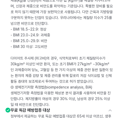
체중(kg)을 신장(m)의 제곱으로 나눈 값 (kg/m²)을 체질량 지수라고하
며, 신장과 체중으로 비만도를 파악하는 기준입니다. 특별한 장비를 필요
로 하지 않기 때문에 가장 보편적으로 사용됩니다. 다만 근육과 지방량을
구분하지 못하는 단점이 있습니다. 우리나라에서는 체질량 지수가 25를
넘으면 비만으로 진단합다.
- BMI 18.5~22.9: 정상
- BMI 23.0~24.9: 과체중
- BMI 25.0~29.9: 비만
- BMI 30 이상: 고도비만
다이어트 주사제 (위고비)의 경우, 식약처로부터 초기 체질량지수가
30kg/m² 이상인 비만 환자, 또는 초기 BMI가 27kg/m² ~30kg/m²
인 과체중이며 당뇨, 고혈압 등 한 가지 이상의 체중 관련 동반 질환이 있
는 환자의 체중 감량 및 체중 관리를 위해 칼로리 저감 식이요법 및 신체
활동 증대의 보조제로서 투여하는 것으로 허가 받았습니다.
② 생체전기저항 측정법(bioimpedence analysis, BIA)
생체전기저항 측정법을 이용한 체성분 분석 결과를 사용하여 비만을 진
단합니다. 체지방률이 여성의 경우 30% 이상, 남성의 경우 25% 이상
일 때 비만으로 진단합니다.
무료 독감 예방접종 대상
정부에서 제공하는 무료 독감 예방접종 대상은 65세 이상 어르신, 생후