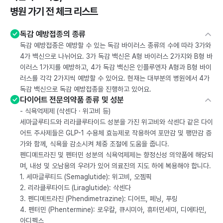
병원 가기 전 체크 리스트
독감 예방접종의 종류
독감 예방접종은 예방할 수 있는 독감 바이러스 종류의 수에 따라 3가와
4가 백신으로 나뉘어요. 3가 독감 백신은 A형 바이러스 2가지와 B형 바
이러스 1가지를 예방하고, 4가 독감 백신은 인플루엔자 A형과 B형 바이
러스를 각각 2가지씩 예방할 수 있어요. 현재는 대부분의 병원에서 4가
독감 백신으로 독감 예방접종을 진행하고 있어요.
다이어트 전문의약품 종류 및 성분
- 식욕억제제 (삭센다 · 위고비 등)
세마글루티드와 리라클루타이드 성분을 가진 위고비와 삭센다 같은 다이
어트 주사제들은 GLP-1 수용체 효능제로 작용하여 포만감 및 팽만감 증
가와 함께, 식욕을 감소시켜 체중 조절에 도움을 줍니다.
펜디메트라진 및 펜터민 성분의 식욕억제제는 향정신성 의약품에 해당되
며, 내성 및 오남용의 우려가 있어 의료진의 지도 하에 복용해야 합니다.
1. 세마글루티드 (Semaglutide): 위고비, 오젬픽
2. 리라클루타이드 (Liraglutide): 삭센다
3. 펜디메트라진 (Phendimetrazine): 디어트, 페닝, 푸링
4. 펜터민 (Phentermine): 로우칼, 큐시미아, 휴터민세미, 디에타민,
아디펙스