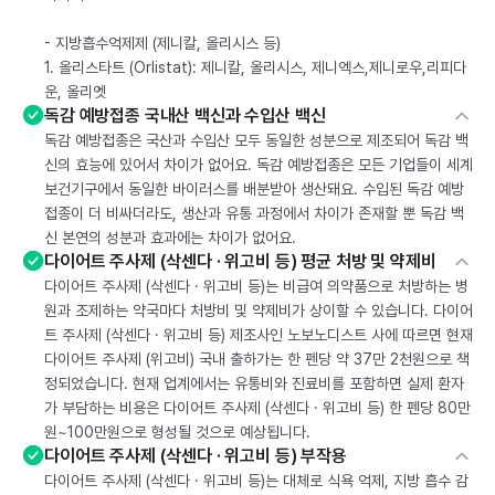
- 지방흡수억제제 (제니칼, 올리시스 등)
1. 올리스타트 (Orlistat): 제니칼, 올리시스, 제니엑스,제니로우,리피다
운, 올리엣
독감 예방접종 국내산 백신과 수입산 백신
독감 예방접종은 국산과 수입산 모두 동일한 성분으로 제조되어 독감 백
신의 효능에 있어서 차이가 없어요. 독감 예방접종은 모든 기업들이 세계
보건기구에서 동일한 바이러스를 배분받아 생산돼요. 수입된 독감 예방
접종이 더 비싸더라도, 생산과 유통 과정에서 차이가 존재할 뿐 독감 백
신 본연의 성분과 효과에는 차이가 없어요.
다이어트 주사제 (삭센다 · 위고비 등) 평균 처방 및 약제비
다이어트 주사제 (삭센다 · 위고비 등)는 비급여 의약품으로 처방하는 병
원과 조제하는 약국마다 처방비 및 약제비가 상이할 수 있습니다. 다이어
트 주사제 (삭센다 · 위고비 등) 제조사인 노보노디스트 사에 따르면 현재
다이어트 주사제 (위고비) 국내 출하가는 한 펜당 약 37만 2천원으로 책
정되었습니다. 현재 업계에서는 유통비와 진료비를 포함하면 실제 환자
가 부담하는 비용은 다이어트 주사제 (삭센다 · 위고비 등) 한 펜당 80만
원~100만원으로 형성될 것으로 예상됩니다.
다이어트 주사제 (삭센다 · 위고비 등) 부작용
다이어트 주사제 (삭센다 · 위고비 등)는 대체로 식욕 억제, 지방 흡수 감