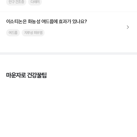
안구 건조증
다래끼
이소티논은 화농성 여드름에 효과가 있나요?
여드름
지루성 피부염
마운자로 건강꿀팁
마운자로 효과, 언제부터 나타날까?
3분 꿀팁 ㆍ #마운자로
마운자로 온누리상품권으로 결제 가능한가요? — 최
저가 처방 꿀팁