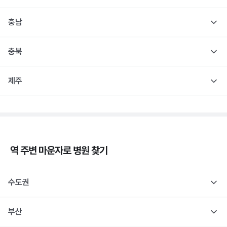
충남
충북
제주
역 주변
마운자로
병원 찾기
수도권
부산