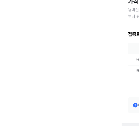
가격 
용마산
부터 
접종