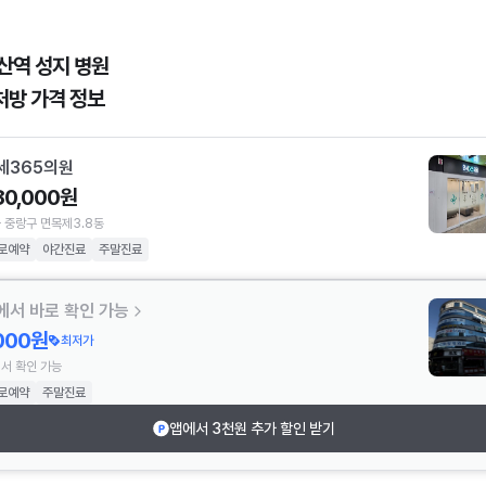
산역 성지 병원
처방 가격 정보
세365의원
80,000원
 중랑구 면목제3.8동
로예약
야간진료
주말진료
에서 바로 확인 가능
,000원
최저가
서 확인 가능
로예약
주말진료
앱에서 3천원 추가 할인 받기