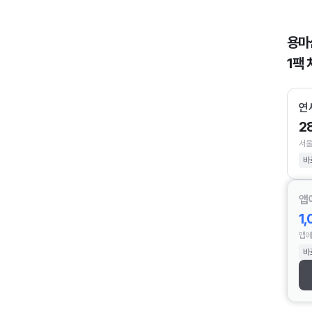
용마
1팩 
연
2
서울
바
앱
1
앱에
바