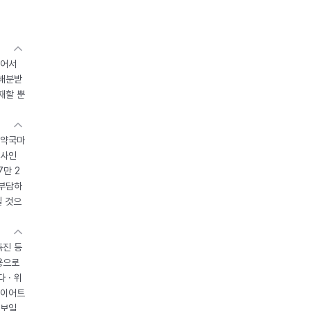
있어서
 배분받
재할 뿐
 약국마
조사인
7만 2
 부담하
될 것으
촉진 등
용으로
 · 위
다이어트
 보일