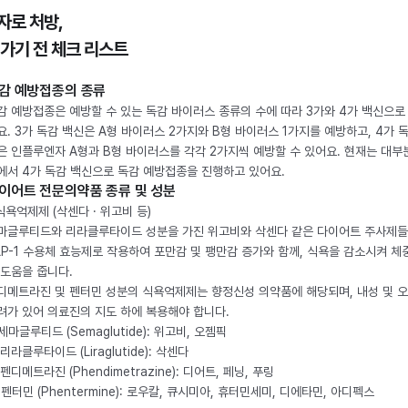
자로 처방,
 가기 전 체크 리스트
감 예방접종의 종류
감 예방접종은 예방할 수 있는 독감 바이러스 종류의 수에 따라 3가와 4가 백신으로
요. 3가 독감 백신은 A형 바이러스 2가지와 B형 바이러스 1가지를 예방하고, 4가 
은 인플루엔자 A형과 B형 바이러스를 각각 2가지씩 예방할 수 있어요. 현재는 대부
에서 4가 독감 백신으로 독감 예방접종을 진행하고 있어요.
이어트 전문의약품 종류 및 성분
 식욕억제제 (삭센다 · 위고비 등)
마글루티드와 리라클루타이드 성분을 가진 위고비와 삭센다 같은 다이어트 주사제
LP-1 수용체 효능제로 작용하여 포만감 및 팽만감 증가와 함께, 식욕을 감소시켜 체
 도움을 줍니다.
디메트라진 및 펜터민 성분의 식욕억제제는 향정신성 의약품에 해당되며, 내성 및 
려가 있어 의료진의 지도 하에 복용해야 합니다.
. 세마글루티드 (Semaglutide): 위고비, 오젬픽
 리라클루타이드 (Liraglutide): 삭센다
 펜디메트라진 (Phendimetrazine): 디어트, 페닝, 푸링
. 펜터민 (Phentermine): 로우칼, 큐시미아, 휴터민세미, 디에타민, 아디펙스