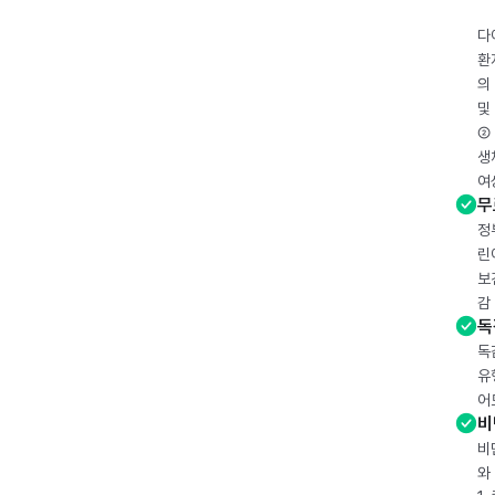
다
환
의
및
② 
생
여
무
정
린
보
감
독
독
유
어
비
비
와