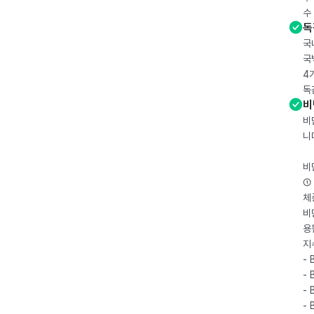
수
독
국
국
4
독
비
비
니
비
① 
체
비
용
지
- 
- 
- 
-