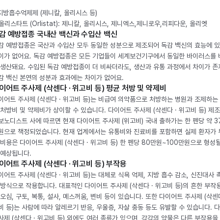
 지방흡수억제제 (제니칼, 올리시스 등)
. 올리스타트 (Orlistat): 제니칼, 올리시스, 제니엑스,제니로우,리피다운, 올리엣
감 예방접종 국내산 백신과 수입산 백신
감 예방접종은 국산과 수입산 모두 동일한 성분으로 제조되어 독감 백신의 효능에 
이가 없어요. 독감 예방접종은 모든 기업들이 세계보건기구에서 동일한 바이러스를
 생산돼요. 수입된 독감 예방접종이 더 비싸더라도, 생산과 유통 과정에서 차이가 존
감 백신 본연의 성분과 효과에는 차이가 없어요.
이어트 주사제 (삭센다 · 위고비 등) 평균 처방 및 약제비
이어트 주사제 (삭센다 · 위고비 등)는 비급여 의약품으로 처방하는 병원과 조제하는
 처방비 및 약제비가 상이할 수 있습니다. 다이어트 주사제 (삭센다 · 위고비 등) 제
보노디스트 사에 따르면 현재 다이어트 주사제 (위고비) 국내 출하가는 한 펜당 약 3
원으로 책정되었습니다. 현재 업계에서는 유통비와 진료비를 포함하면 실제 환자가
 비용은 다이어트 주사제 (삭센다 · 위고비 등) 한 펜당 80만원~100만원으로 형성
 예상됩니다.
이어트 주사제 (삭센다 · 위고비 등) 부작용
이어트 주사제 (삭센다 · 위고비 등)는 대체로 식욕 억제, 지방 흡수 감소, 신진대사 
 방식으로 작용합니다. 대표적인 다이어트 주사제 (삭센다 · 위고비 등)의 흔한 부작
 오심, 구토, 복통, 설사, 메스꺼움, 변비 등이 있습니다. 또한 다이어트 주사제 (삭센다
비 등)는 사람에 따라 알레르기 반응, 우울증, 자살 충동 등도 유발할 수 있습니다. 
사제 (삭센다 · 위고비 등) 외에도 여러 종류가 있으며, 각각의 약물은 다른 부작용을