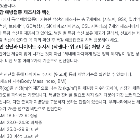
 있습니다.
감 예방접종 제조사와 백신
내에서 독감 예방접종이 가능한 백신의 제조사는 총 7개에요. (사노피, GSK, 일양약
백신, 보령제약, GC녹십자, SK 바이오사이언스, CSL 시퀴러스) 7개의 제조사에서 
가 독감 백신을 제공하고 있어요. 병원 별 독감 백신 보유 재고가 달라서, 선호하는 
감 백신이 있다면 꼭 미리 확인 후 독감 예방접종을 하러 방문해야 해요.
만 진단과 다이어트 주사제 (삭센다 · 위고비 등) 처방 기준
만이란 체중이 많이 나가는 것이 아닌 “체내에 과다하게 많은 양의 체지방이 쌓인 상
다. 비만 보통 아래 2가지 기준으로 진단합니다.
만 진단을 통해 다이어트 주사제 (위고비) 등의 처방 기준을 확인할 수 있습니다.
체질량 지수(Body Mass Index, BMI)
중(kg)을 신장(m)의 제곱으로 나눈 값 (kg/m²)을 체질량 지수라고하며, 신장과 체
만도를 파악하는 기준입니다. 특별한 장비를 필요로 하지 않기 때문에 가장 보편적으
됩니다. 다만 근육과 지방량을 구분하지 못하는 단점이 있습니다. 우리나라에서는 
수가 25를 넘으면 비만으로 진단합다.
BMI 18.5~22.9: 정상
BMI 23.0~24.9: 과체중
BMI 25.0~29.9: 비만
 BMI 30 이상: 고도비만