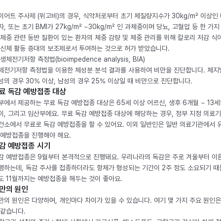
이어트 주사제 (위고비)의 경우, 식약처로부터 초기 체질량지수가 30kg/m² 이상인
자, 또는 초기 BMI가 27kg/m² ~30kg/m² 인 과체중이며 당뇨, 고혈압 등 한 가지
 체중 관련 동반 질환이 있는 환자의 체중 감량 및 체중 관리를 위해 칼로리 저감 식
 신체 활동 증대의 보조제로서 투여하는 것으로 허가 받았습니다.
생체전기저항 측정법(bioimpedence analysis, BIA)
체전기저항 측정법을 이용한 체성분 분석 결과를 사용하여 비만을 진단합니다. 체
성의 경우 30% 이상, 남성의 경우 25% 이상일 때 비만으로 진단합니다.
료 독감 예방접종 대상
부에서 제공하는 무료 독감 예방접종 대상은 65세 이상 어르신, 생후 6개월 ~ 13세
이, 그리고 임산부에요. 무료 독감 예방접종 대상에 해당하는 경우, 정부 지정 의료
건소에서 무료로 독감 예방접종을 할 수 있어요. 이외 일반인은 일반 의료기관에서 
 예방접종을 진행해야 해요.
감 예방접종 시기
감 예방접종은 9월부터 본격적으로 진행돼요. 우리나라의 독감은 주로 겨울부터 이
행하는데, 독감 주사를 접종하더라도 항체가 형성되는 기간이 2주 정도 소요되기 때
도 11월까지는 예방접종을 해두는 것이 좋아요.
만의 원인
만의 원인은 다양하며, 개인마다 차이가 있을 수 있습니다. 여기 몇 가지 주요 원인은
 같습니다.