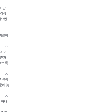
 비만
 이상
이요법
지방률이
의 어
기관과
유료 독
른 봄에
문에 늦
 아래