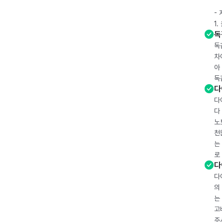
-
1
독
독
차
아
독
다
다
다
노
천
는
로
다
다
의
는
고
주