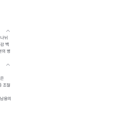
 나뉘
독감 백
분의 병
들은
중 조절
오남용의