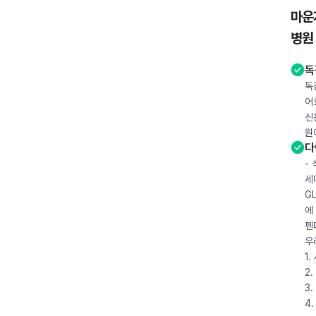
마운
병원
독
독
어
신
원
다
-
세
G
에
펜
우
1
2.
3.
4