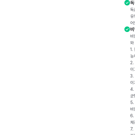
독
독
유
어
비
비
와
1
능
2
이
3
이
4
균
5
비
6
체
7