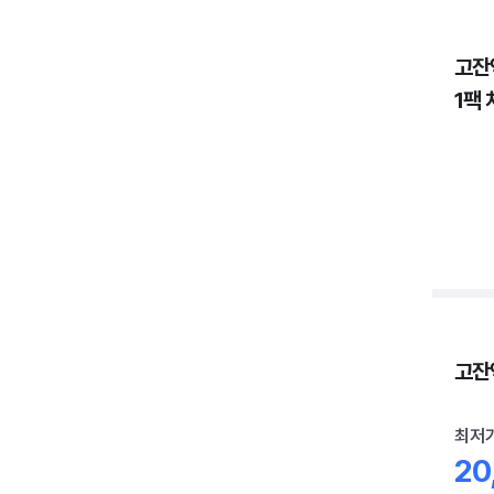
고잔
1팩 
고잔역
최저
20