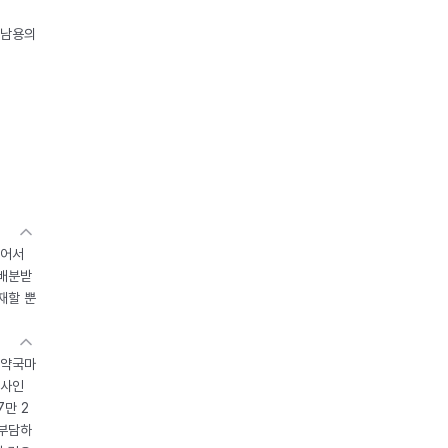
오남용의
있어서
 배분받
재할 뿐
 약국마
조사인
7만 2
 부담하