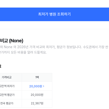
최저가 병원 조회하기
비교 (None)
의 None 의 2026년 가격 비교와 최저가, 평균가 정보입니다. 수도권에서 가장 싼
균가까지 모든 비용을 알려 드릴게요.
료
가격비교
1팩
고잔역
최저가
20,000원
고잔역
평균가
20,000원
전국 평균가
22,367원