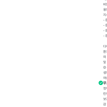
비
용
지
- 
- 
- 
-
다
환
의
및
② 
생
여
무
정
린
보
감