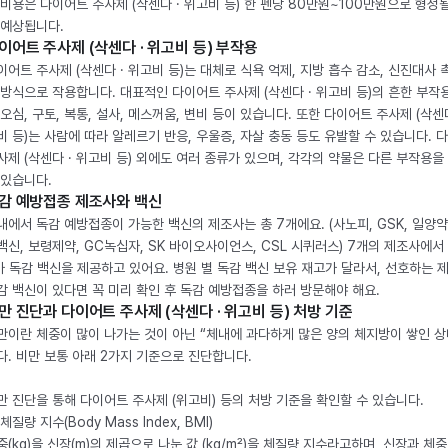
 비용은 다이어트 주사제 (삭센다 · 위고비 등) 한 펜당 80만원~100만원으로 형성
 예상됩니다.
이어트 주사제 (삭센다 · 위고비 등) 부작용
이어트 주사제 (삭센다 · 위고비 등)는 대체로 식욕 억제, 지방 흡수 감소, 신진대사 
 방식으로 작용합니다. 대표적인 다이어트 주사제 (삭센다 · 위고비 등)의 흔한 부작
 오심, 구토, 복통, 설사, 메스꺼움, 변비 등이 있습니다. 또한 다이어트 주사제 (삭센다
비 등)는 사람에 따라 알레르기 반응, 우울증, 자살 충동 등도 유발할 수 있습니다. 
사제 (삭센다 · 위고비 등) 외에도 여러 종류가 있으며, 각각의 약물은 다른 부작용을
 있습니다.
감 예방접종 제조사와 백신
내에서 독감 예방접종이 가능한 백신의 제조사는 총 7개에요. (사노피, GSK, 일양약
백신, 보령제약, GC녹십자, SK 바이오사이언스, CSL 시퀴러스) 7개의 제조사에서 
가 독감 백신을 제공하고 있어요. 병원 별 독감 백신 보유 재고가 달라서, 선호하는 
감 백신이 있다면 꼭 미리 확인 후 독감 예방접종을 하러 방문해야 해요.
만 진단과 다이어트 주사제 (삭센다 · 위고비 등) 처방 기준
만이란 체중이 많이 나가는 것이 아닌 “체내에 과다하게 많은 양의 체지방이 쌓인 상
다. 비만 보통 아래 2가지 기준으로 진단합니다.
만 진단을 통해 다이어트 주사제 (위고비) 등의 처방 기준을 확인할 수 있습니다.
체질량 지수(Body Mass Index, BMI)
중(kg)을 신장(m)의 제곱으로 나눈 값 (kg/m²)을 체질량 지수라고하며, 신장과 체