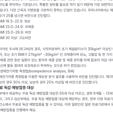
만도를 파악하는 기준입니다. 특별한 장비를 필요로 하지 않기 때문에 가장 보편적으
됩니다. 다만 근육과 지방량을 구분하지 못하는 단점이 있습니다. 우리나라에서는 
수가 25를 넘으면 비만으로 진단합다.
BMI 18.5~22.9: 정상
BMI 23.0~24.9: 과체중
BMI 25.0~29.9: 비만
 BMI 30 이상: 고도비만
이어트 주사제 (위고비)의 경우, 식약처로부터 초기 체질량지수가 30kg/m² 이상인
자, 또는 초기 BMI가 27kg/m² ~30kg/m² 인 과체중이며 당뇨, 고혈압 등 한 가지
 체중 관련 동반 질환이 있는 환자의 체중 감량 및 체중 관리를 위해 칼로리 저감 식
 신체 활동 증대의 보조제로서 투여하는 것으로 허가 받았습니다.
생체전기저항 측정법(bioimpedence analysis, BIA)
체전기저항 측정법을 이용한 체성분 분석 결과를 사용하여 비만을 진단합니다. 체
성의 경우 30% 이상, 남성의 경우 25% 이상일 때 비만으로 진단합니다.
료 독감 예방접종 대상
부에서 제공하는 무료 독감 예방접종 대상은 65세 이상 어르신, 생후 6개월 ~ 13세
이, 그리고 임산부에요. 무료 독감 예방접종 대상에 해당하는 경우, 정부 지정 의료
건소에서 무료로 독감 예방접종을 할 수 있어요. 이외 일반인은 일반 의료기관에서 
 예방접종을 진행해야 해요.