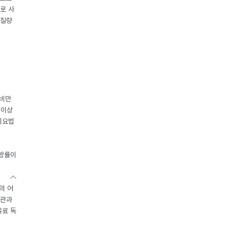
로 사
체질량
 비만
 이상
이요법
지방률이
의 어
기관과
유료 독