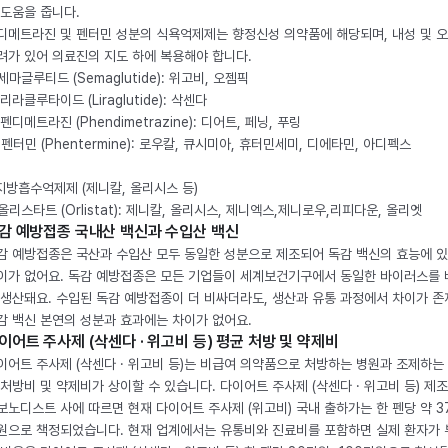
 도움을 줍니다.
디메트라진 및 펜터민 성분의 식욕억제제는 향정신성 의약품에 해당되며, 내성 및 
려가 있어 의료진의 지도 하에 복용해야 합니다.
. 세마글루티드 (Semaglutide): 위고비, 오젬픽
 리라클루타이드 (Liraglutide): 삭센다
 펜디메트라진 (Phendimetrazine): 디어트, 페닝, 푸링
. 펜터민 (Phentermine): 로우칼, 큐시미아, 휴터민세미, 디에타민, 아디펙스
 지방흡수억제제 (제니칼, 올리시스 등)
. 올리스타트 (Orlistat): 제니칼, 올리시스, 제니엑스,제니로우,리피다운, 올리엣
감 예방접종 국내산 백신과 수입산 백신
감 예방접종은 국산과 수입산 모두 동일한 성분으로 제조되어 독감 백신의 효능에 
이가 없어요. 독감 예방접종은 모든 기업들이 세계보건기구에서 동일한 바이러스를
 생산돼요. 수입된 독감 예방접종이 더 비싸더라도, 생산과 유통 과정에서 차이가 존
감 백신 본연의 성분과 효과에는 차이가 없어요.
이어트 주사제 (삭센다 · 위고비 등) 평균 처방 및 약제비
이어트 주사제 (삭센다 · 위고비 등)는 비급여 의약품으로 처방하는 병원과 조제하는
 처방비 및 약제비가 상이할 수 있습니다. 다이어트 주사제 (삭센다 · 위고비 등) 제
보노디스트 사에 따르면 현재 다이어트 주사제 (위고비) 국내 출하가는 한 펜당 약 3
원으로 책정되었습니다. 현재 업계에서는 유통비와 진료비를 포함하면 실제 환자가