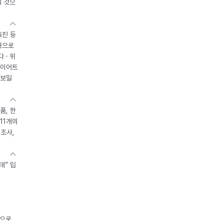
될 것으
촉진 등
용으로
 · 위
다이어트
 보일
품, 한
11개의
제조사,
태” 입
중으로