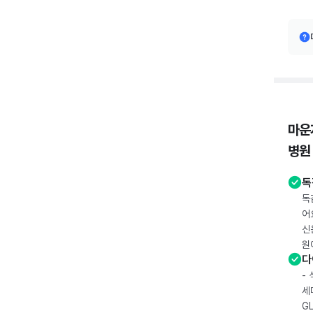
마운
병원
독
독
어
신
원
다
-
세
G