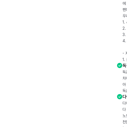
에
펜
우
1
2.
3.
4
-
1
독
독
차
아
독
다
다
다
노
천