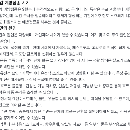
감 예방접종 시기
감 예방접종은 9월부터 본격적으로 진행돼요. 우리나라의 독감은 주로 겨울부터 이
행하는데, 독감 주사를 접종하더라도 항체가 형성되는 기간이 2주 정도 소요되기 때
도 11월까지는 예방접종을 해두는 것이 좋아요.
만의 원인
만의 원인은 다양하며, 개인마다 차이가 있을 수 있습니다. 여기 몇 가지 주요 원인은
 같습니다.
. 칼로리 섭취의 증가 : 현대 사회에서 가공식품, 패스트푸드, 고칼로리 간식이 쉽게 
해지면서, 과도한 칼로리를 섭취하는 경우가 많습니다.
. 운동 부족 : 적극적인 신체 활동 없이 장시간 앉아서 지내는 생활 방식은 칼로리 소
고 비만을 초래할 수 있습니다.
. 유전적 요인 : 가족력이나 유전적 소인도 비만에 영향을 미칠 수 있습니다. 특정 유
가 신진대사율이나 식욕 조절에 영향을 줄 수 있습니다.
. 호르몬 불균형 : 갑상선 기능 저하증, 인슐린 저항성, 다낭성 난소 증후군 등의 호르
형은 체중 증가를 초래할 수 있습니다.
. 정서적 요인 : 스트레스, 불안, 우울증 등의 정서적 문제는 과식을 유발할 수 있으며
만으로 이어질 수 있습니다.
. 수면 부족 : 충분하지 않은 수면은 신체의 호르몬 균형을 불안정하게 만들고, 식욕
중 증가로 이어질 수 있습니다.
. 약물의 부작용 : 스테로이드, 항우울제, 당뇨병 치료제 등 일부 약물은 부작용으로 