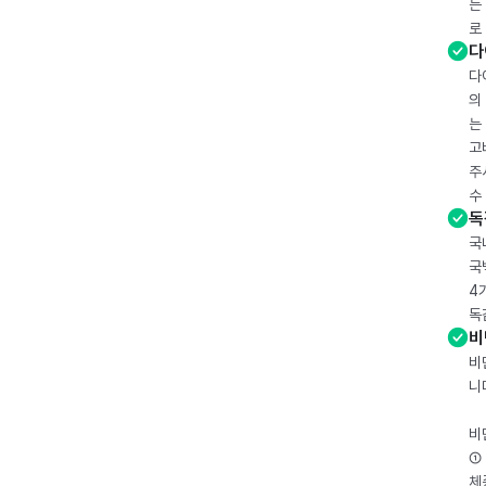
는
로
다
다
의
는
고
주
수
독
국
국
4
독
비
비
니
비
① 
체