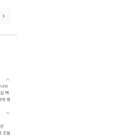
 나뉘
독감 백
분의 병
들은
중 조절