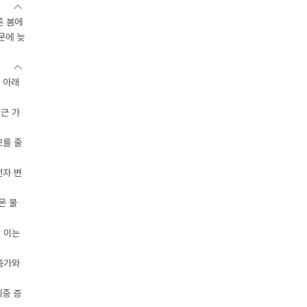
른 봄에
문에 늦
 아래
접근 가
모를 줄
전자 변
몬 불
, 이는
 증가와
체중 증