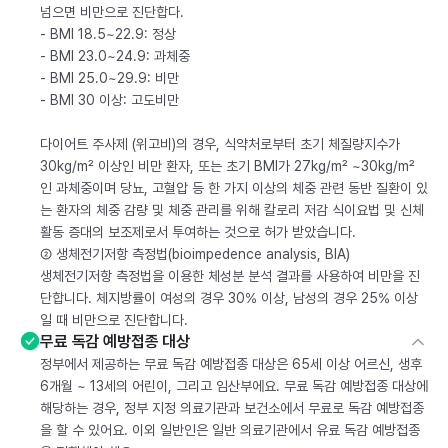
넘으면 비만으로 진단합다.
- BMI 18.5~22.9: 정상
- BMI 23.0~24.9: 과체중
- BMI 25.0~29.9: 비만
- BMI 30 이상: 고도비만
다이어트 주사제 (위고비)의 경우, 식약처로부터 초기 체질량지수가
30kg/m² 이상인 비만 환자, 또는 초기 BMI가 27kg/m² ~30kg/m²
인 과체중이며 당뇨, 고혈압 등 한 가지 이상의 체중 관련 동반 질환이 있
는 환자의 체중 감량 및 체중 관리를 위해 칼로리 저감 식이요법 및 신체
활동 증대의 보조제로서 투여하는 것으로 허가 받았습니다.
② 생체전기저항 측정법(bioimpedence analysis, BIA)
생체전기저항 측정법을 이용한 체성분 분석 결과를 사용하여 비만을 진
단합니다. 체지방률이 여성의 경우 30% 이상, 남성의 경우 25% 이상
일 때 비만으로 진단합니다.
무료 독감 예방접종 대상
정부에서 제공하는 무료 독감 예방접종 대상은 65세 이상 어르신, 생후
6개월 ~ 13세의 어린이, 그리고 임산부에요. 무료 독감 예방접종 대상에
해당하는 경우, 정부 지정 의료기관과 보건소에서 무료로 독감 예방접종
을 할 수 있어요. 이외 일반인은 일반 의료기관에서 유료 독감 예방접종