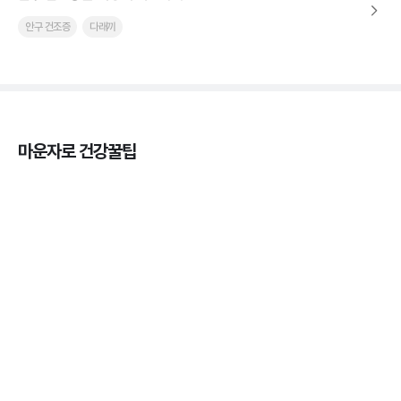
안구 건조증
다래끼
마운자로 건강꿀팁
열사병 후유증, 언제까지 지켜볼까
3분 꿀팁
열사병 응급처치, 어디까지 식혀야할까?
3분 꿀팁