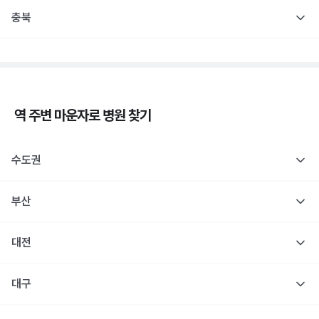
충북
역 주변
마운자로
병원 찾기
수도권
부산
대전
대구