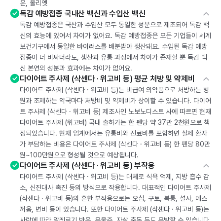
운, 올리엣
독감 예방접종 국내산 백신과 수입산 백신
독감 예방접종은 국산과 수입산 모두 동일한 성분으로 제조되어 독감 백
신의 효능에 있어서 차이가 없어요. 독감 예방접종은 모든 기업들이 세계
보건기구에서 동일한 바이러스를 배분받아 생산돼요. 수입된 독감 예방
접종이 더 비싸더라도, 생산과 유통 과정에서 차이가 존재할 뿐 독감 백
신 본연의 성분과 효과에는 차이가 없어요.
다이어트 주사제 (삭센다 · 위고비 등) 평균 처방 및 약제비
다이어트 주사제 (삭센다 · 위고비 등)는 비급여 의약품으로 처방하는 병
원과 조제하는 약국마다 처방비 및 약제비가 상이할 수 있습니다. 다이어
트 주사제 (삭센다 · 위고비 등) 제조사인 노보노디스트 사에 따르면 현재
다이어트 주사제 (위고비) 국내 출하가는 한 펜당 약 37만 2천원으로 책
정되었습니다. 현재 업계에서는 유통비와 진료비를 포함하면 실제 환자
가 부담하는 비용은 다이어트 주사제 (삭센다 · 위고비 등) 한 펜당 80만
원~100만원으로 형성될 것으로 예상됩니다.
다이어트 주사제 (삭센다 · 위고비 등) 부작용
다이어트 주사제 (삭센다 · 위고비 등)는 대체로 식욕 억제, 지방 흡수 감
소, 신진대사 촉진 등의 방식으로 작용합니다. 대표적인 다이어트 주사제
(삭센다 · 위고비 등)의 흔한 부작용으로는 오심, 구토, 복통, 설사, 메스
꺼움, 변비 등이 있습니다. 또한 다이어트 주사제 (삭센다 · 위고비 등)는
사람에 따라 알레르기 반응, 우울증, 자살 충동 등도 유발할 수 있습니다.