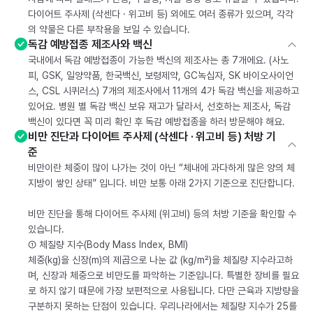
다이어트 주사제 (삭센다 · 위고비 등) 외에도 여러 종류가 있으며, 각각
의 약물은 다른 부작용을 보일 수 있습니다.
독감 예방접종 제조사와 백신
국내에서 독감 예방접종이 가능한 백신의 제조사는 총 7개에요. (사노
피, GSK, 일양약품, 한국백신, 보령제약, GC녹십자, SK 바이오사이언
스, CSL 시퀴러스) 7개의 제조사에서 11개의 4가 독감 백신을 제공하고
있어요. 병원 별 독감 백신 보유 재고가 달라서, 선호하는 제조사, 독감
백신이 있다면 꼭 미리 확인 후 독감 예방접종을 하러 방문해야 해요.
비만 진단과 다이어트 주사제 (삭센다 · 위고비 등) 처방 기
준
비만이란 체중이 많이 나가는 것이 아닌 “체내에 과다하게 많은 양의 체
지방이 쌓인 상태” 입니다. 비만 보통 아래 2가지 기준으로 진단합니다.
비만 진단을 통해 다이어트 주사제 (위고비) 등의 처방 기준을 확인할 수
있습니다.
① 체질량 지수(Body Mass Index, BMI)
체중(kg)을 신장(m)의 제곱으로 나눈 값 (kg/m²)을 체질량 지수라고하
며, 신장과 체중으로 비만도를 파악하는 기준입니다. 특별한 장비를 필요
로 하지 않기 때문에 가장 보편적으로 사용됩니다. 다만 근육과 지방량을
구분하지 못하는 단점이 있습니다. 우리나라에서는 체질량 지수가 25를