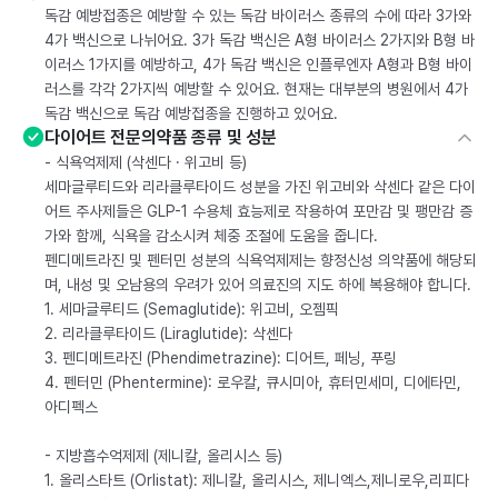
독감 예방접종은 예방할 수 있는 독감 바이러스 종류의 수에 따라 3가와
4가 백신으로 나뉘어요. 3가 독감 백신은 A형 바이러스 2가지와 B형 바
이러스 1가지를 예방하고, 4가 독감 백신은 인플루엔자 A형과 B형 바이
러스를 각각 2가지씩 예방할 수 있어요. 현재는 대부분의 병원에서 4가
독감 백신으로 독감 예방접종을 진행하고 있어요.
다이어트 전문의약품 종류 및 성분
- 식욕억제제 (삭센다 · 위고비 등)
세마글루티드와 리라클루타이드 성분을 가진 위고비와 삭센다 같은 다이
어트 주사제들은 GLP-1 수용체 효능제로 작용하여 포만감 및 팽만감 증
가와 함께, 식욕을 감소시켜 체중 조절에 도움을 줍니다.
펜디메트라진 및 펜터민 성분의 식욕억제제는 향정신성 의약품에 해당되
며, 내성 및 오남용의 우려가 있어 의료진의 지도 하에 복용해야 합니다.
1. 세마글루티드 (Semaglutide): 위고비, 오젬픽
2. 리라클루타이드 (Liraglutide): 삭센다
3. 펜디메트라진 (Phendimetrazine): 디어트, 페닝, 푸링
4. 펜터민 (Phentermine): 로우칼, 큐시미아, 휴터민세미, 디에타민,
아디펙스
- 지방흡수억제제 (제니칼, 올리시스 등)
1. 올리스타트 (Orlistat): 제니칼, 올리시스, 제니엑스,제니로우,리피다