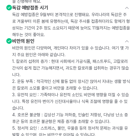
을 진행해야 해요.
독감 예방접종 시기
독감 예방접종은 9월부터 본격적으로 진행돼요. 우리나라의 독감은 주
로 겨울부터 이른 봄에 유행하는데, 독감 주사를 접종하더라도 항체가 형
성되는 기간이 2주 정도 소요되기 때문에 늦어도 11월까지는 예방접종을
해두는 것이 좋아요.
비만의 원인
비만의 원인은 다양하며, 개인마다 차이가 있을 수 있습니다. 여기 몇 가
지 주요 원인은 아래와 같습니다.
1. 칼로리 섭취의 증가 : 현대 사회에서 가공식품, 패스트푸드, 고칼로리
간식이 쉽게 접근 가능해지면서, 과도한 칼로리를 섭취하는 경우가 많습
니다.
2. 운동 부족 : 적극적인 신체 활동 없이 장시간 앉아서 지내는 생활 방식
은 칼로리 소모를 줄이고 비만을 초래할 수 있습니다.
3. 유전적 요인 : 가족력이나 유전적 소인도 비만에 영향을 미칠 수 있습
니다. 특정 유전자 변이가 신진대사율이나 식욕 조절에 영향을 줄 수 있
습니다.
4. 호르몬 불균형 : 갑상선 기능 저하증, 인슐린 저항성, 다낭성 난소 증
후군 등의 호르몬 불균형은 체중 증가를 초래할 수 있습니다.
5. 정서적 요인 : 스트레스, 불안, 우울증 등의 정서적 문제는 과식을 유
발할 수 있으며, 이는 비만으로 이어질 수 있습니다.