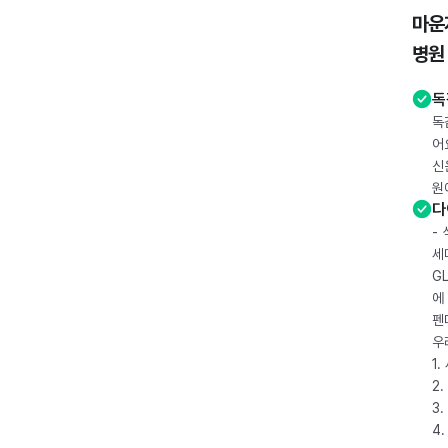
마운
병원
독
독
어
신
원
다
-
세
G
에
펜
우
1
2.
3.
4