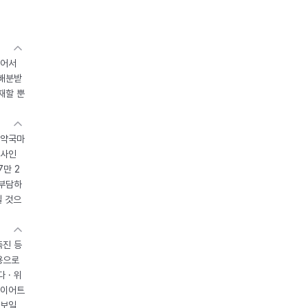
있어서
 배분받
재할 뿐
 약국마
조사인
7만 2
 부담하
될 것으
촉진 등
용으로
 · 위
다이어트
 보일