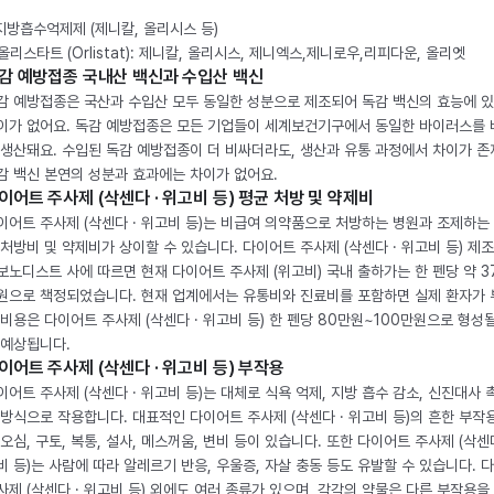
 지방흡수억제제 (제니칼, 올리시스 등)
. 올리스타트 (Orlistat): 제니칼, 올리시스, 제니엑스,제니로우,리피다운, 올리엣
감 예방접종 국내산 백신과 수입산 백신
감 예방접종은 국산과 수입산 모두 동일한 성분으로 제조되어 독감 백신의 효능에 
이가 없어요. 독감 예방접종은 모든 기업들이 세계보건기구에서 동일한 바이러스를
 생산돼요. 수입된 독감 예방접종이 더 비싸더라도, 생산과 유통 과정에서 차이가 존
감 백신 본연의 성분과 효과에는 차이가 없어요.
이어트 주사제 (삭센다 · 위고비 등) 평균 처방 및 약제비
이어트 주사제 (삭센다 · 위고비 등)는 비급여 의약품으로 처방하는 병원과 조제하는
 처방비 및 약제비가 상이할 수 있습니다. 다이어트 주사제 (삭센다 · 위고비 등) 제
보노디스트 사에 따르면 현재 다이어트 주사제 (위고비) 국내 출하가는 한 펜당 약 3
원으로 책정되었습니다. 현재 업계에서는 유통비와 진료비를 포함하면 실제 환자가
 비용은 다이어트 주사제 (삭센다 · 위고비 등) 한 펜당 80만원~100만원으로 형성
 예상됩니다.
이어트 주사제 (삭센다 · 위고비 등) 부작용
이어트 주사제 (삭센다 · 위고비 등)는 대체로 식욕 억제, 지방 흡수 감소, 신진대사 
 방식으로 작용합니다. 대표적인 다이어트 주사제 (삭센다 · 위고비 등)의 흔한 부작
 오심, 구토, 복통, 설사, 메스꺼움, 변비 등이 있습니다. 또한 다이어트 주사제 (삭센다
비 등)는 사람에 따라 알레르기 반응, 우울증, 자살 충동 등도 유발할 수 있습니다. 
사제 (삭센다 · 위고비 등) 외에도 여러 종류가 있으며, 각각의 약물은 다른 부작용을