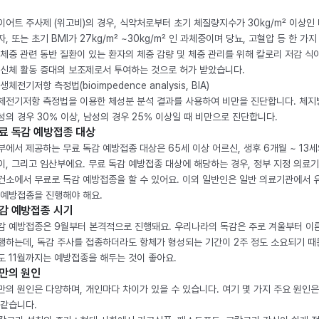
이어트 주사제 (위고비)의 경우, 식약처로부터 초기 체질량지수가 30kg/m² 이상인
자, 또는 초기 BMI가 27kg/m² ~30kg/m² 인 과체중이며 당뇨, 고혈압 등 한 가지
 체중 관련 동반 질환이 있는 환자의 체중 감량 및 체중 관리를 위해 칼로리 저감 식
 신체 활동 증대의 보조제로서 투여하는 것으로 허가 받았습니다.
생체전기저항 측정법(bioimpedence analysis, BIA)
체전기저항 측정법을 이용한 체성분 분석 결과를 사용하여 비만을 진단합니다. 체
성의 경우 30% 이상, 남성의 경우 25% 이상일 때 비만으로 진단합니다.
료 독감 예방접종 대상
부에서 제공하는 무료 독감 예방접종 대상은 65세 이상 어르신, 생후 6개월 ~ 13세
이, 그리고 임산부에요. 무료 독감 예방접종 대상에 해당하는 경우, 정부 지정 의료
건소에서 무료로 독감 예방접종을 할 수 있어요. 이외 일반인은 일반 의료기관에서 
 예방접종을 진행해야 해요.
감 예방접종 시기
감 예방접종은 9월부터 본격적으로 진행돼요. 우리나라의 독감은 주로 겨울부터 이
행하는데, 독감 주사를 접종하더라도 항체가 형성되는 기간이 2주 정도 소요되기 때
도 11월까지는 예방접종을 해두는 것이 좋아요.
만의 원인
만의 원인은 다양하며, 개인마다 차이가 있을 수 있습니다. 여기 몇 가지 주요 원인은
 같습니다.