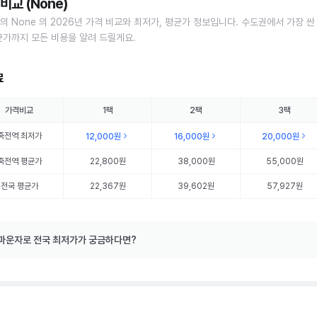
비교 (None)
의 None 의 2026년 가격 비교와 최저가, 평균가 정보입니다. 수도권에서 가장 싼
균가까지 모든 비용을 알려 드릴게요.
료
가격비교
1팩
2팩
3팩
죽전역
최저가
12,000원
16,000원
20,000원
죽전역
평균가
22,800원
38,000원
55,000원
전국 평균가
22,367원
39,602원
57,927원
마운자로 전국 최저가가 궁금하다면?