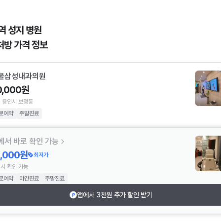
역 성지 병원
처방 가격 정보
울삼성내과의원
0,000원
 용인시 보정동
로예약
주말진료
에서 바로 확인 가능
2,000원
최저가
서 확인 가능
로예약
야간진료
주말진료
앱에서 3천원 추가 할인 받기