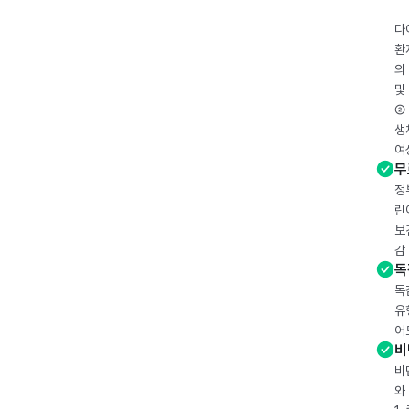
다
환
의
및
② 
생
여
무
정
린
보
감
독
독
유
어
비
비
와