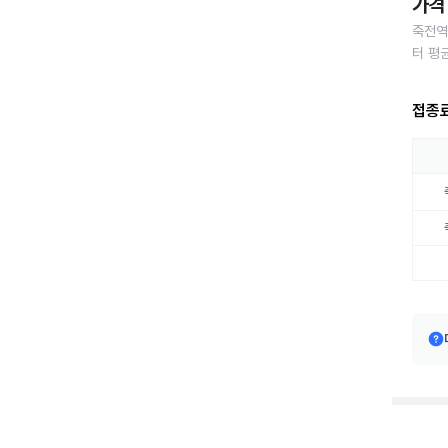
가격 
죽전역
터 평
접종