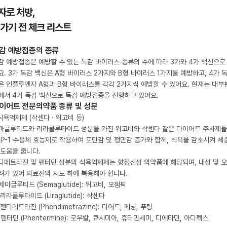
자로 처방,
 가기 전 체크 리스트
감 예방접종의 종류
감 예방접종은 예방할 수 있는 독감 바이러스 종류의 수에 따라 3가와 4가 백신으로
요. 3가 독감 백신은 A형 바이러스 2가지와 B형 바이러스 1가지를 예방하고, 4가 
은 인플루엔자 A형과 B형 바이러스를 각각 2가지씩 예방할 수 있어요. 현재는 대부
에서 4가 독감 백신으로 독감 예방접종을 진행하고 있어요.
이어트 전문의약품 종류 및 성분
 식욕억제제 (삭센다 · 위고비 등)
마글루티드와 리라클루타이드 성분을 가진 위고비와 삭센다 같은 다이어트 주사제
LP-1 수용체 효능제로 작용하여 포만감 및 팽만감 증가와 함께, 식욕을 감소시켜 체
 도움을 줍니다.
디메트라진 및 펜터민 성분의 식욕억제제는 향정신성 의약품에 해당되며, 내성 및 
려가 있어 의료진의 지도 하에 복용해야 합니다.
. 세마글루티드 (Semaglutide): 위고비, 오젬픽
 리라클루타이드 (Liraglutide): 삭센다
 펜디메트라진 (Phendimetrazine): 디어트, 페닝, 푸링
. 펜터민 (Phentermine): 로우칼, 큐시미아, 휴터민세미, 디에타민, 아디펙스