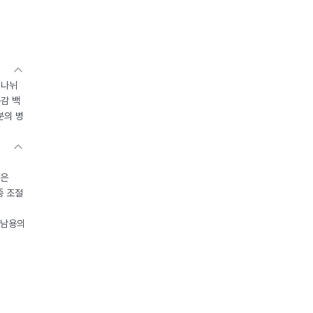
 나뉘
독감 백
분의 병
들은
중 조절
오남용의