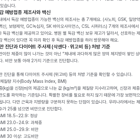
 있습니다.
감 예방접종 제조사와 백신
내에서 독감 예방접종이 가능한 백신의 제조사는 총 7개에요. (사노피, GSK, 일양약
백신, 보령제약, GC녹십자, SK 바이오사이언스, CSL 시퀴러스) 7개의 제조사에서 
가 독감 백신을 제공하고 있어요. 병원 별 독감 백신 보유 재고가 달라서, 선호하는 
감 백신이 있다면 꼭 미리 확인 후 독감 예방접종을 하러 방문해야 해요.
만 진단과 다이어트 주사제 (삭센다 · 위고비 등) 처방 기준
만이란 체중이 많이 나가는 것이 아닌 “체내에 과다하게 많은 양의 체지방이 쌓인 상
다. 비만 보통 아래 2가지 기준으로 진단합니다.
만 진단을 통해 다이어트 주사제 (위고비) 등의 처방 기준을 확인할 수 있습니다.
체질량 지수(Body Mass Index, BMI)
중(kg)을 신장(m)의 제곱으로 나눈 값 (kg/m²)을 체질량 지수라고하며, 신장과 체
만도를 파악하는 기준입니다. 특별한 장비를 필요로 하지 않기 때문에 가장 보편적으
됩니다. 다만 근육과 지방량을 구분하지 못하는 단점이 있습니다. 우리나라에서는 
수가 25를 넘으면 비만으로 진단합다.
BMI 18.5~22.9: 정상
BMI 23.0~24.9: 과체중
BMI 25.0~29.9: 비만
 BMI 30 이상: 고도비만