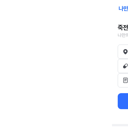
죽전
나만의