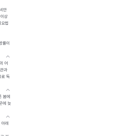
 비만
 이상
이요법
지방률이
의 어
기관과
유료 독
른 봄에
문에 늦
 아래