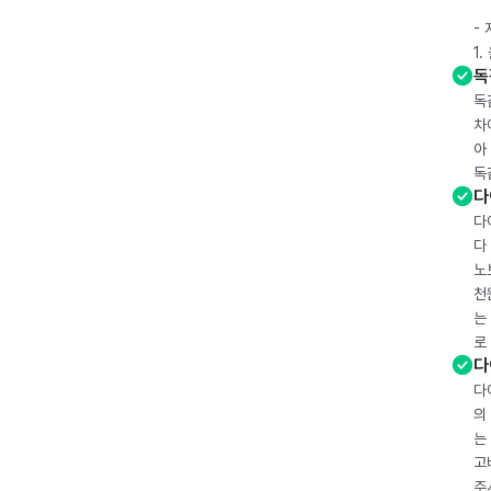
-
1
독
독
차
아
독
다
다
다
노
천
는
로
다
다
의
는
고
주