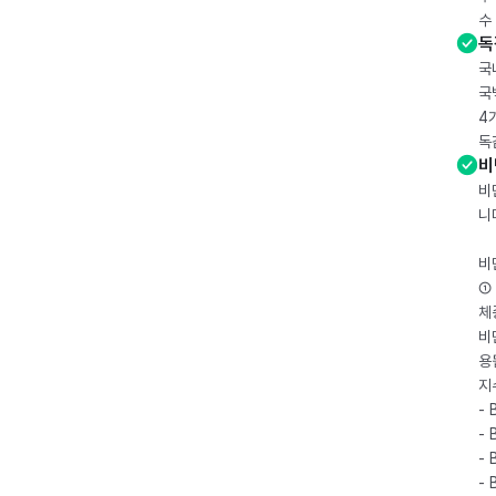
수
독
국
국
4
독
비
비
니
비
① 
체
비
용
지
- 
- 
- 
-