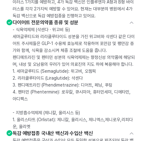
이러스 1가지를 예방하고, 4가 독감 백신은 인플루엔자 A형과 B형 바이
러스를 각각 2가지씩 예방할 수 있어요. 현재는 대부분의 병원에서 4가
독감 백신으로 독감 예방접종을 진행하고 있어요.
다이어트 전문의약품 종류 및 성분
- 식욕억제제 (삭센다 · 위고비 등)
세마글루티드와 리라클루타이드 성분을 가진 위고비와 삭센다 같은 다이
어트 주사제들은 GLP-1 수용체 효능제로 작용하여 포만감 및 팽만감 증
가와 함께, 식욕을 감소시켜 체중 조절에 도움을 줍니다.
펜디메트라진 및 펜터민 성분의 식욕억제제는 향정신성 의약품에 해당되
며, 내성 및 오남용의 우려가 있어 의료진의 지도 하에 복용해야 합니다.
1. 세마글루티드 (Semaglutide): 위고비, 오젬픽
2. 리라클루타이드 (Liraglutide): 삭센다
3. 펜디메트라진 (Phendimetrazine): 디어트, 페닝, 푸링
4. 펜터민 (Phentermine): 로우칼, 큐시미아, 휴터민세미, 디에타민,
아디펙스
- 지방흡수억제제 (제니칼, 올리시스 등)
1. 올리스타트 (Orlistat): 제니칼, 올리시스, 제니엑스,제니로우,리피다
운, 올리엣
독감 예방접종 국내산 백신과 수입산 백신
독감 예방접종은 국산과 수입산 모두 동일한 성분으로 제조되어 독감 백