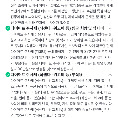
신의 효능에 있어서 차이가 없어요. 독감 예방접종은 모든 기업들이 세계
보건기구에서 동일한 바이러스를 배분받아 생산돼요. 수입된 독감 예방
접종이 더 비싸더라도, 생산과 유통 과정에서 차이가 존재할 뿐 독감 백
신 본연의 성분과 효과에는 차이가 없어요.
다이어트 주사제 (삭센다 · 위고비 등) 평균 처방 및 약제비
다이어트 주사제 (삭센다 · 위고비 등)는 비급여 의약품으로 처방하는 병
원과 조제하는 약국마다 처방비 및 약제비가 상이할 수 있습니다. 다이어
트 주사제 (삭센다 · 위고비 등) 제조사인 노보노디스트 사에 따르면 현재
다이어트 주사제 (위고비) 국내 출하가는 한 펜당 약 37만 2천원으로 책
정되었습니다. 현재 업계에서는 유통비와 진료비를 포함하면 실제 환자
가 부담하는 비용은 다이어트 주사제 (삭센다 · 위고비 등) 한 펜당 80만
원~100만원으로 형성될 것으로 예상됩니다.
다이어트 주사제 (삭센다 · 위고비 등) 부작용
다이어트 주사제 (삭센다 · 위고비 등)는 대체로 식욕 억제, 지방 흡수 감
소, 신진대사 촉진 등의 방식으로 작용합니다. 대표적인 다이어트 주사제
(삭센다 · 위고비 등)의 흔한 부작용으로는 오심, 구토, 복통, 설사, 메스
꺼움, 변비 등이 있습니다. 또한 다이어트 주사제 (삭센다 · 위고비 등)는
사람에 따라 알레르기 반응, 우울증, 자살 충동 등도 유발할 수 있습니다.
다이어트 주사제 (삭센다 · 위고비 등) 외에도 여러 종류가 있으며, 각각
의 약물은 다른 부작용을 보일 수 있습니다.