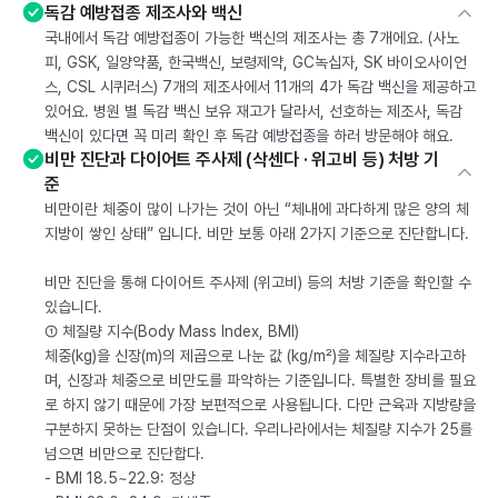
독감 예방접종 제조사와 백신
국내에서 독감 예방접종이 가능한 백신의 제조사는 총 7개에요. (사노
피, GSK, 일양약품, 한국백신, 보령제약, GC녹십자, SK 바이오사이언
스, CSL 시퀴러스) 7개의 제조사에서 11개의 4가 독감 백신을 제공하고
있어요. 병원 별 독감 백신 보유 재고가 달라서, 선호하는 제조사, 독감
백신이 있다면 꼭 미리 확인 후 독감 예방접종을 하러 방문해야 해요.
비만 진단과 다이어트 주사제 (삭센다 · 위고비 등) 처방 기
준
비만이란 체중이 많이 나가는 것이 아닌 “체내에 과다하게 많은 양의 체
지방이 쌓인 상태” 입니다. 비만 보통 아래 2가지 기준으로 진단합니다.
비만 진단을 통해 다이어트 주사제 (위고비) 등의 처방 기준을 확인할 수
있습니다.
① 체질량 지수(Body Mass Index, BMI)
체중(kg)을 신장(m)의 제곱으로 나눈 값 (kg/m²)을 체질량 지수라고하
며, 신장과 체중으로 비만도를 파악하는 기준입니다. 특별한 장비를 필요
로 하지 않기 때문에 가장 보편적으로 사용됩니다. 다만 근육과 지방량을
구분하지 못하는 단점이 있습니다. 우리나라에서는 체질량 지수가 25를
넘으면 비만으로 진단합다.
- BMI 18.5~22.9: 정상