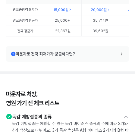
광교중앙역
최저가
15,000원
20,000원
45
광교중앙역
평균가
25,000원
35,714원
63
전국 평균가
22,367원
39,602원
57
마운자로 전국 최저가가 궁금하다면?
마운자로 처방,
병원 가기 전 체크 리스트
독감 예방접종의 종류
독감 예방접종은 예방할 수 있는 독감 바이러스 종류의 수에 따라 3가와
4가 백신으로 나뉘어요. 3가 독감 백신은 A형 바이러스 2가지와 B형 바