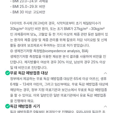
- BMI 23.0~24.9: 과체중
- BMI 25.0~29.9: 비만
- BMI 30 이상: 고도비만
다이어트 주사제 (위고비)의 경우, 식약처로부터 초기 체질량지수가
30kg/m² 이상인 비만 환자, 또는 초기 BMI가 27kg/m² ~30kg/m²
인 과체중이며 당뇨, 고혈압 등 한 가지 이상의 체중 관련 동반 질환이 있
는 환자의 체중 감량 및 체중 관리를 위해 칼로리 저감 식이요법 및 신체
활동 증대의 보조제로서 투여하는 것으로 허가 받았습니다.
② 생체전기저항 측정법(bioimpedence analysis, BIA)
생체전기저항 측정법을 이용한 체성분 분석 결과를 사용하여 비만을 진
단합니다. 체지방률이 여성의 경우 30% 이상, 남성의 경우 25% 이상
일 때 비만으로 진단합니다.
무료 독감 예방접종 대상
정부에서 제공하는 무료 독감 예방접종 대상은 65세 이상 어르신, 생후
6개월 ~ 13세의 어린이, 그리고 임산부에요. 무료 독감 예방접종 대상에
해당하는 경우, 정부 지정 의료기관과 보건소에서 무료로 독감 예방접종
을 할 수 있어요. 이외 일반인은 일반 의료기관에서 유료 독감 예방접종
을 진행해야 해요.
독감 예방접종 시기
독감 예방접종은 9월부터 본격적으로 진행돼요. 우리나라의 독감은 주