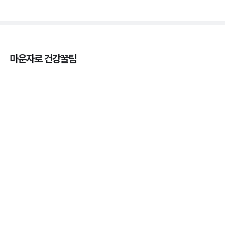
마운자로 건강꿀팁
열사병 후유증, 언제까지 지켜볼까
3분 꿀팁
열사병 응급처치, 어디까지 식혀야할까?
3분 꿀팁
마운자로 온누리상품권으로 결제 가능한가요? — 최
저가 처방 꿀팁
3분 꿀팁 ㆍ #비만 #마운자로