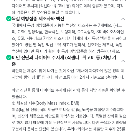
다이어트 주사제 (삭센다 · 위고비 등) 외에도 여러 종류가 있으며, 각각
의 약물은 다른 부작용을 보일 수 있습니다.
독감 예방접종 제조사와 백신
국내에서 독감 예방접종이 가능한 백신의 제조사는 총 7개에요. (사노
피, GSK, 일양약품, 한국백신, 보령제약, GC녹십자, SK 바이오사이언
스, CSL 시퀴러스) 7개의 제조사에서 11개의 4가 독감 백신을 제공하고
있어요. 병원 별 독감 백신 보유 재고가 달라서, 선호하는 제조사, 독감
백신이 있다면 꼭 미리 확인 후 독감 예방접종을 하러 방문해야 해요.
비만 진단과 다이어트 주사제 (삭센다 · 위고비 등) 처방 기
준
비만이란 체중이 많이 나가는 것이 아닌 “체내에 과다하게 많은 양의 체
지방이 쌓인 상태” 입니다. 비만 보통 아래 2가지 기준으로 진단합니다.
비만 진단을 통해 다이어트 주사제 (위고비) 등의 처방 기준을 확인할 수
있습니다.
① 체질량 지수(Body Mass Index, BMI)
체중(kg)을 신장(m)의 제곱으로 나눈 값 (kg/m²)을 체질량 지수라고하
며, 신장과 체중으로 비만도를 파악하는 기준입니다. 특별한 장비를 필요
로 하지 않기 때문에 가장 보편적으로 사용됩니다. 다만 근육과 지방량을
구분하지 못하는 단점이 있습니다. 우리나라에서는 체질량 지수가 25를