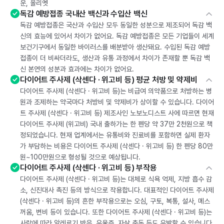
운, 올리엣
독감 예방접종 국내산 백신과 수입산 백신
독감 예방접종은 국산과 수입산 모두 동일한 성분으로 제조되어 독감 백
신의 효능에 있어서 차이가 없어요. 독감 예방접종은 모든 기업들이 세계
보건기구에서 동일한 바이러스를 배분받아 생산돼요. 수입된 독감 예방
접종이 더 비싸더라도, 생산과 유통 과정에서 차이가 존재할 뿐 독감 백
신 본연의 성분과 효과에는 차이가 없어요.
다이어트 주사제 (삭센다 · 위고비 등) 평균 처방 및 약제비
다이어트 주사제 (삭센다 · 위고비 등)는 비급여 의약품으로 처방하는 병
원과 조제하는 약국마다 처방비 및 약제비가 상이할 수 있습니다. 다이어
트 주사제 (삭센다 · 위고비 등) 제조사인 노보노디스트 사에 따르면 현재
다이어트 주사제 (위고비) 국내 출하가는 한 펜당 약 37만 2천원으로 책
정되었습니다. 현재 업계에서는 유통비와 진료비를 포함하면 실제 환자
가 부담하는 비용은 다이어트 주사제 (삭센다 · 위고비 등) 한 펜당 80만
원~100만원으로 형성될 것으로 예상됩니다.
다이어트 주사제 (삭센다 · 위고비 등) 부작용
다이어트 주사제 (삭센다 · 위고비 등)는 대체로 식욕 억제, 지방 흡수 감
소, 신진대사 촉진 등의 방식으로 작용합니다. 대표적인 다이어트 주사제
(삭센다 · 위고비 등)의 흔한 부작용으로는 오심, 구토, 복통, 설사, 메스
꺼움, 변비 등이 있습니다. 또한 다이어트 주사제 (삭센다 · 위고비 등)는
사람에 따라 알레르기 반응, 우울증, 자살 충동 등도 유발할 수 있습니다.