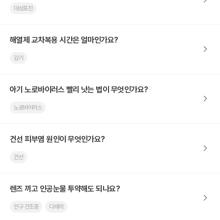
대상포진
해열제 교차복용 시간은 얼마인가요?
감기
아기 노로바이러스 빨리 낫는 법이 무엇인가요?
노로바이러스
건선 피부염 원인이 무엇인가요?
건선
렌즈 끼고 인공눈물 투약해도 되나요?
안구 건조증
다래끼