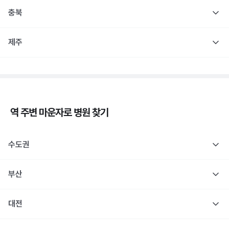
충북
제주
역 주변
마운자로
병원 찾기
수도권
부산
대전