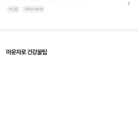
여드름
지루성 피부염
마운자로 건강꿀팁
마운자로 효과, 언제부터 나타날까?
3분 꿀팁 ㆍ #마운자로
마운자로 온누리상품권으로 결제 가능한가요? — 최
저가 처방 꿀팁
3분 꿀팁 ㆍ #비만 #마운자로