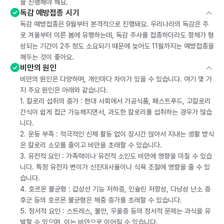
을 진행해야 해요.
독감 예방접종 시기
독감 예방접종은 9월부터 본격적으로 진행돼요. 우리나라의 독감은 주
로 겨울부터 이른 봄에 유행하는데, 독감 주사를 접종하더라도 항체가 형
성되는 기간이 2주 정도 소요되기 때문에 늦어도 11월까지는 예방접종을
해두는 것이 좋아요.
비만의 원인
비만의 원인은 다양하며, 개인마다 차이가 있을 수 있습니다. 여기 몇 가
지 주요 원인은 아래와 같습니다.
1. 칼로리 섭취의 증가 : 현대 사회에서 가공식품, 패스트푸드, 고칼로리
간식이 쉽게 접근 가능해지면서, 과도한 칼로리를 섭취하는 경우가 많습
니다.
2. 운동 부족 : 적극적인 신체 활동 없이 장시간 앉아서 지내는 생활 방식
은 칼로리 소모를 줄이고 비만을 초래할 수 있습니다.
3. 유전적 요인 : 가족력이나 유전적 소인도 비만에 영향을 미칠 수 있습
니다. 특정 유전자 변이가 신진대사율이나 식욕 조절에 영향을 줄 수 있
습니다.
4. 호르몬 불균형 : 갑상선 기능 저하증, 인슐린 저항성, 다낭성 난소 증
후군 등의 호르몬 불균형은 체중 증가를 초래할 수 있습니다.
5. 정서적 요인 : 스트레스, 불안, 우울증 등의 정서적 문제는 과식을 유
발할 수 있으며, 이는 비만으로 이어질 수 있습니다.