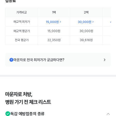
접종료
가격비교
1팩
2팩
매교역
최저가
15,000원
30,000원
45
매교역
평균가
15,000원
30,000원
45
전국 평균가
22,350원
39,616원
57
마운자로 전국 최저가가 궁금하다면?
마운자로 처방,
병원 가기 전 체크 리스트
독감 예방접종의 종류