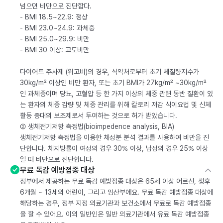
넘으면 비만으로 진단합다.
- BMI 18.5~22.9: 정상
- BMI 23.0~24.9: 과체중
- BMI 25.0~29.9: 비만
- BMI 30 이상: 고도비만
다이어트 주사제 (위고비)의 경우, 식약처로부터 초기 체질량지수가
30kg/m² 이상인 비만 환자, 또는 초기 BMI가 27kg/m² ~30kg/m²
인 과체중이며 당뇨, 고혈압 등 한 가지 이상의 체중 관련 동반 질환이 있
는 환자의 체중 감량 및 체중 관리를 위해 칼로리 저감 식이요법 및 신체
활동 증대의 보조제로서 투여하는 것으로 허가 받았습니다.
② 생체전기저항 측정법(bioimpedence analysis, BIA)
생체전기저항 측정법을 이용한 체성분 분석 결과를 사용하여 비만을 진
단합니다. 체지방률이 여성의 경우 30% 이상, 남성의 경우 25% 이상
일 때 비만으로 진단합니다.
무료 독감 예방접종 대상
정부에서 제공하는 무료 독감 예방접종 대상은 65세 이상 어르신, 생후
6개월 ~ 13세의 어린이, 그리고 임산부에요. 무료 독감 예방접종 대상에
해당하는 경우, 정부 지정 의료기관과 보건소에서 무료로 독감 예방접종
을 할 수 있어요. 이외 일반인은 일반 의료기관에서 유료 독감 예방접종