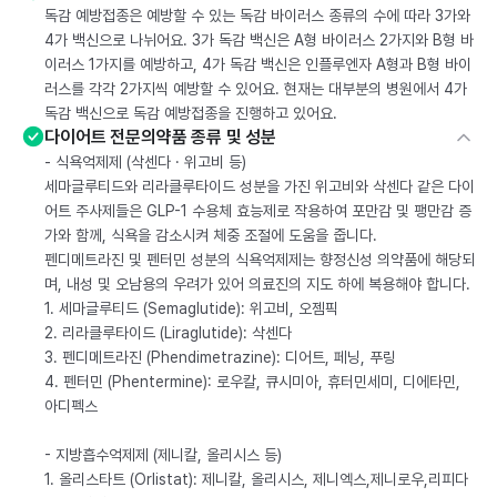
독감 예방접종은 예방할 수 있는 독감 바이러스 종류의 수에 따라 3가와
4가 백신으로 나뉘어요. 3가 독감 백신은 A형 바이러스 2가지와 B형 바
이러스 1가지를 예방하고, 4가 독감 백신은 인플루엔자 A형과 B형 바이
러스를 각각 2가지씩 예방할 수 있어요. 현재는 대부분의 병원에서 4가
독감 백신으로 독감 예방접종을 진행하고 있어요.
다이어트 전문의약품 종류 및 성분
- 식욕억제제 (삭센다 · 위고비 등)
세마글루티드와 리라클루타이드 성분을 가진 위고비와 삭센다 같은 다이
어트 주사제들은 GLP-1 수용체 효능제로 작용하여 포만감 및 팽만감 증
가와 함께, 식욕을 감소시켜 체중 조절에 도움을 줍니다.
펜디메트라진 및 펜터민 성분의 식욕억제제는 향정신성 의약품에 해당되
며, 내성 및 오남용의 우려가 있어 의료진의 지도 하에 복용해야 합니다.
1. 세마글루티드 (Semaglutide): 위고비, 오젬픽
2. 리라클루타이드 (Liraglutide): 삭센다
3. 펜디메트라진 (Phendimetrazine): 디어트, 페닝, 푸링
4. 펜터민 (Phentermine): 로우칼, 큐시미아, 휴터민세미, 디에타민,
아디펙스
- 지방흡수억제제 (제니칼, 올리시스 등)
1. 올리스타트 (Orlistat): 제니칼, 올리시스, 제니엑스,제니로우,리피다