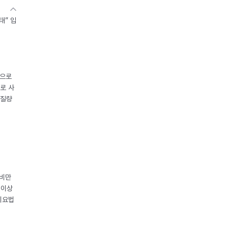
태” 입
중으로
로 사
체질량
 비만
 이상
이요법