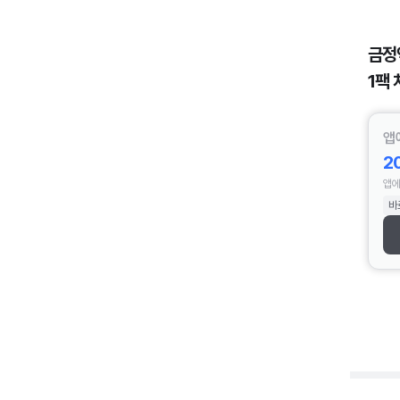
금정
1팩 
앱
2
앱에
바