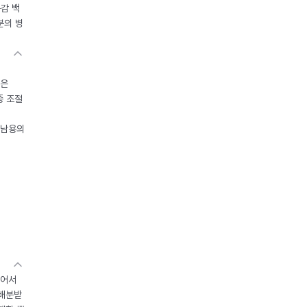
독감 백
분의 병
들은
중 조절
오남용의
있어서
 배분받