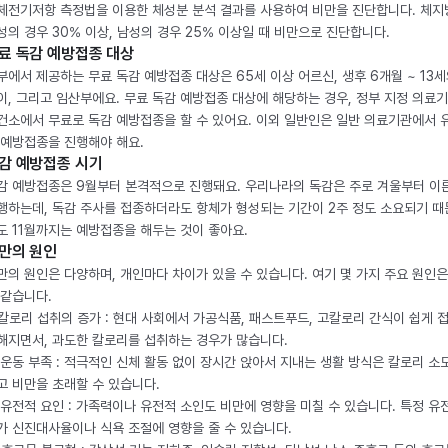
체전기저항 측정법을 이용한 체성분 분석 결과를 사용하여 비만을 진단합니다. 체
성의 경우 30% 이상, 남성의 경우 25% 이상일 때 비만으로 진단합니다.
료 독감 예방접종 대상
부에서 제공하는 무료 독감 예방접종 대상은 65세 이상 어르신, 생후 6개월 ~ 13세
이, 그리고 임산부에요. 무료 독감 예방접종 대상에 해당하는 경우, 정부 지정 의료
건소에서 무료로 독감 예방접종을 할 수 있어요. 이외 일반인은 일반 의료기관에서 
 예방접종을 진행해야 해요.
감 예방접종 시기
감 예방접종은 9월부터 본격적으로 진행돼요. 우리나라의 독감은 주로 겨울부터 이
행하는데, 독감 주사를 접종하더라도 항체가 형성되는 기간이 2주 정도 소요되기 때
도 11월까지는 예방접종을 해두는 것이 좋아요.
만의 원인
만의 원인은 다양하며, 개인마다 차이가 있을 수 있습니다. 여기 몇 가지 주요 원인은
 같습니다.
. 칼로리 섭취의 증가 : 현대 사회에서 가공식품, 패스트푸드, 고칼로리 간식이 쉽게 
해지면서, 과도한 칼로리를 섭취하는 경우가 많습니다.
. 운동 부족 : 적극적인 신체 활동 없이 장시간 앉아서 지내는 생활 방식은 칼로리 소
고 비만을 초래할 수 있습니다.
. 유전적 요인 : 가족력이나 유전적 소인도 비만에 영향을 미칠 수 있습니다. 특정 유
가 신진대사율이나 식욕 조절에 영향을 줄 수 있습니다.