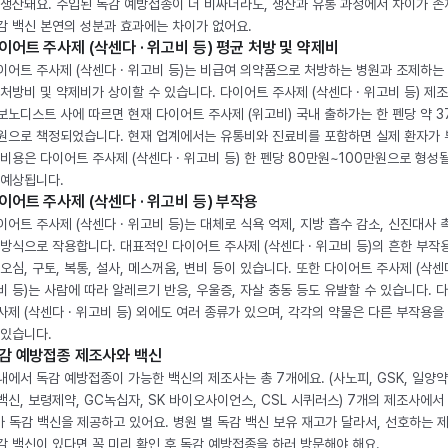
 생산돼요. 수입된 독감 예방접종이 더 비싸더라도, 생산과 유통 과정에서 차이가 존
감 백신 본연의 성분과 효과에는 차이가 없어요.
이어트 주사제 (삭센다 · 위고비 등) 평균 처방 및 약제비
이어트 주사제 (삭센다 · 위고비 등)는 비급여 의약품으로 처방하는 병원과 조제하는
 처방비 및 약제비가 상이할 수 있습니다. 다이어트 주사제 (삭센다 · 위고비 등) 제
보노디스트 사에 따르면 현재 다이어트 주사제 (위고비) 국내 출하가는 한 펜당 약 3
원으로 책정되었습니다. 현재 업계에서는 유통비와 진료비를 포함하면 실제 환자가
 비용은 다이어트 주사제 (삭센다 · 위고비 등) 한 펜당 80만원~100만원으로 형성
 예상됩니다.
이어트 주사제 (삭센다 · 위고비 등) 부작용
이어트 주사제 (삭센다 · 위고비 등)는 대체로 식욕 억제, 지방 흡수 감소, 신진대사 
 방식으로 작용합니다. 대표적인 다이어트 주사제 (삭센다 · 위고비 등)의 흔한 부작
 오심, 구토, 복통, 설사, 메스꺼움, 변비 등이 있습니다. 또한 다이어트 주사제 (삭센다
비 등)는 사람에 따라 알레르기 반응, 우울증, 자살 충동 등도 유발할 수 있습니다. 
사제 (삭센다 · 위고비 등) 외에도 여러 종류가 있으며, 각각의 약물은 다른 부작용을
 있습니다.
감 예방접종 제조사와 백신
내에서 독감 예방접종이 가능한 백신의 제조사는 총 7개에요. (사노피, GSK, 일양약
백신, 보령제약, GC녹십자, SK 바이오사이언스, CSL 시퀴러스) 7개의 제조사에서 
가 독감 백신을 제공하고 있어요. 병원 별 독감 백신 보유 재고가 달라서, 선호하는 
감 백신이 있다면 꼭 미리 확인 후 독감 예방접종을 하러 방문해야 해요.