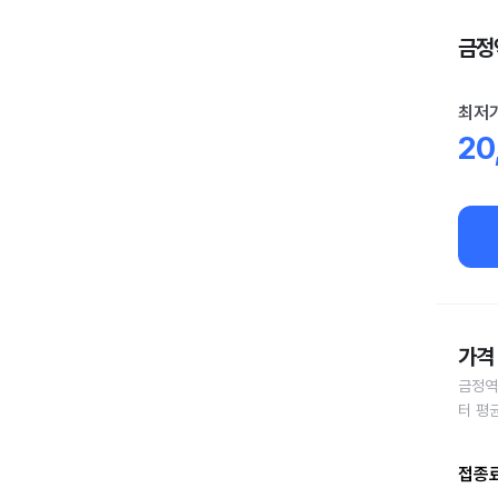
금정역
최저
20
가격 
금정역
터 평
접종