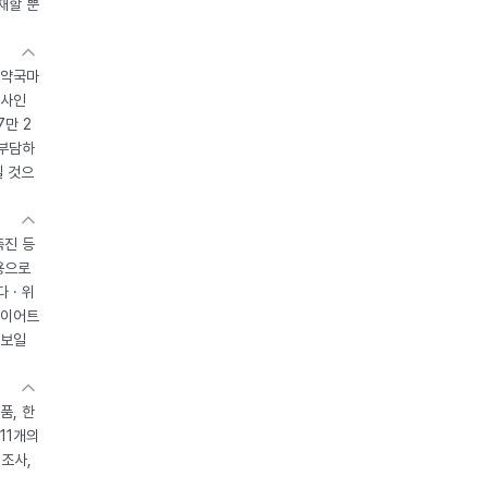
재할 뿐
 약국마
조사인
7만 2
 부담하
될 것으
촉진 등
용으로
 · 위
다이어트
 보일
품, 한
11개의
제조사,