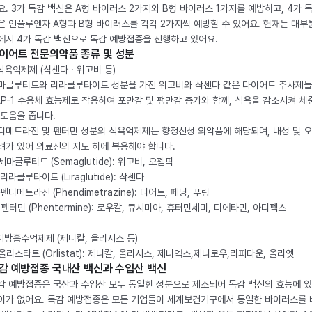
요. 3가 독감 백신은 A형 바이러스 2가지와 B형 바이러스 1가지를 예방하고, 4가 
은 인플루엔자 A형과 B형 바이러스를 각각 2가지씩 예방할 수 있어요. 현재는 대부
에서 4가 독감 백신으로 독감 예방접종을 진행하고 있어요.
이어트 전문의약품 종류 및 성분
 식욕억제제 (삭센다 · 위고비 등)
마글루티드와 리라클루타이드 성분을 가진 위고비와 삭센다 같은 다이어트 주사제
LP-1 수용체 효능제로 작용하여 포만감 및 팽만감 증가와 함께, 식욕을 감소시켜 체
 도움을 줍니다.
디메트라진 및 펜터민 성분의 식욕억제제는 향정신성 의약품에 해당되며, 내성 및 
려가 있어 의료진의 지도 하에 복용해야 합니다.
. 세마글루티드 (Semaglutide): 위고비, 오젬픽
 리라클루타이드 (Liraglutide): 삭센다
 펜디메트라진 (Phendimetrazine): 디어트, 페닝, 푸링
. 펜터민 (Phentermine): 로우칼, 큐시미아, 휴터민세미, 디에타민, 아디펙스
 지방흡수억제제 (제니칼, 올리시스 등)
. 올리스타트 (Orlistat): 제니칼, 올리시스, 제니엑스,제니로우,리피다운, 올리엣
감 예방접종 국내산 백신과 수입산 백신
감 예방접종은 국산과 수입산 모두 동일한 성분으로 제조되어 독감 백신의 효능에 
이가 없어요. 독감 예방접종은 모든 기업들이 세계보건기구에서 동일한 바이러스를