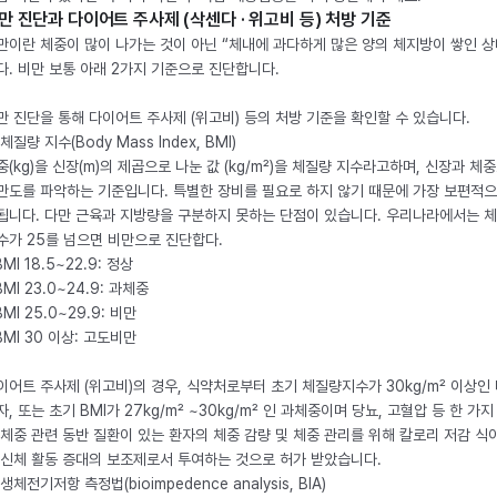
만 진단과 다이어트 주사제 (삭센다 · 위고비 등) 처방 기준
만이란 체중이 많이 나가는 것이 아닌 “체내에 과다하게 많은 양의 체지방이 쌓인 상
다. 비만 보통 아래 2가지 기준으로 진단합니다.
만 진단을 통해 다이어트 주사제 (위고비) 등의 처방 기준을 확인할 수 있습니다.
체질량 지수(Body Mass Index, BMI)
중(kg)을 신장(m)의 제곱으로 나눈 값 (kg/m²)을 체질량 지수라고하며, 신장과 체
만도를 파악하는 기준입니다. 특별한 장비를 필요로 하지 않기 때문에 가장 보편적으
됩니다. 다만 근육과 지방량을 구분하지 못하는 단점이 있습니다. 우리나라에서는 
수가 25를 넘으면 비만으로 진단합다.
BMI 18.5~22.9: 정상
BMI 23.0~24.9: 과체중
BMI 25.0~29.9: 비만
 BMI 30 이상: 고도비만
이어트 주사제 (위고비)의 경우, 식약처로부터 초기 체질량지수가 30kg/m² 이상인
자, 또는 초기 BMI가 27kg/m² ~30kg/m² 인 과체중이며 당뇨, 고혈압 등 한 가지
 체중 관련 동반 질환이 있는 환자의 체중 감량 및 체중 관리를 위해 칼로리 저감 식
 신체 활동 증대의 보조제로서 투여하는 것으로 허가 받았습니다.
생체전기저항 측정법(bioimpedence analysis, BIA)