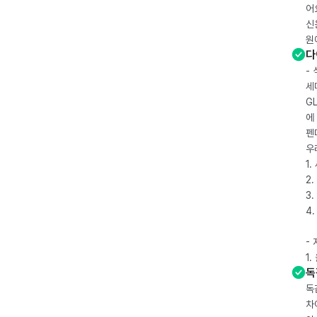
어
신
원
다
-
세
G
에
펜
우
1
2.
3.
4
-
1
독
독
차