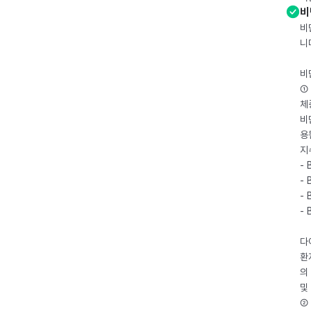
비
비
니
비
① 
체
비
용
지
- 
- 
- 
-
다
환
의
및
② 