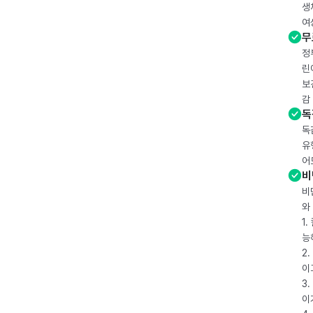
생
여
무
정
린
보
감
독
독
유
어
비
비
와
1
능
2
이
3
이