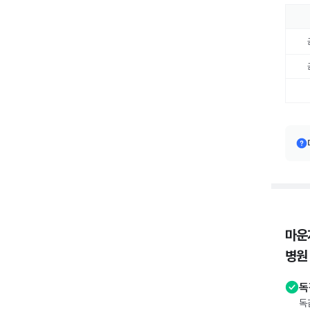
마운
병원
독
독