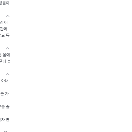
지방률이
의 어
기관과
유료 독
른 봄에
문에 늦
 아래
접근 가
모를 줄
전자 변