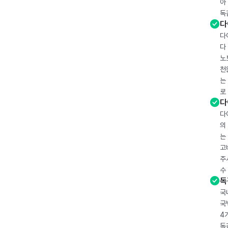
아
독
다
다
다
노
천
는
로
다
다
의
는
고
주
수
독
국
국
4
독