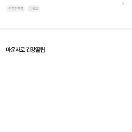
안구 건조증
다래끼
마운자로 건강꿀팁
열사병 후유증, 언제까지 지켜볼까
3분 꿀팁
열사병 응급처치, 어디까지 식혀야할까?
3분 꿀팁