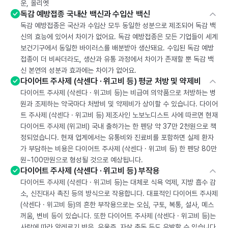
운, 올리엣
독감 예방접종 국내산 백신과 수입산 백신
독감 예방접종은 국산과 수입산 모두 동일한 성분으로 제조되어 독감 백
신의 효능에 있어서 차이가 없어요. 독감 예방접종은 모든 기업들이 세계
보건기구에서 동일한 바이러스를 배분받아 생산돼요. 수입된 독감 예방
접종이 더 비싸더라도, 생산과 유통 과정에서 차이가 존재할 뿐 독감 백
신 본연의 성분과 효과에는 차이가 없어요.
다이어트 주사제 (삭센다 · 위고비 등) 평균 처방 및 약제비
다이어트 주사제 (삭센다 · 위고비 등)는 비급여 의약품으로 처방하는 병
원과 조제하는 약국마다 처방비 및 약제비가 상이할 수 있습니다. 다이어
트 주사제 (삭센다 · 위고비 등) 제조사인 노보노디스트 사에 따르면 현재
다이어트 주사제 (위고비) 국내 출하가는 한 펜당 약 37만 2천원으로 책
정되었습니다. 현재 업계에서는 유통비와 진료비를 포함하면 실제 환자
가 부담하는 비용은 다이어트 주사제 (삭센다 · 위고비 등) 한 펜당 80만
원~100만원으로 형성될 것으로 예상됩니다.
다이어트 주사제 (삭센다 · 위고비 등) 부작용
다이어트 주사제 (삭센다 · 위고비 등)는 대체로 식욕 억제, 지방 흡수 감
소, 신진대사 촉진 등의 방식으로 작용합니다. 대표적인 다이어트 주사제
(삭센다 · 위고비 등)의 흔한 부작용으로는 오심, 구토, 복통, 설사, 메스
꺼움, 변비 등이 있습니다. 또한 다이어트 주사제 (삭센다 · 위고비 등)는
사람에 따라 알레르기 반응, 우울증, 자살 충동 등도 유발할 수 있습니다.