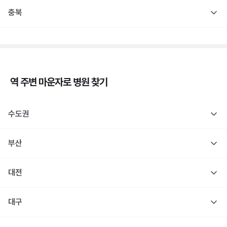
충북
역 주변
마운자로
병원 찾기
수도권
부산
대전
대구