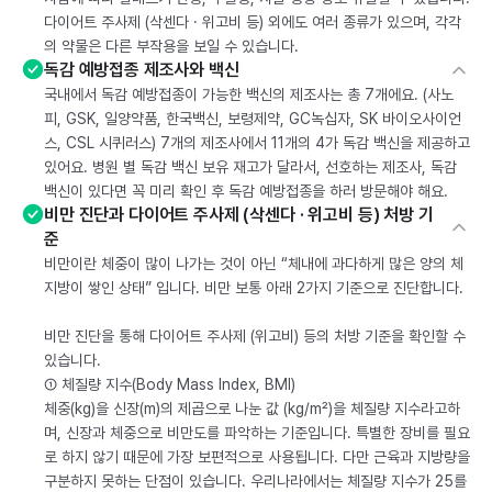
다이어트 주사제 (삭센다 · 위고비 등) 외에도 여러 종류가 있으며, 각각
의 약물은 다른 부작용을 보일 수 있습니다.
독감 예방접종 제조사와 백신
국내에서 독감 예방접종이 가능한 백신의 제조사는 총 7개에요. (사노
피, GSK, 일양약품, 한국백신, 보령제약, GC녹십자, SK 바이오사이언
스, CSL 시퀴러스) 7개의 제조사에서 11개의 4가 독감 백신을 제공하고
있어요. 병원 별 독감 백신 보유 재고가 달라서, 선호하는 제조사, 독감
백신이 있다면 꼭 미리 확인 후 독감 예방접종을 하러 방문해야 해요.
비만 진단과 다이어트 주사제 (삭센다 · 위고비 등) 처방 기
준
비만이란 체중이 많이 나가는 것이 아닌 “체내에 과다하게 많은 양의 체
지방이 쌓인 상태” 입니다. 비만 보통 아래 2가지 기준으로 진단합니다.
비만 진단을 통해 다이어트 주사제 (위고비) 등의 처방 기준을 확인할 수
있습니다.
① 체질량 지수(Body Mass Index, BMI)
체중(kg)을 신장(m)의 제곱으로 나눈 값 (kg/m²)을 체질량 지수라고하
며, 신장과 체중으로 비만도를 파악하는 기준입니다. 특별한 장비를 필요
로 하지 않기 때문에 가장 보편적으로 사용됩니다. 다만 근육과 지방량을
구분하지 못하는 단점이 있습니다. 우리나라에서는 체질량 지수가 25를