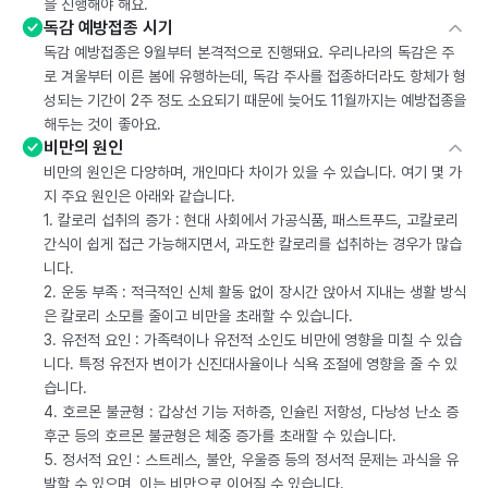
을 진행해야 해요.
독감 예방접종 시기
독감 예방접종은 9월부터 본격적으로 진행돼요. 우리나라의 독감은 주
로 겨울부터 이른 봄에 유행하는데, 독감 주사를 접종하더라도 항체가 형
성되는 기간이 2주 정도 소요되기 때문에 늦어도 11월까지는 예방접종을
해두는 것이 좋아요.
비만의 원인
비만의 원인은 다양하며, 개인마다 차이가 있을 수 있습니다. 여기 몇 가
지 주요 원인은 아래와 같습니다.
1. 칼로리 섭취의 증가 : 현대 사회에서 가공식품, 패스트푸드, 고칼로리
간식이 쉽게 접근 가능해지면서, 과도한 칼로리를 섭취하는 경우가 많습
니다.
2. 운동 부족 : 적극적인 신체 활동 없이 장시간 앉아서 지내는 생활 방식
은 칼로리 소모를 줄이고 비만을 초래할 수 있습니다.
3. 유전적 요인 : 가족력이나 유전적 소인도 비만에 영향을 미칠 수 있습
니다. 특정 유전자 변이가 신진대사율이나 식욕 조절에 영향을 줄 수 있
습니다.
4. 호르몬 불균형 : 갑상선 기능 저하증, 인슐린 저항성, 다낭성 난소 증
후군 등의 호르몬 불균형은 체중 증가를 초래할 수 있습니다.
5. 정서적 요인 : 스트레스, 불안, 우울증 등의 정서적 문제는 과식을 유
발할 수 있으며, 이는 비만으로 이어질 수 있습니다.