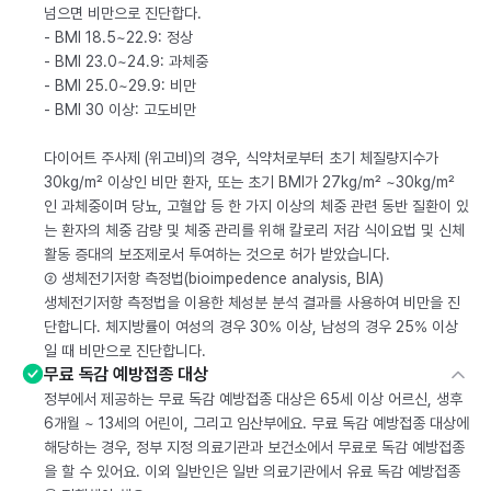
넘으면 비만으로 진단합다.
- BMI 18.5~22.9: 정상
- BMI 23.0~24.9: 과체중
- BMI 25.0~29.9: 비만
- BMI 30 이상: 고도비만
다이어트 주사제 (위고비)의 경우, 식약처로부터 초기 체질량지수가
30kg/m² 이상인 비만 환자, 또는 초기 BMI가 27kg/m² ~30kg/m²
인 과체중이며 당뇨, 고혈압 등 한 가지 이상의 체중 관련 동반 질환이 있
는 환자의 체중 감량 및 체중 관리를 위해 칼로리 저감 식이요법 및 신체
활동 증대의 보조제로서 투여하는 것으로 허가 받았습니다.
② 생체전기저항 측정법(bioimpedence analysis, BIA)
생체전기저항 측정법을 이용한 체성분 분석 결과를 사용하여 비만을 진
단합니다. 체지방률이 여성의 경우 30% 이상, 남성의 경우 25% 이상
일 때 비만으로 진단합니다.
무료 독감 예방접종 대상
정부에서 제공하는 무료 독감 예방접종 대상은 65세 이상 어르신, 생후
6개월 ~ 13세의 어린이, 그리고 임산부에요. 무료 독감 예방접종 대상에
해당하는 경우, 정부 지정 의료기관과 보건소에서 무료로 독감 예방접종
을 할 수 있어요. 이외 일반인은 일반 의료기관에서 유료 독감 예방접종