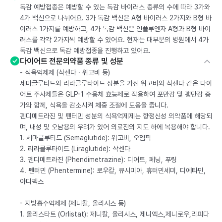
독감 예방접종은 예방할 수 있는 독감 바이러스 종류의 수에 따라 3가와
4가 백신으로 나뉘어요. 3가 독감 백신은 A형 바이러스 2가지와 B형 바
이러스 1가지를 예방하고, 4가 독감 백신은 인플루엔자 A형과 B형 바이
러스를 각각 2가지씩 예방할 수 있어요. 현재는 대부분의 병원에서 4가
독감 백신으로 독감 예방접종을 진행하고 있어요.
다이어트 전문의약품 종류 및 성분
- 식욕억제제 (삭센다 · 위고비 등)
세마글루티드와 리라클루타이드 성분을 가진 위고비와 삭센다 같은 다이
어트 주사제들은 GLP-1 수용체 효능제로 작용하여 포만감 및 팽만감 증
가와 함께, 식욕을 감소시켜 체중 조절에 도움을 줍니다.
펜디메트라진 및 펜터민 성분의 식욕억제제는 향정신성 의약품에 해당되
며, 내성 및 오남용의 우려가 있어 의료진의 지도 하에 복용해야 합니다.
1. 세마글루티드 (Semaglutide): 위고비, 오젬픽
2. 리라클루타이드 (Liraglutide): 삭센다
3. 펜디메트라진 (Phendimetrazine): 디어트, 페닝, 푸링
4. 펜터민 (Phentermine): 로우칼, 큐시미아, 휴터민세미, 디에타민,
아디펙스
- 지방흡수억제제 (제니칼, 올리시스 등)
1. 올리스타트 (Orlistat): 제니칼, 올리시스, 제니엑스,제니로우,리피다