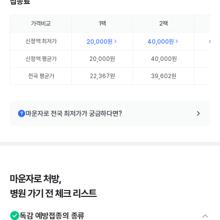
접종료
가격비교
1팩
2팩
신정역
최저가
20,000원
40,000원
60
신정역
평균가
20,000원
40,000원
60
전국 평균가
22,367원
39,602원
57
마운자로 전국 최저가가 궁금하다면?
마운자로 처방,
병원 가기 전 체크 리스트
독감 예방접종의 종류