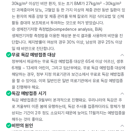
30kg/m² 이상인 비만 환자, 또는 초기 BMI가 27kg/m² ~30kg/m²
인 과체중이며 당뇨, 고혈압 등 한 가지 이상의 체중 관련 동반 질환이 있
는 환자의 체중 감량 및 체중 관리를 위해 칼로리 저감 식이요법 및 신체
활동 증대의 보조제로서 투여하는 것으로 허가 받았습니다.
② 생체전기저항 측정법(bioimpedence analysis, BIA)
생체전기저항 측정법을 이용한 체성분 분석 결과를 사용하여 비만을 진
단합니다. 체지방률이 여성의 경우 30% 이상, 남성의 경우 25% 이상
일 때 비만으로 진단합니다.
무료 독감 예방접종 대상
정부에서 제공하는 무료 독감 예방접종 대상은 65세 이상 어르신, 생후
6개월 ~ 13세의 어린이, 그리고 임산부에요. 무료 독감 예방접종 대상에
해당하는 경우, 정부 지정 의료기관과 보건소에서 무료로 독감 예방접종
을 할 수 있어요. 이외 일반인은 일반 의료기관에서 유료 독감 예방접종
을 진행해야 해요.
독감 예방접종 시기
독감 예방접종은 9월부터 본격적으로 진행돼요. 우리나라의 독감은 주
로 겨울부터 이른 봄에 유행하는데, 독감 주사를 접종하더라도 항체가 형
성되는 기간이 2주 정도 소요되기 때문에 늦어도 11월까지는 예방접종을
해두는 것이 좋아요.
비만의 원인