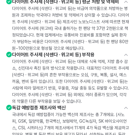
다이어트 주사제 (삭센다 · 위고비 등) 평균 처방 및 약제비
다이어트 주사제 (삭센다 · 위고비 등)는 비급여 의약품으로 처방하는 병
원과 조제하는 약국마다 처방비 및 약제비가 상이할 수 있습니다. 다이어
트 주사제 (삭센다 · 위고비 등) 제조사인 노보노디스트 사에 따르면 현재
다이어트 주사제 (위고비) 국내 출하가는 한 펜당 약 37만 2천원으로 책
정되었습니다. 현재 업계에서는 유통비와 진료비를 포함하면 실제 환자
가 부담하는 비용은 다이어트 주사제 (삭센다 · 위고비 등) 한 펜당 80만
원~100만원으로 형성될 것으로 예상됩니다.
다이어트 주사제 (삭센다 · 위고비 등) 부작용
다이어트 주사제 (삭센다 · 위고비 등)는 대체로 식욕 억제, 지방 흡수 감
소, 신진대사 촉진 등의 방식으로 작용합니다. 대표적인 다이어트 주사제
(삭센다 · 위고비 등)의 흔한 부작용으로는 오심, 구토, 복통, 설사, 메스
꺼움, 변비 등이 있습니다. 또한 다이어트 주사제 (삭센다 · 위고비 등)는
사람에 따라 알레르기 반응, 우울증, 자살 충동 등도 유발할 수 있습니다.
다이어트 주사제 (삭센다 · 위고비 등) 외에도 여러 종류가 있으며, 각각
의 약물은 다른 부작용을 보일 수 있습니다.
독감 예방접종 제조사와 백신
국내에서 독감 예방접종이 가능한 백신의 제조사는 총 7개에요. (사노
피, GSK, 일양약품, 한국백신, 보령제약, GC녹십자, SK 바이오사이언
스, CSL 시퀴러스) 7개의 제조사에서 11개의 4가 독감 백신을 제공하고
있어요. 병원 별 독감 백신 보유 재고가 달라서, 선호하는 제조사, 독감