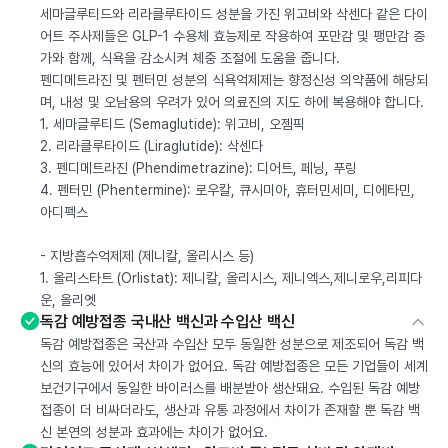
세마글루티드와 리라클루타이드 성분을 가진 위고비와 삭센다 같은 다이
어트 주사제들은 GLP-1 수용체 효능제로 작용하여 포만감 및 팽만감 증
가와 함께, 식욕을 감소시켜 체중 조절에 도움을 줍니다.
펜디메트라진 및 펜터민 성분의 식욕억제제는 향정신성 의약품에 해당되
며, 내성 및 오남용의 우려가 있어 의료진의 지도 하에 복용해야 합니다.
1. 세마글루티드 (Semaglutide): 위고비, 오젬픽
2. 리라클루타이드 (Liraglutide): 삭센다
3. 펜디메트라진 (Phendimetrazine): 디어트, 페닝, 푸링
4. 펜터민 (Phentermine): 로우칼, 큐시미아, 휴터민세미, 디에타민,
아디펙스
- 지방흡수억제제 (제니칼, 올리시스 등)
1. 올리스타트 (Orlistat): 제니칼, 올리시스, 제니엑스,제니로우,리피다
운, 올리엣
독감 예방접종 국내산 백신과 수입산 백신
독감 예방접종은 국산과 수입산 모두 동일한 성분으로 제조되어 독감 백
신의 효능에 있어서 차이가 없어요. 독감 예방접종은 모든 기업들이 세계
보건기구에서 동일한 바이러스를 배분받아 생산돼요. 수입된 독감 예방
접종이 더 비싸더라도, 생산과 유통 과정에서 차이가 존재할 뿐 독감 백
신 본연의 성분과 효과에는 차이가 없어요.