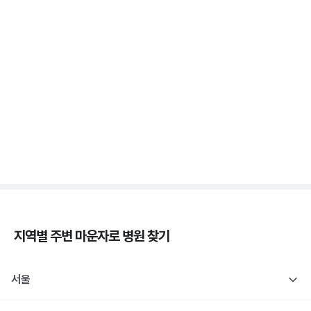
췌장장애, C-펩타이드 검사로 판정해요
3분 꿀팁 ㆍ #당뇨
1형 당뇨도 장애 등록 인정! 췌장장애 복지 정리
3분 꿀팁 ㆍ #당뇨
지역별 주변
마운자로
병원 찾기
서울