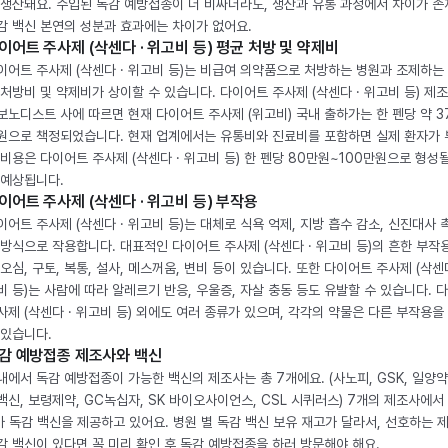
 생산돼요. 수입된 독감 예방접종이 더 비싸더라도, 생산과 유통 과정에서 차이가 존
감 백신 본연의 성분과 효과에는 차이가 없어요.
이어트 주사제 (삭센다 · 위고비 등) 평균 처방 및 약제비
이어트 주사제 (삭센다 · 위고비 등)는 비급여 의약품으로 처방하는 병원과 조제하는
 처방비 및 약제비가 상이할 수 있습니다. 다이어트 주사제 (삭센다 · 위고비 등) 제
보노디스트 사에 따르면 현재 다이어트 주사제 (위고비) 국내 출하가는 한 펜당 약 3
원으로 책정되었습니다. 현재 업계에서는 유통비와 진료비를 포함하면 실제 환자가
 비용은 다이어트 주사제 (삭센다 · 위고비 등) 한 펜당 80만원~100만원으로 형성
 예상됩니다.
이어트 주사제 (삭센다 · 위고비 등) 부작용
이어트 주사제 (삭센다 · 위고비 등)는 대체로 식욕 억제, 지방 흡수 감소, 신진대사 
 방식으로 작용합니다. 대표적인 다이어트 주사제 (삭센다 · 위고비 등)의 흔한 부작
 오심, 구토, 복통, 설사, 메스꺼움, 변비 등이 있습니다. 또한 다이어트 주사제 (삭센다
비 등)는 사람에 따라 알레르기 반응, 우울증, 자살 충동 등도 유발할 수 있습니다. 
사제 (삭센다 · 위고비 등) 외에도 여러 종류가 있으며, 각각의 약물은 다른 부작용을
 있습니다.
감 예방접종 제조사와 백신
내에서 독감 예방접종이 가능한 백신의 제조사는 총 7개에요. (사노피, GSK, 일양약
백신, 보령제약, GC녹십자, SK 바이오사이언스, CSL 시퀴러스) 7개의 제조사에서 
가 독감 백신을 제공하고 있어요. 병원 별 독감 백신 보유 재고가 달라서, 선호하는 
감 백신이 있다면 꼭 미리 확인 후 독감 예방접종을 하러 방문해야 해요.