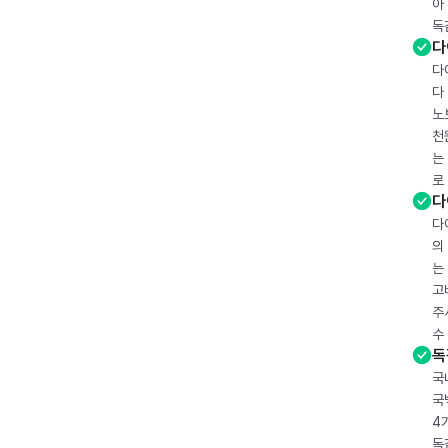
아
독
다
다
다
노
천
는
로
다
다
의
는
고
주
수
독
국
국
4
독