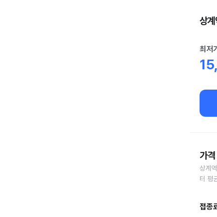
상계역
최저
15
가격 
상계역
터 평
접종