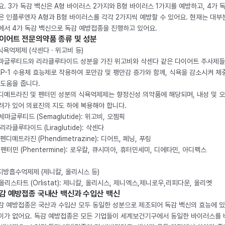
요. 3가 독감 백신은 A형 바이러스 2가지와 B형 바이러스 1가지를 예방하고, 4가 
은 인플루엔자 A형과 B형 바이러스를 각각 2가지씩 예방할 수 있어요. 현재는 대부
에서 4가 독감 백신으로 독감 예방접종을 진행하고 있어요.
이어트 전문의약품 종류 및 성분
 식욕억제제 (삭센다 · 위고비 등)
마글루티드와 리라클루타이드 성분을 가진 위고비와 삭센다 같은 다이어트 주사제
LP-1 수용체 효능제로 작용하여 포만감 및 팽만감 증가와 함께, 식욕을 감소시켜 체
 도움을 줍니다.
디메트라진 및 펜터민 성분의 식욕억제제는 향정신성 의약품에 해당되며, 내성 및 
려가 있어 의료진의 지도 하에 복용해야 합니다.
. 세마글루티드 (Semaglutide): 위고비, 오젬픽
 리라클루타이드 (Liraglutide): 삭센다
 펜디메트라진 (Phendimetrazine): 디어트, 페닝, 푸링
. 펜터민 (Phentermine): 로우칼, 큐시미아, 휴터민세미, 디에타민, 아디펙스
 지방흡수억제제 (제니칼, 올리시스 등)
. 올리스타트 (Orlistat): 제니칼, 올리시스, 제니엑스,제니로우,리피다운, 올리엣
감 예방접종 국내산 백신과 수입산 백신
감 예방접종은 국산과 수입산 모두 동일한 성분으로 제조되어 독감 백신의 효능에 
이가 없어요. 독감 예방접종은 모든 기업들이 세계보건기구에서 동일한 바이러스를