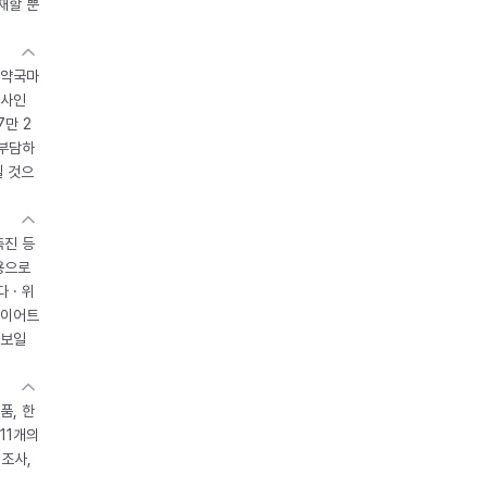
재할 뿐
 약국마
조사인
7만 2
 부담하
될 것으
촉진 등
용으로
 · 위
다이어트
 보일
품, 한
11개의
제조사,