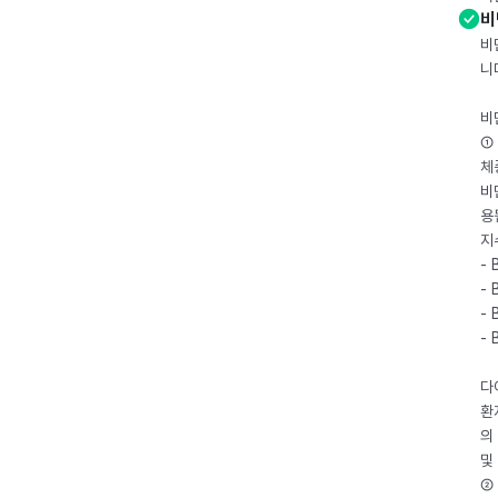
비
비
니
비
① 
체
비
용
지
- 
- 
- 
-
다
환
의
및
② 