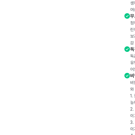
생
여
무
정
린
보
감
독
독
유
어
비
비
와
1
능
2
이
3
이