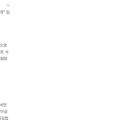
태” 입
중으로
로 사
체질량
 비만
 이상
이요법