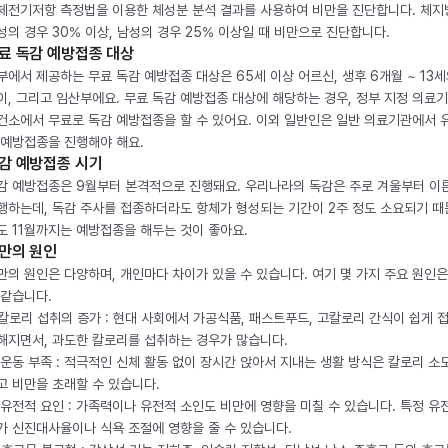
체전기저항 측정법을 이용한 체성분 분석 결과를 사용하여 비만을 진단합니다. 체
성의 경우 30% 이상, 남성의 경우 25% 이상일 때 비만으로 진단합니다.
료 독감 예방접종 대상
부에서 제공하는 무료 독감 예방접종 대상은 65세 이상 어르신, 생후 6개월 ~ 13세
이, 그리고 임산부에요. 무료 독감 예방접종 대상에 해당하는 경우, 정부 지정 의료
건소에서 무료로 독감 예방접종을 할 수 있어요. 이외 일반인은 일반 의료기관에서 
 예방접종을 진행해야 해요.
감 예방접종 시기
감 예방접종은 9월부터 본격적으로 진행돼요. 우리나라의 독감은 주로 겨울부터 이
행하는데, 독감 주사를 접종하더라도 항체가 형성되는 기간이 2주 정도 소요되기 때
도 11월까지는 예방접종을 해두는 것이 좋아요.
만의 원인
만의 원인은 다양하며, 개인마다 차이가 있을 수 있습니다. 여기 몇 가지 주요 원인은
 같습니다.
. 칼로리 섭취의 증가 : 현대 사회에서 가공식품, 패스트푸드, 고칼로리 간식이 쉽게 
해지면서, 과도한 칼로리를 섭취하는 경우가 많습니다.
. 운동 부족 : 적극적인 신체 활동 없이 장시간 앉아서 지내는 생활 방식은 칼로리 소
고 비만을 초래할 수 있습니다.
. 유전적 요인 : 가족력이나 유전적 소인도 비만에 영향을 미칠 수 있습니다. 특정 유
가 신진대사율이나 식욕 조절에 영향을 줄 수 있습니다.