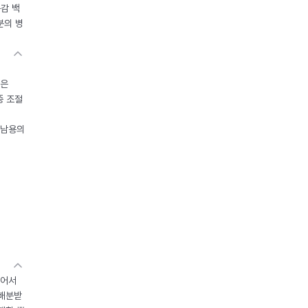
독감 백
분의 병
들은
중 조절
오남용의
있어서
 배분받