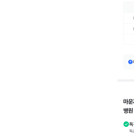
마운
병원
독
독