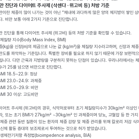
만 진단과 다이어트 주사제 (삭센다 · 위고비 등) 처방 기준
만이란 체중이 많이 나가는 것이 아닌 “체내에 과다하게 많은 양의 체지방이 쌓인 상
다. 비만 보통 아래 2가지 기준으로 진단합니다.
만 진단을 통해 다이어트 주사제 (위고비) 등의 처방 기준을 확인할 수 있습니다.
체질량 지수(Body Mass Index, BMI)
중(kg)을 신장(m)의 제곱으로 나눈 값 (kg/m²)을 체질량 지수라고하며, 신장과 체
만도를 파악하는 기준입니다. 특별한 장비를 필요로 하지 않기 때문에 가장 보편적으
됩니다. 다만 근육과 지방량을 구분하지 못하는 단점이 있습니다. 우리나라에서는 
수가 25를 넘으면 비만으로 진단합다.
BMI 18.5~22.9: 정상
BMI 23.0~24.9: 과체중
BMI 25.0~29.9: 비만
 BMI 30 이상: 고도비만
이어트 주사제 (위고비)의 경우, 식약처로부터 초기 체질량지수가 30kg/m² 이상인
자, 또는 초기 BMI가 27kg/m² ~30kg/m² 인 과체중이며 당뇨, 고혈압 등 한 가지
 체중 관련 동반 질환이 있는 환자의 체중 감량 및 체중 관리를 위해 칼로리 저감 식
 신체 활동 증대의 보조제로서 투여하는 것으로 허가 받았습니다.
생체전기저항 측정법(bioimpedence analysis, BIA)