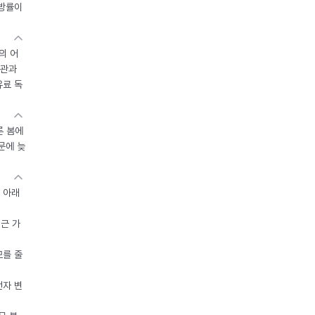
지방률이
의 어
기관과
유료 독
른 봄에
문에 늦
 아래
접근 가
모를 줄
전자 변