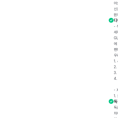
어
신
원
다
-
세
G
에
펜
우
1
2.
3.
4
-
1
독
독
차