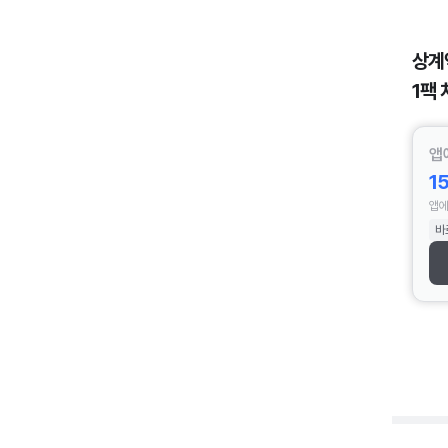
상계
1팩 
앱
1
앱에
바