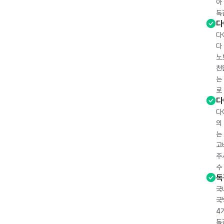
아
독
다
다
다
노
천
는
로
다
다
의
는
고
주
수
독
국
국
4
독