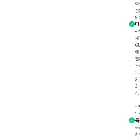
어
신
원
다
-
세
G
에
펜
우
1
2.
3.
4
-
1
독
독
차