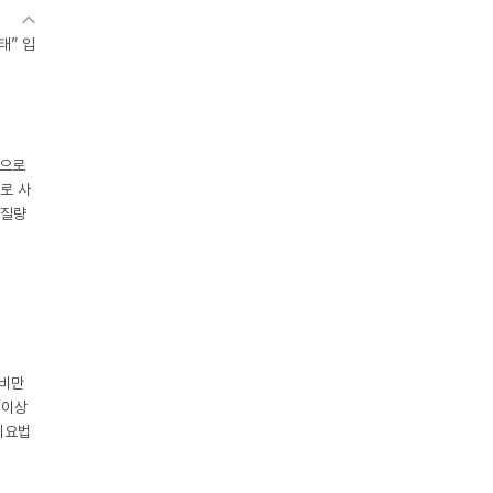
태” 입
중으로
로 사
체질량
 비만
 이상
이요법