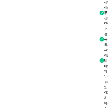
생
여
무
정
린
보
감
독
독
유
어
비
비
와
1
능
2
이
3
이