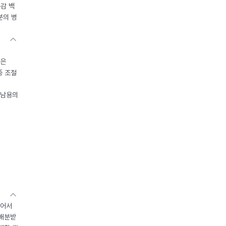
독감 백
분의 병
들은
중 조절
오남용의
있어서
 배분받