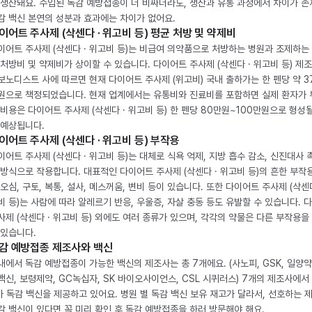
 생산돼요. 수입된 독감 예방접종이 더 비싸더라도, 생산과 유통 과정에서 차이가 존
감 백신 본연의 성분과 효과에는 차이가 없어요.
이어트 주사제 (삭센다 · 위고비 등) 평균 처방 및 약제비
이어트 주사제 (삭센다 · 위고비 등)는 비급여 의약품으로 처방하는 병원과 조제하는
 처방비 및 약제비가 상이할 수 있습니다. 다이어트 주사제 (삭센다 · 위고비 등) 제
보노디스트 사에 따르면 현재 다이어트 주사제 (위고비) 국내 출하가는 한 펜당 약 3
원으로 책정되었습니다. 현재 업계에서는 유통비와 진료비를 포함하면 실제 환자가
 비용은 다이어트 주사제 (삭센다 · 위고비 등) 한 펜당 80만원~100만원으로 형성
 예상됩니다.
이어트 주사제 (삭센다 · 위고비 등) 부작용
이어트 주사제 (삭센다 · 위고비 등)는 대체로 식욕 억제, 지방 흡수 감소, 신진대사 
 방식으로 작용합니다. 대표적인 다이어트 주사제 (삭센다 · 위고비 등)의 흔한 부작
 오심, 구토, 복통, 설사, 메스꺼움, 변비 등이 있습니다. 또한 다이어트 주사제 (삭센다
비 등)는 사람에 따라 알레르기 반응, 우울증, 자살 충동 등도 유발할 수 있습니다. 
사제 (삭센다 · 위고비 등) 외에도 여러 종류가 있으며, 각각의 약물은 다른 부작용을
 있습니다.
감 예방접종 제조사와 백신
내에서 독감 예방접종이 가능한 백신의 제조사는 총 7개에요. (사노피, GSK, 일양약
백신, 보령제약, GC녹십자, SK 바이오사이언스, CSL 시퀴러스) 7개의 제조사에서 
가 독감 백신을 제공하고 있어요. 병원 별 독감 백신 보유 재고가 달라서, 선호하는 
감 백신이 있다면 꼭 미리 확인 후 독감 예방접종을 하러 방문해야 해요.