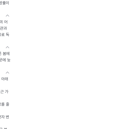
지방률이
의 어
기관과
유료 독
른 봄에
문에 늦
 아래
접근 가
모를 줄
전자 변