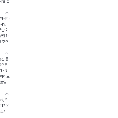
재할 뿐
 약국마
조사인
7만 2
 부담하
될 것으
촉진 등
용으로
 · 위
다이어트
 보일
품, 한
11개의
제조사,