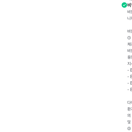
비
비
니
비
① 
체
비
용
지
- 
- 
- 
-
다
환
의
및
② 