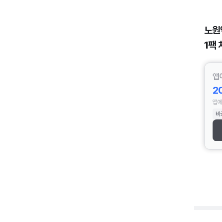
노원
1팩 
앱
2
앱에
바