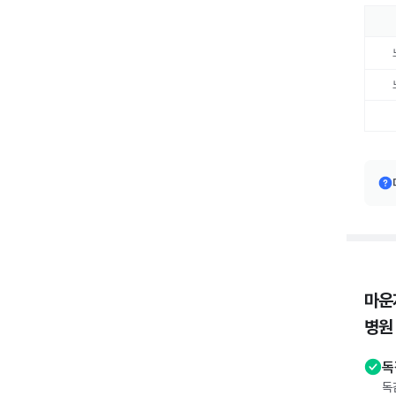
마운
병원
독
독