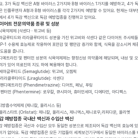
요. 3가 독감 백신은 A형 바이러스 2가지와 B형 바이러스 1가지를 예방하고, 4가 
은 인플루엔자 A형과 B형 바이러스를 각각 2가지씩 예방할 수 있어요. 현재는 대부
에서 4가 독감 백신으로 독감 예방접종을 진행하고 있어요.
이어트 전문의약품 종류 및 성분
 식욕억제제 (삭센다 · 위고비 등)
마글루티드와 리라클루타이드 성분을 가진 위고비와 삭센다 같은 다이어트 주사제
LP-1 수용체 효능제로 작용하여 포만감 및 팽만감 증가와 함께, 식욕을 감소시켜 체
 도움을 줍니다.
디메트라진 및 펜터민 성분의 식욕억제제는 향정신성 의약품에 해당되며, 내성 및 
려가 있어 의료진의 지도 하에 복용해야 합니다.
. 세마글루티드 (Semaglutide): 위고비, 오젬픽
 리라클루타이드 (Liraglutide): 삭센다
 펜디메트라진 (Phendimetrazine): 디어트, 페닝, 푸링
. 펜터민 (Phentermine): 로우칼, 큐시미아, 휴터민세미, 디에타민, 아디펙스
 지방흡수억제제 (제니칼, 올리시스 등)
. 올리스타트 (Orlistat): 제니칼, 올리시스, 제니엑스,제니로우,리피다운, 올리엣
감 예방접종 국내산 백신과 수입산 백신
감 예방접종은 국산과 수입산 모두 동일한 성분으로 제조되어 독감 백신의 효능에 
이가 없어요. 독감 예방접종은 모든 기업들이 세계보건기구에서 동일한 바이러스를