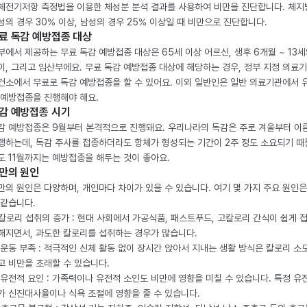
체전기저항 측정법을 이용한 체성분 분석 결과를 사용하여 비만을 진단합니다. 체
성의 경우 30% 이상, 남성의 경우 25% 이상일 때 비만으로 진단합니다.
료 독감 예방접종 대상
부에서 제공하는 무료 독감 예방접종 대상은 65세 이상 어르신, 생후 6개월 ~ 13세
이, 그리고 임산부에요. 무료 독감 예방접종 대상에 해당하는 경우, 정부 지정 의료
건소에서 무료로 독감 예방접종을 할 수 있어요. 이외 일반인은 일반 의료기관에서 
 예방접종을 진행해야 해요.
감 예방접종 시기
감 예방접종은 9월부터 본격적으로 진행돼요. 우리나라의 독감은 주로 겨울부터 이
행하는데, 독감 주사를 접종하더라도 항체가 형성되는 기간이 2주 정도 소요되기 때
도 11월까지는 예방접종을 해두는 것이 좋아요.
만의 원인
만의 원인은 다양하며, 개인마다 차이가 있을 수 있습니다. 여기 몇 가지 주요 원인은
 같습니다.
. 칼로리 섭취의 증가 : 현대 사회에서 가공식품, 패스트푸드, 고칼로리 간식이 쉽게 
해지면서, 과도한 칼로리를 섭취하는 경우가 많습니다.
. 운동 부족 : 적극적인 신체 활동 없이 장시간 앉아서 지내는 생활 방식은 칼로리 소
고 비만을 초래할 수 있습니다.
. 유전적 요인 : 가족력이나 유전적 소인도 비만에 영향을 미칠 수 있습니다. 특정 유
가 신진대사율이나 식욕 조절에 영향을 줄 수 있습니다.