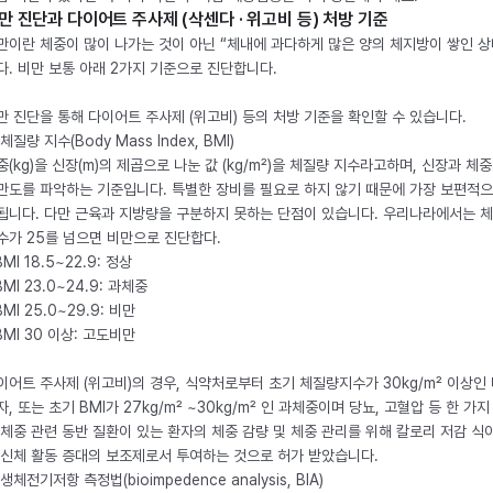
만 진단과 다이어트 주사제 (삭센다 · 위고비 등) 처방 기준
만이란 체중이 많이 나가는 것이 아닌 “체내에 과다하게 많은 양의 체지방이 쌓인 상
다. 비만 보통 아래 2가지 기준으로 진단합니다.
만 진단을 통해 다이어트 주사제 (위고비) 등의 처방 기준을 확인할 수 있습니다.
체질량 지수(Body Mass Index, BMI)
중(kg)을 신장(m)의 제곱으로 나눈 값 (kg/m²)을 체질량 지수라고하며, 신장과 체
만도를 파악하는 기준입니다. 특별한 장비를 필요로 하지 않기 때문에 가장 보편적으
됩니다. 다만 근육과 지방량을 구분하지 못하는 단점이 있습니다. 우리나라에서는 
수가 25를 넘으면 비만으로 진단합다.
BMI 18.5~22.9: 정상
BMI 23.0~24.9: 과체중
BMI 25.0~29.9: 비만
 BMI 30 이상: 고도비만
이어트 주사제 (위고비)의 경우, 식약처로부터 초기 체질량지수가 30kg/m² 이상인
자, 또는 초기 BMI가 27kg/m² ~30kg/m² 인 과체중이며 당뇨, 고혈압 등 한 가지
 체중 관련 동반 질환이 있는 환자의 체중 감량 및 체중 관리를 위해 칼로리 저감 식
 신체 활동 증대의 보조제로서 투여하는 것으로 허가 받았습니다.
생체전기저항 측정법(bioimpedence analysis, BIA)