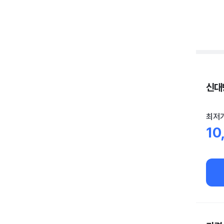
신대방
최저
10