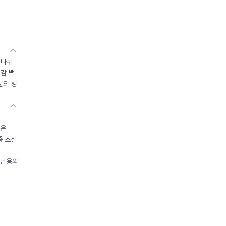
 나뉘
독감 백
분의 병
들은
중 조절
오남용의