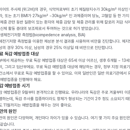
이어트 주사제 (위고비)의 경우, 식약처로부터 초기 체질량지수가 30kg/m² 이상인
자, 또는 초기 BMI가 27kg/m² ~30kg/m² 인 과체중이며 당뇨, 고혈압 등 한 가지
 체중 관련 동반 질환이 있는 환자의 체중 감량 및 체중 관리를 위해 칼로리 저감 식
 신체 활동 증대의 보조제로서 투여하는 것으로 허가 받았습니다.
생체전기저항 측정법(bioimpedence analysis, BIA)
체전기저항 측정법을 이용한 체성분 분석 결과를 사용하여 비만을 진단합니다. 체
성의 경우 30% 이상, 남성의 경우 25% 이상일 때 비만으로 진단합니다.
료 독감 예방접종 대상
부에서 제공하는 무료 독감 예방접종 대상은 65세 이상 어르신, 생후 6개월 ~ 13세
이, 그리고 임산부에요. 무료 독감 예방접종 대상에 해당하는 경우, 정부 지정 의료
건소에서 무료로 독감 예방접종을 할 수 있어요. 이외 일반인은 일반 의료기관에서 
 예방접종을 진행해야 해요.
감 예방접종 시기
감 예방접종은 9월부터 본격적으로 진행돼요. 우리나라의 독감은 주로 겨울부터 이
행하는데, 독감 주사를 접종하더라도 항체가 형성되는 기간이 2주 정도 소요되기 때
도 11월까지는 예방접종을 해두는 것이 좋아요.
만의 원인
만의 원인은 다양하며, 개인마다 차이가 있을 수 있습니다. 여기 몇 가지 주요 원인은
 같습니다.