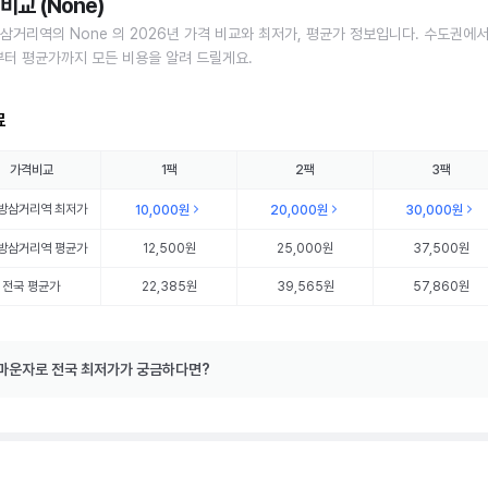
비교 (None)
삼거리역의 None 의 2026년 가격 비교와 최저가, 평균가 정보입니다. 수도권에서
부터 평균가까지 모든 비용을 알려 드릴게요.
료
가격비교
1팩
2팩
3팩
방삼거리역
최저가
10,000원
20,000원
30,000원
방삼거리역
평균가
12,500원
25,000원
37,500원
전국 평균가
22,385원
39,565원
57,860원
마운자로 전국 최저가가 궁금하다면?