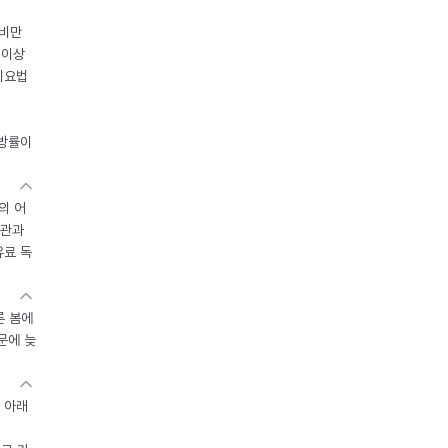
 비만
 이상
이요법
지방률이
의 어
기관과
유료 독
른 봄에
문에 늦
 아래