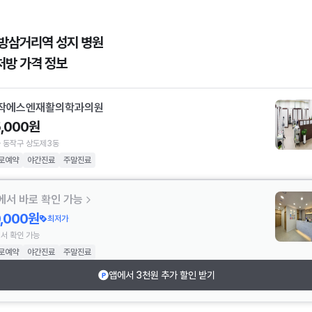
방삼거리역 성지 병원
처방 가격 정보
작에스엔재활의학과의원
5,000원
 동작구 상도제3동
로예약
야간진료
주말진료
에서 바로 확인 가능
0,000원
최저가
서 확인 가능
로예약
야간진료
주말진료
앱에서 3천원 추가 할인 받기