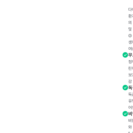
다
환
의
및
② 
생
여
무
정
린
보
감
독
독
유
어
비
비
와