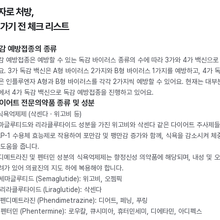
자로 처방,
 가기 전 체크 리스트
감 예방접종의 종류
감 예방접종은 예방할 수 있는 독감 바이러스 종류의 수에 따라 3가와 4가 백신으로
요. 3가 독감 백신은 A형 바이러스 2가지와 B형 바이러스 1가지를 예방하고, 4가 
은 인플루엔자 A형과 B형 바이러스를 각각 2가지씩 예방할 수 있어요. 현재는 대부
에서 4가 독감 백신으로 독감 예방접종을 진행하고 있어요.
이어트 전문의약품 종류 및 성분
 식욕억제제 (삭센다 · 위고비 등)
마글루티드와 리라클루타이드 성분을 가진 위고비와 삭센다 같은 다이어트 주사제
LP-1 수용체 효능제로 작용하여 포만감 및 팽만감 증가와 함께, 식욕을 감소시켜 체
 도움을 줍니다.
디메트라진 및 펜터민 성분의 식욕억제제는 향정신성 의약품에 해당되며, 내성 및 
려가 있어 의료진의 지도 하에 복용해야 합니다.
. 세마글루티드 (Semaglutide): 위고비, 오젬픽
 리라클루타이드 (Liraglutide): 삭센다
 펜디메트라진 (Phendimetrazine): 디어트, 페닝, 푸링
. 펜터민 (Phentermine): 로우칼, 큐시미아, 휴터민세미, 디에타민, 아디펙스