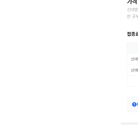
가격 
신대방
싼 곳
접종
신대
신대