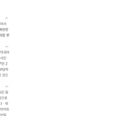
있어서
 배분받
재할 뿐
 약국마
조사인
7만 2
 부담하
될 것으
촉진 등
용으로
 · 위
다이어트
 보일