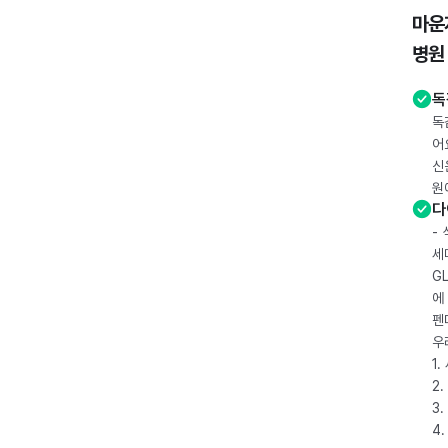
마운
병원
독
독
어
신
원
다
-
세
G
에
펜
우
1
2.
3.
4