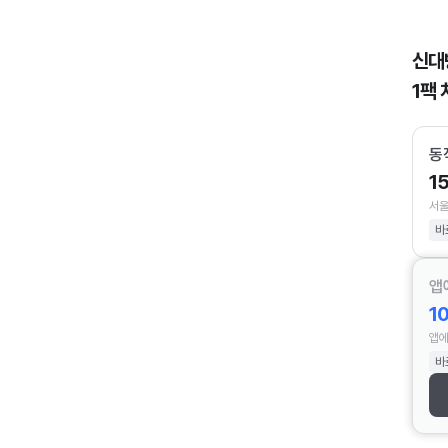
신대
1팩 
동
1
서울
바
앱
1
앱에
바