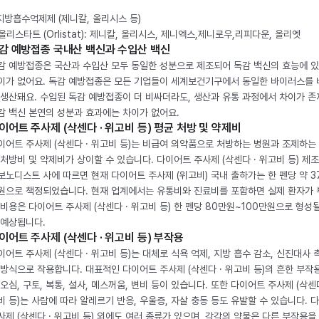
 지방흡수억제제 (제니칼, 올리시스 등)
. 올리스타트 (Orlistat): 제니칼, 올리시스, 제니엑스,제니로우,리피다운, 올리엣
감 예방접종 국내산 백신과 수입산 백신
감 예방접종은 국산과 수입산 모두 동일한 성분으로 제조되어 독감 백신의 효능에 
이가 없어요. 독감 예방접종은 모든 기업들이 세계보건기구에서 동일한 바이러스를
 생산돼요. 수입된 독감 예방접종이 더 비싸더라도, 생산과 유통 과정에서 차이가 존
감 백신 본연의 성분과 효과에는 차이가 없어요.
이어트 주사제 (삭센다 · 위고비 등) 평균 처방 및 약제비
이어트 주사제 (삭센다 · 위고비 등)는 비급여 의약품으로 처방하는 병원과 조제하는
 처방비 및 약제비가 상이할 수 있습니다. 다이어트 주사제 (삭센다 · 위고비 등) 제
보노디스트 사에 따르면 현재 다이어트 주사제 (위고비) 국내 출하가는 한 펜당 약 3
원으로 책정되었습니다. 현재 업계에서는 유통비와 진료비를 포함하면 실제 환자가
 비용은 다이어트 주사제 (삭센다 · 위고비 등) 한 펜당 80만원~100만원으로 형성
 예상됩니다.
이어트 주사제 (삭센다 · 위고비 등) 부작용
이어트 주사제 (삭센다 · 위고비 등)는 대체로 식욕 억제, 지방 흡수 감소, 신진대사 
 방식으로 작용합니다. 대표적인 다이어트 주사제 (삭센다 · 위고비 등)의 흔한 부작
 오심, 구토, 복통, 설사, 메스꺼움, 변비 등이 있습니다. 또한 다이어트 주사제 (삭센다
비 등)는 사람에 따라 알레르기 반응, 우울증, 자살 충동 등도 유발할 수 있습니다. 
사제 (삭센다 · 위고비 등) 외에도 여러 종류가 있으며, 각각의 약물은 다른 부작용을