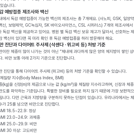
 있습니다.
감 예방접종 제조사와 백신
내에서 독감 예방접종이 가능한 백신의 제조사는 총 7개에요. (사노피, GSK, 일양약
백신, 보령제약, GC녹십자, SK 바이오사이언스, CSL 시퀴러스) 7개의 제조사에서 
가 독감 백신을 제공하고 있어요. 병원 별 독감 백신 보유 재고가 달라서, 선호하는 
감 백신이 있다면 꼭 미리 확인 후 독감 예방접종을 하러 방문해야 해요.
만 진단과 다이어트 주사제 (삭센다 · 위고비 등) 처방 기준
만이란 체중이 많이 나가는 것이 아닌 “체내에 과다하게 많은 양의 체지방이 쌓인 상
다. 비만 보통 아래 2가지 기준으로 진단합니다.
만 진단을 통해 다이어트 주사제 (위고비) 등의 처방 기준을 확인할 수 있습니다.
체질량 지수(Body Mass Index, BMI)
중(kg)을 신장(m)의 제곱으로 나눈 값 (kg/m²)을 체질량 지수라고하며, 신장과 체
만도를 파악하는 기준입니다. 특별한 장비를 필요로 하지 않기 때문에 가장 보편적으
됩니다. 다만 근육과 지방량을 구분하지 못하는 단점이 있습니다. 우리나라에서는 
수가 25를 넘으면 비만으로 진단합다.
BMI 18.5~22.9: 정상
BMI 23.0~24.9: 과체중
BMI 25.0~29.9: 비만
 BMI 30 이상: 고도비만