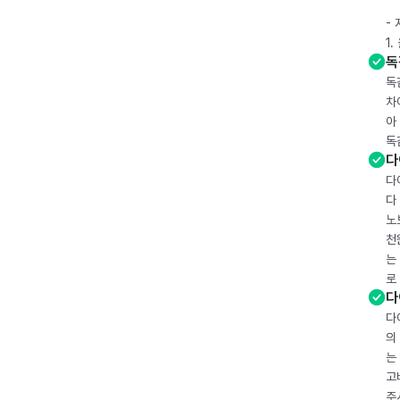
-
1
독
독
차
아
독
다
다
다
노
천
는
로
다
다
의
는
고
주